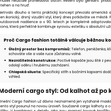
museli neustále prohledávat batoh. Řešení bylo geniální: přid
stehen a na hruď.
Netrvalo dlouho a tento praktický koncept převzala americká 
ten ikonický, drsný vizuální styl, který dnes potkáváte ve městě. 
outdoorové nadšence a v 90. letech je kompletně adoptovala 
ikona, která perfektně kombinuje syrovou estetiku s absolutní uži
Proč Cargo fashion totálně válcuje běžnou k
Úložný prostor bez kompromisů:
Telefon, peněženka, kl
schováte vše a vaše ruce zůstanou volné.
Nezničitelná konstrukce:
Poctivé kapsáče jsou šité z pev
odolají oděru i hrubému zacházení.
Chlapská silueta:
Specifický střih s bočními kapsami dodá
vzhled.
Moderní cargo styl: Od kalhot až po 
Dnešní Cargo fashion už dávno neznamená jen vytahané maskáč
tento styl posunul na novou úroveň. Současné
cargo kalhoty a c
střihy. V kombinaci s detaily, jako jsou masivní kovové knoflíky