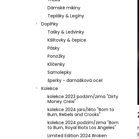
BORN TO BURN – OLIVOVÁ
l
Dámské mikiny
2 449 Kč
Tepláky & Legíny
Doplňky
Tašky & Ledvinky
Kšiltovky & čepice
Pásky
Ponožky
Klíčenky
Samolepky
šperky - damašková ocel
Kolekce
kolekce 2023 podzim/zima "Dirty
Money Crew"
kolekce 2024 jaro/léto "Born to
Burn, Rebels and Crooks"
kolekce 2024 podzim/zima "Born
to Burn, Royal Riots Los Angeles"
Limited Edition 2024 Broken