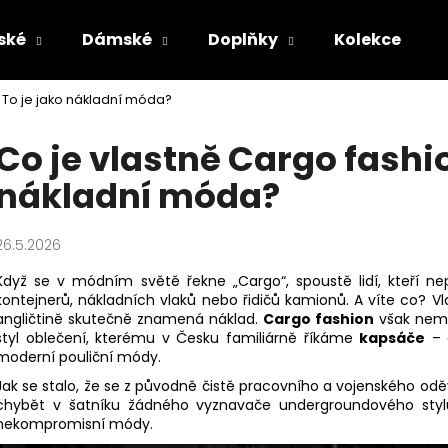
ské
Dámské
Doplňky
Kolekce
 To je jako nákladní móda?
Co potřebujete najít?
Co je vlastně Cargo fashio
nákladní móda?
HLEDAT
26.5.2026
Doporučujeme
Když se v módním světě řekne „Cargo“, spoustě lidí, kteří ne
kontejnerů, nákladních vlaků nebo řidičů kamionů. A víte co? V
angličtině skutečně znamená náklad.
Cargo fashion
však nemá 
styl oblečení, kterému v Česku familiárně říkáme
kapsáče
– a
moderní pouliční módy.
Jak se stalo, že se z původně čistě pracovního a vojenského o
chybět v šatníku žádného vyznavače undergroundového styl
nekompromisní módy.
MASKÁČOVÁ TRUCKER KŠILTOVKA
PÁNSKÉ OLIVOV