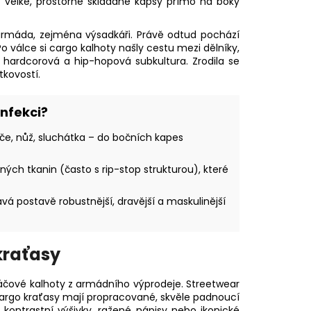
at velké, prostorné skládané kapsy přímo na boky
armáda, zejména výsadkáři. Právě odtud pochází
Po válce si cargo kalhoty našly cestu mezi dělníky,
hardcorová a hip-hopová subkultura. Zrodila se
tkovostí.
onfekci?
íče, nůž, sluchátka – do bočních kapes
ných tkanin (často s rip-stop strukturou), které
vá postavě robustnější, dravější a maskulinější
kraťasy
ové kalhoty z armádního výprodeje. Streetwear
argo kraťasy
mají propracované, skvěle padnoucí
, kontrastní výšivky, ražené nápisy nebo ikonické