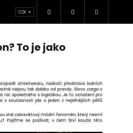
Hledat
Přihlášení
Nákupní
Kontakt
Velkoobchod
Obchodní podmínk
CZK
košík
n? To je jako
propadli streetwearu, naskočí představa lodních
lastně nejsou tak daleko od pravdy. Slovo
cargo
v
nic společného s logistikou. Je to označení pro
 v současnosti jde o jeden z nejsilnějších pilířů
děvu stal celosvětový módní fenomén, který nesmí
u? Pojďme se podívat, v čem tkví kouzlo této
É TRIČKO YAKUZA