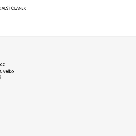
DALŠÍ ČLÁNEK
cz
, velko
6