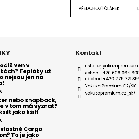
PŘEDCHOZÍ ČLÁNEK
NKY
Kontakt
odíš ven v
eshop
@
yakuzapremium.
ákách? Tepláky už
eshop +420 608 064 608
 nejsou jen na
obchod +420 775 721 35
a!
Yakuza Premium CZ/SK
26
yakuzapremium.cz_sk/
ker nebo snapback,
se v tom má vyznat?
šilt jako kšilt
26
 vlastně Cargo
on? To je jako