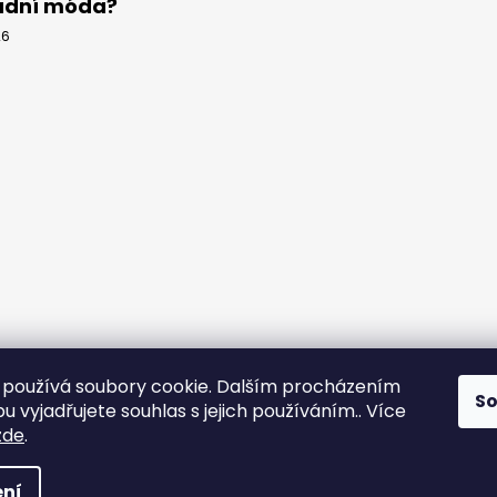
adní móda?
26
používá soubory cookie. Dalším procházením
S
 vyjadřujete souhlas s jejich používáním.. Více
yps
zde
.
na práva vyhrazena.
ní