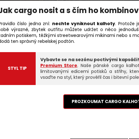
Jak cargo nosit a s čím ho kombino
Pravidlo číslo jedna zní:
nechte vyniknout kalhoty
. Protože
sobě výrazné, zbytek outfitu můžete udržet o něco jednodušší
zadním potiskem, těžkými streetwearovými mikinami nebo s m
dodá ten správný rebelskej podtón.
Vybavte se na sezónu poctivými kapsáči
Premium Store
. Naše pánské cargo kalhot
STYL TIP
limitovanými edicemi potisků a střihy, kte
vsaďte na styl, který prověřil čas i bitevní pole
PROZKOUMAT CARGO KALHOT