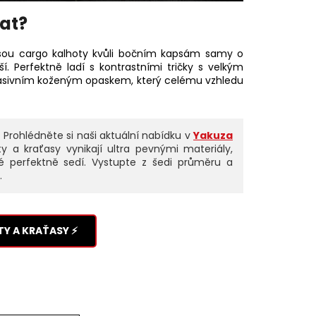
vat?
 jsou cargo kalhoty kvůli bočním kapsám samy o
. Perfektně ladí s kontrastními tričky s velkým
asivním koženým opaskem, který celému vzhledu
!
Prohlédněte si naši aktuální nabídku v
Yakuza
y a kraťasy vynikají ultra pevnými materiály,
ré perfektně sedí. Vystupte z šedi průměru a
.
Y A KRAŤASY ⚡