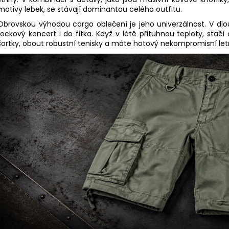
motivy lebek, se stávají dominantou celého outfitu.
Obrovskou výhodou cargo oblečení je jeho univerzálnost. V dl
rockový koncert i do fitka. Když v létě přituhnou teploty, sta
šortky, obout robustní tenisky a máte hotový nekompromisní letní