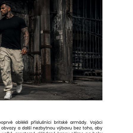
 - BROKEN LEGEND
oprvé oblékli příslušníci britské armády. Vojáci
, obvazy a další nezbytnou výbavu bez toho, aby