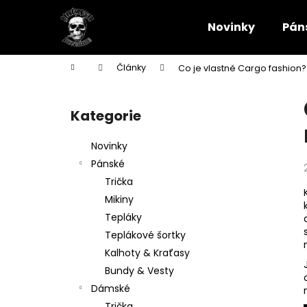
K
Přejít
na
o
Novinky
Pán
obsah
Zpět
Zpět
š
do
do
í
Domů
Články
Co je vlastně Cargo fashion?
k
obchodu
obchodu
P
o
Kategorie
Přeskočit
s
kategorie
t
Novinky
r
Pánské
a
Trička
n
Mikiny
n
Tepláky
í
Teplákové šortky
p
Kalhoty & Kraťasy
a
Bundy & Vesty
n
Dámské
PÁNSKÁ VESTA YAKUZA PREMIUM 3966
e
Trička