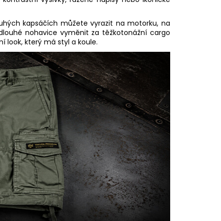
ouhých kapsáčích můžete vyrazit na motorku, na
čí dlouhé nohavice vyměnit za těžkotonážní cargo
 look, který má styl a koule.