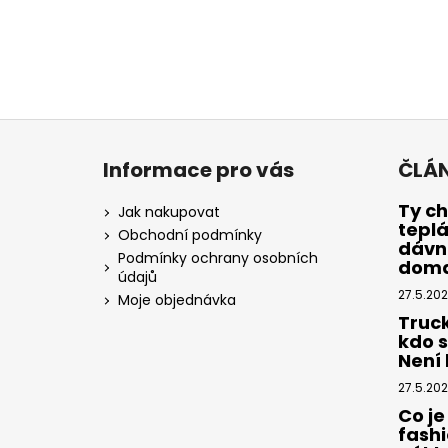
Z
á
Informace pro vás
ČLÁ
p
a
Ty ch
Jak nakupovat
tepl
t
Obchodní podmínky
dávno
í
Podmínky ochrany osobních
dom
údajů
27.5.20
Moje objednávka
Truc
kdo 
Není k
27.5.20
Co je
fashi