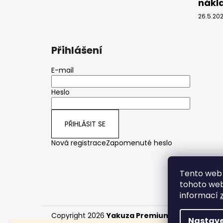
nákl
26.5.20
Přihlášení
E-mail
Heslo
PŘIHLÁSIT SE
Nová registrace
Zapomenuté heslo
Tento web 
tohoto webu
informací
Copyright 2026
Yakuza Premium CZ/SK
. Všech
Nastave