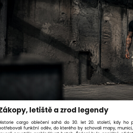
YAKUZA PREMIUM 4071C, WOODLAND
PREMIUM BL-204
CAMO
848 Kč
749 Kč
Zákopy, letiště a zrod legendy
Historie cargo oblečení sahá do 30. let 20. století, kdy ho p
potřebovali funkční oděv, do kterého by schovali mapy, munici