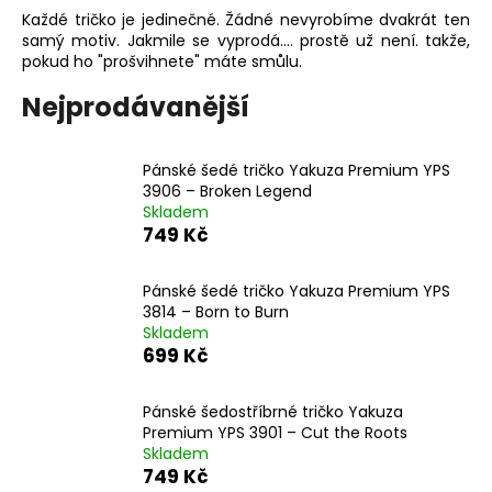
Každé tričko je jedinečné. Žádné nevyrobíme dvakrát ten
a
samý motiv. Jakmile se vyprodá.... prostě už není. takže,
j
pokud ho "prošvihnete" máte smůlu.
í
Nejprodávanější
t
?
Pánské šedé tričko Yakuza Premium YPS
3906 – Broken Legend
Skladem
749 Kč
HLEDAT
Pánské šedé tričko Yakuza Premium YPS
3814 – Born to Burn
Skladem
D
699 Kč
o
p
Pánské šedostříbrné tričko Yakuza
o
Premium YPS 3901 – Cut the Roots
r
Skladem
u
749 Kč