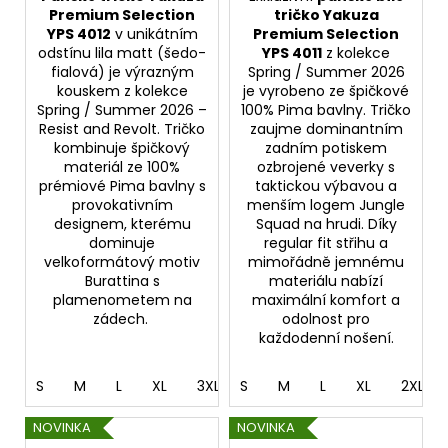
Premium Selection
tričko Yakuza
YPS 4012
v unikátním
Premium Selection
odstínu lila matt (šedo-
YPS 4011
z kolekce
fialová) je výrazným
Spring / Summer 2026
kouskem z kolekce
je vyrobeno ze špičkové
Spring / Summer 2026 –
100% Pima bavlny. Tričko
Resist and Revolt. Tričko
zaujme dominantním
kombinuje špičkový
zadním potiskem
materiál ze 100%
ozbrojené veverky s
prémiové Pima bavlny s
taktickou výbavou a
provokativním
menším logem Jungle
designem, kterému
Squad na hrudi. Díky
dominuje
regular fit střihu a
velkoformátový motiv
mimořádně jemnému
Burattina s
materiálu nabízí
plamenometem na
maximální komfort a
zádech.
odolnost pro
každodenní nošení.
S
M
L
XL
3XL
S
4XL
M
5XL
L
XL
2XL
NOVINKA
NOVINKA