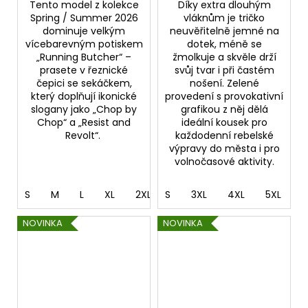
Tento model z kolekce
Díky extra dlouhým
Spring / Summer 2026
vláknům je tričko
dominuje velkým
neuvěřitelně jemné na
vícebarevným potiskem
dotek, méně se
„Running Butcher“ –
žmolkuje a skvěle drží
prasete v řeznické
svůj tvar i při častém
čepici se sekáčkem,
nošení. Zelené
který doplňují ikonické
provedení s provokativní
slogany jako „Chop by
grafikou z něj dělá
Chop“ a „Resist and
ideální kousek pro
Revolt“.
každodenní rebelské
výpravy do města i pro
volnočasové aktivity.
S
M
L
XL
2XL
S
3XL
3XL
4XL
4XL
5XL
5XL
NOVINKA
NOVINKA