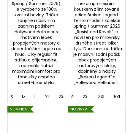
Spring / Summer 2026)
nekompromisním
je vyrobeno ze 100%
kouskem z limitované
kvalitní bavlny. Tričko
edice Broken Legend.
zaujme masivním
Tento model z kolekce
zadním potiskem
Spring / Summer 2026
Hollywood Hellracer s
„Resist and Revolt“ je
motivem lebek
navržen pro milovníky
propojených motory a
drsného street-biker
decentnějším logem na
stylu. Dominantou trička
hrudi. Díky regular fit
je masivní zadní potisk
střihu a příjemnému
lebek propojených
materiálu nabízí
motorovými bloky,
maximální komfort pro
doplněný o nápisy
fanoušky drsného
„Broken Legend“ a
street-biker stylu.
„Hollywood Hellracer“.
S
M
L
XL
2XL
S
3XL
2XL
4XL
3XL
5XL
5XL
NOVINKA
NOVINKA