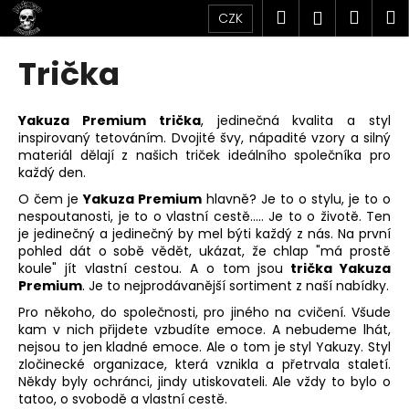
K
Přejít
Hledat
Náku
M
Přihlášen
CZK
na
o
obsah
Zpět
Zpět
košík
š
Trička
í
C
k
o
Yakuza Premium trička
, jedinečná kvalita a styl
inspirovaný tetováním. Dvojité švy, nápadité vzory a silný
p
materiál dělají z našich triček ideálního společníka pro
o
každý den.
t
O čem je
Yakuza Premium
hlavně? Je to o stylu, je to o
ř
nespoutanosti, je to o vlastní cestě..... Je to o životě. Ten
je jedinečný a jedinečný by mel býti každý z nás. Na první
e
pohled dát o sobě vědět, ukázat, že chlap "má prostě
b
koule" jít vlastní cestou. A o tom jsou
trička Yakuza
u
Premium
. Je to nejprodávanější sortiment z naší nabídky.
j
Pro někoho, do společnosti, pro jiného na cvičení. Všude
kam v nich přijdete vzbudíte emoce. A nebudeme lhát,
e
nejsou to jen kladné emoce. Ale o tom je styl Yakuzy. Styl
t
zločinecké organizace, která vznikla a přetrvala staletí.
e
Někdy byly ochránci, jindy utiskovateli. Ale vždy to bylo o
tatoo, o svobodě a vlastní cestě.
n