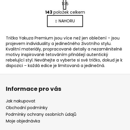
S
1
5
t
O
r
143
položek celkem
v
á
NAHORU
l
n
k
á
o
d
Trička Yakuza Premium jsou více než jen oblečení – jsou
v
a
projevem individuality a jedinečného životního stylu.
á
c
Kvalitní materiály, propracované detaily a nezaměnitelné
n
í
motivy inspirované tetováním přinášejí autentický
í
p
rebelující styl. Neváhejte a vyberte si své tričko, dokud je k
dispozici – každá edice je limitovaná a jedinečná.
r
v
Z
k
á
y
Informace pro vás
p
v
ý
a
Jak nakupovat
p
t
Obchodní podmínky
i
í
Podmínky ochrany osobních údajů
s
Moje objednávka
u