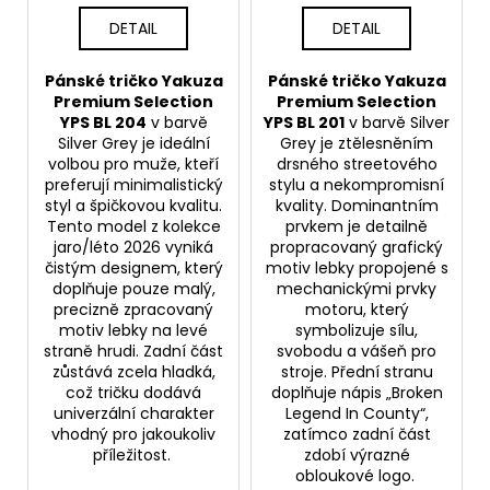
DETAIL
DETAIL
Pánské tričko Yakuza
Pánské tričko Yakuza
Premium Selection
Premium Selection
YPS BL 204
v barvě
YPS BL 201
v barvě Silver
Silver Grey je ideální
Grey je ztělesněním
volbou pro muže, kteří
drsného streetového
preferují minimalistický
stylu a nekompromisní
styl a špičkovou kvalitu.
kvality. Dominantním
Tento model z kolekce
prvkem je detailně
jaro/léto 2026 vyniká
propracovaný grafický
čistým designem, který
motiv lebky propojené s
doplňuje pouze malý,
mechanickými prvky
precizně zpracovaný
motoru, který
motiv lebky na levé
symbolizuje sílu,
straně hrudi. Zadní část
svobodu a vášeň pro
zůstává zcela hladká,
stroje. Přední stranu
což tričku dodává
doplňuje nápis „Broken
univerzální charakter
Legend In County“,
vhodný pro jakoukoliv
zatímco zadní část
příležitost.
zdobí výrazné
obloukové logo.