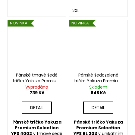
2XL
NOVINKA
NOVINKA
Pánské tmavě šedé
Pánské šedozelené
tričko Yakuza Premium
tričko Yakuza Premium
YPS 4002 – Hellrider
YPS BL 203 – Hollywood
Vyprodáno
Skladem
Hellracer
739 Kč
848 Kč
DETAIL
DETAIL
Pánské tričko Yakuza
Pánské tričko Yakuza
Premium Selection
Premium Selection
YPS 4002
v tmavě šedé
YPS BL 203
v unikátním