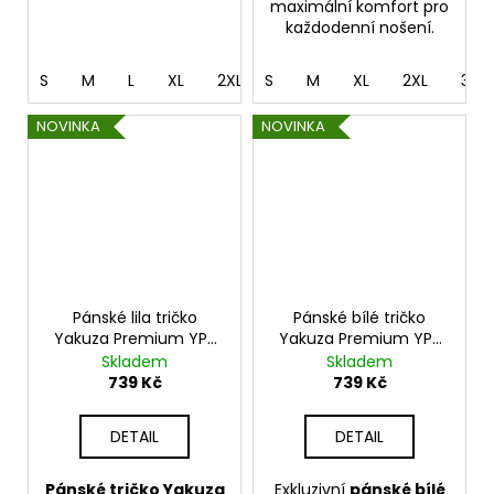
maximální komfort pro
každodenní nošení.
S
M
L
XL
2XL
S
3XL
M
4XL
XL
5XL
2XL
3XL
NOVINKA
NOVINKA
Pánské lila tričko
Pánské bílé tričko
Yakuza Premium YPS
Yakuza Premium YPS
4012 – Cut the Roots
4011 – Jungle Squad
Skladem
Skladem
739 Kč
739 Kč
DETAIL
DETAIL
Pánské tričko Yakuza
Exkluzivní
pánské bílé