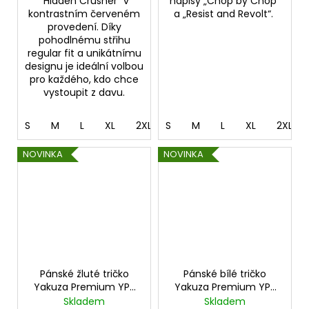
"Hidden Crusher" v
nápisy „Chop by Chop“
kontrastním červeném
a „Resist and Revolt“.
provedení. Díky
pohodlnému střihu
regular fit a unikátnímu
designu je ideální volbou
pro každého, kdo chce
vystoupit z davu.
S
M
L
XL
2XL
S
3XL
M
4XL
L
XL
5XL
2XL
NOVINKA
NOVINKA
Pánské žluté tričko
Pánské bílé tričko
Yakuza Premium YPS
Yakuza Premium YPS
4004 – Chop by Chop
4003 – Burattino
Skladem
Skladem