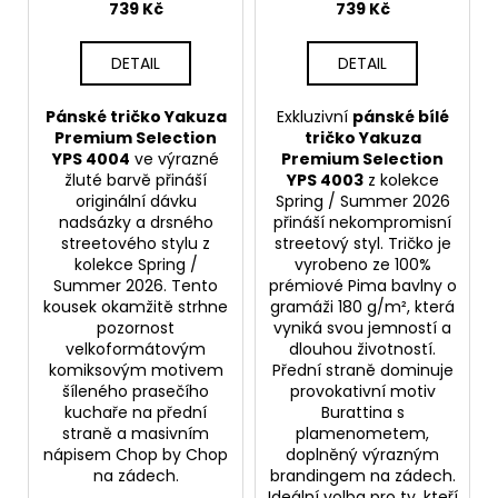
739 Kč
739 Kč
DETAIL
DETAIL
Pánské tričko Yakuza
Exkluzivní
pánské bílé
Premium Selection
tričko Yakuza
YPS 4004
ve výrazné
Premium Selection
žluté barvě přináší
YPS 4003
z kolekce
originální dávku
Spring / Summer 2026
nadsázky a drsného
přináší nekompromisní
streetového stylu z
streetový styl. Tričko je
kolekce Spring /
vyrobeno ze 100%
Summer 2026. Tento
prémiové Pima bavlny o
kousek okamžitě strhne
gramáži 180 g/m², která
pozornost
vyniká svou jemností a
velkoformátovým
dlouhou životností.
komiksovým motivem
Přední straně dominuje
šíleného prasečího
provokativní motiv
kuchaře na přední
Burattina s
straně a masivním
plamenometem,
nápisem Chop by Chop
doplněný výrazným
na zádech.
brandingem na zádech.
Ideální volba pro ty, kteří