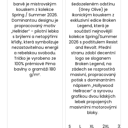
barvě je mistrovským
šedozeleném odstínu
kouskem z kolekce
(Grey Olive) je
Spring / Summer 2026.
ikonickým kouskem z
Dominantou designu je
exkluzivní edice Broken
propracovaný motiv
Legend, která je
„Hellrider“ – pilotní lebka
součástí nejnovější
s brýlemi a netopýřími
kolekce Spring/Summer
křídly, která symbolizuje
2026 s podtitulem Resist
nezastavitelnou energii
and Revolt. Přední
a rebelskou svobodu.
stranu zdobí decentní
Tričko je vyrobeno ze
logo se sloganem
100% prémiové Pima
Broken Legend, na
bavlny o gramáži 180
zádech se rozprostírá
g/m².
masivní, propracovaný
potisk s dominantním
nápisem „Hollywood
Hellracer“ a syrovou
grafikou dvou lidských
lebek propojených
masivními motorovými
bloky.
S
L
XL
2XL
3XL