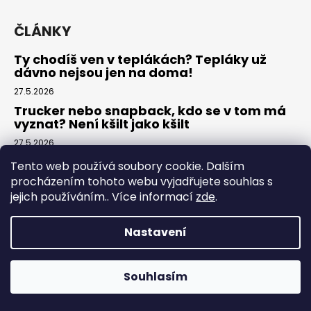
ČLÁNKY
Ty chodíš ven v teplákách? Tepláky už
dávno nejsou jen na doma!
27.5.2026
Trucker nebo snapback, kdo se v tom má
vyznat? Není kšilt jako kšilt
27.5.2026
Co je vlastně Cargo fashion? To je jako
Tento web používá soubory cookie. Dalším
nákladní móda?
procházením tohoto webu vyjadřujete souhlas s
26.5.2026
jejich používáním.. Více informací
zde
.
Nastavení
Kontakt
eshop
@
yakuzapremium.cz
Souhlasím
eshop +420 608 064 608, velkoobchod +420 775 721
Plavkové pánské šortky Yakuza Premium právě SKLADEM
356