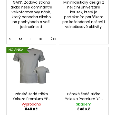
GAIN“. Zádová strana
Minimalistický design z
trička nese dominantní
něj činí univerzální
velkoformátový nápis,
kousek, který je
který nenechá nikoho
perfektním parťákem
na pochybách o vaší
pro každodenní nošení i
jedinečnosti.
volnočasové aktivity.
S
M
L
XL
2XL
3XL
5XL
NOVINKA
Pánské šedé tričko
Pánské šedé tričko
Yakuza Premium YPS
Yakuza Premium YPS
BL 204 – Broken
BL 201 – Broken Legend
Vyprodáno
Skladem
Legend
848 Kč
848 Kč