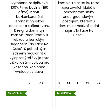
Vyrobeno ze špičkové
kombinuje estetiku retro
100% Pima bavlny (180
sportovních klubů s
g/m²), nabízí
nekompromisním
bezkonkurenční
undergroundovým
jemnost, vysokou
postojem, kterému
odolnost a stálost tvaru.
dominuje masivní zadní
Designu dominuje
nápis „No Face No
masivní zadní motiv s
Case“.
lebkou a ikonickým
sloganem "No Face No
Case". S pohodlným
střihem regular fit a
vylepšenými švy je toto
tričko ideální volbou pro
každého, kdo chce
vystoupit z davu.
S
L
3XL
4XL
5XL
S
M
L
XL
2XL
NOVINKA
NOVINKA