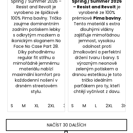
Spring / Summer 2026 –
Spring / Summer 2026
Resist and Revolt je
– Resist and Revolt
je
vyrobeno ze špičkové
vyrobené ze 100%
100% Pima bavlny. Tričko
prémiové
Pima bavlny
.
zaujme dominantním
Tento materiál s extra
zadním potiskem lebky
dlouhými vlákny
s odkrytým mozkem a
zajišťuje mimořádnou
ikonickým sloganem No
jemnost, vysokou
Face No Case Part 28.
odolnost proti
Díky pohodlnému
žmolkování a perfektní
regular fit střihu a
držení tvaru i barvy. S
mimořádně jemnému
výrazným neonově
materiálu nabízí
zeleným potiskem a
maximální komfort pro
drsnou estetikou je toto
každodenní nošení v
tričko ideálním
drsném streetovém
parťákem pro ty, kteří
stylu.
chtějí vyčnívat z davu.
S
M
XL
2XL
3XL
S
4XL
M
L
5XL
2XL
3XL
NAČÍST 30 DALŠÍCH