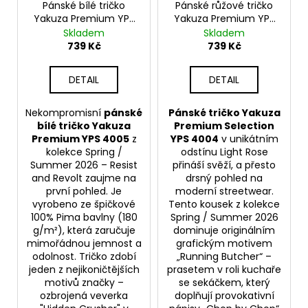
Pánské bílé tričko
Pánské růžové tričko
Yakuza Premium YPS
Yakuza Premium YPS
4005 – Hidden Crusher
4004 – Chop by Chop
Skladem
Skladem
739 Kč
739 Kč
DETAIL
DETAIL
Nekompromisní
pánské
Pánské tričko Yakuza
bílé tričko Yakuza
Premium Selection
Premium YPS 4005
z
YPS 4004
v unikátním
kolekce Spring /
odstínu Light Rose
Summer 2026 – Resist
přináší svěží, a přesto
and Revolt zaujme na
drsný pohled na
první pohled. Je
moderní streetwear.
vyrobeno ze špičkové
Tento kousek z kolekce
100% Pima bavlny (180
Spring / Summer 2026
g/m²), která zaručuje
dominuje originálním
mimořádnou jemnost a
grafickým motivem
odolnost. Tričko zdobí
„Running Butcher“ –
jeden z nejikoničtějších
prasetem v roli kuchaře
motivů značky –
se sekáčkem, který
ozbrojená veverka
doplňují provokativní