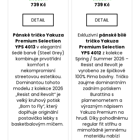
739 Kč
739 Kč
DETAIL
DETAIL
Pánské tričko Yakuza
Exkluzivní
pánské bílé
Premium Selection
tričko Yakuza
YPS 4013
v elegantní
Premium Selection
šedé barvě (Steel Grey)
YPS 4012
z kolekce
kombinuje prvotřídní
Spring / Summer 2026 –
komfort s
Resist and Revolt je
nekompromisní
vyrobeno ze špičkové
streetovou estetikou.
100% Pima bavlny. Tričko
Dominantou tohoto
zaujme dominantním
modelu z kolekce 2026
zadním potiskem
„Resist and Revolt“ je
Burattina s
velký kruhový potisk
plamenometem a
„Born to Fly“, který
výrazným nápisem
doplňuje originální
Yakuza Premium na
postavička lebky s
hrudi. Díky pohodlnému
basketbalovým míčem.
regular fit střihu a
mimořádně jemnému
materiálu nabízí