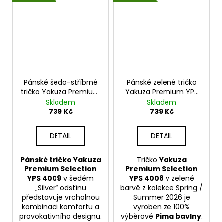
Pánské šedo-stříbrné
Pánské zelené tričko
tričko Yakuza Premium
Yakuza Premium YPS
YPS 4009 – Chop by
4008 – Eternal Enemy
Skladem
Skladem
Chop
739 Kč
739 Kč
DETAIL
DETAIL
Pánské tričko Yakuza
Tričko
Yakuza
Premium Selection
Premium Selection
YPS 4009
v šedém
YPS 4008
v zelené
„Silver“ odstínu
barvě z kolekce Spring /
představuje vrcholnou
Summer 2026 je
kombinaci komfortu a
vyroben ze 100%
provokativního designu.
výběrové
Pima bavlny
.