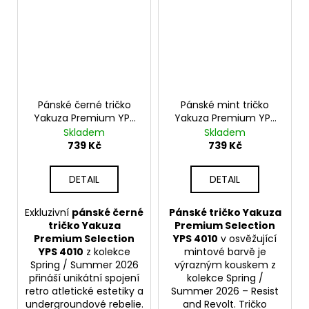
Pánské černé tričko
Pánské mint tričko
Yakuza Premium YPS
Yakuza Premium YPS
4010 – No Face No
4010 – No Face No
Skladem
Skladem
Case
Case
739 Kč
739 Kč
DETAIL
DETAIL
Exkluzivní
pánské černé
Pánské tričko Yakuza
tričko Yakuza
Premium Selection
Premium Selection
YPS 4010
v osvěžující
YPS 4010
z kolekce
mintové barvě je
Spring / Summer 2026
výrazným kouskem z
přináší unikátní spojení
kolekce Spring /
retro atletické estetiky a
Summer 2026 – Resist
undergroundové rebelie.
and Revolt. Tričko