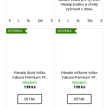
hledají kvalitu a chtějí
vyčnívat z davu.
S
L
XL
2XL
3XL
S
4XL
L
XL
5XL
2XL
3XL
NOVINKA
NOVINKA
Pánské žluté tričko
Pánské stříbrné tričko
Yakuza Premium YPS
Yakuza Premium YPS
4003 – Trouble
4002 – Hellrider
Skladem
Skladem
Entertainment
739 Kč
739 Kč
DETAIL
DETAIL