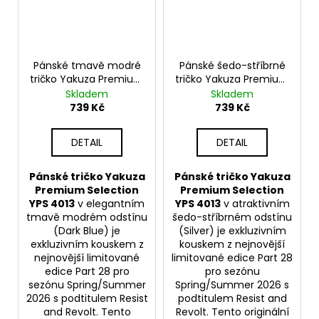
Pánské tmavě modré
Pánské šedo-stříbrné
tričko Yakuza Premium
tričko Yakuza Premium
YPS 4013 – Born to Fly
YPS 4013 – Born to Fly
Skladem
Skladem
739 Kč
739 Kč
DETAIL
DETAIL
Pánské tričko Yakuza
Pánské tričko Yakuza
Premium Selection
Premium Selection
YPS 4013
v elegantním
YPS 4013
v atraktivním
tmavě modrém odstínu
šedo-stříbrném odstínu
(Dark Blue) je
(Silver) je exkluzivním
exkluzivním kouskem z
kouskem z nejnovější
nejnovější limitované
limitované edice Part 28
edice Part 28 pro
pro sezónu
sezónu Spring/Summer
Spring/Summer 2026 s
2026 s podtitulem Resist
podtitulem Resist and
and Revolt. Tento
Revolt. Tento originální