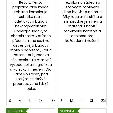
Revolt. Tento
řezníka na zádech a
propracovaný model
stylovým motivem
mistrně kombinuje
Chop by Chop na hrudi.
estetiku retro
Díky regular fit střihu a
atletických klubů s
mimořádně jemnému
nekompromisním
materiálu nabízí
undergroundovým
maximální komfort a
charakterem. Zatímco
odolnost pro
přední strana sází na
každodenní nošení.
decentnější klubový
motiv s nápisem „Proud
Rotten Soul“, zádová
část exploduje masivní,
vysoce detailní grafikou
s ikonickým heslem „No
Face No Case“, pod
kterým se skrývá
propracovaná lidská
lebka.
S
M
L
2XL
3XL
S
4XL
M
5XL
L
XL
2XL
NOVINKA
NOVINKA