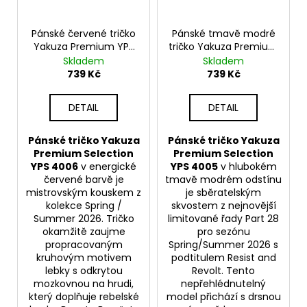
Pánské červené tričko
Pánské tmavě modré
Yakuza Premium YPS
tričko Yakuza Premium
4006 – Born to Burn
YPS 4005 – Hidden
Skladem
Skladem
Crusher
739 Kč
739 Kč
DETAIL
DETAIL
Pánské tričko Yakuza
Pánské tričko Yakuza
Premium Selection
Premium Selection
YPS 4006
v energické
YPS 4005
v hlubokém
červené barvě je
tmavě modrém odstínu
mistrovským kouskem z
je sběratelským
kolekce Spring /
skvostem z nejnovější
Summer 2026. Tričko
limitované řady Part 28
okamžitě zaujme
pro sezónu
propracovaným
Spring/Summer 2026 s
kruhovým motivem
podtitulem Resist and
lebky s odkrytou
Revolt. Tento
mozkovnou na hrudi,
nepřehlédnutelný
který doplňuje rebelské
model přichází s drsnou