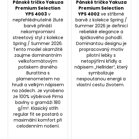
Pánské tričko Yakuza
Pánské tričko Yakuza
Premium Selection
Premium Selection
YPS 4003
v
YPS 4002
ve stříbrné
nepřehlédnutelné žluté
barvě z kolekce Spring /
barvě přináší
Summer 2026 je definicí
nekompromisní
rebelské elegance a
streetový styl z kolekce
špičkového pohodlí.
Spring / Summer 2026.
Dominantou designu je
Tento model okamžitě
propracovaný motiv
zaujme dominantním
pilotní lebky s
velkoformátovým
netopýřími křídly a
potiskem drsného
nápisem „Hellrider“, který
Burattina s
symbolizuje
plamenometem na
nespoutanou energii a
hrudi a velkým nápisem
vlastní cestu životem.
na zádech. Je vyrobeno
ze 100% výběrové Pima
bavlny o gramáži 180
g/m². Klasický střih
regular fit se postará o
maximální komfort při
celodenním nošení.