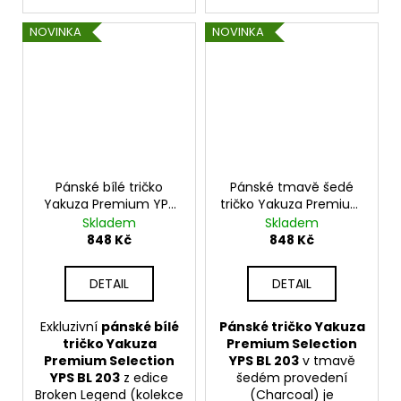
NOVINKA
NOVINKA
Pánské bílé tričko
Pánské tmavě šedé
Yakuza Premium YPS
tričko Yakuza Premium
BL 203 – Hollywood
YPS BL 203 – Hollywood
Skladem
Skladem
Hellracer
Hellracer
848 Kč
848 Kč
DETAIL
DETAIL
Exkluzivní
pánské bílé
Pánské tričko Yakuza
tričko Yakuza
Premium Selection
Premium Selection
YPS BL 203
v tmavě
YPS BL 203
z edice
šedém provedení
Broken Legend (kolekce
(Charcoal) je