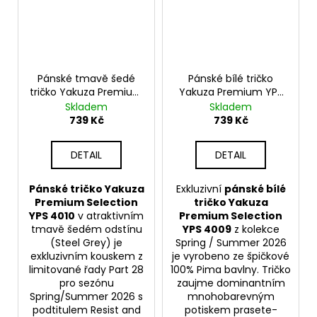
Pánské tmavě šedé
Pánské bílé tričko
tričko Yakuza Premium
Yakuza Premium YPS
YPS 4010 – No Face No
4009 – Chop by Chop
Skladem
Skladem
Case
739 Kč
739 Kč
DETAIL
DETAIL
Pánské tričko Yakuza
Exkluzivní
pánské bílé
Premium Selection
tričko Yakuza
YPS 4010
v atraktivním
Premium Selection
tmavě šedém odstínu
YPS 4009
z kolekce
(Steel Grey) je
Spring / Summer 2026
exkluzivním kouskem z
je vyrobeno ze špičkové
limitované řady Part 28
100% Pima bavlny. Tričko
pro sezónu
zaujme dominantním
Spring/Summer 2026 s
mnohobarevným
podtitulem Resist and
potiskem prasete-