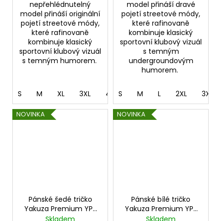
nepřehlédnutelný
model přináší dravé
model přináší originální
pojetí streetové módy,
pojetí streetové módy,
které rafinovaně
které rafinovaně
kombinuje klasický
kombinuje klasický
sportovní klubový vizuál
sportovní klubový vizuál
s temným
s temným humorem.
undergroundovým
humorem.
S
M
XL
3XL
4XL
S
M
L
2XL
3XL
NOVINKA
NOVINKA
Pánské šedé tričko
Pánské bílé tričko
Yakuza Premium YPS
Yakuza Premium YPS
4013 – Born to Fly
4012 – Cut the Roots
Skladem
Skladem