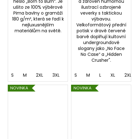
heslo „Born to Burn“. Je
a zároveň humornou
ušito ze 100% výběrové
ilustrací ozbrojené
Pima bavlny o gramáži
veverky s taktickou
180 g/m², která se řadí k
výbavou.
nejluxusnějším
Velkoformátový přední
materiálům na světě.
potisk v dravě červené
barvě doplňují kultovní
undergroundové
slogany jako „No Face
No Case“ a „Hidden
Crusher".
S
M
2XL
3XL
4XL
S
5XL
M
L
XL
2XL
NOVINKA
NOVINKA