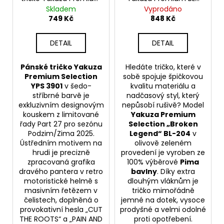
d
YPS 3901 – Cut the
204 - Broken Legend
Skladem
Vyprodáno
u
Roots
749 Kč
848 Kč
k
t
DETAIL
DETAIL
ů
Pánské tričko Yakuza
Hledáte tričko, které v
Premium Selection
sobě spojuje špičkovou
YPS 3901
v šedo-
kvalitu materiálu a
stříbrné barvě je
nadčasový styl, který
exkluzivním designovým
nepůsobí rušivě? Model
kouskem z limitované
Yakuza Premium
řady Part 27 pro sezónu
Selection „Broken
Podzim/Zima 2025.
Legend“ BL-204
v
Ústředním motivem na
olivově zeleném
hrudi je precizně
provedení je vyroben ze
zpracovaná grafika
100% výběrové
Pima
dravého pantera v retro
bavlny
. Díky extra
motoristické helmě s
dlouhým vláknům je
masivním řetězem v
tričko mimořádně
čelistech, doplněná o
jemné na dotek, vysoce
provokativní hesla „CUT
prodyšné a velmi odolné
THE ROOTS“ a „PAIN AND
proti opotřebení.