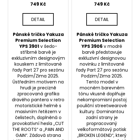
u
Roots
Legend
749 Kč
749 Kč
k
t
DETAIL
DETAIL
ů
Pánské tričko Yakuza
Pánské tričko Yakuza
Premium Selection
Premium Selection
YPS 3901
v šedo-
YPS 3906
v modré
stříbrné barvě je
barvě představuje
exkluzivním designovým
exkluzivní designovou
kouskem z limitované
novinku z limitované
řady Part 27 pro sezónu
řady Part 27 pro sezónu
Podzim/Zima 2025.
Podzim/Zima 2025.
Ústředním motivem na
Tento model v
hrudi je precizně
mocném barevném
zpracovaná grafika
tónu vkusně doplňuje
dravého pantera v retro
nekompromisní postoj
motoristické helmě s
pouliční streetwearové
masivním řetězem v
kultury. Dominantou
čelistech, doplněná o
zadní strany je
provokativní hesla „CUT
propracovaný
THE ROOTS“ a „PAIN AND
velkoformátový potisk
GAIN“. Zádová strana
„BROKEN LEGEND“, který