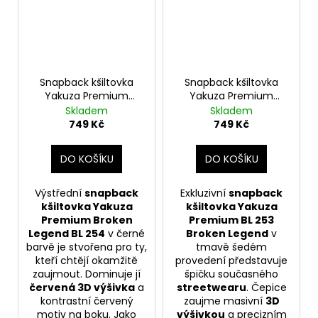
Snapback kšiltovka
Snapback kšiltovka
Yakuza Premium
Yakuza Premium
roken Legend BL 254,
Broken Legend BL 253
Skladem
Skladem
černá s výšivkou
tmavě šedá
749 Kč
749 Kč
DO KOŠÍKU
DO KOŠÍKU
Výstřední
snapback
Exkluzivní
snapback
kšiltovka Yakuza
kšiltovka Yakuza
Premium Broken
Premium BL 253
Legend BL 254
v černé
Broken Legend
v
barvě je stvořena pro ty,
tmavě šedém
kteří chtějí okamžitě
provedení představuje
zaujmout. Dominuje jí
špičku současného
červená 3D výšivka
a
streetwearu
. Čepice
kontrastní červený
zaujme masivní
3D
motiv na boku. Jako
výšivkou
a precizním