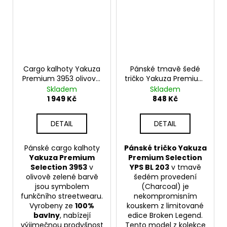
Cargo kalhoty Yakuza
Pánské tmavě šedé
Premium 3953 olivové,
tričko Yakuza Premium
Tapered Fit
YPS BL 203 – Hollywood
Skladem
Skladem
Hellracer
1 949 Kč
848 Kč
DETAIL
DETAIL
Pánské cargo kalhoty
Pánské tričko Yakuza
Yakuza Premium
Premium Selection
Selection 3953
v
YPS BL 203
v tmavě
olivově zelené barvě
šedém provedení
jsou symbolem
(Charcoal) je
funkčního streetwearu.
nekompromisním
Vyrobeny ze
100%
kouskem z limitované
bavlny
, nabízejí
edice Broken Legend.
výjimečnou prodyšnost
Tento model z kolekce