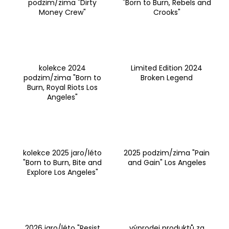
podzim/zima "Dirty
"Born to Burn, Rebels and
a
Money Crew"
Crooks"
j
í
t
?
kolekce 2024
Limited Edition 2024
podzim/zima "Born to
Broken Legend
Burn, Royal Riots Los
Angeles"
HLEDAT
kolekce 2025 jaro/léto
2025 podzim/zima "Pain
D
"Born to Burn, Bite and
and Gain" Los Angeles
Explore Los Angeles"
o
p
o
r
u
2026 jaro/léto "Resist
výprodej produktů za