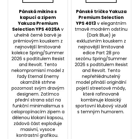
Pánská mikina s
Pánské tričko Yakuza
kapucí a zipem
Premium Selection
Yakuza Premium
YPS 4013
v elegantním
Selection YPS 4025A
v
tmavě modrém odstínu
uhelně černé barvě je
(Dark Blue) je
prémiovým kouskem z
exkluzivním kouskem z
nejnovější limitované
nejnovější limitované
kolekce Spring/Summer
edice Part 28 pro
2026 s podtitulem Resist
sezónu Spring/Summer
and Revolt. Tento
2026 s podtitulem Resist
nekompromisní model z
and Revolt. Tento
řady Eternal Enemy
nepřehlédnutelný
okamžitě strhne
model přináší originální
pozornost svým dravým
pojetí streetové módy,
designem. Zatímco
které rafinovaně
přední strana sází na
kombinuje klasický
funkční minimalismus s
sportovní klubový vizuál
celopropínacím zipem a
s temným humorem.
dělenou klokaní kapsou,
zádová část exploduje
masivní, vysoce
kontrastní grafikou.