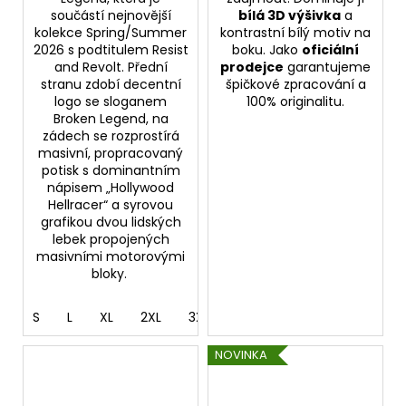
součástí nejnovější
bílá 3D výšivka
a
kolekce Spring/Summer
kontrastní bílý motiv na
2026 s podtitulem Resist
boku. Jako
oficiální
and Revolt. Přední
prodejce
garantujeme
stranu zdobí decentní
špičkové zpracování a
logo se sloganem
100% originalitu.
Broken Legend, na
zádech se rozprostírá
masivní, propracovaný
potisk s dominantním
nápisem „Hollywood
Hellracer“ a syrovou
grafikou dvou lidských
lebek propojených
masivními motorovými
bloky.
S
L
XL
2XL
3XL
4XL
NOVINKA