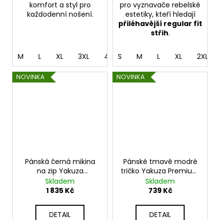
komfort a styl pro
pro vyznavače rebelské
každodenní nošení.
estetiky, kteří hledají
přiléhavější regular fit
střih
.
M
L
XL
3XL
4XL
S
5XL
M
L
XL
2XL
NOVINKA
NOVINKA
Pánská černá mikina
Pánské tmavě modré
na zip Yakuza
tričko Yakuza Premium
Premium YPS 4025A –
YPS 4013 – Born to Fly
Skladem
Skladem
Eternal Enemy
1 835 Kč
739 Kč
DETAIL
DETAIL