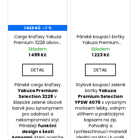
1 623 KČ
–7 %
Cargo kraťasy Yakuza
Pánské koupací šortky
Premium 3228 olivově
Yakuza Premium
zelené
Selection YPSW 4076
Skladem
Skladem
zelené olivové
1 499 Kč
1 223 Kč
DETAIL
DETAIL
Pánské cargo kraťasy
Stylové koupací zelené
Yakuza Premium
šortky
Yakuza
Selection 3228
v
Premium Selection
klasické zelené olivové
YPSW 4076
s výrazným
barvě jsou synonymem
motivem lebky, volným
pro odolnost a
střihem a praktickými
nekompromisní styl.
kapsami na zip.
Přinášejí
funkční
Pohodlný a
design s šesti
rychleschnoucí materiál
kapsami
, který oceníte
ideální na léto i k vodě.