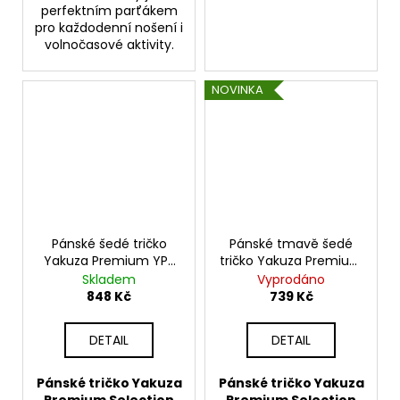
perfektním parťákem
pro každodenní nošení i
volnočasové aktivity.
NOVINKA
Pánské šedé tričko
Pánské tmavě šedé
Yakuza Premium YPS
tričko Yakuza Premium
BL 201 – Broken Legend
YPS 4002 – Hellrider
Skladem
Vyprodáno
848 Kč
739 Kč
DETAIL
DETAIL
Pánské tričko Yakuza
Pánské tričko Yakuza