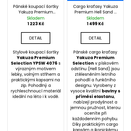
Pánské koupací šortky
Cargo kraťasy Yakuza
Yakuza Premium
Premium Hell Sand -
Selection YPSW 4076
Pískové
Skladem
Skladem
černé
1 223 Kč
1 499 Kč
DETAIL
DETAIL
Stylové koupací šortky
Pánské cargo kraťasy
Yakuza Premium
Yakuza Premium
Selection YPSW 4076
s
Selection
v pískovém
výrazným motivem
odstínu (Hell Sand) jsou
lebky, volným střihem a
ztělesněním letního
praktickými kapsami na
pohodlí a funkčního
zip. Pohodlný a
designu. Vyrobeny z
rychleschnoucí materiál
vysoce kvalitní
bavlny s
ideální na léto i k vodě.
příměsí elastanu
,
nabízejí prodyšnost a
jemnou pružnost, kterou
oceníte při
každodenním pohybu.
Díky praktickým cargo
kapsám a ikonickému