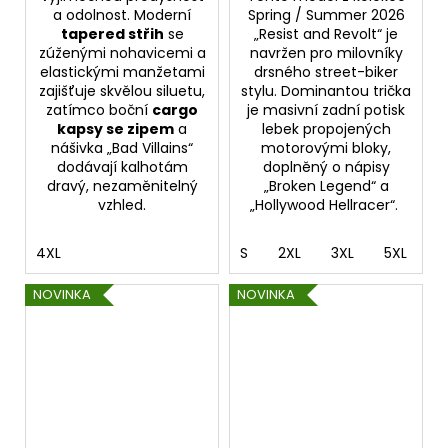
a odolnost. Moderní
Spring / Summer 2026
tapered střih
se
„Resist and Revolt“ je
zúženými nohavicemi a
navržen pro milovníky
elastickými manžetami
drsného street-biker
zajišťuje skvělou siluetu,
stylu. Dominantou trička
zatímco boční
cargo
je masivní zadní potisk
kapsy se zipem
a
lebek propojených
nášivka „Bad Villains“
motorovými bloky,
dodávají kalhotám
doplněný o nápisy
dravý, nezaměnitelný
„Broken Legend“ a
vzhled.
„Hollywood Hellracer“.
4XL
S
2XL
3XL
5XL
NOVINKA
NOVINKA