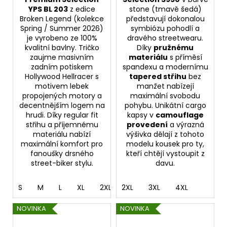
YPS BL 203
z edice
stone (tmavě šedá)
Broken Legend (kolekce
představují dokonalou
Spring / Summer 2026)
symbiózu pohodlí a
je vyrobeno ze 100%
dravého streetwearu.
kvalitní bavlny. Tričko
Díky
pružnému
zaujme masivním
materiálu
s příměsí
zadním potiskem
spandexu a modernímu
Hollywood Hellracer s
tapered střihu
bez
motivem lebek
manžet nabízejí
propojených motory a
maximální svobodu
decentnějším logem na
pohybu. Unikátní cargo
hrudi. Díky regular fit
kapsy v
camouflage
střihu a příjemnému
provedení
a výrazná
materiálu nabízí
výšivka dělají z tohoto
maximální komfort pro
modelu kousek pro ty,
fanoušky drsného
kteří chtějí vystoupit z
street-biker stylu.
davu.
S
M
L
XL
2XL
2XL
3XL
3XL
4XL
4XL
5XL
NOVINKA
NOVINKA