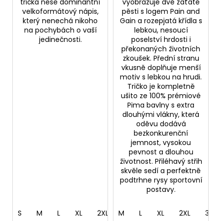
trička nese dominantní
vyobrazuje dvě zaťaté
velkoformátový nápis,
pěsti s logem Pain and
který nenechá nikoho
Gain a rozepjatá křídla s
na pochybách o vaší
lebkou, nesoucí
jedinečnosti.
poselství hrdosti i
překonaných životních
zkoušek. Přední stranu
vkusně doplňuje menší
motiv s lebkou na hrudi.
Tričko je kompletně
ušito ze 100% prémiové
Pima bavlny s extra
dlouhými vlákny, která
oděvu dodává
bezkonkurenční
jemnost, vysokou
pevnost a dlouhou
životnost. Přiléhavý střih
skvěle sedí a perfektně
podtrhne rysy sportovní
postavy.
S
M
L
XL
2XL
M
3XL
L
5XL
XL
2XL
3XL