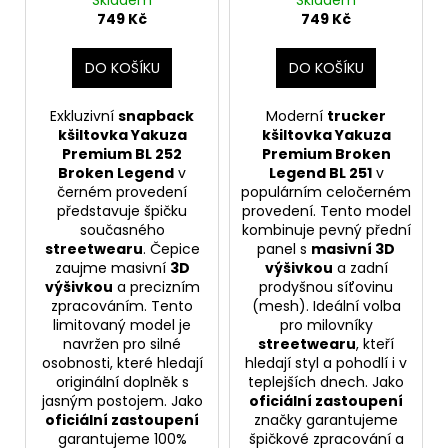
Skladem
Skladem
černá
749 Kč
749 Kč
DO KOŠÍKU
DO KOŠÍKU
Exkluzivní
snapback
Moderní
trucker
kšiltovka Yakuza
kšiltovka Yakuza
Premium BL 252
Premium Broken
Broken Legend
v
Legend BL 251
v
černém provedení
populárním celočerném
představuje špičku
provedení. Tento model
současného
kombinuje pevný přední
streetwearu
. Čepice
panel s
masivní 3D
zaujme masivní
3D
výšivkou
a zadní
výšivkou
a precizním
prodyšnou síťovinu
zpracováním. Tento
(mesh). Ideální volba
limitovaný model je
pro milovníky
navržen pro silné
streetwearu
, kteří
osobnosti, které hledají
hledají styl a pohodlí i v
originální doplněk s
teplejších dnech. Jako
jasným postojem. Jako
oficiální zastoupení
oficiální zastoupení
značky garantujeme
garantujeme 100%
špičkové zpracování a