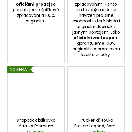
oficiální prodejce
zpracováním. Tento
garantujeme špičkové
limitovaný model je
zpracování a 100%
navržen pro silné
originalitu.
osobnosti, které hledají
originální doplněk s
jasným postojem. Jako
oficiální zastoupení
garantujeme 100%
originalitu a prémiovou
kvalitu značky.
NOVINKA
Snapback kšiltovka
Trucker kšiltovka
Yakuza Premium
Broken Legend, černá
Broken Legend BL 252
se síťkou