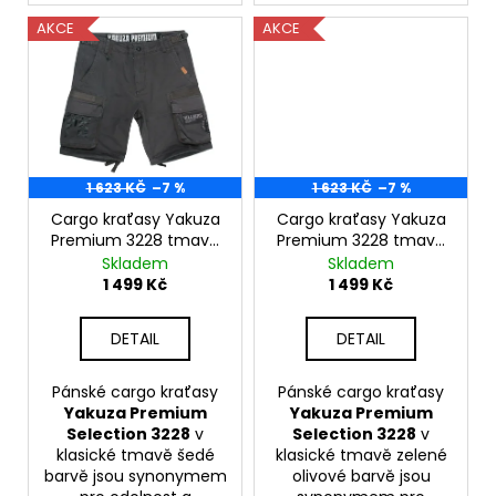
AKCE
AKCE
1 623 KČ
–7 %
1 623 KČ
–7 %
Cargo kraťasy Yakuza
Cargo kraťasy Yakuza
Premium 3228 tmavě
Premium 3228 tmavě
šedé
zelené
Skladem
Skladem
1 499 Kč
1 499 Kč
DETAIL
DETAIL
Pánské cargo kraťasy
Pánské cargo kraťasy
Yakuza Premium
Yakuza Premium
Selection 3228
v
Selection 3228
v
klasické tmavě šedé
klasické tmavě zelené
barvě jsou synonymem
olivové barvě jsou