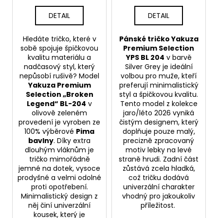
DETAIL
DETAIL
Hledáte tričko, které v
Pánské tričko Yakuza
sobě spojuje špičkovou
Premium Selection
kvalitu materiálu a
YPS BL 204
v barvě
nadčasový styl, který
Silver Grey je ideální
nepůsobí rušivě? Model
volbou pro muže, kteří
Yakuza Premium
preferují minimalistický
Selection „Broken
styl a špičkovou kvalitu.
Legend“ BL-204
v
Tento model z kolekce
olivově zeleném
jaro/léto 2026 vyniká
provedení je vyroben ze
čistým designem, který
100% výběrové
Pima
doplňuje pouze malý,
bavlny
. Díky extra
precizně zpracovaný
dlouhým vláknům je
motiv lebky na levé
tričko mimořádně
straně hrudi. Zadní část
jemné na dotek, vysoce
zůstává zcela hladká,
prodyšné a velmi odolné
což tričku dodává
proti opotřebení.
univerzální charakter
Minimalistický design z
vhodný pro jakoukoliv
něj činí univerzální
příležitost.
kousek, který je