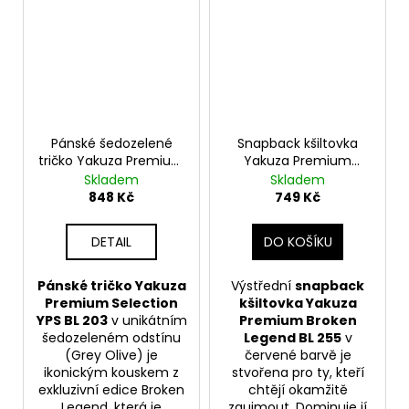
Pánské šedozelené
Snapback kšiltovka
tričko Yakuza Premium
Yakuza Premium
YPS BL 203 – Hollywood
roken Legend BL 255,
Skladem
Skladem
Hellracer
červená s výšivkou
848 Kč
749 Kč
DETAIL
DO KOŠÍKU
Pánské tričko Yakuza
Výstřední
snapback
Premium Selection
kšiltovka Yakuza
YPS BL 203
v unikátním
Premium Broken
šedozeleném odstínu
Legend BL 255
v
(Grey Olive) je
červené barvě je
ikonickým kouskem z
stvořena pro ty, kteří
exkluzivní edice Broken
chtějí okamžitě
Legend, která je
zaujmout. Dominuje jí