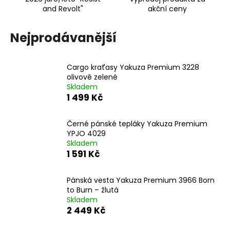
č
and Revolt"
akční ceny
u
j
e
Nejprodávanější
m
e
Cargo kraťasy Yakuza Premium 3228
olivově zelené
Skladem
CARGO
KRAŤASY
1 499 Kč
YAKUZA
PREMIUM
3228
Černé pánské tepláky Yakuza Premium
OLIVOVĚ
YPJO 4029
ZELENÉ
Skladem
1 591 Kč
1
499
Kč
Původně:
Pánská vesta Yakuza Premium 3966 Born
1
to Burn – žlutá
623
Skladem
Kč
2 449 Kč