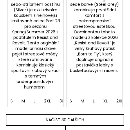
šedo-stříbrném odstínu
šedé barvě (Steel Grey)
(Silver) je exkluzivním
kombinuje prvotřídní
kouskem z nejnovější
komfort s
limitované edice Part 28
nekompromisní
pro sezónu
streetovou estetikou.
Spring/Summer 2026 s
Dominantou tohoto
podtitulem Resist and
modelu z kolekce 2026
Revolt. Tento originální
„Resist and Revolt“ je
model přináší dravé
velký kruhový potisk
pojetí streetové módy,
„Born to Fly“, který
které rafinovaně
doplňuje originální
kombinuje klasický
postavička lebky s
sportovní klubový vizuál
basketbalovým míčem.
s temným
undergroundovým
humorem.
S
M
L
2XL
3XL
S
4XL
M
5XL
L
XL
2XL
NAČÍST 30 DALŠÍCH
S