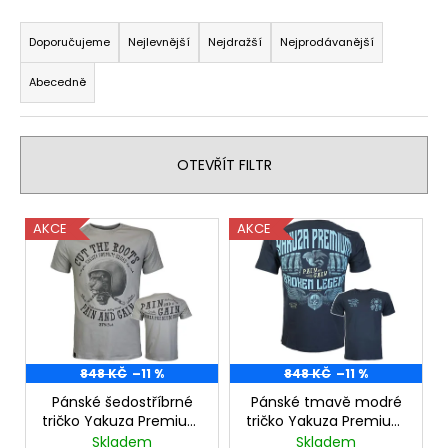
Ř
a
Doporučujeme
Nejlevnější
Nejdražší
Nejprodávanější
z
Abecedně
e
n
í
OTEVŘÍT FILTR
p
r
V
o
AKCE
AKCE
ý
d
p
u
i
k
s
t
p
ů
r
848 KČ
–11 %
848 KČ
–11 %
o
Pánské šedostříbrné
Pánské tmavě modré
tričko Yakuza Premium
tričko Yakuza Premium
d
YPS 3901 – Cut the
YPS 3906 – Broken
Skladem
Skladem