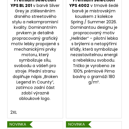
Premium Selection
Premium Selection
YPS BL 201
v barvě Silver
YPS 4002
v tmavě šedé
Grey je ztělesněním
barvě je mistrovským
drsného streetového
kouskem z kolekce
stylu a nekompromisní
Spring / Summer 2026.
kvality. Dominantním
Dominantou designu je
prvkem je detailně
propracovaný motiv
propracovaný grafický
„Hellrider“ – pilotní lebka
motiv lebky propojené s
s brýlemi a netopýřími
mechanickými prvky
křídly, která symbolizuje
motoru, který
nezastavitelnou energii
symbolizuje sílu,
a rebelskou svobodu.
svobodu a vášeň pro
Tričko je vyrobeno ze
stroje. Přední stranu
100% prémiové Pima
doplňuje nápis „Broken
bavlny o gramáži 180
Legend In County“,
g/m².
zatímco zadní část
zdobí výrazné
obloukové logo.
2XL
NOVINKA
NOVINKA