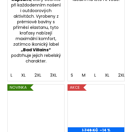
při každodenním nošení
i outdoorových
aktivitách. Vyrobeny z
prémiové bavlny s
příměsí elastanu, tyto
kraťasy nabízejí
maximální komfort,
zatímco ikonický label
„Bad Villains“
podtrhuje jejich rebelský
charakter.
L
XL
2XL
3XL
4XL
S
M
L
XL
2XL
NOVINKA
AKCE
1 749 KČ
–14 %