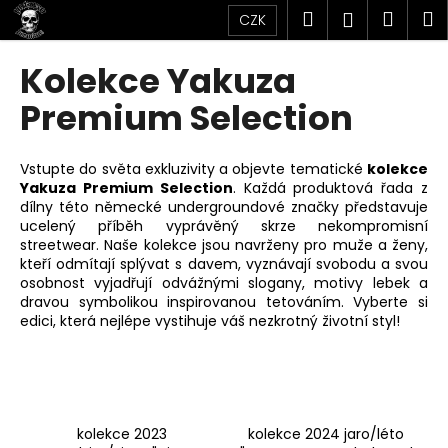
K
Přejít
Hledat
Náku
M
Přihlášen
CZK
na
o
obsah
Zpět
Zpět
košík
š
Kolekce Yakuza
í
C
Premium Selection
k
o
p
Vstupte do světa exkluzivity a objevte tematické
kolekce
o
Yakuza Premium Selection
. Každá produktová řada z
dílny této německé undergroundové značky představuje
t
ucelený příběh vyprávěný skrze nekompromisní
ř
streetwear. Naše kolekce jsou navrženy pro muže a ženy,
e
kteří odmítají splývat s davem, vyznávají svobodu a svou
osobnost vyjadřují odvážnými slogany, motivy lebek a
b
dravou symbolikou inspirovanou tetováním. Vyberte si
u
edici, která nejlépe vystihuje váš nezkrotný životní styl!
j
e
t
e
kolekce 2023
kolekce 2024 jaro/léto
n