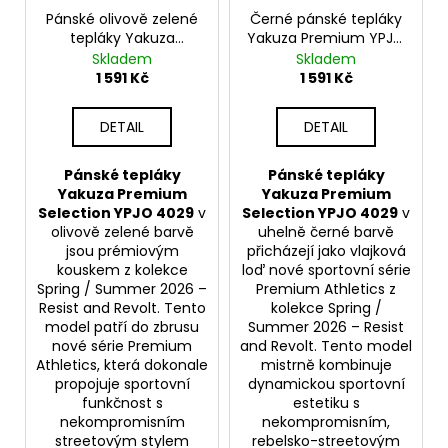
Pánské olivově zelené
Černé pánské tepláky
tepláky Yakuza
Yakuza Premium YPJO
Premium YPJO 4029
4029
Skladem
Skladem
1 591 Kč
1 591 Kč
DETAIL
DETAIL
Pánské tepláky
Pánské tepláky
Yakuza Premium
Yakuza Premium
Selection YPJO 4029
v
Selection YPJO 4029
v
olivově zelené barvě
uhelně černé barvě
jsou prémiovým
přicházejí jako vlajková
kouskem z kolekce
loď nové sportovní série
Spring / Summer 2026 –
Premium Athletics z
Resist and Revolt. Tento
kolekce Spring /
model patří do zbrusu
Summer 2026 – Resist
nové série Premium
and Revolt. Tento model
Athletics, která dokonale
mistrně kombinuje
propojuje sportovní
dynamickou sportovní
funkčnost s
estetiku s
nekompromisním
nekompromisním,
streetovým stylem
rebelsko-streetovým