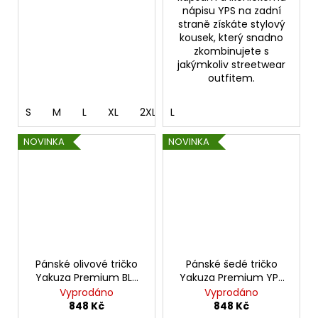
nápisu YPS na zadní
straně získáte stylový
kousek, který snadno
zkombinujete s
jakýmkoliv streetwear
outfitem.
S
M
L
XL
2XL
L
3XL
4XL
NOVINKA
NOVINKA
Pánské olivové tričko
Pánské šedé tričko
Yakuza Premium BL-
Yakuza Premium YPS
204 - Broken Legend
BL 204 – Broken
Vyprodáno
Vyprodáno
Legend
848 Kč
848 Kč