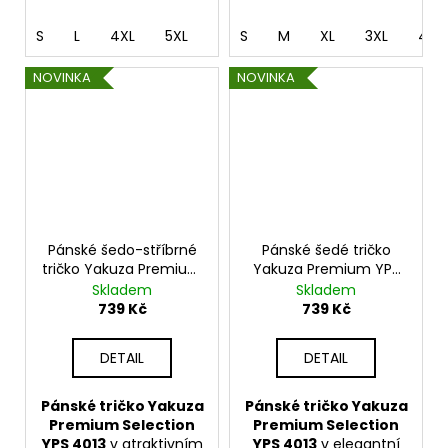
S
L
4XL
5XL
S
M
XL
3XL
4XL
NOVINKA
NOVINKA
Pánské šedo-stříbrné
Pánské šedé tričko
tričko Yakuza Premium
Yakuza Premium YPS
YPS 4013 – Born to Fly
4013 – Born to Fly
Skladem
Skladem
739 Kč
739 Kč
DETAIL
DETAIL
Pánské tričko Yakuza
Pánské tričko Yakuza
Premium Selection
Premium Selection
YPS 4013
v atraktivním
YPS 4013
v elegantní