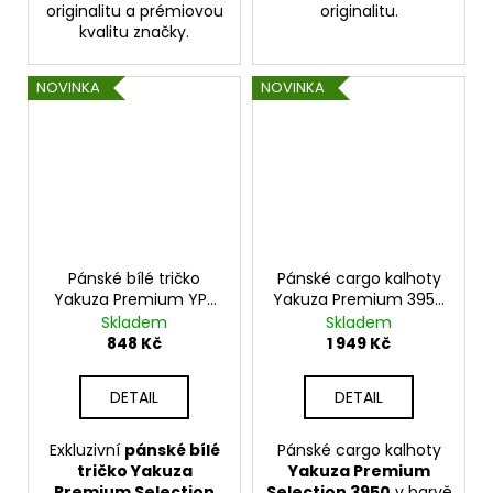
originalitu a prémiovou
originalitu.
kvalitu značky.
NOVINKA
NOVINKA
Pánské bílé tričko
Pánské cargo kalhoty
Yakuza Premium YPS
Yakuza Premium 3950
BL 203 – Hollywood
stone, Camo detaily
Skladem
Skladem
Hellracer
848 Kč
1 949 Kč
DETAIL
DETAIL
Exkluzivní
pánské bílé
Pánské cargo kalhoty
tričko Yakuza
Yakuza Premium
Premium Selection
Selection 3950
v barvě