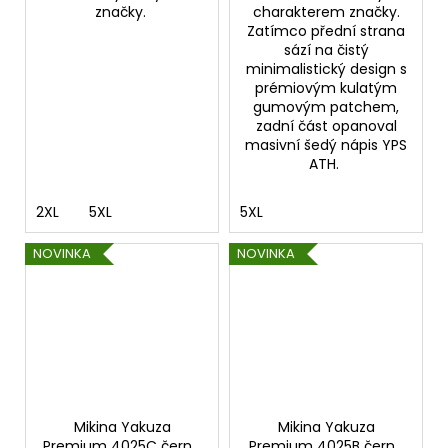
značky.
charakterem značky.
Zatímco přední strana
sází na čistý
minimalistický design s
prémiovým kulatým
gumovým patchem,
zadní část opanoval
masivní šedý nápis YPS
ATH.
2XL
5XL
5XL
NOVINKA
NOVINKA
Mikina Yakuza
Mikina Yakuza
Premium 4025C černá
Premium 4025B černá