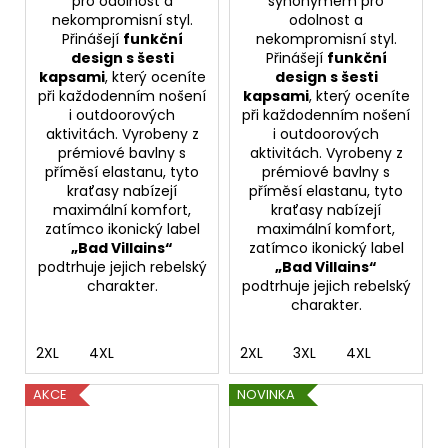
pro odolnost a
synonymem pro
nekompromisní styl.
odolnost a
Přinášejí
funkční
nekompromisní styl.
design s šesti
Přinášejí
funkční
kapsami
, který oceníte
design s šesti
při každodenním nošení
kapsami
, který oceníte
i outdoorových
při každodenním nošení
aktivitách. Vyrobeny z
i outdoorových
prémiové bavlny s
aktivitách. Vyrobeny z
příměsí elastanu, tyto
prémiové bavlny s
kraťasy nabízejí
příměsí elastanu, tyto
maximální komfort,
kraťasy nabízejí
zatímco ikonický label
maximální komfort,
„Bad Villains“
zatímco ikonický label
podtrhuje jejich rebelský
„Bad Villains“
charakter.
podtrhuje jejich rebelský
charakter.
2XL
4XL
2XL
3XL
4XL
AKCE
NOVINKA