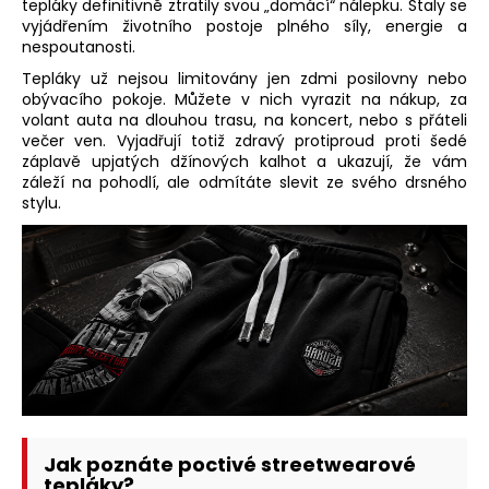
tepláky definitivně ztratily svou „domácí“ nálepku. Staly se
vyjádřením životního postoje plného síly, energie a
nespoutanosti.
Tepláky už nejsou limitovány jen zdmi posilovny nebo
obývacího pokoje. Můžete v nich vyrazit na nákup, za
volant auta na dlouhou trasu, na koncert, nebo s přáteli
večer ven. Vyjadřují totiž zdravý protiproud proti šedé
záplavě upjatých džínových kalhot a ukazují, že vám
záleží na pohodlí, ale odmítáte slevit ze svého drsného
stylu.
Jak poznáte poctivé streetwearové
tepláky?