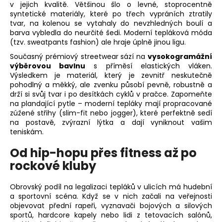
č
v jejich kvalitě. Většinou šlo o levné, stoprocentně
u
syntetické materiály, které po třech vypráních ztratily
j
tvar, na kolenou se vytahaly do nevzhledných boulí a
e
barva vybledla do neurčité šedi. Moderní tepláková móda
(tzv. sweatpants fashion) ale hraje úplně jinou ligu.
m
e
Současný prémiový streetwear sází na
vysokogramážní
výběrovou bavlnu
s příměsí elastických vláken.
Výsledkem je materiál, který je zevnitř neskutečně
PÁNSKÉ
pohodlný a měkký, ale zvenku působí pevně, robustně a
TMAVĚ
drží si svůj tvar i po desítkách cyklů v pračce. Zapomeňte
MODRÉ
na plandající pytle – moderní tepláky mají propracované
TRIČKO
zúžené střihy (slim-fit nebo jogger), které perfektně sedí
YAKUZA
na postavě, zvýrazní lýtka a dají vyniknout vašim
PREMIUM
teniskám.
YPS
4008
Od hip-hopu přes fitness až po
–
ETERNAL
rockové kluby
ENEMY
739
Obrovský podíl na legalizaci tepláků v ulicích má hudební
Kč
a sportovní scéna. Když se v nich začali na veřejnosti
objevovat přední rapeři, vyznavači bojových a silových
sportů, hardcore kapely nebo lidi z tetovacích salónů,