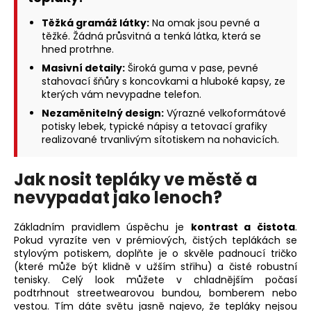
Těžká gramáž látky:
Na omak jsou pevné a
těžké. Žádná průsvitná a tenká látka, která se
hned protrhne.
Masivní detaily:
Široká guma v pase, pevné
stahovací šňůry s koncovkami a hluboké kapsy, ze
kterých vám nevypadne telefon.
Nezaměnitelný design:
Výrazné velkoformátové
potisky lebek, typické nápisy a tetovací grafiky
realizované trvanlivým sítotiskem na nohavicích.
Jak nosit tepláky ve městě a
nevypadat jako lenoch?
Základním pravidlem úspěchu je
kontrast a čistota
.
Pokud vyrazíte ven v prémiových, čistých teplákách se
stylovým potiskem, doplňte je o skvěle padnoucí tričko
(které může být klidně v užším střihu) a čisté robustní
tenisky. Celý look můžete v chladnějším počasí
podtrhnout streetwearovou bundou, bomberem nebo
vestou. Tím dáte světu jasně najevo, že tepláky nejsou