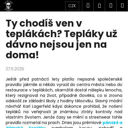
K
Přejít
Hledat
Náku
M
Přihlášen
CZK
na
o
obsah
Zpět
Zpět
košík
š
Ty chodíš ven v
í
C
teplákách? Tepláky už
k
o
dávno nejsou jen na
p
doma!
o
t
ř
27.5.2026
e
Ještě před patnácti lety platilo nepsané společenské
b
pravidlo: jakmile si někdo vyrazil do centra města nebo do
u
restaurace v teplákách, okamžitě dostal nálepku lenocha,
který rezignoval na život, případně člověka, co si zrovna
j
odskočil ze základní školy z hodiny tělocviku. Slavný módní
e
návrhář Karl Lagerfeld kdysi dokonce prohlásil, že nošení
t
tepláků na veřejnosti je známkou ztráty kontroly nad
vlastním životem. Jenže časy se mění a streetwear tohle
e
pravidlo rozmetal na prach. Dnes jsou prémiové
pánské a
n
dámské tepláky
symbolem luxusu, pohodlí a