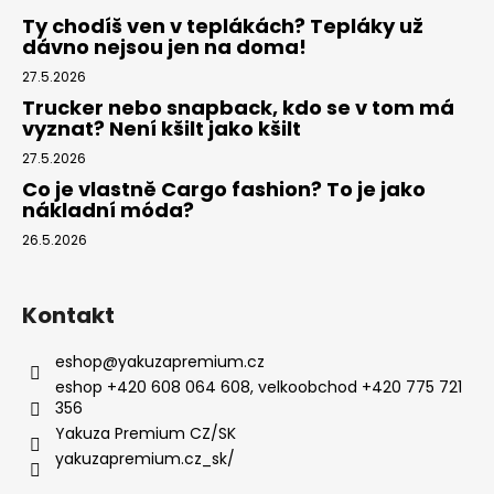
Ty chodíš ven v teplákách? Tepláky už
dávno nejsou jen na doma!
27.5.2026
Trucker nebo snapback, kdo se v tom má
vyznat? Není kšilt jako kšilt
27.5.2026
Co je vlastně Cargo fashion? To je jako
nákladní móda?
26.5.2026
Kontakt
eshop
@
yakuzapremium.cz
eshop +420 608 064 608, velkoobchod +420 775 721
356
Yakuza Premium CZ/SK
yakuzapremium.cz_sk/