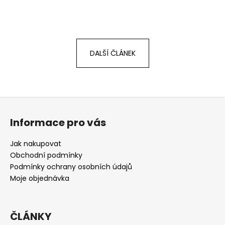
DALŠÍ ČLÁNEK
Z
á
Informace pro vás
p
a
Jak nakupovat
t
Obchodní podmínky
í
Podmínky ochrany osobních údajů
Moje objednávka
ČLÁNKY