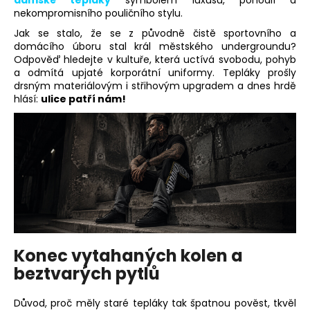
nekompromisního pouličního stylu.
a
j
Jak se stalo, že se z původně čistě sportovního a
domácího úboru stal král městského undergroundu?
í
Odpověď hledejte v kultuře, která uctívá svobodu, pohyb
t
a odmítá upjaté korporátní uniformy. Tepláky prošly
?
drsným materiálovým i střihovým upgradem a dnes hrdě
hlásí:
ulice patří nám!
HLEDAT
D
o
p
Konec vytahaných kolen a
o
beztvarých pytlů
r
u
Důvod, proč měly staré tepláky tak špatnou pověst, tkvěl