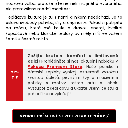
nouzová volba, protože jste neměli nic jiného vypraného,
ale promyšlený módní manifest.
Tepláková kultura je tu s námi a nikam neodchází. Je to
oslava svobody pohybu, síly a originality. Pokud si potrpíte
na módu, která má koule a dravou energii, kvalitní
kapsáčové nebo klasické tepláky by měly mít ve vašem
šatníku čestné místo.
Zažijte brutální komfort v limitované
edici!
Prohlédněte si naši aktuální nabídku v
Yakuza Premium Store
. Naše pánské i
YPS
dámské tepláky vynikají extrémně vysokou
TIP
kvalitou úpletů, pevnými švy a masivními
potisky s motivy tattoo artu a lebek.
Vystupte z šedi davu a ukažte všem, že styl a
pohodlí se nevylučují!
VYBRAT PRÉMIOVÉ STREETWEAR TEPLÁKY ⚡