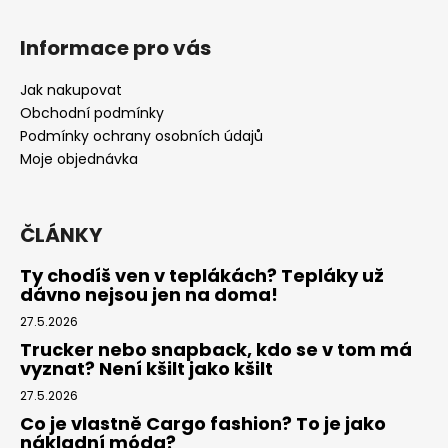
Z
á
Informace pro vás
p
a
Jak nakupovat
t
Obchodní podmínky
í
Podmínky ochrany osobních údajů
Moje objednávka
ČLÁNKY
Ty chodíš ven v teplákách? Tepláky už
dávno nejsou jen na doma!
27.5.2026
Trucker nebo snapback, kdo se v tom má
vyznat? Není kšilt jako kšilt
27.5.2026
Co je vlastně Cargo fashion? To je jako
nákladní móda?