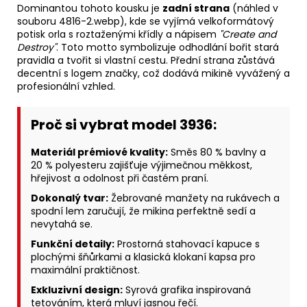
Dominantou tohoto kousku je
zadní strana
(náhled v
souboru 4816-2.webp), kde se vyjímá velkoformátový
potisk orla s roztaženými křídly a nápisem
"Create and
Destroy"
. Toto motto symbolizuje odhodlání bořit stará
pravidla a tvořit si vlastní cestu. Přední strana zůstává
decentní s logem značky, což dodává mikině vyvážený a
profesionální vzhled.
Proč si vybrat model 3936:
Materiál prémiové kvality:
Směs 80 % bavlny a
20 % polyesteru zajišťuje výjimečnou měkkost,
hřejivost a odolnost při častém praní.
Dokonalý tvar:
Žebrované manžety na rukávech a
spodní lem zaručují, že mikina perfektně sedí a
nevytahá se.
Funkční detaily:
Prostorná stahovací kapuce s
plochými šňůrkami a klasická klokaní kapsa pro
maximální praktičnost.
Exkluzivní design:
Syrová grafika inspirovaná
tetováním, která mluví jasnou řečí.