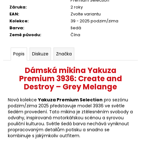
Premium Selection
Záruka
:
2 roky
EAN
:
Zvolte variantu
Kolekce
:
39 - 2025 podzim/zima
Barva
:
šedá
Země původu
:
Čína
Popis
Diskuze
Značka
Dámská mikina Yakuza
Premium 3936: Create and
Destroy – Grey Melange
Nová kolekce
Yakuza Premium Selection
pro sezónu
podzim/zima 2025 představuje model 3936 ve světle
šedém provedení. Tato mikina je ztělesněním svobody a
odvahy, inspirovaná motorkářskou scénou a syrovou
pouliční kulturou. Světle šedá barva nechává vyniknout
propracovaným detailům potisku a snadno se
kombinuje s jakýmkoliv outfitem.