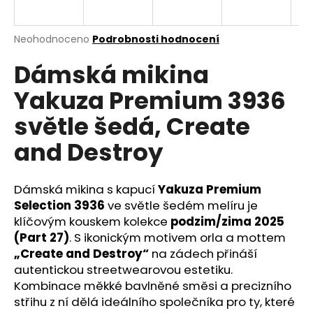
a
j
Průměrné
Neohodnoceno
Podrobnosti hodnocení
í
hodnocení
Dámská mikina
produktu
t
je
?
Yakuza Premium 3936
0,0
z
světle šedá, Create
5
hvězdiček.
and Destroy
HLEDAT
Dámská mikina s kapucí
Yakuza Premium
Selection 3936
ve světle šedém melíru je
klíčovým kouskem kolekce
podzim/zima 2025
D
o
(Part 27)
. S ikonickým motivem orla a mottem
p
„Create and Destroy“
na zádech přináší
o
autentickou streetwearovou estetiku.
r
Kombinace měkké bavlněné směsi a precizního
u
střihu z ní dělá ideálního společníka pro ty, které