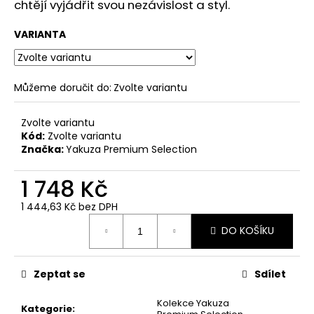
č
chtějí vyjádřit svou nezávislost a styl.
u
j
VARIANTA
e
m
e
Můžeme doručit do:
Zvolte variantu
PÁNSKÁ
Zvolte variantu
VESTA
Kód:
Zvolte variantu
YAKUZA
Značka:
Yakuza Premium Selection
PREMIUM
3966
BORN
1 748 Kč
TO
BURN
1 444,63 Kč bez DPH
–
Měrná
OLIVOVÁ
DO KOŠÍKU
cena:
2
449
Kč
Zeptat se
Sdílet
Kolekce Yakuza
Kategorie
: