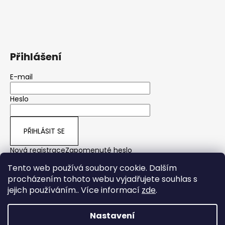
Přihlášení
E-mail
Heslo
PŘIHLÁSIT SE
Nová registrace
Zapomenuté heslo
Tento web používá soubory cookie. Dalším
procházením tohoto webu vyjadřujete souhlas s
jejich používáním.. Více informací
zde
.
yps
Nastavení
Vytvořil Shoptet