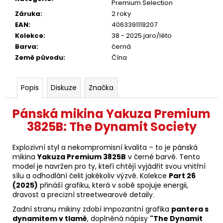
Premium Selection
Záruka
:
2 roky
EAN
:
4063391119207
Kolekce
:
38 - 2025 jaro/léto
Barva
:
černá
Země původu
:
Čína
Popis
Diskuze
Značka
Pánská mikina Yakuza Premium
3825B: The Dynamit Society
Explozivní styl a nekompromisní kvalita – to je pánská
mikina
Yakuza Premium 3825B
v černé barvě. Tento
model je navržen pro ty, kteří chtějí vyjádřit svou vnitřní
sílu a odhodlání čelit jakékoliv výzvě. Kolekce
Part 26
(2025)
přináší grafiku, která v sobě spojuje energii,
dravost a precizní streetwearové detaily.
Zadní stranu mikiny zdobí impozantní grafika
pantera s
dynamitem v tlamě
, doplněná nápisy
"The Dynamit