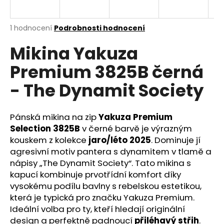
a
j
Průměrné
1 hodnocení
Podrobnosti hodnocení
í
hodnocení
Mikina Yakuza
produktu
t
je
?
Premium 3825B černá
4,0
z
- The Dynamit Society
5
hvězdiček.
Pánská mikina na zip
Yakuza Premium
HLEDAT
Selection 3825B
v černé barvě je výrazným
kouskem z kolekce
jaro/léto 2025
. Dominuje jí
agresivní motiv pantera s dynamitem v tlamě a
D
nápisy „The Dynamit Society“. Tato mikina s
o
kapucí kombinuje prvotřídní komfort díky
p
vysokému podílu bavlny s rebelskou estetikou,
o
která je typická pro značku Yakuza Premium.
r
Ideální volba pro ty, kteří hledají originální
u
design a perfektně padnoucí
přiléhavý střih
.