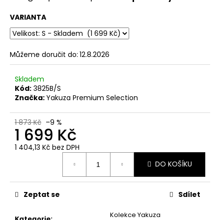
č
u
VARIANTA
j
e
m
e
Můžeme doručit do:
12.8.2026
Skladem
PÁNSKÉ
Kód:
3825B/S
OLIVOVÉ
Značka:
Yakuza Premium Selection
TRIČKO
YAKUZA
PREMIUM
1 873 Kč
–9 %
BL-
1 699 Kč
204
-
1 404,13 Kč bez DPH
BROKEN
Měrná
LEGEND
DO KOŠÍKU
cena:
848
Kč
Zeptat se
Sdílet
Kolekce Yakuza
Kategorie
: