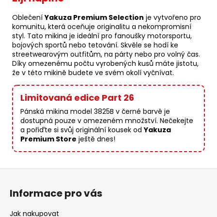
Oblečení
Yakuza Premium Selection
je vytvořeno pro
komunitu, která oceňuje originalitu a nekompromisní
styl. Tato mikina je ideální pro fanoušky motorsportu,
bojových sportů nebo tetování. Skvěle se hodí ke
streetwearovým outfitům, na párty nebo pro volný čas.
Díky omezenému počtu vyrobených kusů máte jistotu,
že v této mikině budete ve svém okolí vyčnívat.
Limitovaná edice Part 26
Pánská mikina model 3825B v černé barvě je
dostupná pouze v omezeném množství. Nečekejte
a pořiďte si svůj originální kousek od
Yakuza
Premium Store
ještě dnes!
Z
á
Informace pro vás
p
a
Jak nakupovat