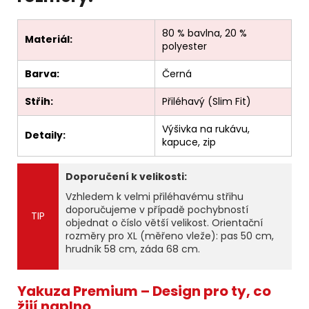
80 % bavlna, 20 %
Materiál:
polyester
Barva:
Černá
Střih:
Přiléhavý (Slim Fit)
Výšivka na rukávu,
Detaily:
kapuce, zip
Doporučení k velikosti:
Vzhledem k velmi přiléhavému střihu
doporučujeme v případě pochybností
TIP
objednat o číslo větší velikost. Orientační
rozměry pro XL (měřeno vleže): pas 50 cm,
hrudník 58 cm, záda 68 cm.
Yakuza Premium – Design pro ty, co
žijí naplno