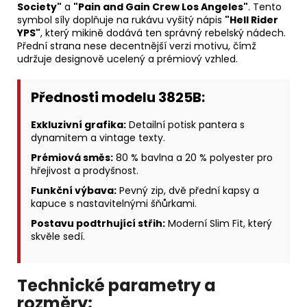
Society"
a
"Pain and Gain Crew Los Angeles"
. Tento
symbol síly doplňuje na rukávu vyšitý nápis
"Hell Rider
YPS"
, který mikině dodává ten správný rebelský nádech.
Přední strana nese decentnější verzi motivu, čímž
udržuje designově ucelený a prémiový vzhled.
Přednosti modelu 3825B:
Exkluzivní grafika:
Detailní potisk pantera s
dynamitem a vintage texty.
Prémiová směs:
80 % bavlna a 20 % polyester pro
hřejivost a prodyšnost.
Funkční výbava:
Pevný zip, dvě přední kapsy a
kapuce s nastavitelnými šňůrkami.
Postavu podtrhující střih:
Moderní Slim Fit, který
skvěle sedí.
Technické parametry a
rozměry: