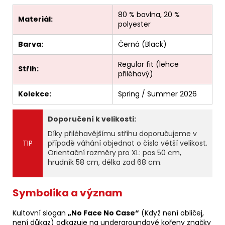
80 % bavlna, 20 %
Materiál:
polyester
Barva:
Černá (Black)
Regular fit (lehce
Střih:
přiléhavý)
Kolekce:
Spring / Summer 2026
Doporučení k velikosti:
Díky přiléhavějšímu střihu doporučujeme v
TIP
případě váhání objednat o číslo větší velikost.
Orientační rozměry pro XL: pas 50 cm,
hrudník 58 cm, délka zad 68 cm.
Symbolika a význam
Kultovní slogan
„No Face No Case“
(Když není obličej,
není důkaz) odkazuje na undergroundové kořeny značky