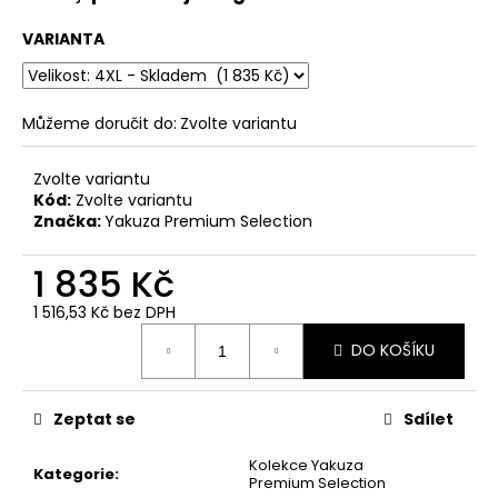
č
u
VARIANTA
j
e
m
e
Můžeme doručit do:
Zvolte variantu
Zvolte variantu
PÁNSKÉ
Kód:
Zvolte variantu
ŠEDÉ
Značka:
Yakuza Premium Selection
TRIČKO
YAKUZA
PREMIUM
1 835 Kč
YPS
3906
1 516,53 Kč bez DPH
–
Měrná
BROKEN
DO KOŠÍKU
cena:
LEGEND
749
Kč
Zeptat se
Sdílet
Původně:
848
Kč
Kolekce Yakuza
Kategorie
:
Premium Selection