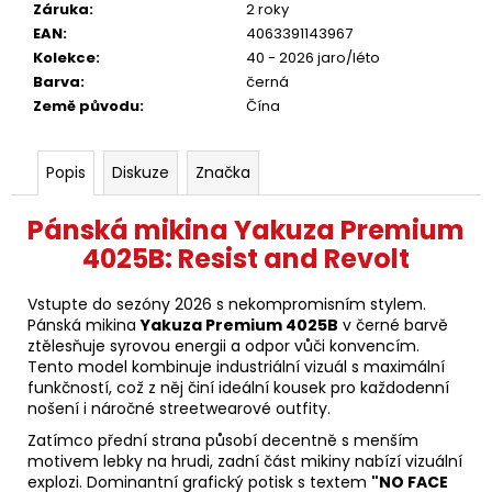
Záruka
:
2 roky
EAN
:
4063391143967
Kolekce
:
40 - 2026 jaro/léto
Barva
:
černá
Země původu
:
Čína
Popis
Diskuze
Značka
Pánská mikina Yakuza Premium
4025B: Resist and Revolt
Vstupte do sezóny 2026 s nekompromisním stylem.
Pánská mikina
Yakuza Premium 4025B
v černé barvě
ztělesňuje syrovou energii a odpor vůči konvencím.
Tento model kombinuje industriální vizuál s maximální
funkčností, což z něj činí ideální kousek pro každodenní
nošení i náročné streetwearové outfity.
Zatímco přední strana působí decentně s menším
motivem lebky na hrudi, zadní část mikiny nabízí vizuální
explozi. Dominantní grafický potisk s textem
"NO FACE