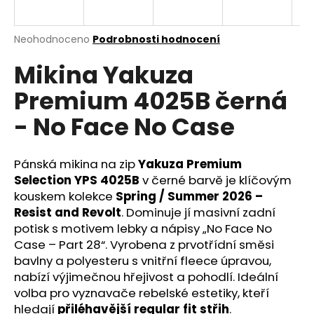
a
j
Průměrné
Neohodnoceno
Podrobnosti hodnocení
í
hodnocení
Mikina Yakuza
produktu
t
je
?
Premium 4025B černá
0,0
z
- No Face No Case
5
hvězdiček.
Pánská mikina na zip
Yakuza Premium
HLEDAT
Selection YPS 4025B
v černé barvě je klíčovým
kouskem kolekce
Spring / Summer 2026 –
Resist and Revolt
. Dominuje jí masivní zadní
D
potisk s motivem lebky a nápisy „No Face No
o
Case – Part 28“. Vyrobena z prvotřídní směsi
p
bavlny a polyesteru s vnitřní fleece úpravou,
o
nabízí výjimečnou hřejivost a pohodlí. Ideální
r
volba pro vyznavače rebelské estetiky, kteří
u
hledají
přiléhavější regular fit střih
.