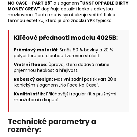
NO CASE – PART 28"
a sloganem
"UNSTOPPABLE DIRTY
MONEY CREW"
doplňuje detailní lebka s odkrytou
mozkovnou. Tento motiv symbolizuje vnitřní tlak a
temnou estetiku, která je pro značku YPS typická.
Klíčové přednosti modelu 4025B:
Prémiový materiál:
Směs 80 % bavlny a 20 %
polyesteru pro dlouhou tvarovou stálost.
Vnitřní fleece:
Úprava, která dodává mikině
příjemnou hebkost a hřejivost.
Rebelský design:
Masivní zadní potisk Part 28 s
ikonickým sloganem „No Face No Case“.
Kvalitní střih:
Přiléhavější regular fit s pružnými
manžetami a kapucí.
Technické parametry a
rozměry: