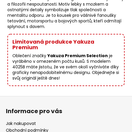
a filozofii nespoutanosti. Motiv lebky s mozkem a
ostnatými detaily symbolizuje tlak společnosti a
mentalitu odporu. Je to kousek pro vášnivé fanoušky
tetování, motorsportu a bojových sportů, kteří odmítají
splynout s davem.
Limitovaná produkce Yakuza
Premium
Oblečení značky
Yakuza Premium Selection
je
vyráběno v omezeném počtu kusů. S modelem
4025B máte jistotu, že ve svém okolí vyčníváte díky
graficky nenapodobitelnému designu. Objednejte si
svůj originál ještě dnes!
Z
á
Informace pro vás
p
a
Jak nakupovat
t
Obchodní podmínky