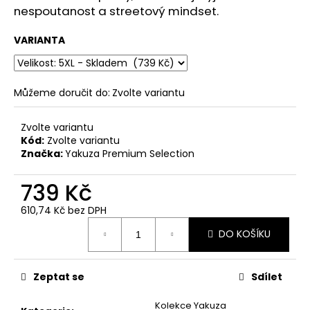
č
nespoutanost a streetový mindset.
u
j
VARIANTA
e
m
e
Můžeme doručit do:
Zvolte variantu
ČERNÉ
Zvolte variantu
PÁNSKÉ
Kód:
Zvolte variantu
TEPLÁKY
YAKUZA
Značka:
Yakuza Premium Selection
PREMIUM
YPJO
739 Kč
4029
1
610,74 Kč bez DPH
591
Měrná
Kč
DO KOŠÍKU
cena:
Zeptat se
Sdílet
Kolekce Yakuza