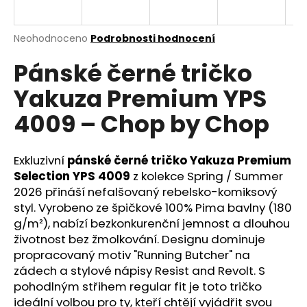
a
j
Průměrné
Neohodnoceno
Podrobnosti hodnocení
í
hodnocení
Pánské černé tričko
produktu
t
je
?
Yakuza Premium YPS
0,0
z
4009 – Chop by Chop
5
hvězdiček.
Exkluzivní
pánské černé tričko Yakuza Premium
HLEDAT
Selection YPS 4009
z kolekce Spring / Summer
2026 přináší nefalšovaný rebelsko-komiksový
styl. Vyrobeno ze špičkové 100% Pima bavlny (180
D
g/m²), nabízí bezkonkurenční jemnost a dlouhou
o
životnost bez žmolkování. Designu dominuje
p
propracovaný motiv "Running Butcher" na
o
zádech a stylové nápisy Resist and Revolt. S
r
pohodlným střihem regular fit je toto tričko
u
ideální volbou pro ty, kteří chtějí vyjádřit svou