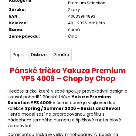
Kategorie
:
Premium Selection
Záruka
:
2 roky
EAN
:
4063391148931
Kolekce
:
40 - 2026 jaro/léto
Barva
:
černá
Země původu
:
Čína
Popis
Diskuze
Značka
Pánské tričko Yakuza Premium
YPS 4009 – Chop by Chop
Hledáte tričko, které v sobě spojuje provokativní design a
luxusní pohodlí? Pánské tričko
Yakuza Premium
Selection YPS 4009
v černé barvě je vlajkovou lodí
kolekce
Spring / Summer 2026 – Resist and Revolt
.
Tento model sází na propracovanou grafiku s
nádechem temného humoru a špičkové materiálové
zpracování.
Dominantou trička je velký mnohobarevný potisk na