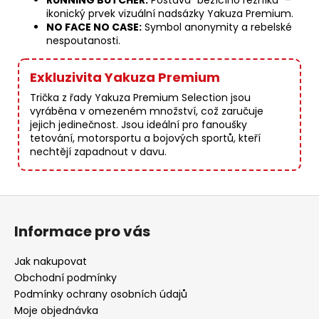
RUNNING BUTCHER:
Postava "běžícího řezníka" –
ikonický prvek vizuální nadsázky Yakuza Premium.
NO FACE NO CASE:
Symbol anonymity a rebelské
nespoutanosti.
Exkluzivita Yakuza Premium
Trička z řady Yakuza Premium Selection jsou
vyráběna v omezeném množství, což zaručuje
jejich jedinečnost. Jsou ideální pro fanoušky
tetování, motorsportu a bojových sportů, kteří
nechtějí zapadnout v davu.
Z
á
Informace pro vás
p
a
Jak nakupovat
t
Obchodní podmínky
í
Podmínky ochrany osobních údajů
Moje objednávka