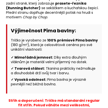
zadní straně, který zobrazuje
prasete-řezníka
(Running Butcher)
se sekáčkem a kuchařskou čepicí.
Přední stranu doplňuje decentnější potisk na hrudi s
motivem
Chop by Chop
.
Výjimečnost Pima bavlny:
Tričko je vyrobeno ze
100% prémiové Pima bavlny
(180 g/m²), která je celosvětově ceněna pro své
unikátní vlastnosti:
✓ Mimořádná jemnost:
Díky extra dlouhým
vláknům je materiál velmi příjemný na dotek.
✓ Tvarová stálost:
Tkanina prakticky nežmolkuje
a dlouhodobě drží svůj tvar i barvu.
✓ Vysoká odolnost:
Pima bavlna je výrazně
pevnější než běžná bavlna.
Střih a doporučení: Tričko má standardní regular
fit střih. Pokud váháte mezi velikostmi,