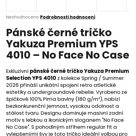
a
j
Průměrné
Neohodnoceno
Podrobnosti hodnocení
í
hodnocení
Pánské černé tričko
produktu
t
je
?
Yakuza Premium YPS
0,0
z
4010 – No Face No Case
5
hvězdiček.
Exkluzivní
pánské černé tričko Yakuza Premium
HLEDAT
Selection YPS 4010
z kolekce Spring / Summer
2026 přináší unikátní spojení retro atletické
estetiky a undergroundové rebelie. Vyrobeno ze
D
špičkové 100% Pima bavlny (180 g/m²), nabízí
o
bezkonkurenční jemnost, vysokou odolnost a
p
stálost tvaru. Designu dominuje masivní zadní
o
motiv s lebkou a ikonickým sloganem "No Face
r
No Case". S pohodlným střihem regular fit a
u
vylepšenými švy je toto tričko ideální volbou pro