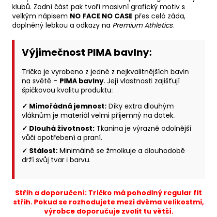
klubů. Zadní část pak tvoří masivní grafický motiv s
velkým nápisem
NO FACE NO CASE
přes celá záda,
doplněný lebkou a odkazy na
Premium Athletics
.
Výjimečnost PIMA bavlny:
Tričko je vyrobeno z jedné z nejkvalitnějších bavln
na světě –
PIMA bavlny
. Její vlastnosti zajišťují
špičkovou kvalitu produktu:
✓ Mimořádná jemnost:
Díky extra dlouhým
vláknům je materiál velmi příjemný na dotek.
✓ Dlouhá životnost:
Tkanina je výrazně odolnější
vůči opotřebení a praní.
✓ Stálost:
Minimálně se žmolkuje a dlouhodobě
drží svůj tvar i barvu.
Střih a doporučení: Tričko má pohodlný regular fit
střih. Pokud se rozhodujete mezi dvěma velikostmi,
výrobce doporučuje zvolit tu větší.