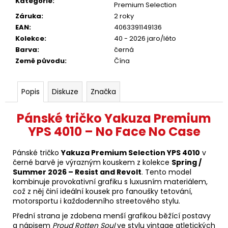
Kategorie
:
Premium Selection
Záruka
:
2 roky
EAN
:
4063391149136
Kolekce
:
40 - 2026 jaro/léto
Barva
:
černá
Země původu
:
Čína
Popis
Diskuze
Značka
Pánské tričko Yakuza Premium
YPS 4010 – No Face No Case
Pánské tričko
Yakuza Premium Selection YPS 4010
v
černé barvě je výrazným kouskem z kolekce
Spring /
Summer 2026 – Resist and Revolt
. Tento model
kombinuje provokativní grafiku s luxusním materiálem,
což z něj činí ideální kousek pro fanoušky tetování,
motorsportu i každodenního streetového stylu.
Přední strana je zdobena menší grafikou běžící postavy
a nápisem
Proud Rotten Soul
ve stylu vintage atletických