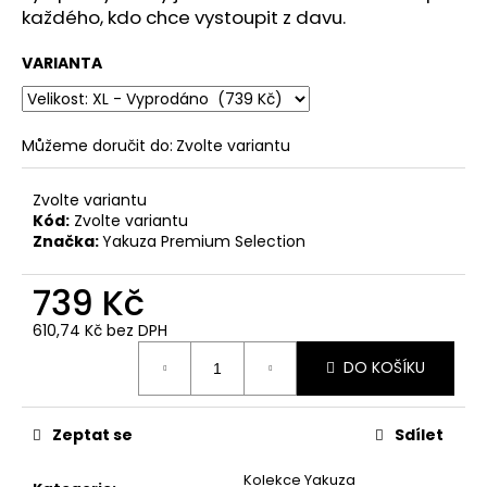
č
každého, kdo chce vystoupit z davu.
u
j
VARIANTA
e
m
e
Můžeme doručit do:
Zvolte variantu
PÁNSKÁ
Zvolte variantu
VESTA
Kód:
Zvolte variantu
YAKUZA
PREMIUM
Značka:
Yakuza Premium Selection
3966
BORN
739 Kč
TO
BURN
610,74 Kč bez DPH
–
Měrná
OLIVOVÁ
DO KOŠÍKU
cena:
2
449
Kč
Zeptat se
Sdílet
Kolekce Yakuza