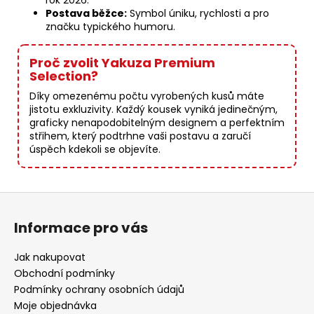
rok 2026.
Postava běžce:
Symbol úniku, rychlosti a pro
značku typického humoru.
Proč zvolit Yakuza Premium
Selection?
Díky omezenému počtu vyrobených kusů máte
jistotu exkluzivity. Každý kousek vyniká jedinečným,
graficky nenapodobitelným designem a perfektním
střihem, který podtrhne vaši postavu a zaručí
úspěch kdekoli se objevíte.
Z
á
Informace pro vás
p
a
Jak nakupovat
t
Obchodní podmínky
í
Podmínky ochrany osobních údajů
Moje objednávka