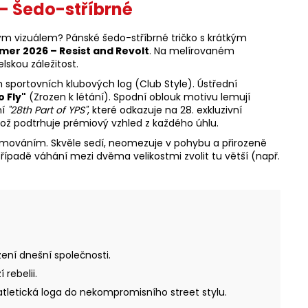
 – Šedo-stříbrné
ým vizuálem? Pánské šedo-stříbrné tričko s krátkým
mer 2026 – Resist and Revolt
. Na melírovaném
lskou záležitost.
h sportovních klubových log (Club Style). Ústřední
o Fly"
(Zrozen k létání). Spodní oblouk motivu lemují
ní
"28th Part of YPS"
, které odkazuje na 28. exkluzivní
což podtrhuje prémiový vzhled z každého úhlu.
emováním. Skvěle sedí, neomezuje v pohybu a přirozeně
řípadě váhání mezi dvěma velikostmi zvolit tu větší (např.
ení dnešní společnosti.
rebelii.
tletická loga do nekompromisního street stylu.