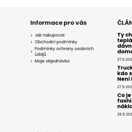
Z
á
Informace pro vás
ČLÁ
p
a
Ty ch
Jak nakupovat
tepl
t
Obchodní podmínky
dávno
í
Podmínky ochrany osobních
dom
údajů
27.5.20
Moje objednávka
Truc
kdo 
Není k
27.5.20
Co je
fashi
nákl
26.5.20