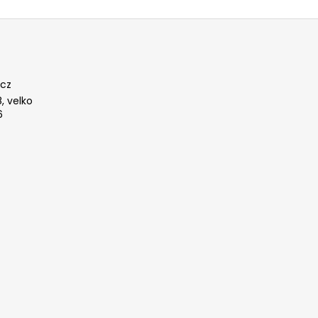
cz
, velko
6