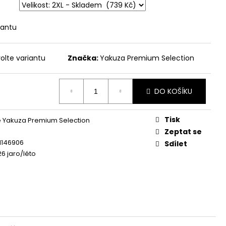
DRÉ
 Kč
iantu
olte variantu
Značka:
Yakuza Premium Selection
DO KOŠÍKU
Tisk
 Yakuza Premium Selection
Zeptat se
1146906
Sdílet
26 jaro/léto