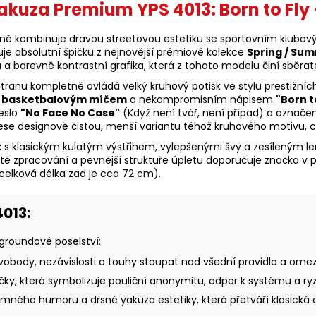
akuza Premium YPS 4013: Born to Fly
álně kombinuje dravou streetovou estetiku se sportovním klubov
je absolutní špičku z nejnovější prémiové kolekce
Spring / Sum
a barevně kontrastní grafika, která z tohoto modelu činí sběrate
tranu kompletně ovládá velký kruhový potisk ve stylu prestižníc
a s basketbalovým míčem
a nekompromisním nápisem
"Born t
heslo
"No Face No Case"
(Když není tvář, není případ) a označe
 nese designově čistou, menší variantu téhož kruhového motivu, 
t
s klasickým kulatým výstřihem, vylepšenými švy a zesíleným l
ě zpracování a pevnější struktuře úpletu doporučuje značka v p
a celková délka zad je cca 72 cm).
013:
rgroundové poselství:
vobody, nezávislosti a touhy stoupat nad všední pravidla a omez
y, která symbolizuje pouliční anonymitu, odpor k systému a ryzí 
ného humoru a drsné yakuza estetiky, která přetváří klasická a