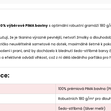
00% výběrové PIMA bavlny
s optimální robustní gramáží 180 g/
čují, že je tkanina výrazně pevnější, netvoří žmolky a dlouhodobě
 tričko neuvěřitelně sametové na dotek, maximálně šetrné k po
ošení i praní, aniž by docházelo k blednutí šedo-stříbrné barvy 
a efektivně odvádí vlhkost, což z ní dělá ideálního parťáka pro h
ce:
100% prémiová PIMA bavlna (
Robustních 180 g/m² pro dlouh
Šedo-stříbrná (Silver melír)