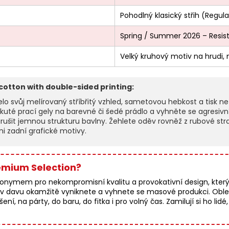
Pohodlný klasický střih (Regular
Spring / Summer 2026 – Resist
Velký kruhový motiv na hrudi,
 cotton with double-sided printing:
lo svůj melírovaný stříbřitý vzhled, sametovou hebkost a tisk nez
ekuté prací gely na barevné či šedé prádlo a vyhněte se agresivn
rušit jemnou strukturu bavlny. Žehlete oděv rovněž z rubové stra
ni zadní grafické motivy.
remium Selection?
mem pro nekompromisní kvalitu a provokativní design, který i
 davu okamžitě vyniknete a vyhnete se masové produkci. Oblečen
, na párty, do baru, do fitka i pro volný čas. Zamilují si ho lidé, k