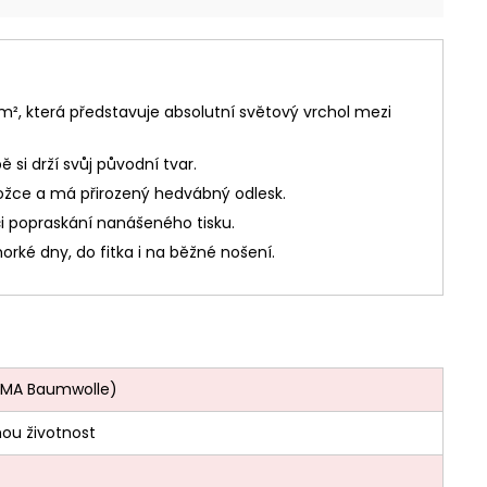
m², která představuje absolutní světový vrchol mezi
 si drží svůj původní tvar.
kožce a má přirozený hedvábný odlesk.
či popraskání nanášeného tisku.
orké dny, do fitka i na běžné nošení.
PIMA Baumwolle)
ou životnost