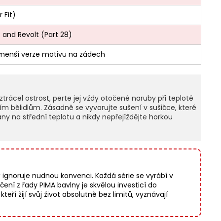
 Fit)
 and Revolt (Part 28)
 menší verze motivu na zádech
trácel ostrost, perte jej vždy otočené naruby při teplotě
ím bělidlům. Zásadně se vyvarujte sušení v sušičce, které
ny na střední teplotu a nikdy nepřejíždějte horkou
gnoruje nudnou konvenci. Každá série se vyrábí v
í z řady PIMA bavlny je skvělou investicí do
teří žijí svůj život absolutně bez limitů, vyznávají