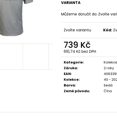
3530 NATUR - GLOSSY SKULL
GREY BLUE - MO
VARIANTA
499 Kč
1 499 Kč
Původně:
856 Kč
Původně:
1 749
Můžeme doručit do:
Zvolte var
Zvolte variantu
Kód:
Zv
739 Kč
610,74 Kč bez DPH
Měrná
cena:
Kategorie
:
Kolekce
Záruka
:
2 roky
EAN
:
406339
Kolekce
:
40 - 20
Barva
:
šedá
Země původu
:
Čína