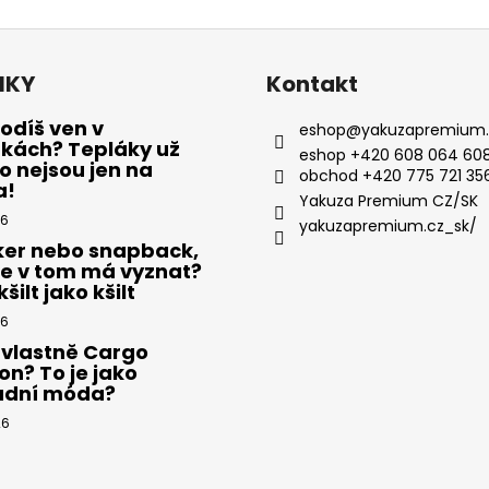
NKY
Kontakt
odíš ven v
eshop
@
yakuzapremium.
ákách? Tepláky už
eshop +420 608 064 608
 nejsou jen na
obchod +420 775 721 35
a!
Yakuza Premium CZ/SK
26
yakuzapremium.cz_sk/
ker nebo snapback,
se v tom má vyznat?
šilt jako kšilt
26
 vlastně Cargo
on? To je jako
adní móda?
26