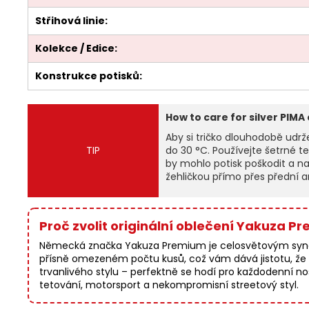
Střihová linie:
Kolekce / Edice:
Konstrukce potisků:
How to care for silver PIMA
Aby si tričko dlouhodobě udrže
TIP
do 30 °C. Používejte šetrné t
by mohlo potisk poškodit a na
žehličkou přímo přes přední a
Proč zvolit originální oblečení Yakuza P
Německá značka Yakuza Premium je celosvětovým synony
přísně omezeném počtu kusů, což vám dává jistotu, že v
trvanlivého stylu – perfektně se hodí pro každodenní nošení
tetování, motorsport a nekompromisní streetový styl.