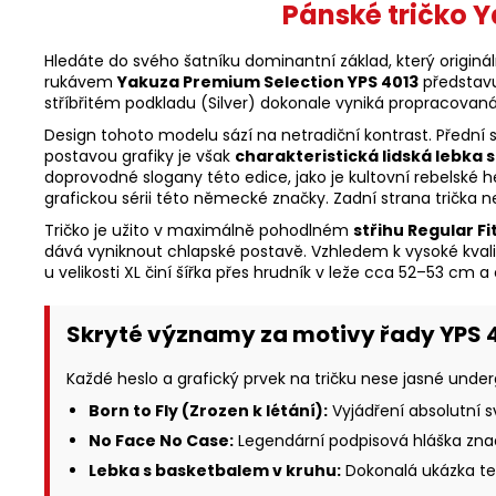
Pánské tričko Y
Hledáte do svého šatníku dominantní základ, který origin
rukávem
Yakuza Premium Selection YPS 4013
představu
stříbřitém podkladu (Silver) dokonale vyniká propracovaná 
Design tohoto modelu sází na netradiční kontrast. Přední s
postavou grafiky je však
charakteristická lidská lebk
doprovodné slogany této edice, jako je kultovní rebelské 
grafickou sérii této německé značky. Zadní strana trička
Tričko je užito v maximálně pohodlném
střihu Regular Fi
dává vyniknout chlapské postavě. Vzhledem k vysoké kvalit
u velikosti XL činí šířka přes hrudník v leže cca 52–53 cm 
Skryté významy za motivy řady YPS 4
Každé heslo a grafický prvek na tričku nese jasné unde
Born to Fly (Zrozen k létání):
Vyjádření absolutní s
No Face No Case:
Legendární podpisová hláška značk
Lebka s basketbalem v kruhu:
Dokonalá ukázka tem