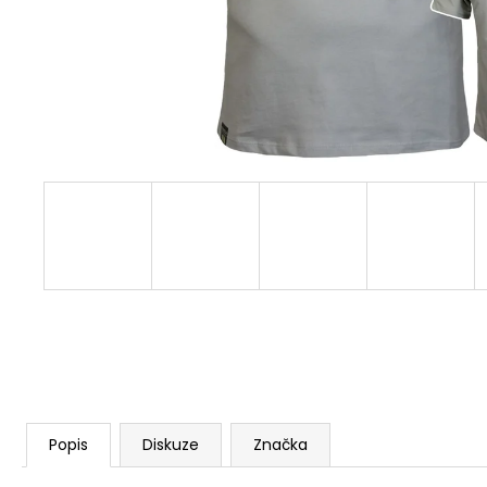
PREMIUM YPS 3916 – FLAMING CUTS
749 Kč
Původně:
848 Kč
Popis
Diskuze
Značka