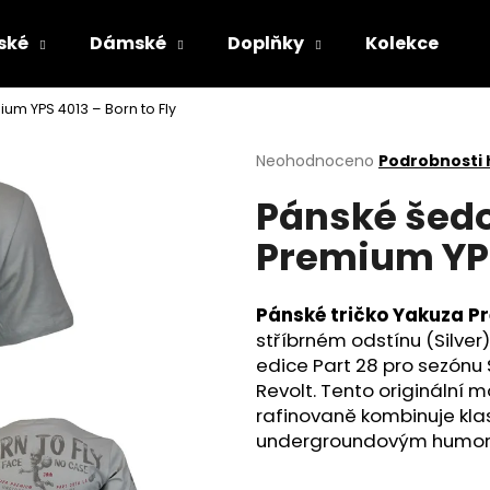
ské
Dámské
Doplňky
Kolekce
um YPS 4013 – Born to Fly
Co potřebujete najít?
Průměrné
Neohodnoceno
Podrobnosti
hodnocení
Pánské šedo
produktu
HLEDAT
je
Premium YPS
0,0
z
5
Doporučujeme
hvězdiček.
Pánské tričko Yakuza P
stříbrném odstínu (Silver
edice Part 28 pro sezónu
Revolt. Tento originální 
rafinovaně kombinuje kla
undergroundovým humo
DÁMSKÉ MINIŠATY YAKUZA PREMIUM
CARGO KRAŤASY