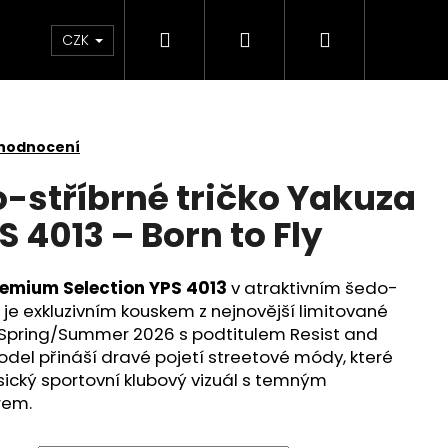
Hledat
Přihlášení
Nákupní
Kontakt
Velkoobchod
Obchodní podmínk
CZK
košík
 hodnocení
-stříbrné tričko Yakuza
 4013 – Born to Fly
remium Selection YPS 4013
v atraktivním šedo-
) je exkluzivním kouskem z nejnovější limitované
 Spring/Summer 2026 s podtitulem Resist and
model přináší dravé pojetí streetové módy, které
sický sportovní klubový vizuál s temným
rem.
 YAKUZA PREMIUM