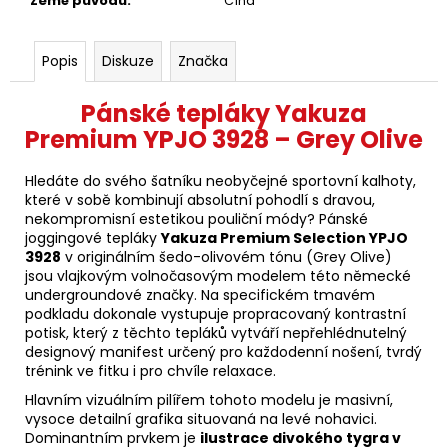
Země původu
:
Čína
Popis
Diskuze
Značka
Pánské tepláky Yakuza
Premium YPJO 3928 – Grey Olive
Hledáte do svého šatníku neobyčejné sportovní kalhoty,
které v sobě kombinují absolutní pohodlí s dravou,
nekompromisní estetikou pouliční módy? Pánské
joggingové tepláky
Yakuza Premium Selection YPJO
3928
v originálním šedo-olivovém tónu (Grey Olive)
jsou vlajkovým volnočasovým modelem této německé
undergroundové značky. Na specifickém tmavém
podkladu dokonale vystupuje propracovaný kontrastní
potisk, který z těchto tepláků vytváří nepřehlédnutelný
designový manifest určený pro každodenní nošení, tvrdý
trénink ve fitku i pro chvíle relaxace.
Hlavním vizuálním pilířem tohoto modelu je masivní,
vysoce detailní grafika situovaná na levé nohavici.
Dominantním prvkem je
ilustrace divokého tygra v