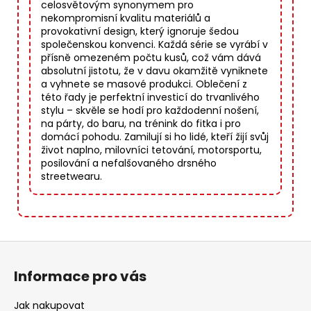
celosvětovým synonymem pro
nekompromisní kvalitu materiálů a
provokativní design, který ignoruje šedou
společenskou konvenci. Každá série se vyrábí v
přísně omezeném počtu kusů, což vám dává
absolutní jistotu, že v davu okamžitě vyniknete
a vyhnete se masové produkci. Oblečení z
této řady je perfektní investicí do trvanlivého
stylu – skvěle se hodí pro každodenní nošení,
na párty, do baru, na trénink do fitka i pro
domácí pohodu. Zamilují si ho lidé, kteří žijí svůj
život naplno, milovníci tetování, motorsportu,
posilování a nefalšovaného drsného
streetwearu.
Z
á
Informace pro vás
p
a
Jak nakupovat