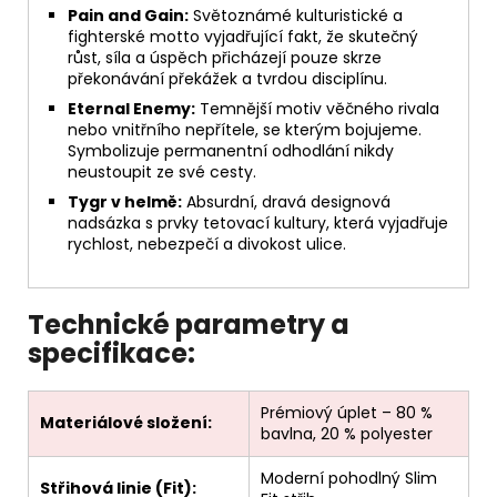
Pain and Gain:
Světoznámé kulturistické a
fighterské motto vyjadřující fakt, že skutečný
růst, síla a úspěch přicházejí pouze skrze
překonávání překážek a tvrdou disciplínu.
Eternal Enemy:
Temnější motiv věčného rivala
nebo vnitřního nepřítele, se kterým bojujeme.
Symbolizuje permanentní odhodlání nikdy
neustoupit ze své cesty.
Tygr v helmě:
Absurdní, dravá designová
nadsázka s prvky tetovací kultury, která vyjadřuje
rychlost, nebezpečí a divokost ulice.
Technické parametry a
specifikace:
Prémiový úplet – 80 %
Materiálové složení:
bavlna, 20 % polyester
Moderní pohodlný Slim
Střihová linie (Fit):