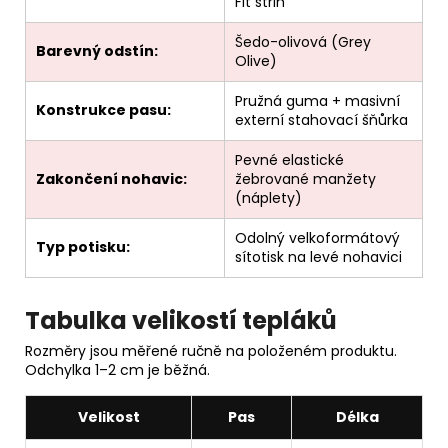
Fit střih
Šedo-olivová (Grey
Barevný odstín:
Olive)
Pružná guma + masivní
Konstrukce pasu:
externí stahovací šňůrka
Pevné elastické
Zakončení nohavic:
žebrované manžety
(náplety)
Odolný velkoformátový
Typ potisku:
sítotisk na levé nohavici
Tabulka velikostí tepláků
Rozměry jsou měřené ručně na položeném produktu.
Odchylka 1–2 cm je běžná.
Velikost
Pas
Délka