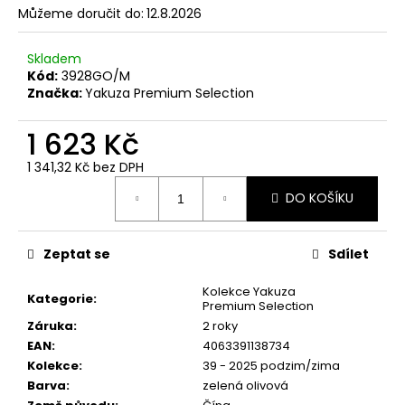
č
Můžeme doručit do:
12.8.2026
u
j
Skladem
e
Kód:
3928GO/M
m
Značka:
Yakuza Premium Selection
e
1 623 Kč
PÁNSKÁ
1 341,32 Kč bez DPH
VESTA
Měrná
YAKUZA
DO KOŠÍKU
PREMIUM
cena:
3966
BORN
TO
Zeptat se
Sdílet
BURN
–
Kolekce Yakuza
ŽLUTÁ
Kategorie
:
Premium Selection
2
Záruka
:
2 roky
449
EAN
:
4063391138734
Kč
Kolekce
:
39 - 2025 podzim/zima
Barva
:
zelená olivová