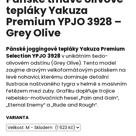
je
a
tepláky Yakuza
0,0
z
j
Premium YPJO 3928 –
5
í
hvězdiček.
Grey Olive
t
?
Pánské joggingové tepláky Yakuza Premium
Selection YPJO 3928
v unikátním šedo-
olivovém odstínu (Grey Olive). Tento model
zaujme dravým velkoformátovým potiskem na
HLEDAT
levé nohavici, kterému dominuje detailní
ilustrace naštvaného tygra v helmě s masivním
řetězem mezi zuby. Grafiku doplňuje trojice
D
rebelsko-motivačních hesel „Pain and Gain“,
o
„Eternal Enemy“ a „Rude and Rough“.
p
o
VARIANTA
r
u