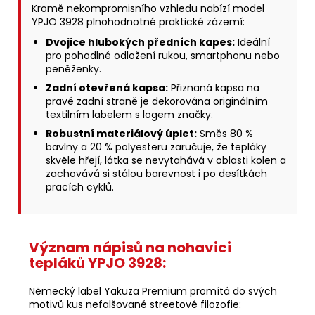
Kromě nekompromisního vzhledu nabízí model
YPJO 3928 plnohodnotné praktické zázemí:
Dvojice hlubokých předních kapes:
Ideální
pro pohodlné odložení rukou, smartphonu nebo
peněženky.
Zadní otevřená kapsa:
Přiznaná kapsa na
pravé zadní straně je dekorována originálním
textilním labelem s logem značky.
Robustní materiálový úplet:
Směs 80 %
bavlny a 20 % polyesteru zaručuje, že tepláky
skvěle hřejí, látka se nevytahává v oblasti kolen a
zachovává si stálou barevnost i po desítkách
pracích cyklů.
Význam nápisů na nohavici
tepláků YPJO 3928:
Německý label Yakuza Premium promítá do svých
motivů kus nefalšované streetové filozofie: