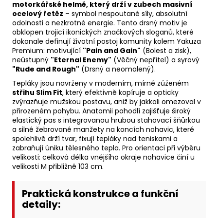
motorkářské helmě, který drží v zubech masivní
ocelový řetěz
– symbol nespoutané síly, absolutní
odolnosti a nezkrotné energie. Tento drsný motiv je
obklopen trojicí ikonických značkových sloganů, které
dokonale definují životní postoj komunity kolem Yakuza
Premium: motivující
"Pain and Gain"
(Bolest a zisk),
neústupný
"Eternal Enemy"
(Věčný nepřítel) a syrový
"Rude and Rough"
(Drsný a neomalený).
Tepláky jsou navrženy v moderním, mírně zúženém
střihu Slim Fit
, který efektivně kopíruje a opticky
zvýrazňuje mužskou postavu, aniž by jakkoli omezoval v
přirozeném pohybu. Anatomii pohodlí zajišťuje široký
elastický pas s integrovanou hrubou stahovací šňůrkou
a silné žebrované manžety na koncích nohavic, které
spolehlivě drží tvar, fixují tepláky nad teniskami a
zabraňují úniku tělesného tepla. Pro orientaci při výběru
velikosti: celková délka vnějšího okraje nohavice činí u
velikosti M přibližně 103 cm.
Praktická konstrukce a funkční
detaily: