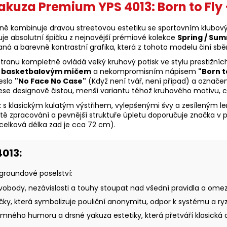
Yakuza Premium YPS 4013: Born to Fl
nálně kombinuje dravou streetovou estetiku se sportovním klub
je absolutní špičku z nejnovější prémiové kolekce
Spring / Sum
 a barevně kontrastní grafika, která z tohoto modelu činí sběra
tranu kompletně ovládá velký kruhový potisk ve stylu prestižníc
a s basketbalovým míčem
a nekompromisním nápisem
"Born t
heslo
"No Face No Case"
(Když není tvář, není případ) a označe
 nese designově čistou, menší variantu téhož kruhového motivu, 
t
s klasickým kulatým výstřihem, vylepšenými švy a zesíleným l
ě zpracování a pevnější struktuře úpletu doporučuje značka v p
a celková délka zad je cca 72 cm).
013:
rgroundové poselství:
vobody, nezávislosti a touhy stoupat nad všední pravidla a omez
y, která symbolizuje pouliční anonymitu, odpor k systému a ryzí 
ného humoru a drsné yakuza estetiky, která přetváří klasická a