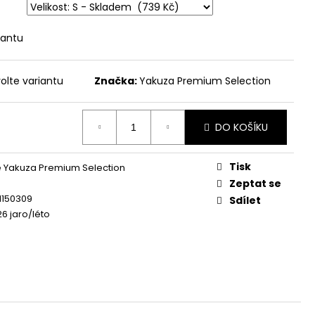
 - BROKEN LEGEND
iantu
olte variantu
Značka:
Yakuza Premium Selection
DO KOŠÍKU
Tisk
 Yakuza Premium Selection
Zeptat se
1150309
Sdílet
26 jaro/léto