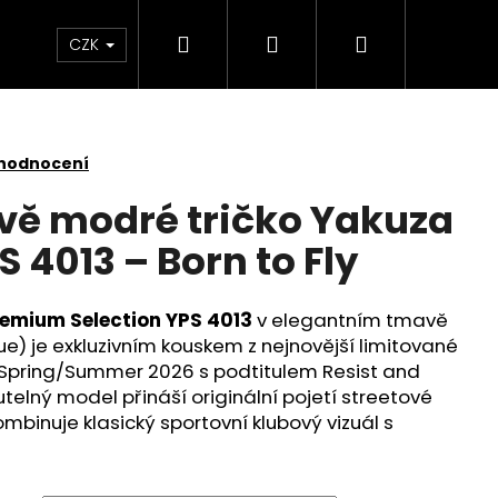
Hledat
Přihlášení
Nákupní
Kontakt
Velkoobchod
Obchodní podmínk
CZK
košík
 hodnocení
ě modré tričko Yakuza
 4013 – Born to Fly
remium Selection YPS 4013
v elegantním tmavě
e) je exkluzivním kouskem z nejnovější limitované
 Spring/Summer 2026 s podtitulem Resist and
telný model přináší originální pojetí streetové
mbinuje klasický sportovní klubový vizuál s
É TRIČKO YAKUZA