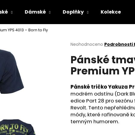
ské
Dámské
Doplňky
Kolekce
m YPS 4013 – Born to Fly
Co potřebujete najít?
Průměrné
Neohodnoceno
Podrobnosti
hodnocení
Pánské tmav
produktu
HLEDAT
je
Premium YPS
0,0
z
5
Doporučujeme
hvězdiček.
Pánské tričko Yakuza P
modrém odstínu (Dark Blu
edice Part 28 pro sezónu
Revolt. Tento nepřehlédnu
módy, které rafinovaně ko
temným humorem.
MASKÁČOVÁ TRUCKER KŠILTOVKA
PÁNSKÉ OLIVOV