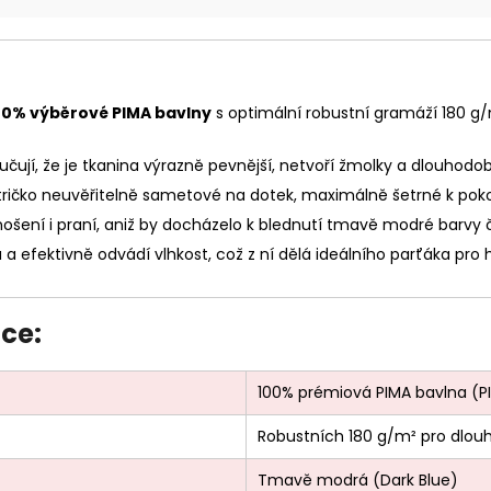
00% výběrové PIMA bavlny
s optimální robustní gramáží 180 g/
čují, že je tkanina výrazně pevnější, netvoří žmolky a dlouhodobě
 tričko neuvěřitelně sametové na dotek, maximálně šetrné k po
nošení i praní, aniž by docházelo k blednutí tmavě modré barvy 
a efektivně odvádí vlhkost, což z ní dělá ideálního parťáka pro h
ce:
100% prémiová PIMA bavlna (
Robustních 180 g/m² pro dlouh
Tmavě modrá (Dark Blue)