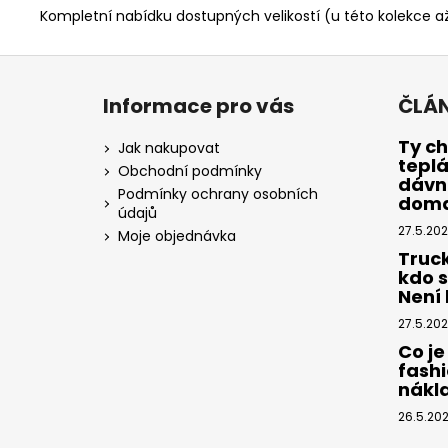
Kompletní nabídku dostupných velikostí (u této kolekce 
Z
á
Informace pro vás
ČLÁ
p
a
Ty ch
Jak nakupovat
tepl
t
Obchodní podmínky
dávno
í
Podmínky ochrany osobních
dom
údajů
27.5.20
Moje objednávka
Truc
kdo 
Není k
27.5.20
Co je
fashi
nákl
26.5.20