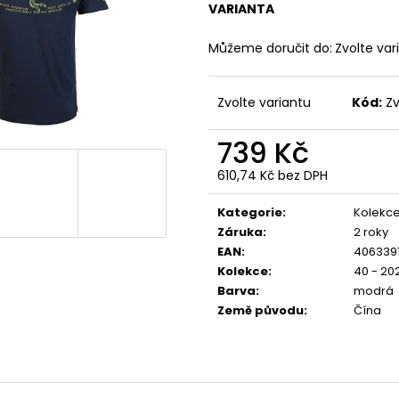
YAKUZA PREMIUM 4071C, WOODLAND
PREMIUM BL-204
VARIANTA
CAMO
848 Kč
749 Kč
Můžeme doručit do:
Zvolte var
Zvolte variantu
Kód:
Zv
739 Kč
610,74 Kč bez DPH
Měrná
cena:
Kategorie
:
Kolekce
Záruka
:
2 roky
EAN
:
406339
Kolekce
:
40 - 20
Barva
:
modrá
Země původu
:
Čína