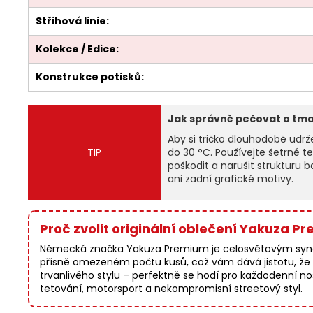
Střihová linie:
Kolekce / Edice:
Konstrukce potisků:
Jak správně pečovat o tm
Aby si tričko dlouhodobě udrž
TIP
do 30 °C. Používejte šetrné t
poškodit a narušit strukturu 
ani zadní grafické motivy.
Proč zvolit originální oblečení Yakuza P
Německá značka Yakuza Premium je celosvětovým synony
přísně omezeném počtu kusů, což vám dává jistotu, že v
trvanlivého stylu – perfektně se hodí pro každodenní nošení
tetování, motorsport a nekompromisní streetový styl.