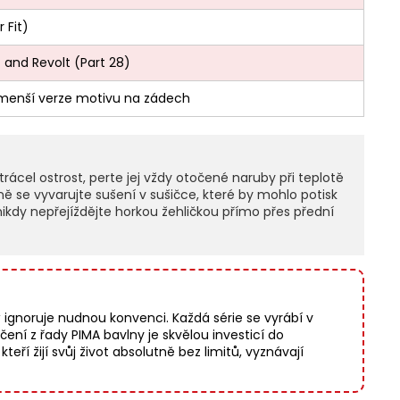
 Fit)
 and Revolt (Part 28)
 menší verze motivu na zádech
ácel ostrost, perte jej vždy otočené naruby při teplotě
ě se vyvarujte sušení v sušičce, které by mohlo potisk
nikdy nepřejíždějte horkou žehličkou přímo přes přední
gnoruje nudnou konvenci. Každá série se vyrábí v
í z řady PIMA bavlny je skvělou investicí do
teří žijí svůj život absolutně bez limitů, vyznávají