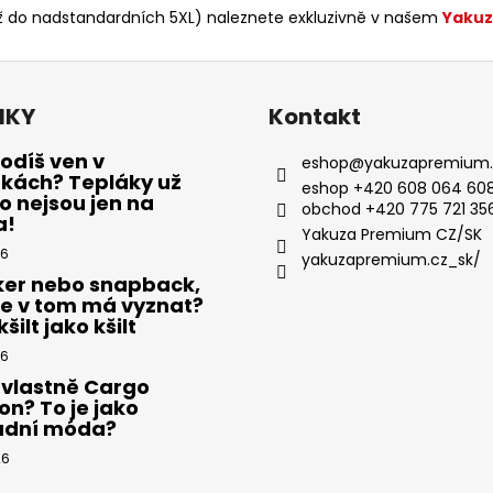
až do nadstandardních 5XL) naleznete exkluzivně v našem
Yakuz
NKY
Kontakt
odíš ven v
eshop
@
yakuzapremium.
ákách? Tepláky už
eshop +420 608 064 608
 nejsou jen na
obchod +420 775 721 35
a!
Yakuza Premium CZ/SK
26
yakuzapremium.cz_sk/
ker nebo snapback,
se v tom má vyznat?
šilt jako kšilt
26
 vlastně Cargo
on? To je jako
adní móda?
26