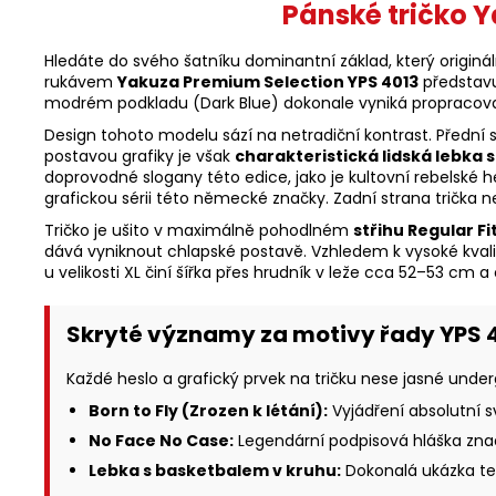
Pánské tričko 
Hledáte do svého šatníku dominantní základ, který origi
rukávem
Yakuza Premium Selection YPS 4013
představu
modrém podkladu (Dark Blue) dokonale vyniká propracovaná
Design tohoto modelu sází na netradiční kontrast. Přední s
postavou grafiky je však
charakteristická lidská lebk
doprovodné slogany této edice, jako je kultovní rebelské 
grafickou sérii této německé značky. Zadní strana trička
Tričko je ušito v maximálně pohodlném
střihu Regular Fi
dává vyniknout chlapské postavě. Vzhledem k vysoké kvalit
u velikosti XL činí šířka přes hrudník v leže cca 52–53 cm 
Skryté významy za motivy řady YPS 4
Každé heslo a grafický prvek na tričku nese jasné unde
Born to Fly (Zrozen k létání):
Vyjádření absolutní s
No Face No Case:
Legendární podpisová hláška značk
Lebka s basketbalem v kruhu:
Dokonalá ukázka tem