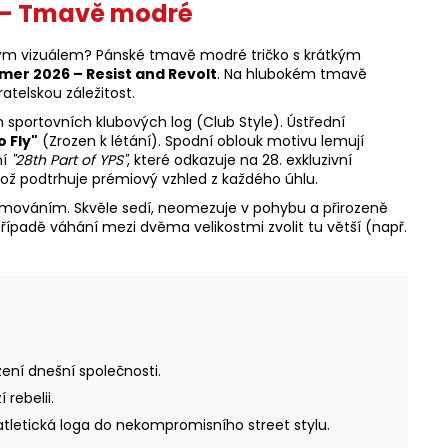
y – Tmavě modré
ovým vizuálem? Pánské tmavě modré tričko s krátkým
mer 2026 – Resist and Revolt
. Na hlubokém tmavě
telskou záležitost.
h sportovních klubových log (Club Style). Ústřední
o Fly"
(Zrozen k létání). Spodní oblouk motivu lemují
ní
"28th Part of YPS"
, které odkazuje na 28. exkluzivní
což podtrhuje prémiový vzhled z každého úhlu.
emováním. Skvěle sedí, neomezuje v pohybu a přirozeně
řípadě váhání mezi dvěma velikostmi zvolit tu větší (např.
ení dnešní společnosti.
rebelii.
tletická loga do nekompromisního street stylu.