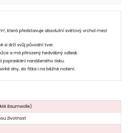
m², která představuje absolutní světový vrchol mezi
 si drží svůj původní tvar.
kožce a má přirozený hedvábný odlesk.
či popraskání nanášeného tisku.
orké dny, do fitka i na běžné nošení.
PIMA Baumwolle)
ou životnost