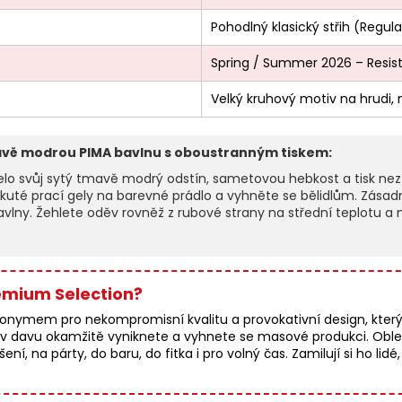
Pohodlný klasický střih (Regular
Spring / Summer 2026 – Resist
Velký kruhový motiv na hrudi,
avě modrou PIMA bavlnu s oboustranným tiskem:
elo svůj sytý tmavě modrý odstín, sametovou hebkost a tisk neztr
ekuté prací gely na barevné prádlo a vyhněte se bělidlům. Zásadn
bavlny. Žehlete oděv rovněž z rubové strany na střední teplotu a 
remium Selection?
mem pro nekompromisní kvalitu a provokativní design, který i
 davu okamžitě vyniknete a vyhnete se masové produkci. Oblečen
, na párty, do baru, do fitka i pro volný čas. Zamilují si ho lidé, k