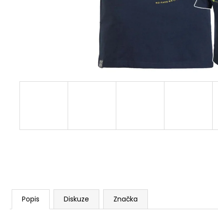
BORN TO BURN – OLIVOVÁ
2 449 Kč
Popis
Diskuze
Značka