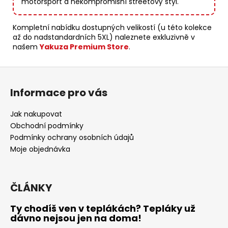
motorsport a nekompromisní streetový styl.
Kompletní nabídku dostupných velikostí (u této kolekce
až do nadstandardních 5XL) naleznete exkluzivně v
našem
Yakuza Premium Store
.
Z
á
Informace pro vás
p
a
Jak nakupovat
t
Obchodní podmínky
í
Podmínky ochrany osobních údajů
Moje objednávka
ČLÁNKY
Ty chodíš ven v teplákách? Tepláky už
dávno nejsou jen na doma!