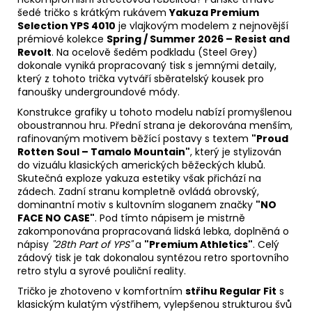
šedé tričko s krátkým rukávem
Yakuza Premium
Selection YPS 4010
je vlajkovým modelem z nejnovější
prémiové kolekce
Spring / Summer 2026 – Resist and
Revolt
. Na ocelově šedém podkladu (Steel Grey)
dokonale vyniká propracovaný tisk s jemnými detaily,
který z tohoto trička vytváří sběratelský kousek pro
fanoušky undergroundové módy.
Konstrukce grafiky u tohoto modelu nabízí promyšlenou
oboustrannou hru. Přední strana je dekorována menším,
rafinovaným motivem běžící postavy s textem
"Proud
Rotten Soul – Tamalo Mountain"
, který je stylizován
do vizuálu klasických amerických běžeckých klubů.
Skutečná exploze yakuza estetiky však přichází na
zádech. Zadní stranu kompletně ovládá obrovský,
dominantní motiv s kultovním sloganem značky
"NO
FACE NO CASE"
. Pod tímto nápisem je mistrně
zakomponována propracovaná lidská lebka, doplněná o
nápisy
"28th Part of YPS"
a
"Premium Athletics"
. Celý
zádový tisk je tak dokonalou syntézou retro sportovního
retro stylu a syrové pouliční reality.
Tričko je zhotoveno v komfortním
střihu Regular Fit
s
klasickým kulatým výstřihem, vylepšenou strukturou švů