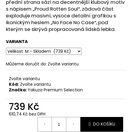
č
přední strana sází na decentnější klubový motiv
u
s nápisem „Proud Rotten Soul“, zádová část
j
exploduje masivní, vysoce detailní grafikou s
e
ikonickým heslem „No Face No Case“, pod
m
kterým se skrývá propracovaná lidská lebka.
e
VARIANTA
PÁNSKÉ
OLIVOVÉ
TRIČKO
Můžeme doručit do:
Zvolte variantu
YAKUZA
PREMIUM
BL-
Zvolte variantu
204
Kód:
Zvolte variantu
-
Značka:
Yakuza Premium Selection
BROKEN
LEGEND
739 Kč
848
Kč
610,74 Kč bez DPH
Měrná
DO KOŠÍKU
cena: