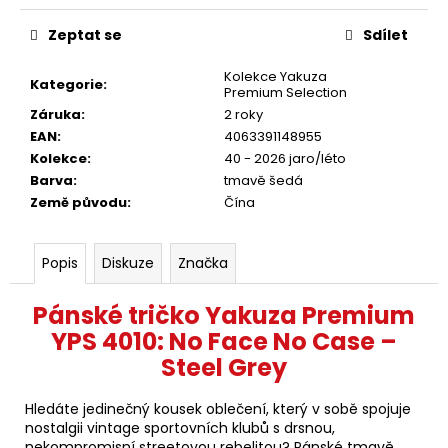
Zeptat se
Sdílet
Kolekce Yakuza
Kategorie
:
Premium Selection
Záruka
:
2 roky
EAN
:
4063391148955
Kolekce
:
40 - 2026 jaro/léto
Barva
:
tmavě šedá
Země původu
:
Čína
Popis
Diskuze
Značka
Pánské tričko Yakuza Premium
YPS 4010: No Face No Case –
Steel Grey
Hledáte jedinečný kousek oblečení, který v sobě spojuje
nostalgii vintage sportovních klubů s drsnou,
nekompromisní streetovou rebelitou? Pánské tmavě