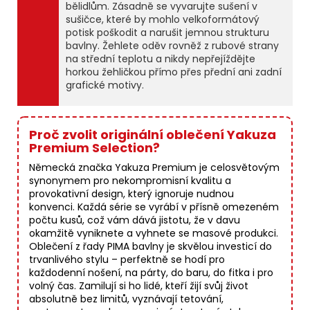
bělidlům. Zásadně se vyvarujte sušení v
sušičce, které by mohlo velkoformátový
potisk poškodit a narušit jemnou strukturu
bavlny. Žehlete oděv rovněž z rubové strany
na střední teplotu a nikdy nepřejíždějte
horkou žehličkou přímo přes přední ani zadní
grafické motivy.
Proč zvolit originální oblečení Yakuza
Premium Selection?
Německá značka Yakuza Premium je celosvětovým
synonymem pro nekompromisní kvalitu a
provokativní design, který ignoruje nudnou
konvenci. Každá série se vyrábí v přísně omezeném
počtu kusů, což vám dává jistotu, že v davu
okamžitě vyniknete a vyhnete se masové produkci.
Oblečení z řady PIMA bavlny je skvělou investicí do
trvanlivého stylu – perfektně se hodí pro
každodenní nošení, na párty, do baru, do fitka i pro
volný čas. Zamilují si ho lidé, kteří žijí svůj život
absolutně bez limitů, vyznávají tetování,