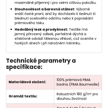
maximálně příjemný i pro velmi citlivou pokožku.
Dlouhověkost a barevná stálost:
Výborně
snáší časté praní, aniž by docházelo k šednutí či
blednutí ocelového odstínu nebo k popraskání
prémiového tisku.
Hedvábný lesk a prodyšnost:
Textilie má
jemný přirozený odlesk, perfektně dýchá a
efektivně odvádí tělesnou vlhkost, což oceníte v
horkých dnech i při náročném tréninku.
Technické parametry a
specifikace:
100% prémiová PIMA
Materiálové složení:
bavlna (PIMA Baumwolle)
Robustních 180 g/m² pro
Gramáž textilu:
dlouhou životnost