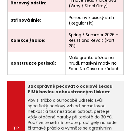
Tmavě šedá / Ocelová
Barevný odstín:
(Grey / Steel Grey)
Pohodlný klasický střih
Střihová linie:
(Regular Fit)
Spring / Summer 2026 –
Kolekce / Edice:
Resist and Revolt (Part
28)
Malá grafika běžce na
Konstrukce potisků:
hrudi, masivní motiv No
Face No Case na zádech
Jak správně pečovat o ocelově šedou
PIMA bavlnu s oboustranným tiskem:
Aby si tričko dlouhodobě udrželo svůj
specifický ocelový vzhled, sametovou
hebkost a tisk neztrácel ostrost, perte jej
vždy otočené naruby při teplotě do 30 °C.
Používejte šetrné tekuté prací gely na šedé
TIP
či tmavé prádlo a vyhněte se agresivním