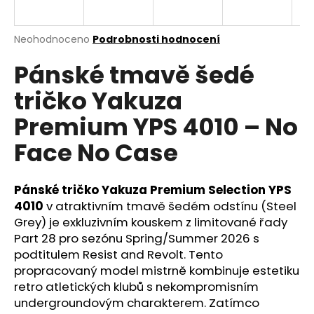
a
j
Průměrné
Neohodnoceno
Podrobnosti hodnocení
í
hodnocení
Pánské tmavě šedé
produktu
t
je
?
tričko Yakuza
0,0
z
Premium YPS 4010 – No
5
hvězdiček.
Face No Case
HLEDAT
Pánské tričko Yakuza Premium Selection YPS
4010
v atraktivním tmavě šedém odstínu (Steel
Grey) je exkluzivním kouskem z limitované řady
D
o
Part 28 pro sezónu Spring/Summer 2026 s
p
podtitulem Resist and Revolt. Tento
o
propracovaný model mistrně kombinuje estetiku
r
retro atletických klubů s nekompromisním
u
undergroundovým charakterem. Zatímco