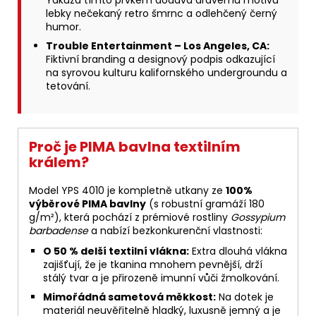
Yakuza tímto prvkem dodává dravému motivu
lebky nečekaný retro šmrnc a odlehčený černý
humor.
Trouble Entertainment – Los Angeles, CA:
Fiktivní branding a designový podpis odkazující
na syrovou kulturu kalifornského undergroundu a
tetování.
Proč je PIMA bavlna textilním
králem?
Model YPS 4010 je kompletně utkany ze
100%
výběrové PIMA bavlny
(s robustní gramáží 180
g/m²), která pochází z prémiové rostliny
Gossypium
barbadense
a nabízí bezkonkurenční vlastnosti:
O 50 % delší textilní vlákna:
Extra dlouhá vlákna
zajišťují, že je tkanina mnohem pevnější, drží
stálý tvar a je přirozeně imunní vůči žmolkování.
Mimořádná sametová měkkost:
Na dotek je
materiál neuvěřitelně hladký, luxusně jemný a je