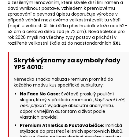
a zesíleným lemováním, které skvěle drží linii ramen a
dává vyniknout postavě. Vzhledem k prémiovému
zpracování a pevnosti úpletu doporučuje výrobce v
případě váhání mezi dvěma velikostmi zvolit tu větší
(např. u velikosti XL činí šířka přes hrudník v leže cca 52–
53 cm a celková délka zad je 72 cm). Nová kolekce pro
rok 2026 myslí na všechny typy postav a přichází v
rozšířené velikostní škále až do nadstandardních
5XL
.
Skryté významy za symboly řady
YPS 4010:
Německá značka Yakuza Premium promítá do
každého motivu kus specifické subkultury:
No Face No Case:
Světově proslulý pouliční
slogan, který v překladu znamená
„Když není tvář,
není případ“
. Vyjadřuje absolutní anonymitu,
odpor k vnějším autoritám a život podle
vlastních pravidel.
Premium Athletics & Postava běžce:
Ironická
stylizace do prostředí elitních sportovních klubů.