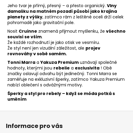
Jeho tvar je přímý, přesný – a přesto organický.
Vlny
damašku na matném pozadí působí jako krajina
planety z výšky
, zatímco rám z leštěné oceli drží celek
pohromadě jako gravitační pole.
Nosit
Cruinne
znamená přijmout myšlenku, že
všechno
souvisí se vším
.
Že každé rozhodnutí je jako otisk ve vesmíru.
Že styl není jen vizuální záležitost, ale
projev
rovnováhy v sobě samém.
Tonni Marra
a
Yakuza Premium
uznávají společné
hodnoty, kterými jsou
rebelie
a
exclusivita
! Obě
značky oslavují odvahu být jedinečný. Tonni Marra se
zaměřuje na exkluzivní šperky, zatímco Yakuza Premium
nabízí oblečení s odvážnými motivy.
Šperky a styl pro rebely – když se móda potká s
uměním
Z
á
Informace pro vás
p