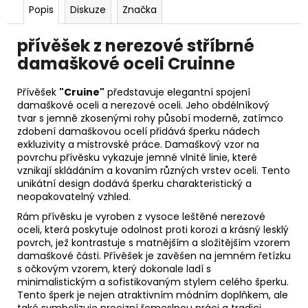
Popis
Diskuze
Značka
přívěšek z nerezové stříbrné
damaškové oceli Cruinne
Přívěšek
"Cruine"
představuje elegantní spojení
damaškové oceli a nerezové oceli. Jeho obdélníkový
tvar s jemně zkosenými rohy působí moderně, zatímco
zdobení damaškovou ocelí přidává šperku nádech
exkluzivity a mistrovské práce. Damaškový vzor na
povrchu přívěsku vykazuje jemné vlnité linie, které
vznikají skládáním a kovaním různých vrstev oceli. Tento
unikátní design dodává šperku charakteristický a
neopakovatelný vzhled.
Rám přívěsku je vyroben z vysoce leštěné nerezové
oceli, která poskytuje odolnost proti korozi a krásný lesklý
povrch, jež kontrastuje s matnějším a složitějším vzorem
damaškové části. Přívěšek je zavěšen na jemném řetízku
s očkovým vzorem, který dokonale ladí s
minimalistickým a sofistikovaným stylem celého šperku.
Tento šperk je nejen atraktivním módním doplňkem, ale