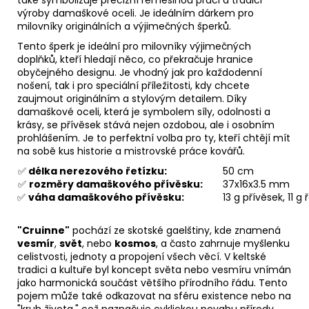
také symbolizuje precizní řemeslnou práci a tradici
výroby damaškové oceli. Je ideálním dárkem pro
milovníky originálních a výjimečných šperků.
Tento šperk je ideální pro milovníky výjimečných
doplňků, kteří hledají něco, co překračuje hranice
obyčejného designu. Je vhodný jak pro každodenní
nošení, tak i pro speciální příležitosti, kdy chcete
zaujmout originálním a stylovým detailem. Díky
damaškové oceli, která je symbolem síly, odolnosti a
krásy, se přívěsek stává nejen ozdobou, ale i osobním
prohlášením. Je to perfektní volba pro ty, kteří chtějí mít
na sobě kus historie a mistrovské práce kovářů.
✅
délka nerezového řetízku:
50 cm
✅
rozměry damaškového přívěsku:
37x16x3.5 mm
✅
váha damaškového přívěsku:
13 g přívěsek, 11 g 
"Cruinne"
pochází ze skotské gaelštiny, kde znamená
vesmír
,
svět
, nebo
kosmos
, a často zahrnuje myšlenku
celistvosti, jednoty a propojení všech věcí. V keltské
tradici a kultuře byl koncept světa nebo vesmíru vnímán
jako harmonická součást většího přírodního řádu. Tento
pojem může také odkazovat na sféru existence nebo na