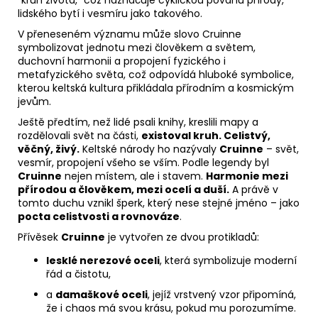
"kruh života," což naznačuje cyklickou povahu přírody,
lidského bytí i vesmíru jako takového.
V přeneseném významu může slovo Cruinne
symbolizovat jednotu mezi člověkem a světem,
duchovní harmonii a propojení fyzického i
metafyzického světa, což odpovídá hluboké symbolice,
kterou keltská kultura přikládala přírodním a kosmickým
jevům.
Ještě předtím, než lidé psali knihy, kreslili mapy a
rozdělovali svět na části,
existoval kruh. Celistvý,
věčný, živý.
Keltské národy ho nazývaly
Cruinne
– svět,
vesmír, propojení všeho se vším. Podle legendy byl
Cruinne
nejen místem, ale i stavem.
Harmonie mezi
přírodou a člověkem, mezi ocelí a duší.
A právě v
tomto duchu vznikl šperk, který nese stejné jméno – jako
pocta celistvosti a rovnováze
.
Přívěsek
Cruinne
je vytvořen ze dvou protikladů:
lesklé nerezové oceli
, která symbolizuje moderní
řád a čistotu,
a
damaškové oceli
, jejíž vrstvený vzor připomíná,
že i chaos má svou krásu, pokud mu porozumíme.