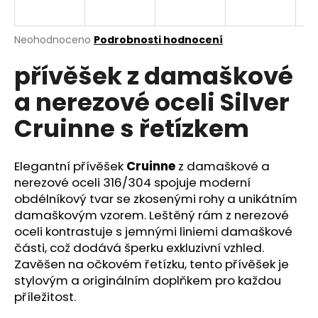
a
j
Průměrné
Neohodnoceno
Podrobnosti hodnocení
í
hodnocení
přívěšek z damaškové
produktu
t
je
?
a nerezové oceli Silver
0,0
z
Cruinne s řetízkem
5
hvězdiček.
Elegantní přívěšek
Cruinne
z damaškové a
HLEDAT
nerezové oceli 316/304 spojuje moderní
obdélníkový tvar se zkosenými rohy a unikátním
damaškovým vzorem. Leštěný rám z nerezové
D
oceli kontrastuje s jemnými liniemi damaškové
o
části, což dodává šperku exkluzivní vzhled.
p
Zavěšen na očkovém řetízku, tento přívěšek je
o
stylovým a originálním doplňkem pro každou
r
příležitost.
u