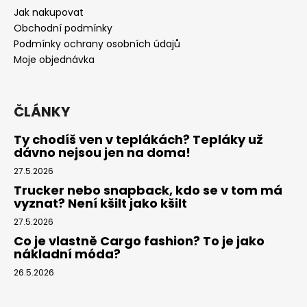
a
Jak nakupovat
t
Obchodní podmínky
í
Podmínky ochrany osobních údajů
Moje objednávka
ČLÁNKY
Ty chodíš ven v teplákách? Tepláky už
dávno nejsou jen na doma!
27.5.2026
Trucker nebo snapback, kdo se v tom má
vyznat? Není kšilt jako kšilt
27.5.2026
Co je vlastně Cargo fashion? To je jako
nákladní móda?
26.5.2026