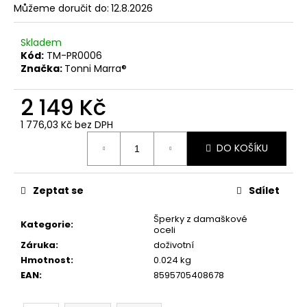
č
Můžeme doručit do:
12.8.2026
u
j
Skladem
e
Kód:
TM-PR0006
m
Značka:
Tonni Marra®
e
2 149 Kč
ČERNÉ
1 776,03 Kč bez DPH
PÁNSKÉ
Měrná
TEPLÁKY
DO KOŠÍKU
cena:
YAKUZA
PREMIUM
YPJO
4029
Zeptat se
Sdílet
1
591
Šperky z damaškové
Kategorie
:
Kč
oceli
Záruka
:
doživotní
Hmotnost
:
0.024 kg
EAN
:
8595705408678