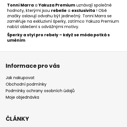
Tonni Marra
a
Yakuza Premium
uznávají společné
hodnoty, kterými jsou
rebelie
a
exclusivita
! Obě
značky oslavují odvahu být jedinečný. Tonni Marra se
zaměřuje na exkluzivní šperky, zatímco Yakuza Premium
nabízí oblečení s odvážnými motivy.
Šperky a styl pro rebely – když se móda potká s
uměním
Z
á
Informace pro vás
p
a
Jak nakupovat
t
Obchodní podmínky
í
Podmínky ochrany osobních údajů
Moje objednávka
ČLÁNKY