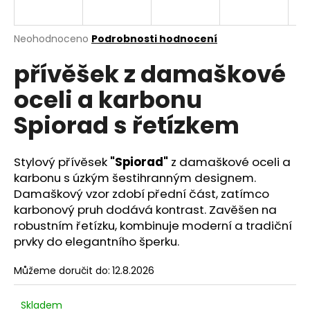
a
j
Průměrné
Neohodnoceno
Podrobnosti hodnocení
í
hodnocení
přívěšek z damaškové
produktu
t
je
?
oceli a karbonu
0,0
z
Spiorad s řetízkem
5
hvězdiček.
Stylový přívěsek
"Spiorad"
z damaškové oceli a
HLEDAT
karbonu s úzkým šestihranným designem.
Damaškový vzor zdobí přední část, zatímco
karbonový pruh dodává kontrast. Zavěšen na
D
robustním řetízku, kombinuje moderní a tradiční
o
prvky do elegantního šperku.
p
o
Můžeme doručit do:
12.8.2026
r
u
Skladem