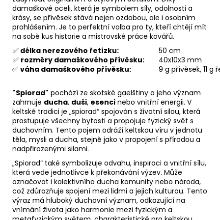
damaškové oceli, která je symbolem síly, odolnosti a
krásy, se přívěsek stává nejen ozdobou, ale i osobním
prohlášením. Je to perfektní volba pro ty, kteří chtějí mít
na sobě kus historie a mistrovské práce kovářů.
✅
délka nerezového řetízku:
50 cm
✅
rozměry damaškového přívěsku:
40x10x3 mm
✅
váha damaškového přívěsku:
9 g přívěsek, 11 g 
"Spiorad"
pochází ze skotské gaelštiny a jeho význam
zahrnuje
ducha
,
duši
,
esenci
nebo vnitřní energii. V
keltské tradici je „spiorad“ spojován s životní silou, která
prostupuje všechny bytosti a propojuje fyzický svět s
duchovním. Tento pojem odráží keltskou víru v jednotu
těla, mysli a ducha, stejně jako v propojení s přírodou a
nadpřirozenými silami.
„Spiorad“ také symbolizuje odvahu, inspiraci a vnitřní sílu,
která vede jednotlivce k překonávání výzev. Může
označovat i kolektivního ducha komunity nebo národa,
což zdůrazňuje spojení mezi lidmi a jejich kulturou. Tento
výraz má hluboký duchovní význam, odkazující na
vnímání života jako harmonie mezi fyzickým a
metafyzickým světem, charakteristické pro keltskou