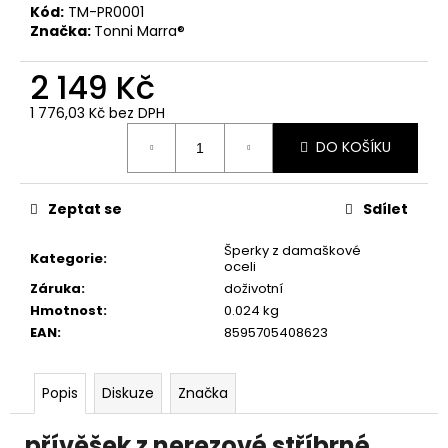
č
Kód:
TM-PR0001
u
Značka:
Tonni Marra®
j
e
2 149 Kč
m
e
1 776,03 Kč bez DPH
Měrná
DO KOŠÍKU
cena:
PÁNSKÁ
VESTA
YAKUZA
Zeptat se
Sdílet
PREMIUM
3966
Šperky z damaškové
BORN
Kategorie
:
oceli
TO
Záruka
:
doživotní
BURN
–
Hmotnost
:
0.024 kg
OLIVOVÁ
EAN
:
8595705408623
2
449
Kč
Popis
Diskuze
Značka
přívěšek z nerezové stříbrné