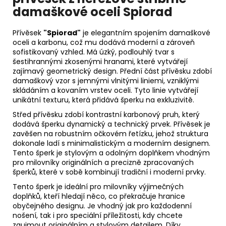
damaškové oceli Spiorad
Přívěsek
"Spiorad"
je elegantním spojením damaškové
oceli a karbonu, což mu dodává moderní a zároveň
sofistikovaný vzhled. Má úzký, podlouhlý tvar s
šestihrannými zkosenými hranami, které vytvářejí
zajímavý geometrický design. Přední část přívěsku zdobí
damaškový vzor s jemnými vlnitými liniemi, vzniklými
skládáním a kovaním vrstev oceli. Tyto linie vytvářejí
unikátní texturu, která přidává šperku na exkluzivitě.
Střed přívěsku zdobí kontrastní karbonový pruh, který
dodává šperku dynamický a technický prvek. Přívěsek je
zavěšen na robustním očkovém řetízku, jehož struktura
dokonale ladí s minimalistickým a moderním designem.
Tento šperk je stylovým a odolným doplňkem vhodným
pro milovníky originálních a precizně zpracovaných
šperků, které v sobě kombinují tradiční i moderní prvky.
Tento šperk je ideální pro milovníky výjimečných
doplňků, kteří hledají něco, co překračuje hranice
obyčejného designu. Je vhodný jak pro každodenní
nošení, tak i pro speciální příležitosti, kdy chcete
zaujmout originálním a stylovým detailem. Díky