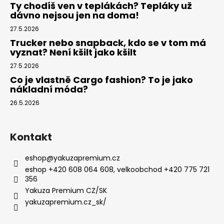
Ty chodíš ven v teplákách? Tepláky už
dávno nejsou jen na doma!
27.5.2026
Trucker nebo snapback, kdo se v tom má
vyznat? Není kšilt jako kšilt
27.5.2026
Co je vlastně Cargo fashion? To je jako
nákladní móda?
26.5.2026
Kontakt
eshop
@
yakuzapremium.cz
eshop +420 608 064 608, velkoobchod +420 775 721
356
Yakuza Premium CZ/SK
yakuzapremium.cz_sk/