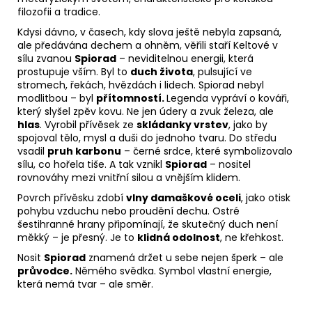
filozofii a tradice.
Kdysi dávno, v časech, kdy slova ještě nebyla zapsaná,
ale předávána dechem a ohněm, věřili staří Keltové v
sílu zvanou
Spiorad
– neviditelnou energii, která
prostupuje vším. Byl to
duch života
, pulsující ve
stromech, řekách, hvězdách i lidech. Spiorad nebyl
modlitbou – byl
přítomností.
Legenda vypráví o kováři,
který slyšel zpěv kovu. Ne jen údery a zvuk železa, ale
hlas
. Vyrobil přívěsek ze
skládanky vrstev
, jako by
spojoval tělo, mysl a duši do jednoho tvaru. Do středu
vsadil
pruh karbonu
– černé srdce, které symbolizovalo
sílu, co hořela tiše. A tak vznikl
Spiorad
– nositel
rovnováhy mezi vnitřní silou a vnějším klidem.
Povrch přívěsku zdobí
vlny damaškové oceli
, jako otisk
pohybu vzduchu nebo proudění dechu. Ostré
šestihranné hrany připomínají, že skutečný duch není
měkký – je přesný. Je to
klidná odolnost
, ne křehkost.
Nosit
Spiorad
znamená držet u sebe nejen šperk – ale
průvodce.
Němého svědka. Symbol vlastní energie,
která nemá tvar – ale směr.