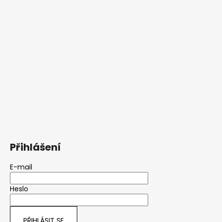
Přihlášení
E-mail
Heslo
PŘIHLÁSIT SE