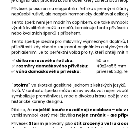
je originál díky procesu kování oceli, který zanechává neo
Přívěsek je osazen na elegantním řetízku s jemnými články
nepůsobil rušivě, ale naopak harmonicky doplňoval celkový
Tento šperk není jen módním doplňkem, ale také symbolick
výrobě kvalitních nožů a mečů, kombinuje tento přívěsek e
nebo kvalitních šperků s příběhem.
Tento šperk je ideální pro milovníky výjimečných doplňků, 
příležitosti, kdy chcete zaujmout originálním a stylovým d
prohlášením. Je to perfektní volba pro ty, kteří chtějí mít
✅
délka nerezového řetízku:
50 cm
✅
rozměry damaškového přívěsku:
40x24x5.5 mm
✅
váha damaškového přívěsku:
přívěsek 20g, ře
"Stoirm"
ve skotské gaelštině, jednom z keltských jazyk
živlů. V kontextu šperku může název evokovat nejen vizuál
symbolizuje proměnlivost, moc a divokou krásu, což je v
historické kořeny designu.
Říká se, že
největší bouře nezačínají na obloze – ale v 
vznikl symbol, který měl člověka
nejen chránit – ale při
Přívěsek
Stoirm
je kovaný jako
štít zrozený z větru a oce