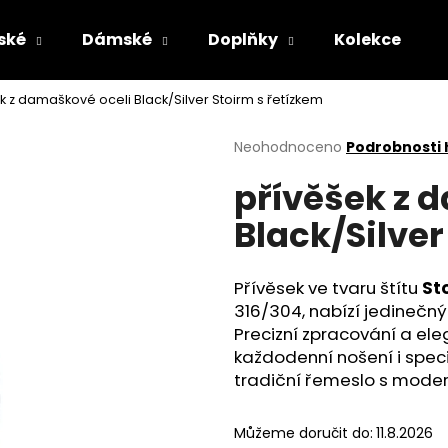
ské
Dámské
Doplňky
Kolekce
k z damaškové oceli Black/Silver Stoirm s řetízkem
Co potřebujete najít?
Průměrné
Neohodnoceno
Podrobnosti
hodnocení
přívěšek z 
produktu
HLEDAT
je
Black/Silver
0,0
z
5
Doporučujeme
hvězdiček.
Přívěsek ve tvaru štítu
St
316/304, nabízí jedinečný
Precizní zpracování a eleg
každodenní nošení i speci
tradiční řemeslo s moder
PÁNSKÉ KOUPACÍ ŠORTKY YAKUZA
PÁNSKÉ OLIVOV
Můžeme doručit do:
11.8.2026