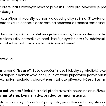
pakovatelný vzor.
, které ladí s kovovým leskem přívěsku. Očko pro zavěšení je pr
 design.
ou připomínkou síly, ochrany a odvahy díky svému štítovému tv
stetickou eleganci s odkazem na odolnost a tradiční řemeslnou zr
kteří hledají něco, co překračuje hranice obyčejného designu. Je 
etailem. Díky damaškové oceli, která je symbolem síly, odolnosti
 na sobě kus historie a mistrovské práce kovářů.
tízek 11g
ů, znamená
"bouře"
. Toto označení nese hluboký symbolický význ
ní dojem z damaškové oceli, jejíž vrstvení připomíná pohyb vln n
 dokonalém souladu s charakterem tohoto přívěsku. Název
Stoir
srdci.
Ve staré keltské tradici představovala bouře nejen ničivou s
pomínat mu, kým je, když přijdou temná mračna.
li.
Jeho vrstvy připomínají pohyb vln, proudění vzduchu, otisky