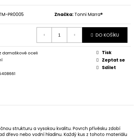
 - BROKEN LEGEND
TM-PR0005
Značka:
Tonni Marra®
DO KOŠÍKU
Tisk
z damaškové oceli
ní
Zeptat se
Sdílet
5408661
čnou strukturu a vysokou kvalitu. Povrch přívěsku zdobí
klad dřevo nebo vodní hladinu. Každý kus z tohoto materiálu