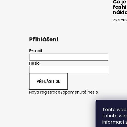
Co je
fashi
nákl
26.5.20
Přihlášení
E-mail
Heslo
PŘIHLÁSIT SE
Nová registrace
Zapomenuté heslo
Tento web 
tohoto webu
informací