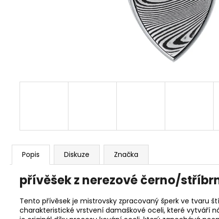
PREMIUM YPS 4008 – ETERNAL ENEMY
739 Kč
Popis
Diskuze
Značka
přívěšek z nerezové černo/stříb
Tento přívěsek je mistrovsky zpracovaný šperk ve tvaru št
charakteristické vrstvení damaškové oceli, které vytváří ná