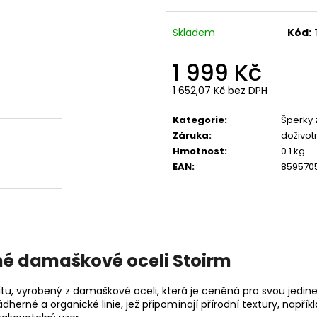
PREMIUM SELECTION YPSW 4076 ČERNÉ
PREMIUM BL-204
1 223 Kč
848 Kč
Skladem
Kód:
1 999 Kč
1 652,07 Kč bez DPH
Měrná
cena:
Kategorie
:
Šperky 
Záruka
:
doživot
Hmotnost
:
0.1 kg
EAN
:
859570
rné damaškové oceli Stoirm
ítu, vyrobený z damaškové oceli, která je ceněná pro svou jedine
dherné a organické linie, jež připomínají přírodní textury, napří