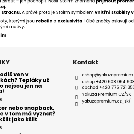
jí zkrotit – jen pochopit. Nosit Stoirm znamená
přijmout proměnl
oj.
z strachu.
A právě proto je Stoirm symbolem
vnitřní stability 
oty, kterými jsou
rebelie
a
exclusivita
! Obě značky oslavují od
nými motivy.
ním
NKY
Kontakt
odíš ven v
eshop
@
yakuzapremium.
ákách? Tepláky už
eshop +420 608 064 608
 nejsou jen na
obchod +420 775 721 35
a!
Yakuza Premium CZ/SK
26
yakuzapremium.cz_sk/
ker nebo snapback,
se v tom má vyznat?
šilt jako kšilt
26