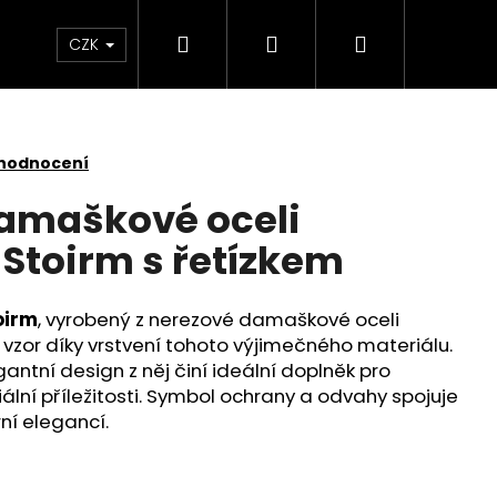
Hledat
Přihlášení
Nákupní
Kontakt
Velkoobchod
Obchodní podmínk
CZK
košík
 hodnocení
damaškové oceli
 Stoirm s řetízkem
oirm
, vyrobený z nerezové damaškové oceli
 vzor díky vrstvení tohoto výjimečného materiálu.
antní design z něj činí ideální doplněk pro
ální příležitosti. Symbol ochrany a odvahy spojuje
ní elegancí.
É TRIČKO YAKUZA