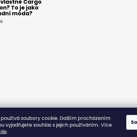
 vlastně Cargo
on? To je jako
adní móda?
26
používá soubory cookie. Dalším procházením
S
 vyjadřujete souhlas s jejich používáním.. Více
yps
zde
.