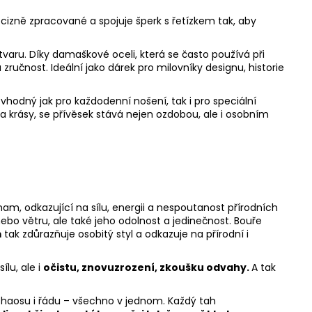
ecizně zpracované a spojuje šperk s řetízkem tak, aby
aru. Díky damaškové oceli, která se často používá při
učnost. Ideální jako dárek pro milovníky designu, historie
vhodný jak pro každodenní nošení, tak i pro speciální
 a krásy, se přívěsek stává nejen ozdobou, ale i osobním
am, odkazující na sílu, energii a nespoutanost přírodních
ebo větru, ale také jeho odolnost a jedinečnost. Bouře
m
tak zdůrazňuje osobitý styl a odkazuje na přírodní i
ílu, ale i
očistu, znovuzrození, zkoušku odvahy.
A tak
 chaosu i řádu – všechno v jednom. Každý tah