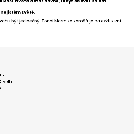
ivost života a stát pevně, i když se svět kolem
v nejistém světě.
vahu být jedinečný. Tonni Marra se zaměřuje na exkluzivní
cz
, velko
6