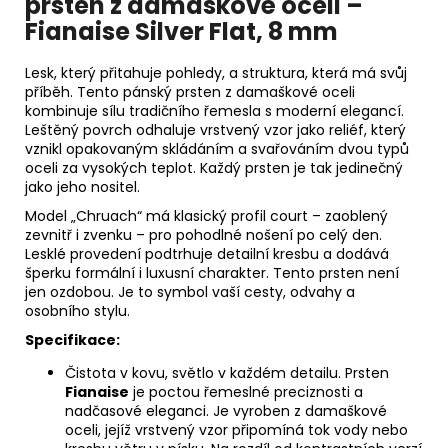
prsten z damaškové oceli –
Fianaise Silver Flat, 8 mm
Lesk, který přitahuje pohledy, a struktura, která má svůj
příběh. Tento pánský prsten z damaškové oceli
kombinuje sílu tradičního řemesla s moderní elegancí.
Leštěný povrch odhaluje vrstvený vzor jako reliéf, který
vznikl opakovaným skládáním a svařováním dvou typů
oceli za vysokých teplot. Každý prsten je tak jedinečný
jako jeho nositel.
Model „Chruach“ má klasický profil court – zaoblený
zevnitř i zvenku – pro pohodlné nošení po celý den.
Lesklé provedení podtrhuje detailní kresbu a dodává
šperku formální i luxusní charakter. Tento prsten není
jen ozdobou. Je to symbol vaší cesty, odvahy a
osobního stylu.
Specifikace:
Čistota v kovu, světlo v každém detailu. Prsten
Fianaise
je poctou řemeslné preciznosti a
nadčasové eleganci. Je vyroben z damaškové
oceli, jejíž vrstvený vzor připomíná tok vody nebo