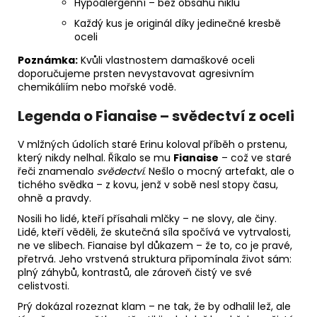
Hypoalergenní – bez obsahu niklu
Každý kus je originál díky jedinečné kresbě
oceli
Poznámka:
Kvůli vlastnostem damaškové oceli
doporučujeme prsten nevystavovat agresivním
chemikáliím nebo mořské vodě.
Legenda o Fianaise – svědectví z oceli
V mlžných údolích staré Erinu koloval příběh o prstenu,
který nikdy nelhal. Říkalo se mu
Fianaise
– což ve staré
řeči znamenalo
svědectví
. Nešlo o mocný artefakt, ale o
tichého svědka – z kovu, jenž v sobě nesl stopy času,
ohně a pravdy.
Nosili ho lidé, kteří přísahali mlčky – ne slovy, ale činy.
Lidé, kteří věděli, že skutečná síla spočívá ve vytrvalosti,
ne ve slibech. Fianaise byl důkazem – že to, co je pravé,
přetrvá. Jeho vrstvená struktura připomínala život sám:
plný záhybů, kontrastů, ale zároveň čistý ve své
celistvosti.
Prý dokázal rozeznat klam – ne tak, že by odhalil lež, ale