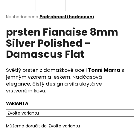
a
j
Průměrné
Neohodnoceno
Podrobnosti hodnocení
í
hodnocení
prsten Fianaise 8mm
produktu
t
je
?
Silver Polished -
0,0
z
Damascus Flat
5
hvězdiček.
Světlý prsten z damaškové oceli
Tonni Marra
s
HLEDAT
jemným vzorem a leskem. Nadčasová
elegance, čistý design a síla ukrytá ve
vrstveném kovu.
D
o
VARIANTA
p
o
r
Můžeme doručit do:
Zvolte variantu
u