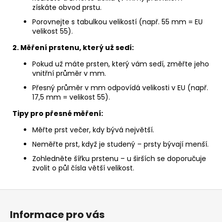
získáte obvod prstu.
Porovnejte s tabulkou velikostí (např. 55 mm = EU
velikost 55).
2. Měření prstenu, který už sedí:
Pokud už máte prsten, který vám sedí, změřte jeho
vnitřní průměr v mm.
Přesný průměr v mm odpovídá velikosti v EU (např.
17,5 mm = velikost 55).
Tipy pro přesné měření:
Měřte prst večer, kdy bývá největší.
Neměřte prst, když je studený – prsty bývají menší.
Zohledněte šířku prstenu – u širších se doporučuje
zvolit o půl čísla větší velikost.
Z
á
Informace pro vás
p