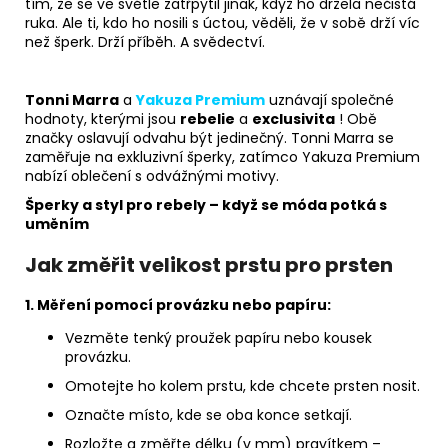
tím, že se ve světle zatřpytil jinak, když ho držela nečistá
ruka. Ale ti, kdo ho nosili s úctou, věděli, že v sobě drží víc
než šperk. Drží příběh. A svědectví.
Tonni Marra
a
Yakuza Premium
uznávají společné
hodnoty, kterými jsou
rebelie
a
exclusivita
! Obě
značky oslavují odvahu být jedinečný. Tonni Marra se
zaměřuje na exkluzivní šperky, zatímco Yakuza Premium
nabízí oblečení s odvážnými motivy.
Šperky a styl pro rebely – když se móda potká s
uměním
Jak změřit velikost prstu pro prsten
1. Měření pomocí provázku nebo papíru:
Vezměte tenký proužek papíru nebo kousek
provázku.
Omotejte ho kolem prstu, kde chcete prsten nosit.
Označte místo, kde se oba konce setkají.
Rozložte a změřte délku (v mm) pravítkem –