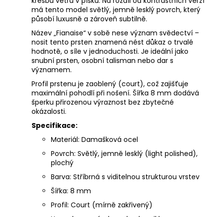
kresbu větru v písku. Na rozdíl od kontrastních verzí
má tento model světlý, jemně lesklý povrch, který
působí luxusně a zároveň subtilně.
Název „Fianaise“ v sobě nese význam svědectví –
nosit tento prsten znamená nést důkaz o trvalé
hodnotě, o síle v jednoduchosti. Je ideální jako
snubní prsten, osobní talisman nebo dar s
významem.
Profil prstenu je zaoblený (court), což zajišťuje
maximální pohodlí při nošení. Šířka 8 mm dodává
šperku přirozenou výraznost bez zbytečné
okázalosti.
Specifikace:
Materiál: Damašková ocel
Povrch: Světlý, jemně lesklý (light polished),
plochý
Barva: Stříbrná s viditelnou strukturou vrstev
Šířka: 8 mm
Profil: Court (mírně zakřivený)