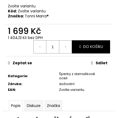
č
u
Zvolte variantu
Kód:
Zvolte variantu
j
Značka:
Tonni Marra®
e
m
1 699 Kč
e
1 404,13 Kč bez DPH
Měrná
PÁNSKÉ
DO KOŠÍKU
cena:
ŠEDÉ
TRIČKO
YAKUZA
PREMIUM
Zeptat se
Sdílet
YPS
3814
Šperky z damaškové
Kategorie
:
–
oceli
BORN
Záruka
:
doživotní
TO
BURN
EAN
:
Zvolte variantu
699
Kč
Popis
Diskuze
Značka
Původně:
873
Kč