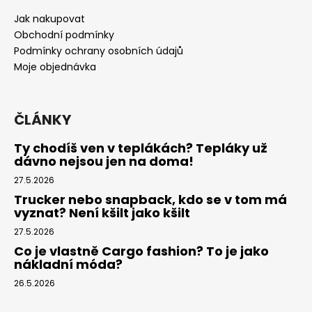
a
Jak nakupovat
t
Obchodní podmínky
í
Podmínky ochrany osobních údajů
Moje objednávka
ČLÁNKY
Ty chodíš ven v teplákách? Tepláky už
dávno nejsou jen na doma!
27.5.2026
Trucker nebo snapback, kdo se v tom má
vyznat? Není kšilt jako kšilt
27.5.2026
Co je vlastně Cargo fashion? To je jako
nákladní móda?
26.5.2026