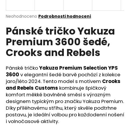
a
j
Průměrné
Neohodnoceno
Podrobnosti hodnocení
í
hodnocení
Pánské tričko Yakuza
produktu
t
je
?
Premium 3600 šedé,
0,0
z
Crooks and Rebels
5
hvězdiček.
Pánské tričko
Yakuza Premium Selection YPS
HLEDAT
3600
v elegantní šedé barvě pochází z kolekce
jaro/léto 2024. Tento model s motivem
Crooks
and Rebels Customs
kombinuje špičkový
D
komfort měkké bavlněné směsi s výrazným
o
designem typickým pro značku Yakuza Premium.
p
Díky přiléhavému střihu, který skvěle podtrhne
o
postavu, je ideální volbou pro každodenní nošení
r
i volnočasové aktivity.
u