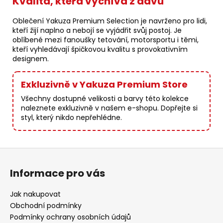
Kvalita, která vyčnívá z davu
Oblečení Yakuza Premium Selection je navrženo pro lidi,
kteří žijí naplno a nebojí se vyjádřit svůj postoj. Je
oblíbené mezi fanoušky tetování, motorsportu i těmi,
kteří vyhledávají špičkovou kvalitu s provokativním
designem.
Exkluzivně v Yakuza Premium Store
Všechny dostupné velikosti a barvy této kolekce
naleznete exkluzivně v našem e-shopu. Dopřejte si
styl, který nikdo nepřehlédne.
Z
á
Informace pro vás
p
a
Jak nakupovat
t
Obchodní podmínky
í
Podmínky ochrany osobních údajů