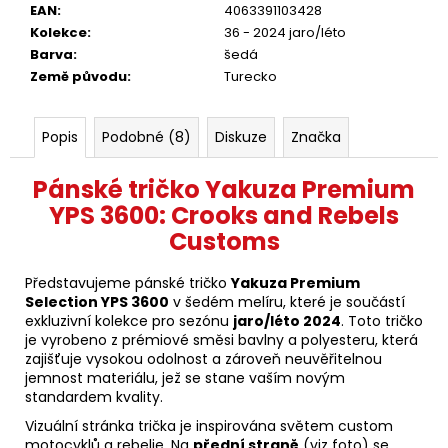
EAN
:
4063391103428
Kolekce
:
36 - 2024 jaro/léto
Barva
:
šedá
Země původu
:
Turecko
Popis
Podobné (8)
Diskuze
Značka
Pánské tričko Yakuza Premium
YPS 3600: Crooks and Rebels
Customs
Představujeme pánské tričko
Yakuza Premium
Selection YPS 3600
v šedém melíru, které je součástí
exkluzivní kolekce pro sezónu
jaro/léto 2024
. Toto tričko
je vyrobeno z prémiové směsi bavlny a polyesteru, která
zajišťuje vysokou odolnost a zároveň neuvěřitelnou
jemnost materiálu, jež se stane vaším novým
standardem kvality.
Vizuální stránka trička je inspirována světem custom
motocyklů a rebelie. Na
přední straně
(viz foto) se