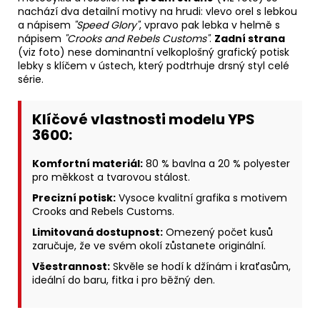
nachází dva detailní motivy na hrudi: vlevo orel s lebkou
a nápisem
"Speed Glory"
, vpravo pak lebka v helmě s
nápisem
"Crooks and Rebels Customs"
.
Zadní strana
(viz foto) nese dominantní velkoplošný grafický potisk
lebky s klíčem v ústech, který podtrhuje drsný styl celé
série.
Klíčové vlastnosti modelu YPS
3600:
Komfortní materiál:
80 % bavlna a 20 % polyester
pro měkkost a tvarovou stálost.
Precizní potisk:
Vysoce kvalitní grafika s motivem
Crooks and Rebels Customs.
Limitovaná dostupnost:
Omezený počet kusů
zaručuje, že ve svém okolí zůstanete originální.
Všestrannost:
Skvěle se hodí k džínám i kraťasům,
ideální do baru, fitka i pro běžný den.