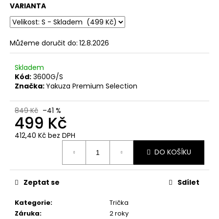
č
VARIANTA
u
j
e
m
Můžeme doručit do:
12.8.2026
e
Skladem
Kód:
3600G/S
PÁNSKÉ
Značka:
Yakuza Premium Selection
BÍLÉ
TRIČKO
YAKUZA
849 Kč
–41 %
PREMIUM
499 Kč
YPS
4012
412,40 Kč bez DPH
–
Měrná
CUT
DO KOŠÍKU
cena:
THE
ROOTS
739
Zeptat se
Sdílet
Kč
Kategorie
:
Trička
Záruka
:
2 roky