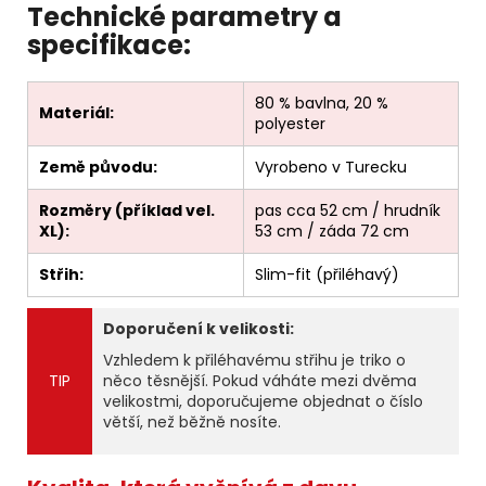
Technické parametry a
specifikace:
80 % bavlna, 20 %
Materiál:
polyester
Země původu:
Vyrobeno v Turecku
Rozměry (příklad vel.
pas cca 52 cm / hrudník
XL):
53 cm / záda 72 cm
Střih:
Slim-fit (přiléhavý)
Doporučení k velikosti:
Vzhledem k přiléhavému střihu je triko o
TIP
něco těsnější. Pokud váháte mezi dvěma
velikostmi, doporučujeme objednat o číslo
větší, než běžně nosíte.