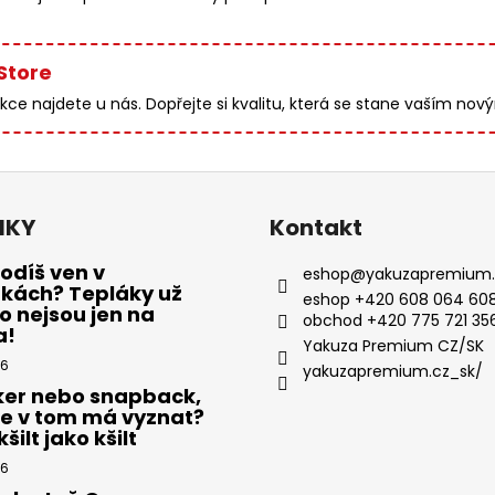
Store
lekce najdete u nás. Dopřejte si kvalitu, která se stane vaším n
NKY
Kontakt
odíš ven v
eshop
@
yakuzapremium.
ákách? Tepláky už
eshop +420 608 064 608
 nejsou jen na
obchod +420 775 721 35
a!
Yakuza Premium CZ/SK
26
yakuzapremium.cz_sk/
ker nebo snapback,
se v tom má vyznat?
šilt jako kšilt
26