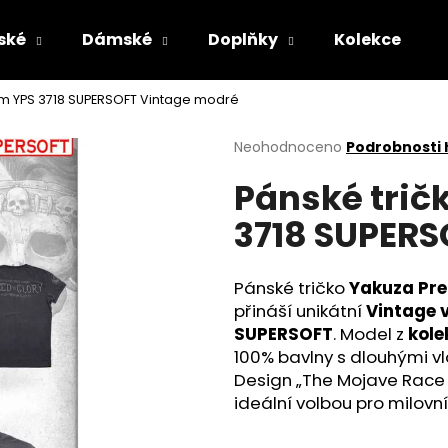
ské
Dámské
Doplňky
Kolekce
um YPS 3718 SUPERSOFT Vintage modré
Co potřebujete najít?
Průměrné
Neohodnoceno
Podrobnosti
hodnocení
Pánské trič
produktu
HLEDAT
je
3718 SUPERS
0,0
z
5
Doporučujeme
hvězdiček.
Pánské tričko
Yakuza Pre
přináší unikátní
Vintage 
SUPERSOFT
. Model z
kole
100% bavlny s dlouhými vl
Design „The Mojave Race
ideální volbou pro milovn
MASKÁČOVÁ TRUCKER KŠILTOVKA
PÁNSKÉ OLIVOV