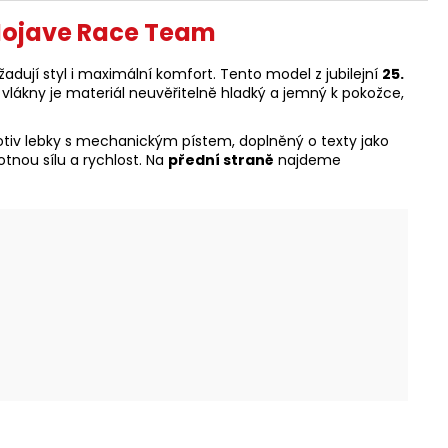
Mojave Race Team
ují styl i maximální komfort. Tento model z jubilejní
25.
 vlákny je materiál neuvěřitelně hladký a jemný k pokožce,
iv lebky s mechanickým pístem, doplněný o texty jako
otnou sílu a rychlost. Na
přední straně
najdeme