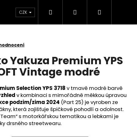
Hledat
Přihlášení
Nákupní
Kontakt
Velkoobchod
Obchodní podmínk
CZK
košík
 hodnocení
ko Yakuza Premium YPS
OFT Vintage modré
mium Selection YPS 3718
v tmavě modré barvě
vzhled
v kombinaci s mimořádně měkkou úpravou
kce podzim/zima 2024
(Part 25) je vyroben ze
ákny, která zajišťuje špičkové pohodlí a odolnost.
 Team“ s motorkářskou tematikou a lebkami je
íky drsného streetwearu.
É TRIČKO YAKUZA