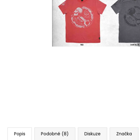
BORN TO BURN – OLIVOVÁ
2 449 Kč
Popis
Podobné (8)
Diskuze
Značka