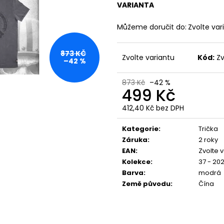
YAKUZA PREMIUM 4071C, WOODLAND
PREMIUM BL-204
VARIANTA
CAMO
848 Kč
749 Kč
Můžeme doručit do:
Zvolte var
873 KČ
Zvolte variantu
Kód:
Zv
–42 %
873 Kč
–42 %
499 Kč
412,40 Kč bez DPH
Měrná
cena:
Kategorie
:
Trička
Záruka
:
2 roky
EAN
:
Zvolte 
Kolekce
:
37 - 20
Barva
:
modrá
Země původu
:
Čína