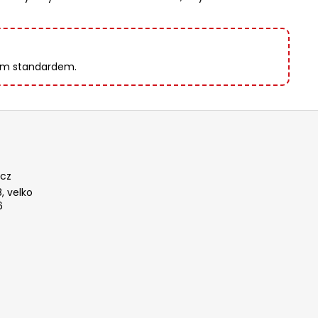
ovým standardem.
cz
, velko
6