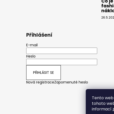
Co je
fashi
nákl
26.5.20
Přihlášení
E-mail
Heslo
PŘIHLÁSIT SE
Nová registrace
Zapomenuté heslo
Tento web 
tohoto webu
informací