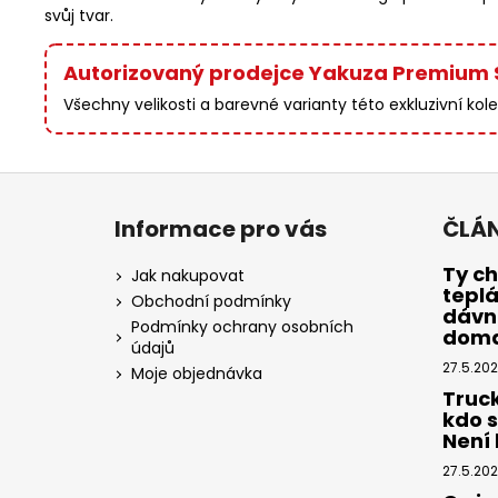
svůj tvar.
Autorizovaný prodejce Yakuza Premium 
Všechny velikosti a barevné varianty této exkluzivní ko
Z
á
Informace pro vás
ČLÁ
p
a
Ty ch
Jak nakupovat
tepl
t
Obchodní podmínky
dávno
í
Podmínky ochrany osobních
dom
údajů
27.5.20
Moje objednávka
Truc
kdo 
Není k
27.5.20