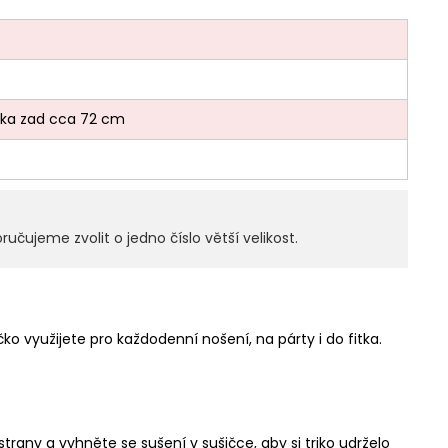
lka zad cca 72 cm
učujeme zvolit o jedno číslo větší velikost.
ko využijete pro každodenní nošení, na párty i do fitka.
trany a vyhněte se sušení v sušičce, aby si triko udrželo