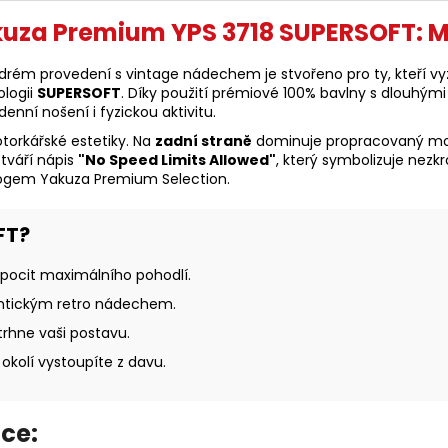
akuza Premium YPS 3718 SUPERSOFT: 
ém provedení s vintage nádechem je stvořeno pro ty, kteří vyžad
logii
SUPERSOFT
. Díky použití prémiové 100% bavlny s dlouhými
nní nošení i fyzickou aktivitu.
otorkářské estetiky. Na
zadní straně
dominuje propracovaný mot
otváří nápis
"No Speed Limits Allowed"
, který symbolizuje nezkr
 logem Yakuza Premium Selection.
FT?
pocit maximálního pohodlí.
ntickým retro nádechem.
dtrhne vaši postavu.
okolí vystoupíte z davu.
ce: