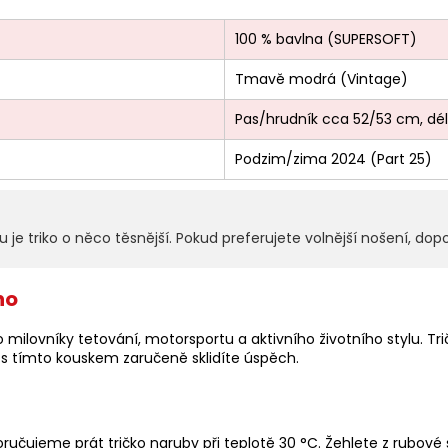
100 % bavlna (SUPERSOFT)
Tmavě modrá (Vintage)
Pas/hrudník cca 52/53 cm, dé
Podzim/zima 2024 (Part 25)
je triko o něco těsnější. Pokud preferujete volnější nošení, dopor
no
milovníky tetování, motorsportu a aktivního životního stylu. Trič
 s tímto kouskem zaručeně sklidíte úspěch.
ručujeme prát tričko naruby při teplotě 30 °C. Žehlete z rubové s