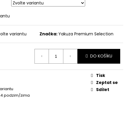
 - BROKEN LEGEND
iantu
olte variantu
Značka:
Yakuza Premium Selection
DO KOŠÍKU
Tisk
Zeptat se
variantu
Sdílet
24 podzim/zima