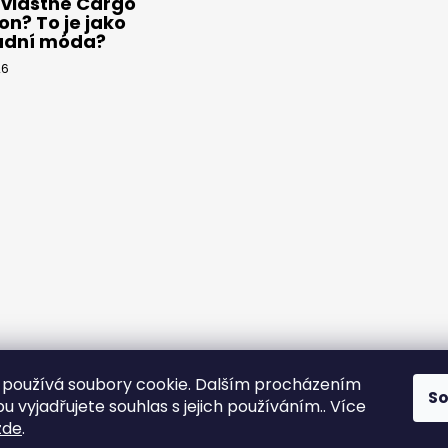
 vlastně Cargo
on? To je jako
adní móda?
26
používá soubory cookie. Dalším procházením
S
 vyjadřujete souhlas s jejich používáním.. Více
yps
zde
.