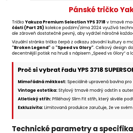
Pánské tričko Y
Tričko
Yakuza Premium Selection YPS 3718
v tmavě modr
části (Part 25)
kolekce podzim/zima 2024 využívá techno
ale zároveň dostatečně pevný, aby vydržel náročné každode
Vizuální stránka trička čerpá z odkazu závodní kultury a m
"Broken Legend"
a
"Speed vs Glory"
. Celkový design d
decentnější potisk na hrudi s nápisem „Speed vs Glory“ a
Proč si vybrat řadu YPS 3718 SUPERSO
Mimořádná měkkost:
Speciálně upravená bavlna pro 
Vintage estetika:
Stylový tmavě modrý odstín s aute
Atletický střih:
Přiléhavý Slim Fit střih, který skvěle po
Exkluzivita:
Limitovaná produkce zaručuje, že ve svém 
Technické parametry a specifika