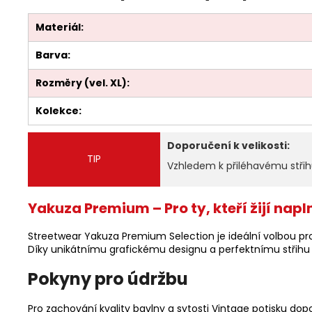
Materiál:
Barva:
Rozměry (vel. XL):
Kolekce:
Doporučení k velikosti:
TIP
Vzhledem k přiléhavému střihu 
Yakuza Premium – Pro ty, kteří žijí napl
Streetwear Yakuza Premium Selection je ideální volbou pro 
Díky unikátnímu grafickému designu a perfektnímu střihu
Pokyny pro údržbu
Pro zachování kvality bavlny a sytosti Vintage potisku dopo