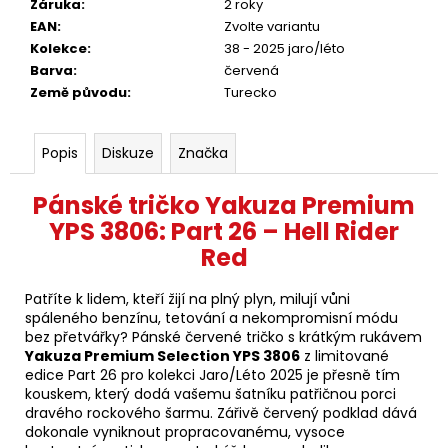
Záruka
:
2 roky
EAN
:
Zvolte variantu
Kolekce
:
38 - 2025 jaro/léto
Barva
:
červená
Země původu
:
Turecko
Popis
Diskuze
Značka
Pánské tričko Yakuza Premium
YPS 3806: Part 26 – Hell Rider
Red
Patříte k lidem, kteří žijí na plný plyn, milují vůni
spáleného benzínu, tetování a nekompromisní módu
bez přetvářky? Pánské červené tričko s krátkým rukávem
Yakuza Premium Selection YPS 3806
z limitované
edice Part 26 pro kolekci Jaro/Léto 2025 je přesně tím
kouskem, který dodá vašemu šatníku patřičnou porci
dravého rockového šarmu. Zářivě červený podklad dává
dokonale vyniknout propracovanému, vysoce