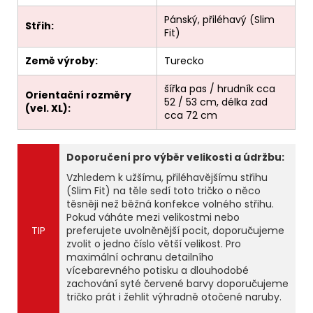
Pánský, přiléhavý (Slim
Střih:
Fit)
Země výroby:
Turecko
šířka pas / hrudník cca
Orientační rozměry
52 / 53 cm, délka zad
(vel. XL):
cca 72 cm
Doporučení pro výběr velikosti a údržbu:
Vzhledem k užšímu, přiléhavějšímu střihu
(Slim Fit) na těle sedí toto tričko o něco
těsněji než běžná konfekce volného střihu.
Pokud váháte mezi velikostmi nebo
TIP
preferujete uvolněnější pocit, doporučujeme
zvolit o jedno číslo větší velikost. Pro
maximální ochranu detailního
vícebarevného potisku a dlouhodobé
zachování syté červené barvy doporučujeme
tričko prát i žehlit výhradně otočené naruby.