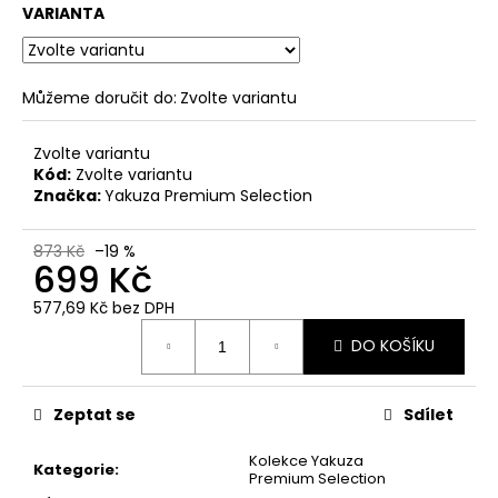
č
VARIANTA
u
j
e
m
Můžeme doručit do:
Zvolte variantu
e
Zvolte variantu
Kód:
Zvolte variantu
PÁNSKÉ
Značka:
Yakuza Premium Selection
ŠEDÉ
TRIČKO
YAKUZA
873 Kč
–19 %
PREMIUM
699 Kč
YPS
3906
577,69 Kč bez DPH
–
Měrná
BROKEN
DO KOŠÍKU
cena:
LEGEND
749
Kč
Zeptat se
Sdílet
Původně:
848
Kolekce Yakuza
Kč
Kategorie
:
Premium Selection