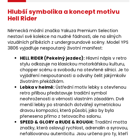
Hlubší symbolika a koncept motivu
Hell Rider
Německá módní značka Yakuza Premium Selection
nestaví své kolekce na nudné fádnosti, ale na silných
vizuálních příbězích z undergroundové scény. Model YPS
3806 vyjadřuje nespoutaný životní manifest:
HELL RIDER (Pekelný jezdec):
Hlavní nápis v retro
stylu odkazuje na klasickou motorkářskou kulturu,
chopper scénu a svobodu na otevřené silnici. Je to
vyjádření nespoutanosti a odvahy čelit jakýmkoliv
životním překážkám.
Lebka v helmě:
Ústřední motiv lebky s otevřenou
retro přilbou představuje tradiční symbol
neohroženosti a věrnosti vlastním zásadám. Dvě
menší lebky po stranách dotvářejí symetrickou
dravou kompozici, která působí, jako by byla
přenesena přímo z tetovacího salonu.
SPEED & GLORY a RUDE & ROUGH:
Tradiční motta
značky, která oslavují rychlost, adrenalin a syrovou,
nefalšovanou autenticitu. Jsou určena pro ty, kteří