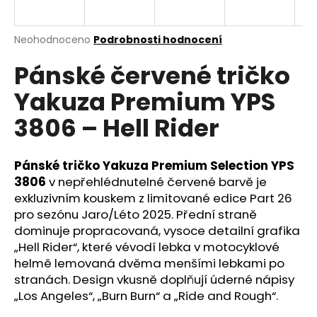
a
j
Průměrné
Neohodnoceno
Podrobnosti hodnocení
í
hodnocení
Pánské červené tričko
produktu
t
je
?
Yakuza Premium YPS
0,0
z
3806 – Hell Rider
5
hvězdiček.
Pánské tričko Yakuza Premium Selection YPS
HLEDAT
3806
v nepřehlédnutelné červené barvě je
exkluzivním kouskem z limitované edice Part 26
pro sezónu Jaro/Léto 2025. Přední straně
D
dominuje propracovaná, vysoce detailní grafika
o
„Hell Rider“, které vévodí lebka v motocyklové
p
helmě lemovaná dvěma menšími lebkami po
o
stranách. Design vkusně doplňují úderné nápisy
r
„Los Angeles“, „Burn Burn“ a „Ride and Rough“.
u