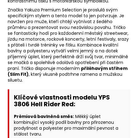
kontrastnímu tisku s motorkářskou symbolikou.
Značka Yakuza Premium Selection je proslulá svým
specifickým stylem a tento model to jen potvrzuje. Je
navržen pro muže, kteří chtějí vyčnívat z šedého
průměru a prezentovat svou nezávislou povahu. Tričko
se fantasticky hodí pro každodenní městský streetwear,
jízdu na motorce, rockové koncerty, letní festivaly, srazy
s přáteli i tvrdé tréninky ve fitku. Kombinace kvalitní
bavlny a polyesteru vytváří velmi jemný a na dotek
příjemný úplet, který perfektně drží svůj tvar, minimálně
se mačká a spolehlivě odolává opotřebení při častém
praní. Tričko disponuje moderním
přiléhavým střihem
(Slim Fit)
, který vkusně podtrhne ramena a mužskou
siluetu.
Klíčové vlastnosti modelu YPS
3806 Hell Rider Red:
Prémiová bavlněná směs:
Měkký úplet
kombinující vysoký podíl bavlny pro přirozenou
prodyšnost a polyester pro maximální pevnost a
stálost tvaru.