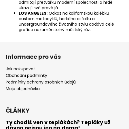
odmítají přetvářku moderní společnosti a hrdě
ukazují své pravé já.
LOS ANGELES:
Odkaz na kalifornskou kolébku
custom motocyklů, horkého asfaltu a
undergroundového životního stylu dodává celé
grafice nezaměnitelný městský ráz.
Z
á
Informace pro vás
p
a
Jak nakupovat
t
Obchodní podmínky
í
Podmínky ochrany osobních údajů
Moje objednávka
ČLÁNKY
Ty chodíš ven v teplákách? Tepláky už
dávno nejsou jen na doma!