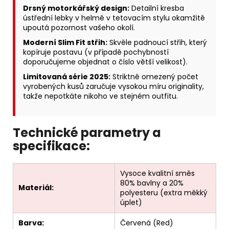
Drsný motorkářský design:
Detailní kresba
ústřední lebky v helmě v tetovacím stylu okamžitě
upoutá pozornost vašeho okolí.
Moderní Slim Fit střih:
Skvěle padnoucí střih, který
kopíruje postavu (v případě pochybností
doporučujeme objednat o číslo větší velikost).
Limitovaná série 2025:
Striktně omezený počet
vyrobených kusů zaručuje vysokou míru originality,
takže nepotkáte nikoho ve stejném outfitu.
Technické parametry a
specifikace:
Vysoce kvalitní směs
80% bavlny a 20%
Materiál:
polyesteru (extra měkký
úplet)
Barva:
Červená (Red)