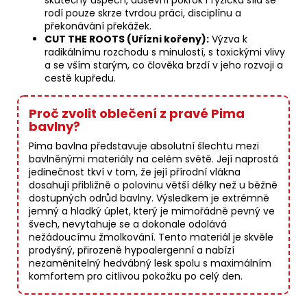
skutečný úspěch, duševní pokrok i fyzická síla se
rodí pouze skrze tvrdou práci, disciplínu a
překonávání překážek.
CUT THE ROOTS (Uřízni kořeny):
Výzva k
radikálnímu rozchodu s minulostí, s toxickými vlivy
a se vším starým, co člověka brzdí v jeho rozvoji a
cestě kupředu.
Proč zvolit oblečení z pravé Pima
bavlny?
Pima bavlna představuje absolutní šlechtu mezi
bavlněnými materiály na celém světě. Její naprostá
jedinečnost tkví v tom, že její přírodní vlákna
dosahují přibližně o polovinu větší délky než u běžně
dostupných odrůd bavlny. Výsledkem je extrémně
jemný a hladký úplet, který je mimořádně pevný ve
švech, nevytahuje se a dokonale odolává
nežádoucímu žmolkování. Tento materiál je skvěle
prodyšný, přirozeně hypoalergenní a nabízí
nezaměnitelný hedvábný lesk spolu s maximálním
komfortem pro citlivou pokožku po celý den.