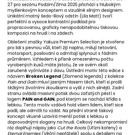
27 pro sezónu Podzim/Zima 2025 přichází s hlubokým
myšlenkovým konceptem a vizuálně silným designem.
Unikátní matný šedo-lilový odstín (Lila Matt) tvoří
perfektní a vysoce kontrastní podklad pro
propracovanou, graficky nenapodobitelnou tiskovou
kompozici na hrudi i na zádech.
Oblečení značky Yakuza Premium Selection je stvořeno
pro lidi s pevnou vůlí, kteří žijí naplno, milují tetování,
motorsport, posilování a odmítají splynout s fádním
průměrem. Vzhledem k přísně omezenému počtu
vyrobených kusů máte jistotu, že ve svém okolí
zaručeně vyčníváte z davu. Ústřední motiv této edice s
názvem
Broken Legend
(Zlomená legenda) z kolekce
Pain and Gain
mluví jasným hlasem těch, kteří si prošli
těžkými životními zkouškami a vyšli z nich silnější. Zadní
stranu ovládá masivní potisk dvou zaťatých pěstí s
logem
PAIN and GAIN
, pod kterým se nachází křídla s
lebkou. Tento motiv vzdává hold všem lidem, kteří sice
padli, ale odmítli to vzdát. Na přední straně tiskový
koncept vkusně uzavírá menší potisk s lebkou a
doprovodnými slogany na hrudi. Celkový nekompromisní
ráz doplňují nápisy jako
Cut the Roots
(Uřízni kořeny) a
Eternal Enemies
(Věční nepřátelé) spolu s detailem na