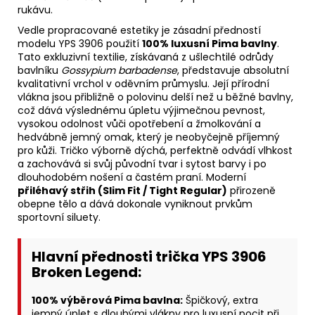
rukávu.
Vedle propracované estetiky je zásadní předností
modelu YPS 3906 použití
100% luxusní Pima bavlny
.
Tato exkluzivní textilie, získávaná z ušlechtilé odrůdy
bavlníku
Gossypium barbadense
, představuje absolutní
kvalitativní vrchol v oděvním průmyslu. Její přírodní
vlákna jsou přibližně o polovinu delší než u běžné bavlny,
což dává výslednému úpletu výjimečnou pevnost,
vysokou odolnost vůči opotřebení a žmolkování a
hedvábně jemný omak, který je neobyčejně příjemný
pro kůži. Tričko výborně dýchá, perfektně odvádí vlhkost
a zachovává si svůj původní tvar i sytost barvy i po
dlouhodobém nošení a častém praní. Moderní
přiléhavý střih (Slim Fit / Tight Regular)
přirozeně
obepne tělo a dává dokonale vyniknout prvkům
sportovní siluety.
Hlavní přednosti trička YPS 3906
Broken Legend:
100% výběrová Pima bavlna:
Špičkový, extra
jemný úplet s dlouhými vlákny pro luxusní pocit při