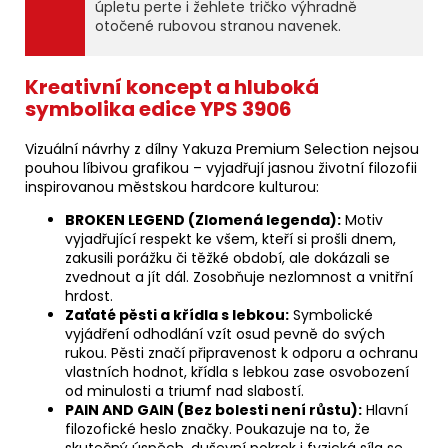
úpletu perte i žehlete tričko výhradně
otočené rubovou stranou navenek.
Kreativní koncept a hluboká
symbolika edice YPS 3906
Vizuální návrhy z dílny Yakuza Premium Selection nejsou
pouhou líbivou grafikou – vyjadřují jasnou životní filozofii
inspirovanou městskou hardcore kulturou:
BROKEN LEGEND (Zlomená legenda):
Motiv
vyjadřující respekt ke všem, kteří si prošli dnem,
zakusili porážku či těžké období, ale dokázali se
zvednout a jít dál. Zosobňuje nezlomnost a vnitřní
hrdost.
Zaťaté pěsti a křídla s lebkou:
Symbolické
vyjádření odhodlání vzít osud pevně do svých
rukou. Pěsti značí připravenost k odporu a ochranu
vlastních hodnot, křídla s lebkou zase osvobození
od minulosti a triumf nad slabostí.
PAIN AND GAIN (Bez bolesti není růstu):
Hlavní
filozofické heslo značky. Poukazuje na to, že