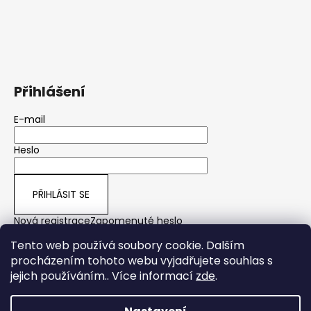
Přihlášení
E-mail
Heslo
PŘIHLÁSIT SE
Nová registrace
Zapomenuté heslo
Tento web používá soubory cookie. Dalším
procházením tohoto webu vyjadřujete souhlas s
jejich používáním.. Více informací
zde
.
yps