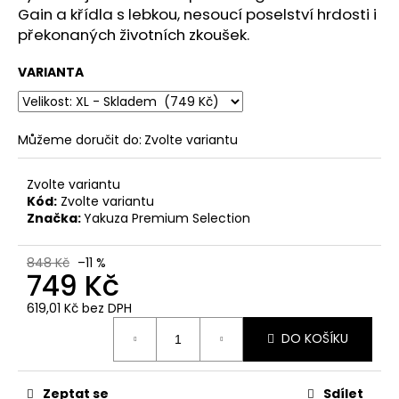
č
Gain a křídla s lebkou, nesoucí poselství hrdosti i
u
překonaných životních zkoušek.
j
e
VARIANTA
m
e
Můžeme doručit do:
Zvolte variantu
CARGO
KRAŤASY
YAKUZA
Zvolte variantu
PREMIUM
Kód:
Zvolte variantu
GREY
Značka:
Yakuza Premium Selection
BLUE
-
MODRÉ
848 Kč
–11 %
749 Kč
1
499
619,01 Kč bez DPH
Kč
Měrná
Původně:
DO KOŠÍKU
cena:
1
749
Kč
Zeptat se
Sdílet