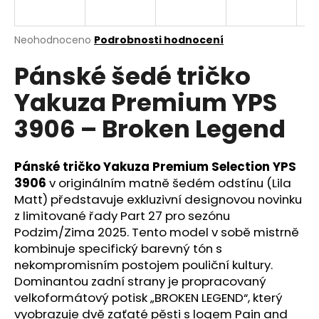
a
j
Průměrné
Neohodnoceno
Podrobnosti hodnocení
í
hodnocení
Pánské šedé tričko
produktu
t
je
?
Yakuza Premium YPS
0,0
z
3906 – Broken Legend
5
hvězdiček.
Pánské tričko Yakuza Premium Selection YPS
HLEDAT
3906
v originálním matně šedém odstínu (Lila
Matt) představuje exkluzivní designovou novinku
z limitované řady Part 27 pro sezónu
D
Podzim/Zima 2025. Tento model v sobě mistrně
o
kombinuje specifický barevný tón s
p
nekompromisním postojem pouliční kultury.
o
Dominantou zadní strany je propracovaný
r
velkoformátový potisk „BROKEN LEGEND“, který
u
vyobrazuje dvě zaťaté pěsti s logem Pain and