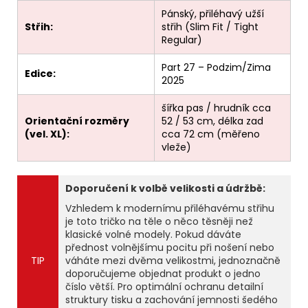
Pánský, přiléhavý užší
Střih:
střih (Slim Fit / Tight
Regular)
Part 27 – Podzim/Zima
Edice:
2025
šířka pas / hrudník cca
Orientační rozměry
52 / 53 cm, délka zad
(vel. XL):
cca 72 cm (měřeno
vleže)
Doporučení k volbě velikosti a údržbě:
Vzhledem k modernímu přiléhavému střihu
je toto tričko na těle o něco těsněji než
klasické volné modely. Pokud dáváte
přednost volnějšímu pocitu při nošení nebo
TIP
váháte mezi dvěma velikostmi, jednoznačně
doporučujeme objednat produkt o jedno
číslo větší. Pro optimální ochranu detailní
struktury tisku a zachování jemnosti šedého