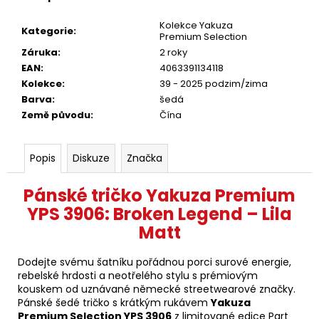
Kolekce Yakuza
Kategorie
:
Premium Selection
Záruka
:
2 roky
EAN
:
4063391134118
Kolekce
:
39 - 2025 podzim/zima
Barva
:
šedá
Země původu
:
Čína
Popis
Diskuze
Značka
Pánské tričko Yakuza Premium
YPS 3906: Broken Legend – Lila
Matt
Dodejte svému šatníku pořádnou porci surové energie,
rebelské hrdosti a neotřelého stylu s prémiovým
kouskem od uznávané německé streetwearové značky.
Pánské šedé tričko s krátkým rukávem
Yakuza
Premium Selection YPS 3906
z limitované edice Part