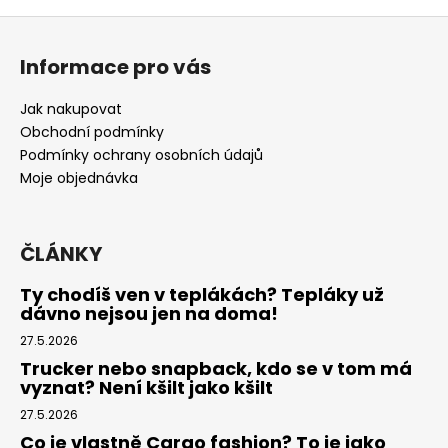
Z
á
Informace pro vás
p
a
Jak nakupovat
t
Obchodní podmínky
í
Podmínky ochrany osobních údajů
Moje objednávka
ČLÁNKY
Ty chodíš ven v teplákách? Tepláky už
dávno nejsou jen na doma!
27.5.2026
Trucker nebo snapback, kdo se v tom má
vyznat? Není kšilt jako kšilt
27.5.2026
Co je vlastně Cargo fashion? To je jako