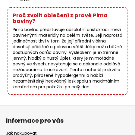
Proč zvolit oblečení z pravé Pima
bavlny?
Pima bavlna představuje absolutní aristokracii mezi
bavlněnými materiály na celém světě. Její naprostá
jedinečnost tkví v tom, že její přírodní vlákna
dosahují přibližně o polovinu větší délky než u běžně
dostupných odrůd bavlny. Výsledkem je extrémně
jemný, hladký a hustý úplet, který je mimořádně
pevný ve švech, nevytahuje se a dokonale odolává
nežádoucímu žmolkování. Tento materiál je skvěle
prodyšný, přirozeně hypoalergenní a nabízí
nezaměnitelný hedvábný lesk spolu s maximálním
komfortem pro pokožku po celý den.
Z
á
Informace pro vás
p
a
Jak nakupovat