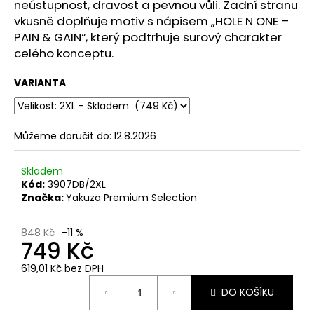
č
neústupnost, dravost a pevnou vůli. Zadní stranu
u
vkusně doplňuje motiv s nápisem „HOLE N ONE –
j
PAIN & GAIN“, který podtrhuje surový charakter
e
celého konceptu.
m
e
VARIANTA
PÁNSKÉ
ŠEDÉ
Můžeme doručit do:
12.8.2026
TRIČKO
YAKUZA
PREMIUM
Skladem
YPS
Kód:
3907DB/2XL
3906
Značka:
Yakuza Premium Selection
–
BROKEN
LEGEND
848 Kč
–11 %
749 Kč
749
Kč
619,01 Kč bez DPH
Původně:
Měrná
848
DO KOŠÍKU
Kč
cena: