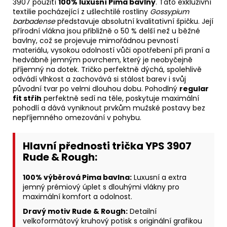
3907 použití
100% luxusní Pima bavlny
. Tato exkluzivní
textilie pocházející z ušlechtilé rostliny
Gossypium
barbadense
představuje absolutní kvalitativní špičku. Její
přírodní vlákna jsou přibližně o 50 % delší než u běžné
bavlny, což se projevuje mimořádnou pevností
materiálu, vysokou odolností vůči opotřebení při praní a
hedvábně jemným povrchem, který je neobyčejně
příjemný na dotek. Tričko perfektně dýchá, spolehlivě
odvádí vlhkost a zachovává si stálost barev i svůj
původní tvar po velmi dlouhou dobu. Pohodlný
regular
fit střih
perfektně sedí na těle, poskytuje maximální
pohodlí a dává vyniknout prvkům mužské postavy bez
nepříjemného omezování v pohybu.
Hlavní přednosti trička YPS 3907
Rude & Rough:
100% výběrová Pima bavlna:
Luxusní a extra
jemný prémiový úplet s dlouhými vlákny pro
maximální komfort a odolnost.
Dravý motiv Rude & Rough:
Detailní
velkoformátový kruhový potisk s originální grafikou