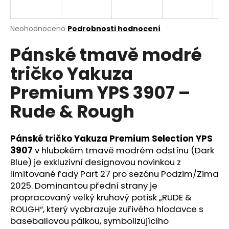
a
j
Průměrné
Neohodnoceno
Podrobnosti hodnocení
í
hodnocení
Pánské tmavě modré
produktu
t
je
?
tričko Yakuza
0,0
z
Premium YPS 3907 –
5
hvězdiček.
Rude & Rough
HLEDAT
Pánské tričko Yakuza Premium Selection YPS
3907
v hlubokém tmavě modrém odstínu (Dark
Blue) je exkluzivní designovou novinkou z
D
o
limitované řady Part 27 pro sezónu Podzim/Zima
p
2025. Dominantou přední strany je
o
propracovaný velký kruhový potisk „RUDE &
r
ROUGH“, který vyobrazuje zuřivého hlodavce s
u
baseballovou pálkou, symbolizujícího