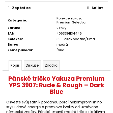
Zeptat se
Sdílet
Kolekce Yakuza
Kategorie
:
Premium Selection
Záruka
:
2 roky
EAN
:
4063391134446
Kolekce
:
39 - 2025 podzim/zima
Barva
:
modrá
Země původu
:
Čína
Popis
Diskuze
Značka
Pánské tričko Yakuza Premium
YPS 3907: Rude & Rough – Dark
Blue
Osvěžte svůj šatník pořádnou porcí nekompromisního
stylu, dravé energie a prémiové kvality od uznávané
německé značky. Pánské tmavě modré tričko s krátkým