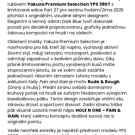
rukávem
Yakuza Premium Selection YPS 3907
z
limitované edice Part 27 pro sezónu Podzim/Zima 2025
přichází s originálním, vizuálně silným designem.
Elegantní a temný odstín Dark Blue tvoří dokonalé
pozadí pro detailně propracovanou, graficky jedinečnou
tiskovou kompozici na hrudi i na zádech.
Oblečení značky Yakuza Premium Selection je
navrhováno pro lidi, kteří žijí naplno, vyznávají aktivní
životní styl, milují tetování, motorsport, posilování a
odmítají zapadnout v šedivém průměru davu. Díky
přísně limitovanému počtu vyrobených kusů máte
stoprocentní jistotu, že ve svém okolí zazáříte
jedinečností. Hlavním tématem tohoto modelu z
exkluzivní řady
Pain and Gain
je motiv
Rude & Rough
(Drsný a hrubý). Přední stranu ovládá dominantní
kruhový potisk na hrudi se zuřivým hlodavcem svírajícím
baseballovou pálku. Tento design zosobňuje vnitřní sílu,
zdravou drzost a sportovní dravost. Zadní stranu trička
pak vkusně uzavírá menší nápis
HOLE N ONE – PAIN &
GAIN
, který celému konceptu dodává surový ráz a
originální pointu.
Vedle neotřelé estetiky je největší předností modelu YPS