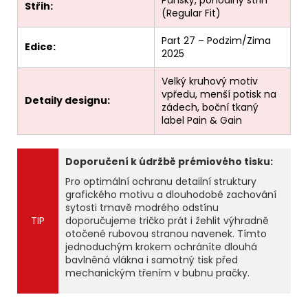
Pánský, pohodlný střih
Střih:
(Regular Fit)
Part 27 – Podzim/Zima
Edice:
2025
Velký kruhový motiv
vpředu, menší potisk na
Detaily designu:
zádech, boční tkaný
label Pain & Gain
Doporučení k údržbě prémiového tisku:
Pro optimální ochranu detailní struktury
grafického motivu a dlouhodobé zachování
sytosti tmavě modrého odstínu
TIP
doporučujeme tričko prát i žehlit výhradně
otočené rubovou stranou navenek. Tímto
jednoduchým krokem ochráníte dlouhá
bavlněná vlákna i samotný tisk před
mechanickým třením v bubnu pračky.