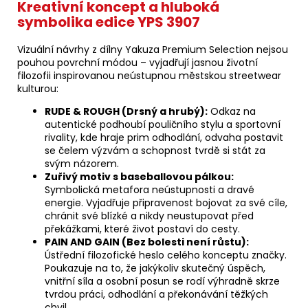
Kreativní koncept a hluboká
symbolika edice YPS 3907
Vizuální návrhy z dílny Yakuza Premium Selection nejsou
pouhou povrchní módou – vyjadřují jasnou životní
filozofii inspirovanou neústupnou městskou streetwear
kulturou:
RUDE & ROUGH (Drsný a hrubý):
Odkaz na
autentické podhoubí pouličního stylu a sportovní
rivality, kde hraje prim odhodlání, odvaha postavit
se čelem výzvám a schopnost tvrdě si stát za
svým názorem.
Zuřivý motiv s baseballovou pálkou:
Symbolická metafora neústupnosti a dravé
energie. Vyjadřuje připravenost bojovat za své cíle,
chránit své blízké a nikdy neustupovat před
překážkami, které život postaví do cesty.
PAIN AND GAIN (Bez bolesti není růstu):
Ústřední filozofické heslo celého konceptu značky.
Poukazuje na to, že jakýkoliv skutečný úspěch,
vnitřní síla a osobní posun se rodí výhradně skrze
tvrdou práci, odhodlání a překonávání těžkých
chvil.