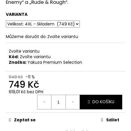
č
Enemy“ a „Rude & Rough“.
u
j
VARIANTA
e
m
e
Můžeme doručit do:
Zvolte variantu
PÁNSKÉ
Zvolte variantu
OLIVOVÉ
Kód:
Zvolte variantu
TRIČKO
Značka:
Yakuza Premium Selection
YAKUZA
PREMIUM
BL-
848 Kč
–11 %
204
749 Kč
-
BROKEN
619,01 Kč bez DPH
LEGEND
Měrná
DO KOŠÍKU
848
cena:
Kč
Zeptat se
Sdílet