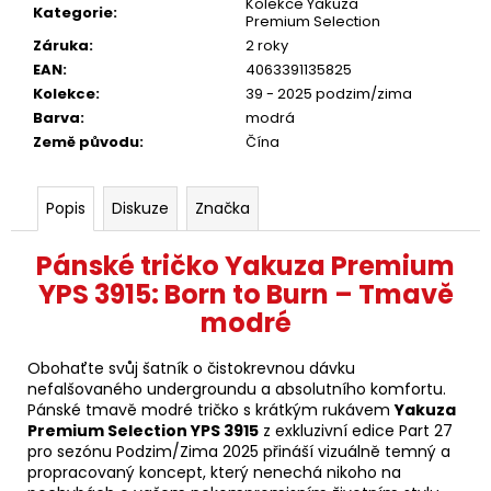
Kolekce Yakuza
Kategorie
:
Premium Selection
Záruka
:
2 roky
EAN
:
4063391135825
Kolekce
:
39 - 2025 podzim/zima
Barva
:
modrá
Země původu
:
Čína
Popis
Diskuze
Značka
Pánské tričko Yakuza Premium
YPS 3915: Born to Burn – Tmavě
modré
Obohaťte svůj šatník o čistokrevnou dávku
nefalšovaného undergroundu a absolutního komfortu.
Pánské tmavě modré tričko s krátkým rukávem
Yakuza
Premium Selection YPS 3915
z exkluzivní edice Part 27
pro sezónu Podzim/Zima 2025 přináší vizuálně temný a
propracovaný koncept, který nenechá nikoho na