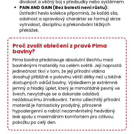
divokost a věčný boj s předsudky nebo systémem.
PAIN AND GAIN (Bez bolesti není růstu):
Ústřední heslo kolekce připomíná, že každá síla,
odolnost a opravdový charakter se formují skrze
vytrvalost, disciplínu a překonávání těžkých
překážek.
Proč zvolit oblečení z pravé Pima
bavlny?
Pima bavlna představuje absolutní šlechtu mezi
bavlněnými materiály na celém světě. Její naprostá
jedinečnost tkví v tom, že její přírodní vlákna
dosahují přibližně o polovinu větší délky než u běžně
dostupných odrůd bavlny. Výsledkem je extrémně
jemný a hladký úplet, který je mimořádně pevný ve
švech, nevytahuje se a dokonale odolává
nežádoucímu žmolkování. Tento ušlechtilý přírodní
materiál je fantasticky prodyšný, přirozeně
hypoalergenní a nabízí nezaměnitelný hedvábný
lesk spolu s maximálním komfortem pro citlivou
pokožku po celý den.