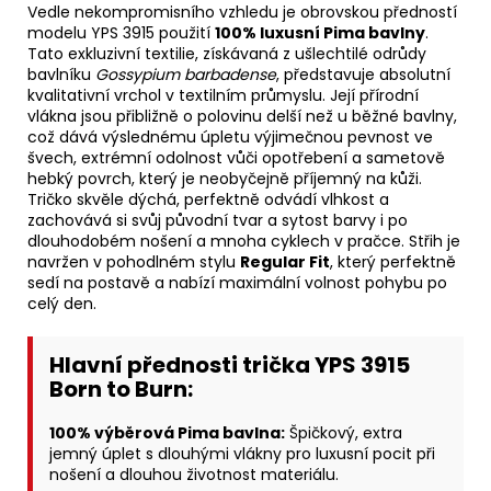
Vedle nekompromisního vzhledu je obrovskou předností
modelu YPS 3915 použití
100% luxusní Pima bavlny
.
Tato exkluzivní textilie, získávaná z ušlechtilé odrůdy
bavlníku
Gossypium barbadense
, představuje absolutní
kvalitativní vrchol v textilním průmyslu. Její přírodní
vlákna jsou přibližně o polovinu delší než u běžné bavlny,
což dává výslednému úpletu výjimečnou pevnost ve
švech, extrémní odolnost vůči opotřebení a sametově
hebký povrch, který je neobyčejně příjemný na kůži.
Tričko skvěle dýchá, perfektně odvádí vlhkost a
zachovává si svůj původní tvar a sytost barvy i po
dlouhodobém nošení a mnoha cyklech v pračce. Střih je
navržen v pohodlném stylu
Regular Fit
, který perfektně
sedí na postavě a nabízí maximální volnost pohybu po
celý den.
Hlavní přednosti trička YPS 3915
Born to Burn:
100% výběrová Pima bavlna:
Špičkový, extra
jemný úplet s dlouhými vlákny pro luxusní pocit při
nošení a dlouhou životnost materiálu.