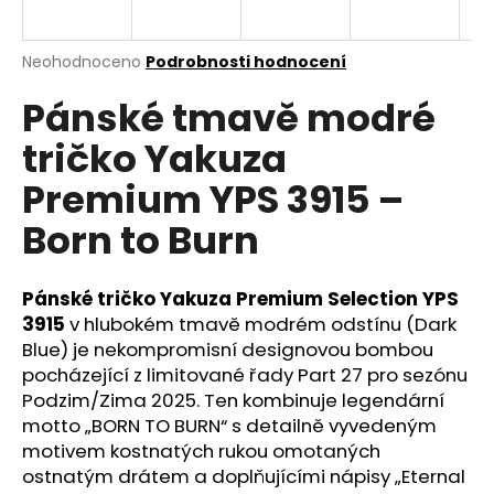
a
j
Průměrné
Neohodnoceno
Podrobnosti hodnocení
í
hodnocení
Pánské tmavě modré
produktu
t
je
?
tričko Yakuza
0,0
z
Premium YPS 3915 –
5
hvězdiček.
Born to Burn
HLEDAT
Pánské tričko Yakuza Premium Selection YPS
3915
v hlubokém tmavě modrém odstínu (Dark
Blue) je nekompromisní designovou bombou
D
o
pocházející z limitované řady Part 27 pro sezónu
p
Podzim/Zima 2025. Ten kombinuje legendární
o
motto „BORN TO BURN“ s detailně vyvedeným
r
motivem kostnatých rukou omotaných
u
ostnatým drátem a doplňujícími nápisy „Eternal