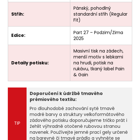
Pánský, pohodlný
Střih:
standardní střih (Regular
Fit)
Part 27 – Podzim/Zima
Edice:
2025
Masivní tisk na zádech,
menší motiv s lebkami
Detaily potisku:
na hrudi, potisk na
rukávu, tkaný label Pain
& Gain
Doporučení k údržbě tmavého
prémiového textilu:
Pro dlouhodobé zachování syté tmavě
modré barvy a struktury velkoformátového
zádového potisku doporučujeme tričko prát i
TIP
žehlit výhradně otočené rubovou stranou
navenek. Používejte jemné prací gely určené
na barevné či tmavé prádlo a vyhněte se