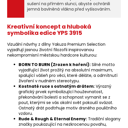
sušení na přímém slunci, abyste ochránili
jemná bavlněná vlákna před vyšisováním.
Kreativní koncept a hluboká
symbolika edice YPS 3915
Vizuální návrhy z dílny Yakuza Premium Selection
vyjadřují jasnou životní filozofii inspirovanou
nekompromisní městskou hardcore kulturou:
BORN TO BURN (Zrozen k hoření):
Silné motto
vyjadřující život prožitý na absolutní maximum,
spalující vášeň pro věci, které děláte, a odmítnutí
živoření v nudném stereotypu.
Kostnaté ruce s ostnatým drátem:
Výrazný
grafický prvek symbolizující houževnatost,
překonávání bolesti a schopnost vymanit se z
pout, kterými se vás okolní svět pokouší svázat.
Ostnatý drát podtrhuje motiv drsného pouličního
vzdoru.
Rude & Rough & Eternal Enemy:
Tradiční slogany
značky poukazující na nezkrocenou povahu,