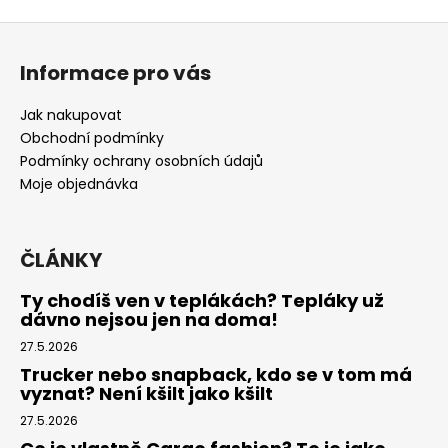
Z
á
Informace pro vás
p
a
Jak nakupovat
t
Obchodní podmínky
í
Podmínky ochrany osobních údajů
Moje objednávka
ČLÁNKY
Ty chodíš ven v teplákách? Tepláky už
dávno nejsou jen na doma!
27.5.2026
Trucker nebo snapback, kdo se v tom má
vyznat? Není kšilt jako kšilt
27.5.2026