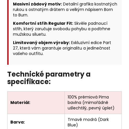
Masivní zádový motiv:
Detailní grafika kostnatých
rukou s ostnatým drátem a velkým nápisem Born
to Burn.
Komfortní střih Regular Fit:
Skvěle padnoucí
střih, který zaručuje svobodu pohybu a podtrhne
mužskou siluetu.
Limitovaný objem výroby:
Exkluzivní edice Part
27, která vám garantuje originalitu a jedinečnost
vašeho outfitu.
Technické parametry a
specifikace:
100% prémiová Pima
Materiál:
bavlna (mimořádně
ušlechtilý, pevný úplet)
Tmavě modrá (Dark
Barva:
Blue)