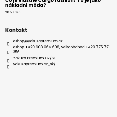
Co je vlastně Cargo fashion? To je jako
nákladní móda?
26.5.2026
Kontakt
eshop
@
yakuzapremium.cz
eshop +420 608 064 608, velkoobchod +420 775 721
356
Yakuza Premium CZ/SK
yakuzapremium.cz_sk/