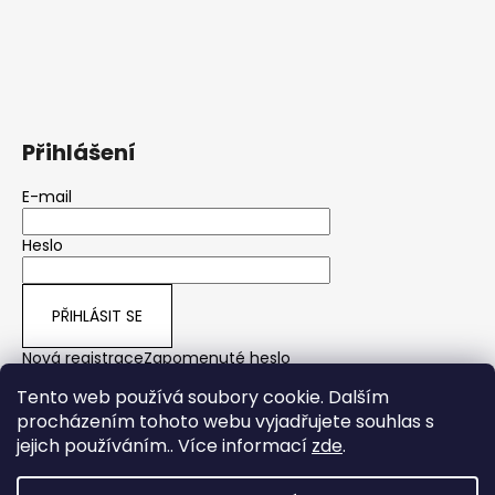
Přihlášení
E-mail
Heslo
PŘIHLÁSIT SE
Nová registrace
Zapomenuté heslo
Tento web používá soubory cookie. Dalším
procházením tohoto webu vyjadřujete souhlas s
jejich používáním.. Více informací
zde
.
yps