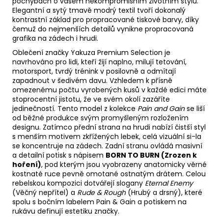
pochybách o vašem nekompromisním životním stylu.
Elegantní a sytý tmavě modrý textil tvoří dokonalý
kontrastní základ pro propracované tiskové barvy, díky
čemuž do nejmenších detailů vynikne propracovaná
grafika na zádech i hrudi.
Oblečení značky Yakuza Premium Selection je
navrhováno pro lidi, kteří žijí naplno, milují tetování,
motorsport, tvrdý trénink v posilovně a odmítají
zapadnout v šedivém davu. Vzhledem k přísně
omezenému počtu vyrobených kusů v každé edici máte
stoprocentní jistotu, že ve svém okolí zazáříte
jedinečností. Tento model z kolekce
Pain and Gain
se liší
od běžné produkce svým promyšleným rozložením
designu. Zatímco přední strana na hrudi nabízí čistší styl
s menším motivem zkřížených lebek, celá vizuální si-la
se koncentruje na zádech. Zadní stranu ovládá masivní
a detailní potisk s nápisem
BORN TO BURN (Zrozen k
hoření)
, pod kterým jsou vyobrazeny anatomicky věrné
kostnaté ruce pevně omotané ostnatým drátem. Celou
rebelskou kompozici dotvářejí slogany
Eternal Enemy
(Věčný nepřítel) a
Rude & Rough
(Hrubý a drsný), které
spolu s bočním labelem Pain & Gain a potiskem na
rukávu definují estetiku značky.