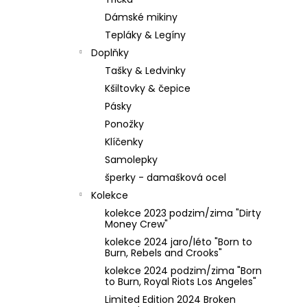
3228 OLIVOVĚ ZELENÉ
l
Dámské mikiny
1 499 Kč
Původně:
1 623 Kč
Tepláky & Legíny
Doplňky
Tašky & Ledvinky
Kšiltovky & čepice
Pásky
Ponožky
Klíčenky
Samolepky
šperky - damašková ocel
Kolekce
kolekce 2023 podzim/zima "Dirty
Money Crew"
kolekce 2024 jaro/léto "Born to
Burn, Rebels and Crooks"
kolekce 2024 podzim/zima "Born
to Burn, Royal Riots Los Angeles"
Limited Edition 2024 Broken