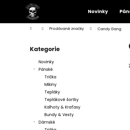
K
Přejít
na
o
Novinky
Pán
obsah
Zpět
Zpět
š
do
do
í
Domů
Prodávané značky
Candy Gang
k
obchodu
obchodu
P
o
Kategorie
Přeskočit
s
kategorie
t
Novinky
r
Pánské
a
Trička
n
Mikiny
n
Tepláky
í
Teplákové šortky
p
Kalhoty & Kraťasy
a
Bundy & Vesty
n
Dámské
CARGO KRAŤASY YAKUZA PREMIUM
e
Trička