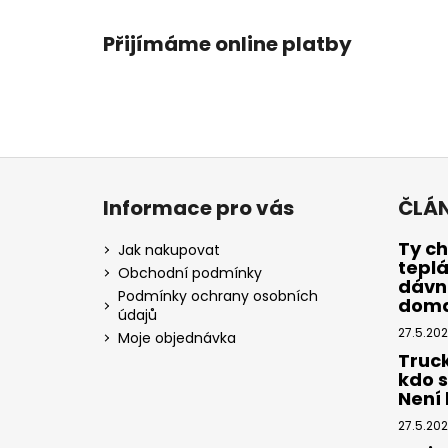
Přijímáme online platby
Z
á
Informace pro vás
ČLÁ
p
a
Ty ch
Jak nakupovat
tepl
t
Obchodní podmínky
dávno
í
Podmínky ochrany osobních
dom
údajů
27.5.20
Moje objednávka
Truc
kdo 
Není k
27.5.20