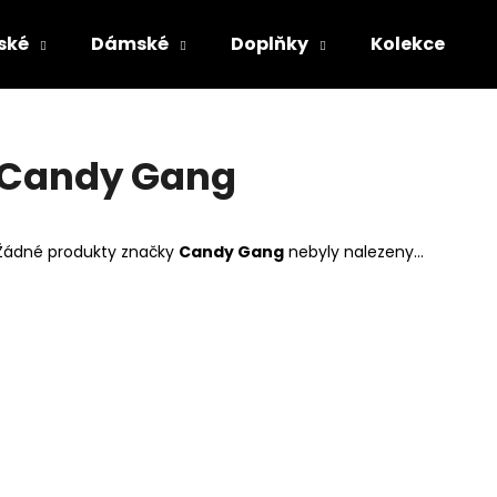
ské
Dámské
Doplňky
Kolekce
Co potřebujete najít?
Candy Gang
HLEDAT
Žádné produkty značky
Candy Gang
nebyly nalezeny...
Doporučujeme
ČERNÉ PÁNSKÉ TEPLÁKY YAKUZA
PÁNSKÁ VESTA 