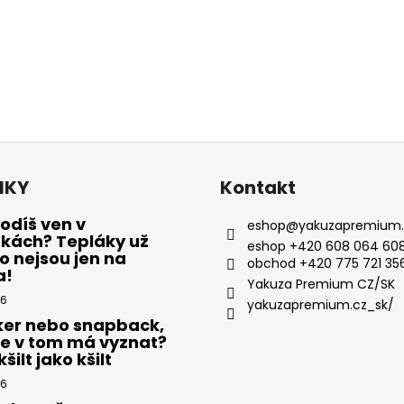
NKY
Kontakt
odíš ven v
eshop
@
yakuzapremium.
ákách? Tepláky už
eshop +420 608 064 608
 nejsou jen na
obchod +420 775 721 35
a!
Yakuza Premium CZ/SK
26
yakuzapremium.cz_sk/
ker nebo snapback,
se v tom má vyznat?
šilt jako kšilt
26