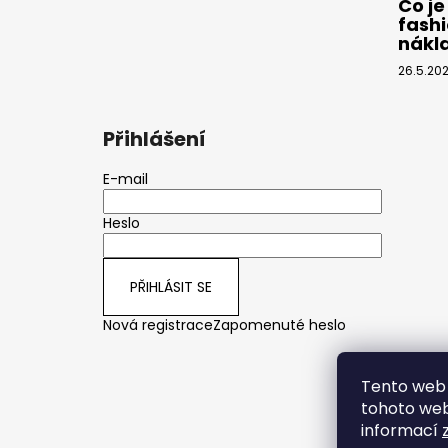
Co je
fashi
nákl
26.5.20
Přihlášení
E-mail
Heslo
PŘIHLÁSIT SE
Nová registrace
Zapomenuté heslo
Tento web 
tohoto webu
informací