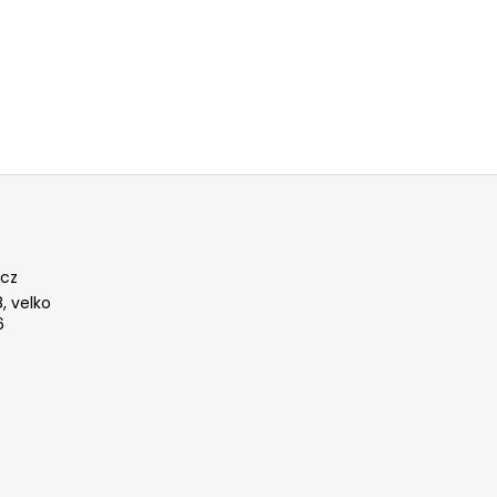
cz
, velko
6