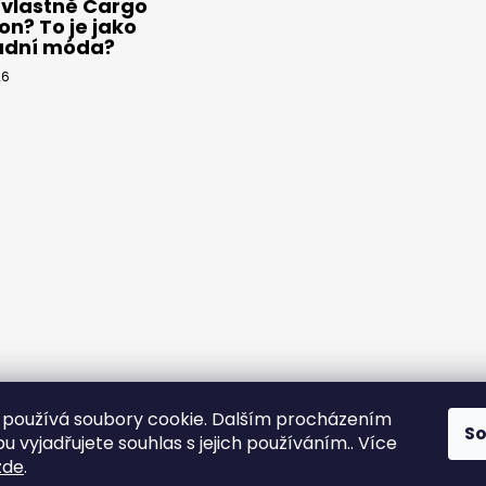
 vlastně Cargo
on? To je jako
adní móda?
26
používá soubory cookie. Dalším procházením
S
 vyjadřujete souhlas s jejich používáním.. Více
yps
zde
.