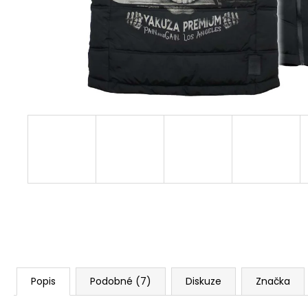
3228 OLIVOVĚ ZELENÉ
1 499 Kč
Původně:
1 623 Kč
Popis
Podobné (7)
Diskuze
Značka