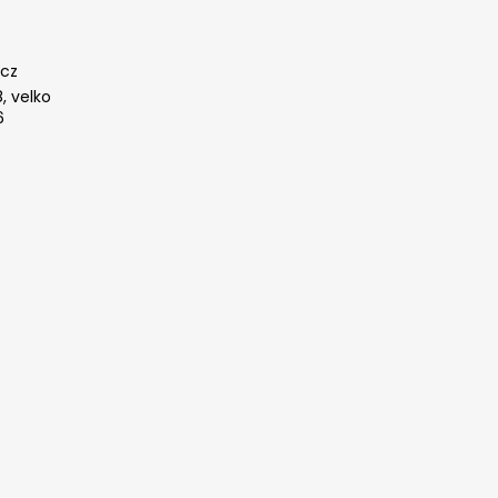
cz
, velko
6