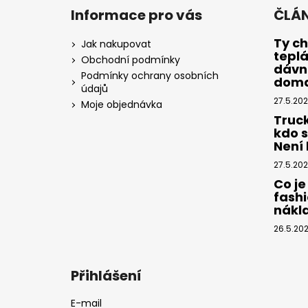
á
Informace pro vás
ČLÁ
p
a
Ty ch
Jak nakupovat
tepl
t
Obchodní podmínky
dávno
í
Podmínky ochrany osobních
dom
údajů
27.5.20
Moje objednávka
Truc
kdo 
Není k
27.5.20
Co je
fashi
nákl
26.5.20
Přihlášení
E-mail