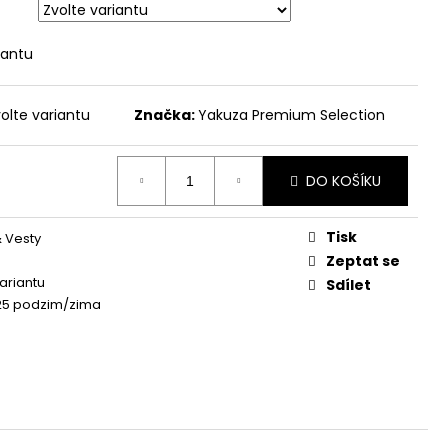
 ŽLUTÁ
iantu
olte variantu
Značka:
Yakuza Premium Selection
DO KOŠÍKU
Tisk
 Vesty
Zeptat se
variantu
Sdílet
25 podzim/zima