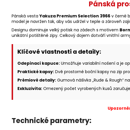
Pánská pro
Pánská vesta
Yakuza Premium Selection 3966
v černé b
model je navržen tak, aby vás udržel v teple a zároveň zaj
Designu dominuje velký potisk na zádech s motivem
Born
unikátní potištěné zipy. Celkový dojem dotváří vnitřní ar
Klíčové vlastnosti a detaily:
Odepínací kapuce:
Umožňuje variabilní nošení a je o
Praktické kapsy:
Dvě prostorné boční kapsy na zip pro
Prémiové detaily:
Gumová nášivka „Rude & Rough“ na s
Exkluzivita:
Omezený počet vyrobených kusů zaručuje 
Upozorněn
Technické parametry: