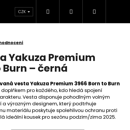
Hledat
Přihlášení
Nákupní
Kontakt
Velkoobchod
Obchodní podmínk
CZK
košík
 hodnocení
ta Yakuza Premium
o Burn – černá
vaná vesta Yakuza Premium 3966 Born to Burn
m doplňkem pro každého, kdo hledá spojení
harakteru. Vesta disponuje pohodlným volným
í a výrazným designem, který podtrhuje
ému materiálu poskytuje spolehlivou ochranu proti
dělá ideální kousek pro sezónu podzim/zima 2025.
YAKUZA PREMIUM 3966