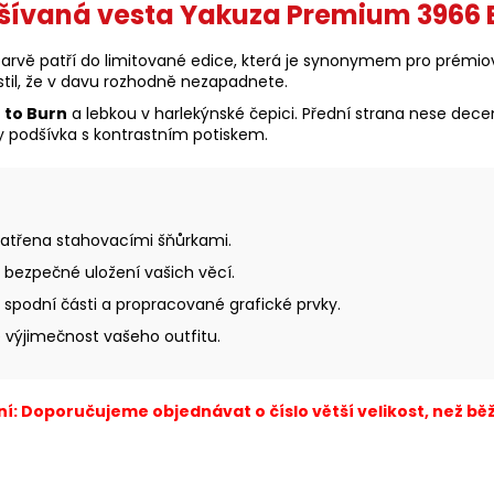
šívaná vesta Yakuza Premium 3966 B
arvě patří do limitované edice, která je synonymem pro prémiov
istil, že v davu rozhodně nezapadnete.
 to Burn
a lebkou v harlekýnské čepici. Přední strana nese decen
my podšívka s kontrastním potiskem.
patřena stahovacími šňůrkami.
 bezpečné uložení vašich věcí.
podní části a propracované grafické prvky.
výjimečnost vašeho outfitu.
í: Doporučujeme objednávat o číslo větší velikost, než běž