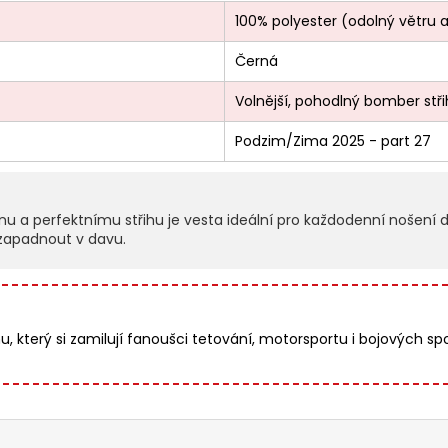
100% polyester (odolný větru 
Černá
Volnější, pohodlný bomber stři
Podzim/Zima 2025 - part 27
 a perfektnímu střihu je vesta ideální pro každodenní nošení d
í zapadnout v davu.
 který si zamilují fanoušci tetování, motorsportu i bojových sp