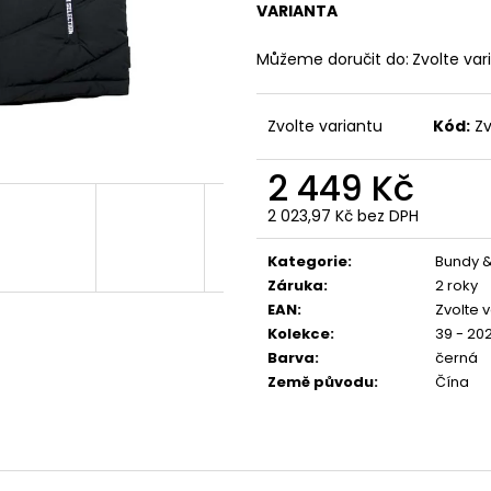
PREMIUM YPJO 4029
BORN TO BURN –
VARIANTA
1 591 Kč
2 449 Kč
Můžeme doručit do:
Zvolte var
Zvolte variantu
Kód:
Zv
2 449 Kč
2 023,97 Kč bez DPH
Měrná
cena:
Kategorie
:
Bundy &
Záruka
:
2 roky
EAN
:
Zvolte 
Kolekce
:
39 - 20
Barva
:
černá
Země původu
:
Čína