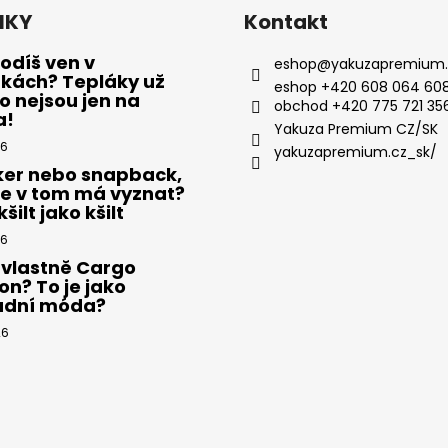
NKY
Kontakt
odíš ven v
eshop
@
yakuzapremium.
ákách? Tepláky už
eshop +420 608 064 608
 nejsou jen na
obchod +420 775 721 35
a!
Yakuza Premium CZ/SK
26
yakuzapremium.cz_sk/
ker nebo snapback,
se v tom má vyznat?
šilt jako kšilt
26
 vlastně Cargo
on? To je jako
adní móda?
26