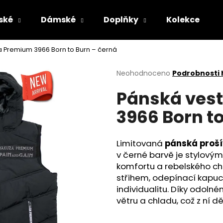
ské
Dámské
Doplňky
Kolekce
a Premium 3966 Born to Burn – černá
Co potřebujete najít?
Průměrné
Neohodnoceno
Podrobnosti
hodnocení
Pánská ves
produktu
HLEDAT
je
3966 Born t
0,0
z
5
Doporučujeme
hvězdiček.
Limitovaná
pánská proší
v černé barvě je stylový
komfortu a rebelského c
střihem, odepínací kapuc
individualitu. Díky odoln
větru a chladu, což z ní 
ČERNÉ PÁNSKÉ TEPLÁKY YAKUZA
PÁNSKÁ VESTA 