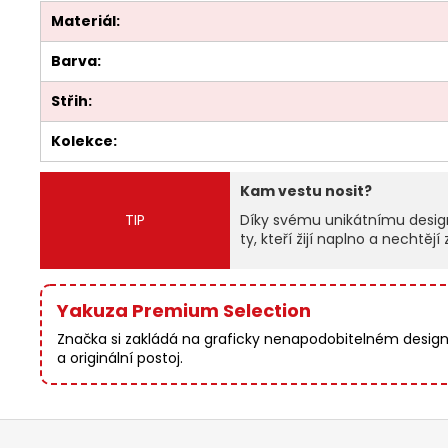
Materiál:
Barva:
Střih:
Kolekce:
Kam vestu nosit?
TIP
Díky svému unikátnímu designu
ty, kteří žijí naplno a nechtěj
Yakuza Premium Selection
Značka si zakládá na graficky nenapodobitelném designu,
a originální postoj.
Z