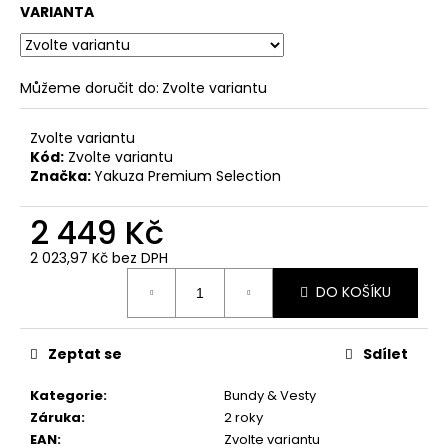
č
VARIANTA
u
j
e
m
Můžeme doručit do:
Zvolte variantu
e
Zvolte variantu
Kód:
Zvolte variantu
PÁNSKÉ
Značka:
Yakuza Premium Selection
OLIVOVÉ
TRIČKO
2 449 Kč
YAKUZA
PREMIUM
BL-
2 023,97 Kč bez DPH
204
Měrná
-
DO KOŠÍKU
cena:
BROKEN
LEGEND
848
Zeptat se
Sdílet
Kč
Kategorie
:
Bundy & Vesty
Záruka
:
2 roky
EAN
:
Zvolte variantu