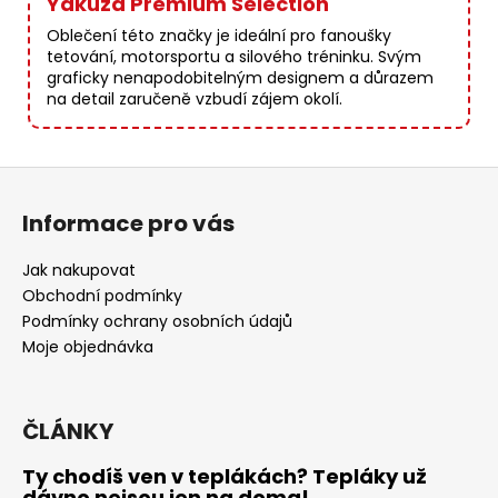
Yakuza Premium Selection
Oblečení této značky je ideální pro fanoušky
tetování, motorsportu a silového tréninku. Svým
graficky nenapodobitelným designem a důrazem
na detail zaručeně vzbudí zájem okolí.
Z
á
Informace pro vás
p
a
Jak nakupovat
t
Obchodní podmínky
í
Podmínky ochrany osobních údajů
Moje objednávka
ČLÁNKY
Ty chodíš ven v teplákách? Tepláky už
dávno nejsou jen na doma!