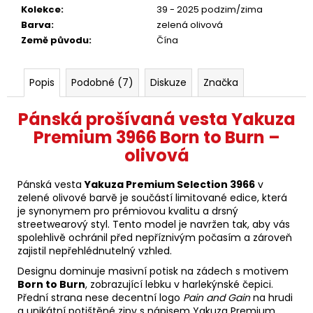
Kolekce
:
39 - 2025 podzim/zima
Barva
:
zelená olivová
Země původu
:
Čína
Popis
Podobné (7)
Diskuze
Značka
Pánská prošívaná vesta Yakuza
Premium 3966 Born to Burn –
olivová
Pánská vesta
Yakuza Premium Selection 3966
v
zelené olivové barvě je součástí limitované edice, která
je synonymem pro prémiovou kvalitu a drsný
streetwearový styl. Tento model je navržen tak, aby vás
spolehlivě ochránil před nepříznivým počasím a zároveň
zajistil nepřehlédnutelný vzhled.
Designu dominuje masivní potisk na zádech s motivem
Born to Burn
, zobrazující lebku v harlekýnské čepici.
Přední strana nese decentní logo
Pain and Gain
na hrudi
a unikátní potištěné zipy s nápisem Yakuza Premium