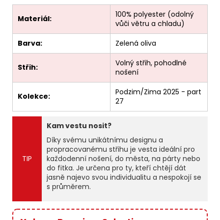
100% polyester (odolný
Materiál:
vůči větru a chladu)
Barva:
Zelená oliva
Volný střih, pohodlné
Střih:
nošení
Podzim/Zima 2025 - part
Kolekce:
27
Kam vestu nosit?
Díky svému unikátnímu designu a
propracovanému střihu je vesta ideální pro
TIP
každodenní nošení, do města, na párty nebo
do fitka. Je určena pro ty, kteří chtějí dát
jasně najevo svou individualitu a nespokojí se
s průměrem.