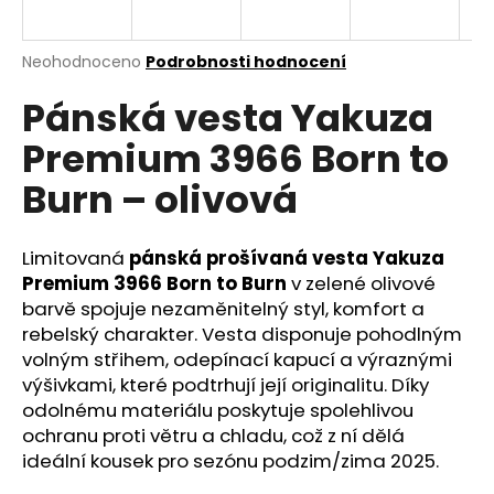
a
j
Průměrné
Neohodnoceno
Podrobnosti hodnocení
í
hodnocení
Pánská vesta Yakuza
produktu
t
je
?
Premium 3966 Born to
0,0
z
Burn – olivová
5
hvězdiček.
Limitovaná
pánská prošívaná vesta Yakuza
HLEDAT
Premium 3966 Born to Burn
v zelené olivové
barvě spojuje nezaměnitelný styl, komfort a
rebelský charakter. Vesta disponuje pohodlným
D
volným střihem, odepínací kapucí a výraznými
o
výšivkami, které podtrhují její originalitu. Díky
p
odolnému materiálu poskytuje spolehlivou
o
ochranu proti větru a chladu, což z ní dělá
r
ideální kousek pro sezónu podzim/zima 2025.
u