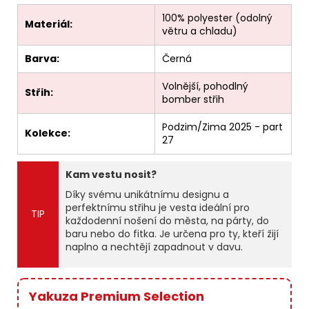
100% polyester (odolný
Materiál:
větru a chladu)
Barva:
Černá
Volnější, pohodlný
Střih:
bomber střih
Podzim/Zima 2025 - part
Kolekce:
27
Kam vestu nosit?
Díky svému unikátnímu designu a
perfektnímu střihu je vesta ideální pro
TIP
každodenní nošení do města, na párty, do
baru nebo do fitka. Je určena pro ty, kteří žijí
naplno a nechtějí zapadnout v davu.
Yakuza Premium Selection