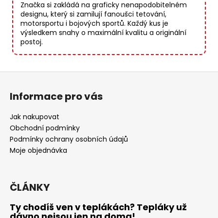
Značka si zakládá na graficky nenapodobitelném
designu, který si zamilují fanoušci tetování,
motorsportu i bojových sportů. Každý kus je
výsledkem snahy o maximální kvalitu a originální
postoj.
Z
á
Informace pro vás
p
a
Jak nakupovat
t
Obchodní podmínky
í
Podmínky ochrany osobních údajů
Moje objednávka
ČLÁNKY
Ty chodíš ven v teplákách? Tepláky už
dávno nejsou jen na doma!