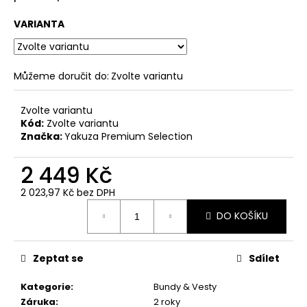
č
u
VARIANTA
j
e
m
e
Můžeme doručit do:
Zvolte variantu
Zvolte variantu
PÁNSKÁ
Kód:
Zvolte variantu
VESTA
Značka:
Yakuza Premium Selection
YAKUZA
PREMIUM
3966
2 449 Kč
BORN
TO
2 023,97 Kč bez DPH
BURN
Měrná
–
DO KOŠÍKU
cena:
ŽLUTÁ
2
449
Zeptat se
Sdílet
Kč
Kategorie
:
Bundy & Vesty
Záruka
:
2 roky