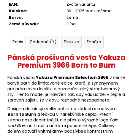
EAN
:
Zvolte variantu
Kolekce
:
39 - 2025 podzim/zima
Barva
:
černá
Země původu
:
Čína
Popis
Podobné (7)
Diskuze
Značka
Pánská prošívaná vesta Yakuza
Premium 3966 Born to Burn
Pánská vesta
Yakuza Premium Selection 3966
v černé
barvě patří do limitované edice, která je synonymem
pro prémiovou kvalitu a nezaměnitelný streetwearový
styl. Tento model je navržen tak, aby vás udržel v teple a
zároveň zajistil, že v davu rozhodně nezapadnete.
Designu dominuje velký potisk na zádech s motivem
Born to Burn
a lebkou v harlekýnské čepici. Přední
strana nese decentnější, ale přesto výrazné logo
Pain
and Gain
na hrudi a unikátní potištěné zipy. Celkový
dojem dotváří vnitřní army podšívka s kontrastním