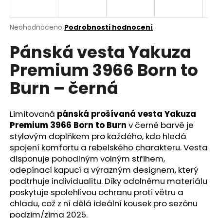
a
j
Průměrné
Neohodnoceno
Podrobnosti hodnocení
í
hodnocení
Pánská vesta Yakuza
produktu
t
je
?
Premium 3966 Born to
0,0
z
Burn – černá
5
hvězdiček.
Limitovaná
pánská prošívaná vesta Yakuza
HLEDAT
Premium 3966 Born to Burn
v černé barvě je
stylovým doplňkem pro každého, kdo hledá
spojení komfortu a rebelského charakteru. Vesta
D
disponuje pohodlným volným střihem,
o
odepínací kapucí a výrazným designem, který
p
podtrhuje individualitu. Díky odolnému materiálu
o
poskytuje spolehlivou ochranu proti větru a
r
chladu, což z ní dělá ideální kousek pro sezónu
u
podzim/zima 2025.