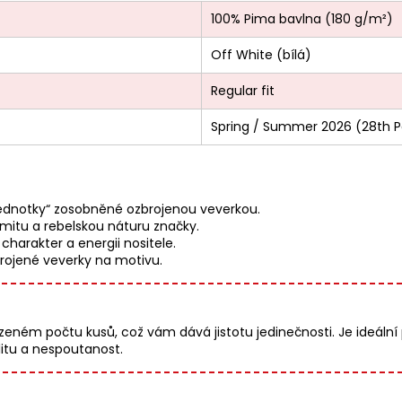
100% Pima bavlna (180 g/m²)
Off White (bílá)
Regular fit
Spring / Summer 2026 (28th P
jednotky“ zosobněné ozbrojenou veverkou.
ymitu a rebelskou náturu značky.
harakter a energii nositele.
rojené veverky na motivu.
ém počtu kusů, což vám dává jistotu jedinečnosti. Je ideální p
litu a nespoutanost.