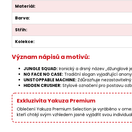
Materiál:
Barva:
Střih:
Kolekce:
Význam nápisů a motivů:
JUNGLE SQUAD:
Ironický a drsný název „džunglové 
NO FACE NO CASE:
Tradiční slogan vyjadřující anon
UNSTOPPABLE MACHINE:
Zdůrazňuje nezastavitelný c
HIDDEN CRUSHER:
Stylové označení pro postavu ozb
Exkluzivita Yakuza Premium
Oblečení Yakuza Premium Selection je vyráběno v omezen
kteří chtějí svým vzhledem jasně vyjádřit svou individua