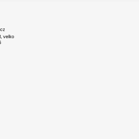
cz
, velko
6