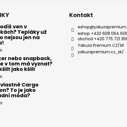
NKY
Kontakt
odíš ven v
eshop
@
yakuzapremium.
ákách? Tepláky už
eshop +420 608 064 608
 nejsou jen na
obchod +420 775 721 35
a!
Yakuza Premium CZ/SK
26
yakuzapremium.cz_sk/
ker nebo snapback,
se v tom má vyznat?
šilt jako kšilt
26
 vlastně Cargo
on? To je jako
adní móda?
26