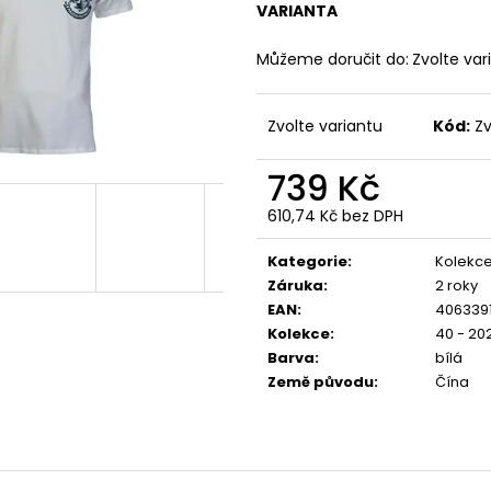
PREMIUM SELECTION YPSW 4076 ČERNÉ
PREMIUM BL-204
VARIANTA
1 223 Kč
848 Kč
Můžeme doručit do:
Zvolte var
Zvolte variantu
Kód:
Zv
739 Kč
610,74 Kč bez DPH
Měrná
cena:
Kategorie
:
Kolekce
Záruka
:
2 roky
EAN
:
406339
Kolekce
:
40 - 20
Barva
:
bílá
Země původu
:
Čína