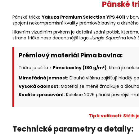
Pánské tr
Pánské tričko
Yakuza Premium Selection YPS 4011
v barv
spojení nekompromisní kvality prémiové bavlny a drsného,
Hlavním vizuálním prvkem je detailní zadní potisk, které
strana trička nese decentnější logo
Jungle Squad
na levé č
Prémiový materiál Pima bavlna:
Tričko je ušito z
Pima bavlny (180 g/m²)
, která je cel
Mimořádná jemnost:
Dlouhá vlákna zajišťují hladký p
Vysoká odolnost:
Materiál se méně žmolkuje a dlouhodo
Kvalita zpracování:
Kolekce 2026 přináší pevnější mat
Tip k velikosti: Stři
Technické parametry a detaily: