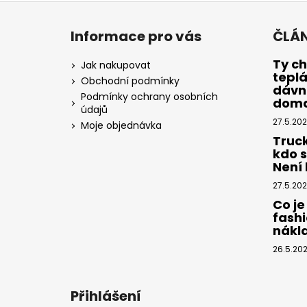
Z
á
Informace pro vás
ČLÁ
p
a
Ty ch
Jak nakupovat
tepl
t
Obchodní podmínky
dávno
í
Podmínky ochrany osobních
dom
údajů
27.5.20
Moje objednávka
Truc
kdo 
Není k
27.5.20
Co je
fashi
nákl
26.5.20
Přihlášení