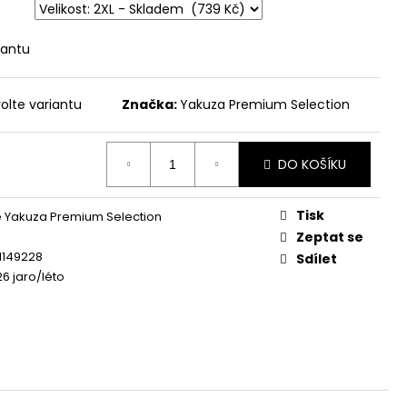
 - BROKEN LEGEND
iantu
olte variantu
Značka:
Yakuza Premium Selection
DO KOŠÍKU
Tisk
 Yakuza Premium Selection
Zeptat se
1149228
Sdílet
26 jaro/léto