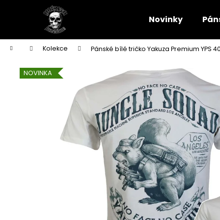
K
Přejít
na
o
Novinky
Pán
obsah
Zpět
Zpět
š
do
do
í
Domů
Kolekce
Pánské bílé tričko Yakuza Premium YPS 4
k
obchodu
obchodu
NOVINKA
PÁNSKÉ TMAVĚ MODRÉ TRIČKO YAKUZA