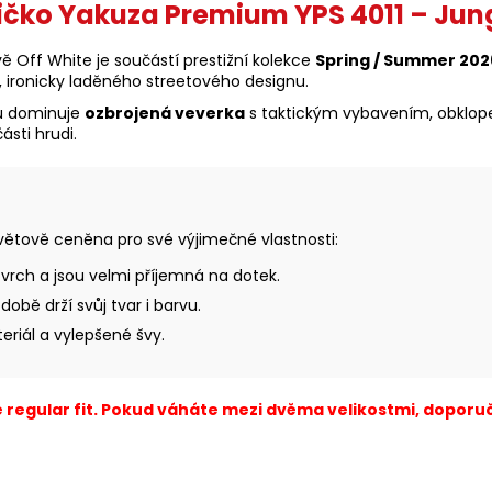
ičko Yakuza Premium YPS 4011 – Ju
ě Off White je součástí prestižní kolekce
Spring / Summer 202
 ironicky laděného streetového designu.
mu dominuje
ozbrojená veverka
s taktickým vybavením, obklope
ásti hrudi.
osvětově ceněna pro své výjimečné vlastnosti:
ovrch a jsou velmi příjemná na dotek.
bě drží svůj tvar i barvu.
eriál a vylepšené švy.
h je regular fit. Pokud váháte mezi dvěma velikostmi, doporuč