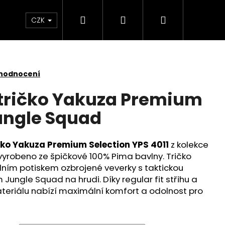
Hledat
Přihlášení
Nákupní
Kontakt
Velkoobchod
Obchodní podmínk
CZK
košík
 hodnocení
 tričko Yakuza Premium
Jungle Squad
ičko Yakuza Premium Selection YPS 4011
z kolekce
vyrobeno ze špičkové 100% Pima bavlny. Tričko
ím potiskem ozbrojené veverky s taktickou
ngle Squad na hrudi. Díky regular fit střihu a
iálu nabízí maximální komfort a odolnost pro
É TRIČKO YAKUZA