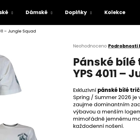
ské
Dámské
Doplňky
Kolekce
011 – Jungle Squad
Co potřebujete najít?
Průměrné
Neohodnoceno
Podrobnosti
hodnocení
Pánské bílé
produktu
HLEDAT
je
YPS 4011 – 
0,0
z
5
Doporučujeme
hvězdiček.
Exkluzivní
pánské bílé tr
Spring / Summer 2026 je 
zaujme dominantním zadn
výbavou a menším logem Ju
mimořádně jemnému mater
každodenní nošení.
PÁNSKÉ KOUPACÍ ŠORTKY YAKUZA
PÁNSKÉ OLIVOV