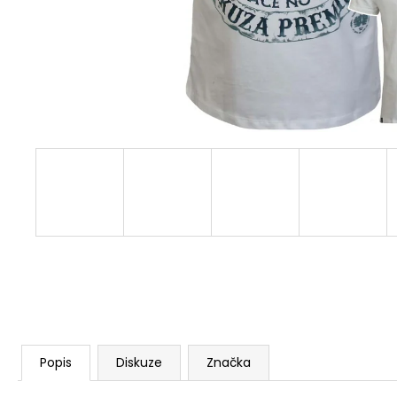
PREMIUM YPS 4008 – ETERNAL ENEMY
739 Kč
Popis
Diskuze
Značka