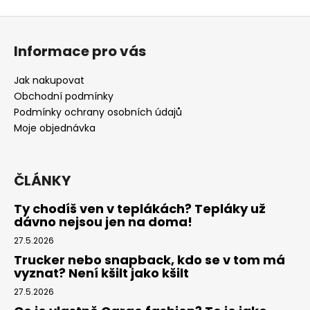
Z
á
Informace pro vás
p
a
Jak nakupovat
t
Obchodní podmínky
í
Podmínky ochrany osobních údajů
Moje objednávka
ČLÁNKY
Ty chodíš ven v teplákách? Tepláky už
dávno nejsou jen na doma!
27.5.2026
Trucker nebo snapback, kdo se v tom má
vyznat? Není kšilt jako kšilt
27.5.2026