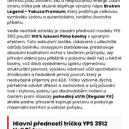
temnou jízdu životem, sílu a nespoutanou energii. Zadní
stranu trička pak vkusně doplňuje výrazný nápis
Broken
Legend – Yakuza Premium
, který podtrhuje celkovou
symboliku vzdoru a autentického, tvrdého životního
příběhu.
Vedle neotřelé estetiky je zásadní předností modelu YPS
3912 použití
100% luxusní Pima bavlny
s opraným
efektem. Tato exkluzivní textilie, získávaná z ušlechtilé
odrůdy bavlníku
Gossypium barbadense
, představuje
absolutní kvalitativní vrchol v textilním průmyslu. Její
přírodní vlákna jsou přibližně o polovinu delší než u běžné
bavlny, což dává výslednému úpletu výjimečnou
strukturální pevnost, vysokou odolnost vůči opotřebení a
žmolkování a hedvábně jemný povrch, který je
neobyčejně příjemný pro kůži. Tričko výborně dýchá,
perfektně odvádí vlhkost a zachovává si svůj původní
tvar i stylovou patinu i po dlouhodobém nošení a
častém praní. Klasický
pohodlný střih (Regular Fit)
skvěle padne, přirozeně kopíruje postavu a poskytuje
maximální komfort a volnost pohybu.
Hlavní přednosti trička YPS 3912