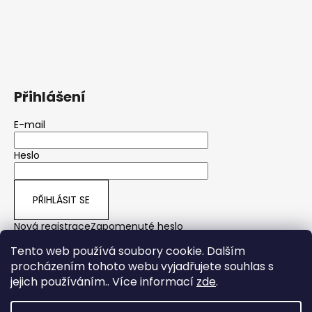
Přihlášení
E-mail
Heslo
PŘIHLÁSIT SE
Nová registrace
Zapomenuté heslo
Tento web používá soubory cookie. Dalším
procházením tohoto webu vyjadřujete souhlas s
jejich používáním.. Více informací
zde
.
yps