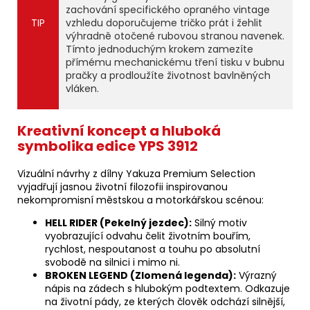
zachování specifického opraného vintage
TIP
vzhledu doporučujeme tričko prát i žehlit
výhradně otočené rubovou stranou navenek.
Tímto jednoduchým krokem zamezíte
přímému mechanickému tření tisku v bubnu
pračky a prodloužíte životnost bavlněných
vláken.
Kreativní koncept a hluboká
symbolika edice YPS 3912
Vizuální návrhy z dílny Yakuza Premium Selection
vyjadřují jasnou životní filozofii inspirovanou
nekompromisní městskou a motorkářskou scénou:
HELL RIDER (Pekelný jezdec):
Silný motiv
vyobrazující odvahu čelit životním bouřím,
rychlost, nespoutanost a touhu po absolutní
svobodě na silnici i mimo ni.
BROKEN LEGEND (Zlomená legenda):
Výrazný
nápis na zádech s hlubokým podtextem. Odkazuje
na životní pády, ze kterých člověk odchází silnější,