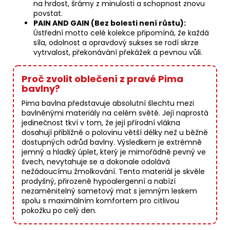
na hrdost, šrámy z minulosti a schopnost znovu
povstat.
PAIN AND GAIN (Bez bolesti není růstu):
Ústřední motto celé kolekce připomíná, že každá
síla, odolnost a opravdový sukses se rodí skrze
vytrvalost, překonávání překážek a pevnou vůli.
Proč zvolit oblečení z pravé Pima
bavlny?
Pima bavlna představuje absolutní šlechtu mezi
bavlněnými materiály na celém světě. Její naprostá
jedinečnost tkví v tom, že její přírodní vlákna
dosahují přibližně o polovinu větší délky než u běžně
dostupných odrůd bavlny. Výsledkem je extrémně
jemný a hladký úplet, který je mimořádně pevný ve
švech, nevytahuje se a dokonale odolává
nežádoucímu žmolkování. Tento materiál je skvěle
prodyšný, přirozeně hypoalergenní a nabízí
nezaměnitelný sametový mat s jemným leskem
spolu s maximálním komfortem pro citlivou
pokožku po celý den.