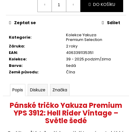
DO KOŠÍKU
cena:
Zeptat se
Sdílet
Kolekce Yakuza
Kategorie
:
Premium Selection
Záruka
:
2 roky
EAN
:
4063391135351
Kolekce
:
39 - 2025 podzim/zima
Barva
:
šedá
Země původu
:
Čína
Popis
Diskuze
Značka
Pánské tričko Yakuza Premium
YPS 3912: Hell Rider Vintage –
Světle šedé