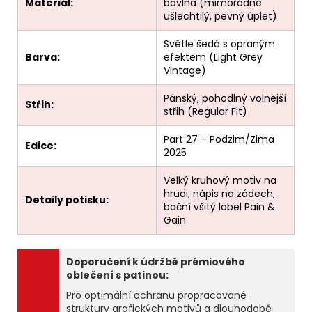
Materiál:
bavlna (mimořádně
ušlechtilý, pevný úplet)
Světle šedá s opraným
Barva:
efektem (Light Grey
Vintage)
Pánský, pohodlný volnější
Střih:
střih (Regular Fit)
Part 27 – Podzim/Zima
Edice:
2025
Velký kruhový motiv na
hrudi, nápis na zádech,
Detaily potisku:
boční všitý label Pain &
Gain
Doporučení k údržbě prémiového
oblečení s patinou:
Pro optimální ochranu propracované
struktury grafických motivů a dlouhodobé