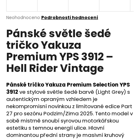
a
j
Průměrné
Neohodnoceno
Podrobnosti hodnocení
í
hodnocení
Pánské světle šedé
produktu
t
je
?
tričko Yakuza
0,0
z
Premium YPS 3912 –
5
hvězdiček.
Hell Rider Vintage
HLEDAT
Pánské tričko Yakuza Premium Selection YPS
3912
ve stylové světle šedé barvě (Light Grey) s
autentickým opraným vzhledem je
D
o
nekompromisní novinkou z limitované edice Part
p
27 pro sezónu Podzim/Zima 2025. Tento model v
o
sobě mistrně snoubí syrovou motorkářskou
r
estetiku s temnou energií ulice. Hlavní
u
dominantou přední strany je masivní kruhový