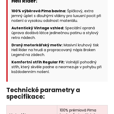
Hell Rider:
100% výběrová Pima bavlna:
Špičkový, extra
jemný úplet s dlouhými vlákny pro luxusní pocit při
nošení a vysokou odolnost materiálu.
Autentický Vintage vzhled:
Speciální opraná
úprava dodává látce jedinečnou patinu a stylový
retro nádech.
Drsný motorkářský motiv:
Masivní kruhový tisk
Hell Rider na hrudi a propracovaný nápis Broken
Legend na zádech.
Komfortní střih Regular Fit:
Volnější pohodlný
střih, který skvěle padne a neomezuje v pohybu při
každodenním nošení.
Technické parametry a
specifikace:
100% prémiová Pima