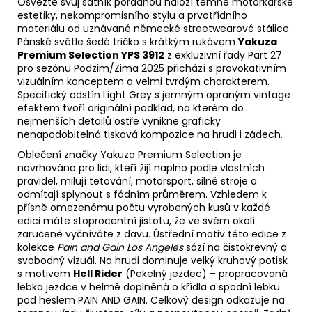
Osvěžte svůj šatník pořádnou náloží temné motorkářské
estetiky, nekompromisního stylu a prvotřídního
materiálu od uznávané německé streetwearové stálice.
Pánské světle šedé tričko s krátkým rukávem
Yakuza
Premium Selection YPS 3912
z exkluzivní řady Part 27
pro sezónu Podzim/Zima 2025 přichází s provokativním
vizuálním konceptem a velmi tvrdým charakterem.
Specifický odstín Light Grey s jemným opraným vintage
efektem tvoří originální podklad, na kterém do
nejmenších detailů ostře vynikne graficky
nenapodobitelná tisková kompozice na hrudi i zádech.
Oblečení značky Yakuza Premium Selection je
navrhováno pro lidi, kteří žijí naplno podle vlastních
pravidel, milují tetování, motorsport, silné stroje a
odmítají splynout s fádním průměrem. Vzhledem k
přísně omezenému počtu vyrobených kusů v každé
edici máte stoprocentní jistotu, že ve svém okolí
zaručeně vyčníváte z davu. Ústřední motiv této edice z
kolekce
Pain and Gain Los Angeles
sází na čistokrevný a
svobodný vizuál. Na hrudi dominuje velký kruhový potisk
s motivem
Hell Rider
(Pekelný jezdec) – propracovaná
lebka jezdce v helmě doplněná o křídla a spodní lebku
pod heslem PAIN AND GAIN. Celkový design odkazuje na