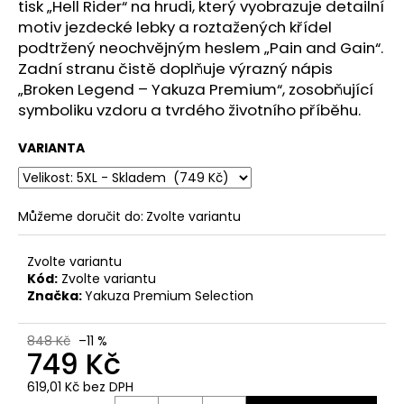
č
tisk „Hell Rider“ na hrudi, který vyobrazuje detailní
u
motiv jezdecké lebky a roztažených křídel
j
podtržený neochvějným heslem „Pain and Gain“.
e
Zadní stranu čistě doplňuje výrazný nápis
m
„Broken Legend – Yakuza Premium“, zosobňující
e
symboliku vzdoru a tvrdého životního příběhu.
VARIANTA
PÁNSKÉ
ŠEDÉ
TRIČKO
YAKUZA
PREMIUM
Můžeme doručit do:
Zvolte variantu
YPS
3906
–
Zvolte variantu
BROKEN
Kód:
Zvolte variantu
LEGEND
Značka:
Yakuza Premium Selection
749
Kč
848 Kč
–11 %
Původně:
749 Kč
848
Kč
619,01 Kč bez DPH
Měrná