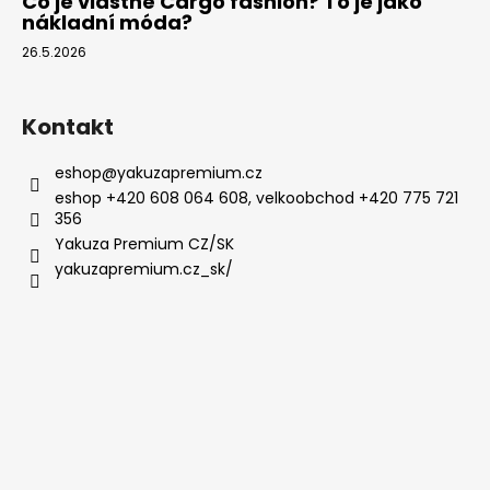
Co je vlastně Cargo fashion? To je jako
nákladní móda?
26.5.2026
Kontakt
eshop
@
yakuzapremium.cz
eshop +420 608 064 608, velkoobchod +420 775 721
356
Yakuza Premium CZ/SK
yakuzapremium.cz_sk/