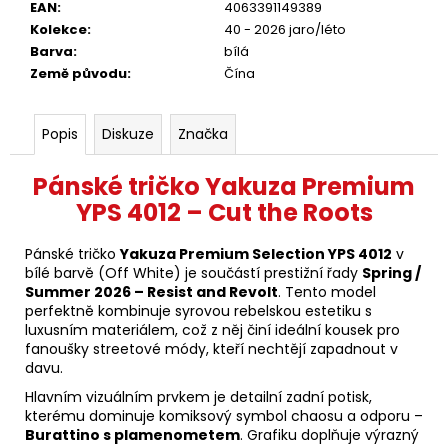
EAN
:
4063391149389
Kolekce
:
40 - 2026 jaro/léto
Barva
:
bílá
Země původu
:
Čína
Popis
Diskuze
Značka
Pánské tričko Yakuza Premium
YPS 4012 – Cut the Roots
Pánské tričko
Yakuza Premium Selection YPS 4012
v
bílé barvě (Off White) je součástí prestižní řady
Spring /
Summer 2026 – Resist and Revolt
. Tento model
perfektně kombinuje syrovou rebelskou estetiku s
luxusním materiálem, což z něj činí ideální kousek pro
fanoušky streetové módy, kteří nechtějí zapadnout v
davu.
Hlavním vizuálním prvkem je detailní zadní potisk,
kterému dominuje komiksový symbol chaosu a odporu –
Burattino s plamenometem
. Grafiku doplňuje výrazný