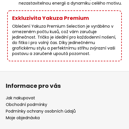
nezastavitelnou energii a dynamiku celého motivu.
Exkluzivita Yakuza Premium
Oblečení Yakuza Premium Selection je vyráběno v
omezeném počtu kusů, což vám zaručuje
jedinečnost. Tričko je ideální pro každodenní nošení,
do fitka i pro volný čas. Díky jedinečnému
grafickému stylu a perfektnímu střihu zvýrazní vaši
postavu a zaručeně upoutá pozornost.
Z
á
Informace pro vás
p
a
Jak nakupovat
t
Obchodní podmínky
í
Podmínky ochrany osobních údajů
Moje objednávka