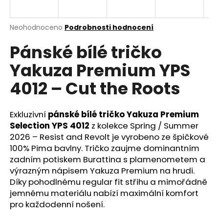
a
j
Průměrné
Neohodnoceno
Podrobnosti hodnocení
í
hodnocení
Pánské bílé tričko
produktu
t
je
?
Yakuza Premium YPS
0,0
z
4012 – Cut the Roots
5
hvězdiček.
Exkluzivní
pánské bílé tričko Yakuza Premium
HLEDAT
Selection YPS 4012
z kolekce Spring / Summer
2026 – Resist and Revolt je vyrobeno ze špičkové
100% Pima bavlny. Tričko zaujme dominantním
D
zadním potiskem Burattina s plamenometem a
o
výrazným nápisem Yakuza Premium na hrudi.
p
Díky pohodlnému regular fit střihu a mimořádně
o
jemnému materiálu nabízí maximální komfort
r
pro každodenní nošení.
u