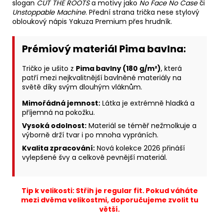
slogan
CUT THE ROOTS
a motivy jako
No Face No Case
či
Unstoppable Machine
. Přední strana trička nese stylový
obloukový nápis Yakuza Premium přes hrudník.
Prémiový materiál Pima bavlna:
Tričko je ušito z
Pima bavlny (180 g/m²)
, která
patří mezi nejkvalitnější bavlněné materiály na
světě díky svým dlouhým vláknům.
Mimořádná jemnost:
Látka je extrémně hladká a
příjemná na pokožku.
Vysoká odolnost:
Materiál se téměř nežmolkuje a
výborně drží tvar i po mnoha vypráních.
Kvalita zpracování:
Nová kolekce 2026 přináší
vylepšené švy a celkově pevnější materiál.
Tip k velikosti: Střih je regular fit. Pokud váháte
mezi dvěma velikostmi, doporučujeme zvolit tu
větší.