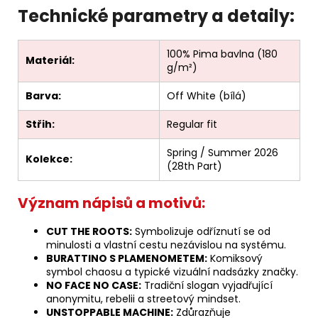
Technické parametry a detaily:
100% Pima bavlna (180
Materiál:
g/m²)
Barva:
Off White (bílá)
Střih:
Regular fit
Spring / Summer 2026
Kolekce:
(28th Part)
Význam nápisů a motivů:
CUT THE ROOTS:
Symbolizuje odříznutí se od
minulosti a vlastní cestu nezávislou na systému.
BURATTINO S PLAMENOMETEM:
Komiksový
symbol chaosu a typické vizuální nadsázky značky.
NO FACE NO CASE:
Tradiční slogan vyjadřující
anonymitu, rebelii a streetový mindset.
UNSTOPPABLE MACHINE:
Zdůrazňuje