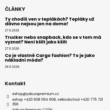
ČLÁNKY
Ty chodíš ven v teplákách? Tepláky už
dávno nejsou jen na doma!
27.5.2026
Trucker nebo snapback, kdo se v tom má
vyznat? Není kšilt jako kšilt
27.5.2026
Co je vlastně Cargo fashion? To je jako
nákladní móda?
26.5.2026
Kontakt
eshop
@
yakuzapremium.cz
eshop +420 608 064 608, velkoobchod +420 775 721
356
Yakuza Premium CZ/SK