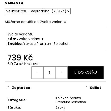
č
VARIANTA
u
j
e
m
Můžeme doručit do:
Zvolte variantu
e
Zvolte variantu
Kód:
Zvolte variantu
PÁNSKÉ
Značka:
Yakuza Premium Selection
ŽLUTÉ
TRIČKO
739 Kč
YAKUZA
PREMIUM
YPS
610,74 Kč bez DPH
4003
Měrná
–
DO KOŠÍKU
cena:
TROUBLE
ENTERTAINMENT
739
Zeptat se
Sdílet
Kč
Kolekce Yakuza
Kategorie
:
Premium Selection
Záruka
:
2 roky