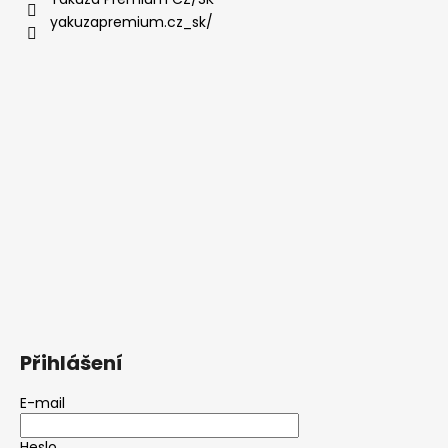
yakuzapremium.cz_sk/
Přihlášení
E-mail
Heslo