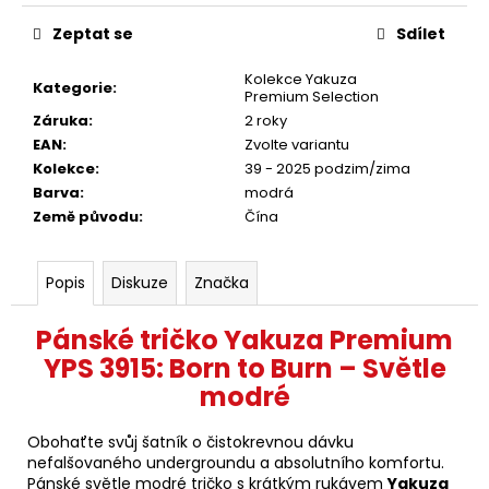
Zeptat se
Sdílet
Kolekce Yakuza
Kategorie
:
Premium Selection
Záruka
:
2 roky
EAN
:
Zvolte variantu
Kolekce
:
39 - 2025 podzim/zima
Barva
:
modrá
Země původu
:
Čína
Popis
Diskuze
Značka
Pánské tričko Yakuza Premium
YPS 3915: Born to Burn – Světle
modré
Obohaťte svůj šatník o čistokrevnou dávku
nefalšovaného undergroundu a absolutního komfortu.
Pánské světle modré tričko s krátkým rukávem
Yakuza