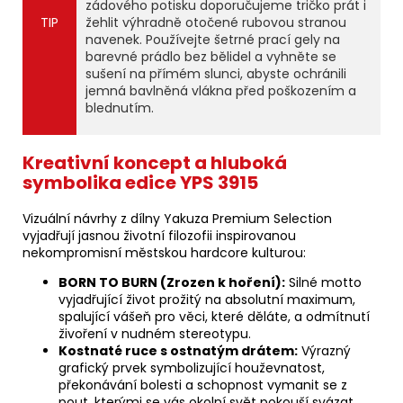
zádového potisku doporučujeme tričko prát i
TIP
žehlit výhradně otočené rubovou stranou
navenek. Používejte šetrné prací gely na
barevné prádlo bez bělidel a vyhněte se
sušení na přímém slunci, abyste ochránili
jemná bavlněná vlákna před poškozením a
blednutím.
Kreativní koncept a hluboká
symbolika edice YPS 3915
Vizuální návrhy z dílny Yakuza Premium Selection
vyjadřují jasnou životní filozofii inspirovanou
nekompromisní městskou hardcore kulturou:
BORN TO BURN (Zrozen k hoření):
Silné motto
vyjadřující život prožitý na absolutní maximum,
spalující vášeň pro věci, které děláte, a odmítnutí
živoření v nudném stereotypu.
Kostnaté ruce s ostnatým drátem:
Výrazný
grafický prvek symbolizující houževnatost,
překonávání bolesti a schopnost vymanit se z
pout, kterými se vás okolní svět pokouší svázat.