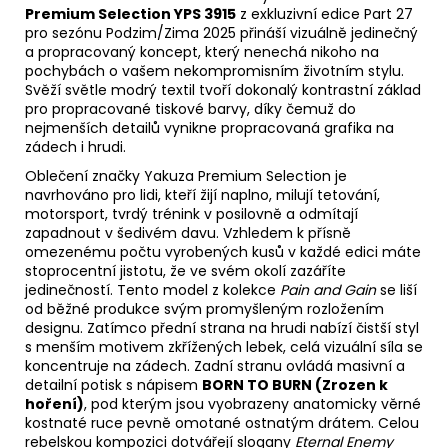
Premium Selection YPS 3915
z exkluzivní edice Part 27
pro sezónu Podzim/Zima 2025 přináší vizuálně jedinečný
a propracovaný koncept, který nenechá nikoho na
pochybách o vašem nekompromisním životním stylu.
Svěží světle modrý textil tvoří dokonalý kontrastní základ
pro propracované tiskové barvy, díky čemuž do
nejmenších detailů vynikne propracovaná grafika na
zádech i hrudi.
Oblečení značky Yakuza Premium Selection je
navrhováno pro lidi, kteří žijí naplno, milují tetování,
motorsport, tvrdý trénink v posilovně a odmítají
zapadnout v šedivém davu. Vzhledem k přísně
omezenému počtu vyrobených kusů v každé edici máte
stoprocentní jistotu, že ve svém okolí zazáříte
jedinečností. Tento model z kolekce
Pain and Gain
se liší
od běžné produkce svým promyšleným rozložením
designu. Zatímco přední strana na hrudi nabízí čistší styl
s menším motivem zkřížených lebek, celá vizuální síla se
koncentruje na zádech. Zadní stranu ovládá masivní a
detailní potisk s nápisem
BORN TO BURN (Zrozen k
hoření)
, pod kterým jsou vyobrazeny anatomicky věrné
kostnaté ruce pevně omotané ostnatým drátem. Celou
rebelskou kompozici dotvářejí slogany
Eternal Enemy