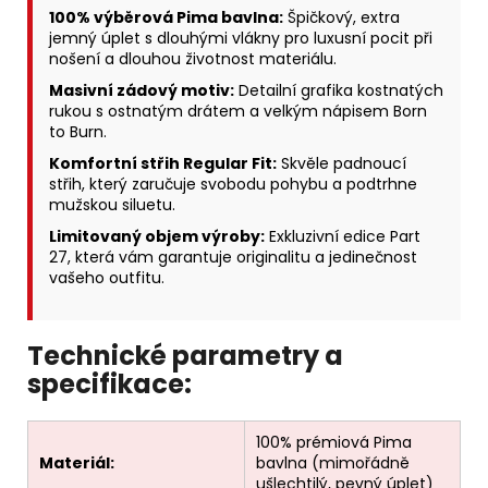
100% výběrová Pima bavlna:
Špičkový, extra
jemný úplet s dlouhými vlákny pro luxusní pocit při
nošení a dlouhou životnost materiálu.
Masivní zádový motiv:
Detailní grafika kostnatých
rukou s ostnatým drátem a velkým nápisem Born
to Burn.
Komfortní střih Regular Fit:
Skvěle padnoucí
střih, který zaručuje svobodu pohybu a podtrhne
mužskou siluetu.
Limitovaný objem výroby:
Exkluzivní edice Part
27, která vám garantuje originalitu a jedinečnost
vašeho outfitu.
Technické parametry a
specifikace:
100% prémiová Pima
Materiál:
bavlna (mimořádně
ušlechtilý, pevný úplet)