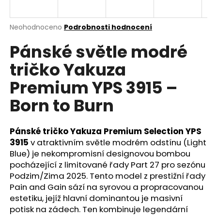
a
j
Průměrné
Neohodnoceno
Podrobnosti hodnocení
í
hodnocení
Pánské světle modré
produktu
t
je
?
tričko Yakuza
0,0
z
Premium YPS 3915 –
5
hvězdiček.
Born to Burn
HLEDAT
Pánské tričko Yakuza Premium Selection YPS
3915
v atraktivním světle modrém odstínu (Light
Blue) je nekompromisní designovou bombou
D
o
pocházející z limitované řady Part 27 pro sezónu
p
Podzim/Zima 2025. Tento model z prestižní řady
o
Pain and Gain sází na syrovou a propracovanou
r
estetiku, jejíž hlavní dominantou je masivní
u
potisk na zádech. Ten kombinuje legendární