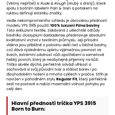
(Věčný nepřítel) a
Rude & Rough
(Hrubý a drsný), které
spolu s bočním labelem Pain & Gain a potiskem na
rukávu definují estetiku značky.
Vedle nekompromisního vzhledu je obrovskou předností
modelu YPS 3915 použití
100% luxusní Pima bavlny
.
Tato exkluzivní textilie, získávaná z ušlechtilé odrůdy
bavlníku
Gossypium barbadense
, představuje absolutní
kvalitativní vrchol v textilním průmyslu. Její přírodní
vlákna jsou přibližně o polovinu delší než u běžné bavlny,
což dává výslednému úpletu výjimečnou pevnost ve
švech, extrémní odolnost vůči opotřebení a sametově
hebký povrch, který je neobyčejně příjemný na kůži.
Tričko skvěle dýchá, perfektně odvádí vlhkost a
zachovává si svůj původní tvar a stálost barev i po
dlouhodobém nošení a mnoha cyklech v pračce. Střih je
navržen v pohodlném stylu
Regular Fit
, který perfektně
sedí na postavě a nabízí maximální volnost pohybu po
celý den.
Hlavní přednosti trička YPS 3915
Born to Burn: