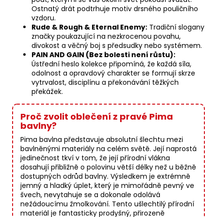
Ostnatý drát podtrhuje motiv drsného pouličního
vzdoru.
Rude & Rough & Eternal Enemy:
Tradiční slogany
značky poukazující na nezkrocenou povahu,
divokost a věčný boj s předsudky nebo systémem.
PAIN AND GAIN (Bez bolesti není růstu):
Ústřední heslo kolekce připomíná, že každá síla,
odolnost a opravdový charakter se formují skrze
vytrvalost, disciplínu a překonávání těžkých
překážek.
Proč zvolit oblečení z pravé Pima
bavlny?
Pima bavlna představuje absolutní šlechtu mezi
bavlněnými materiály na celém světě. Její naprostá
jedinečnost tkví v tom, že její přírodní vlákna
dosahují přibližně o polovinu větší délky než u běžně
dostupných odrůd bavlny. Výsledkem je extrémně
jemný a hladký úplet, který je mimořádně pevný ve
švech, nevytahuje se a dokonale odolává
nežádoucímu žmolkování. Tento ušlechtilý přírodní
materiál je fantasticky prodyšný, přirozeně