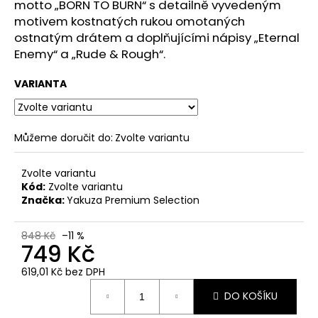
č
motto „BORN TO BURN“ s detailně vyvedeným
u
motivem kostnatých rukou omotaných
j
ostnatým drátem a doplňujícími nápisy „Eternal
e
Enemy“ a „Rude & Rough“.
m
e
VARIANTA
PÁNSKÁ
VESTA
Můžeme doručit do:
Zvolte variantu
YAKUZA
PREMIUM
3966
Zvolte variantu
BORN
Kód:
Zvolte variantu
TO
Značka:
Yakuza Premium Selection
BURN
–
ŽLUTÁ
848 Kč
–11 %
749 Kč
2
449
619,01 Kč bez DPH
Kč
Měrná
DO KOŠÍKU
cena: