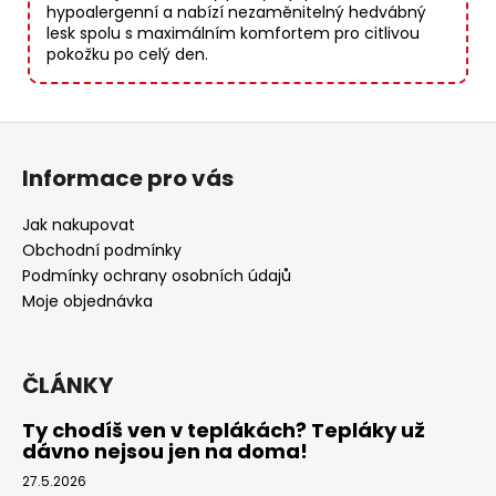
hypoalergenní a nabízí nezaměnitelný hedvábný
lesk spolu s maximálním komfortem pro citlivou
pokožku po celý den.
Z
á
Informace pro vás
p
a
Jak nakupovat
t
Obchodní podmínky
í
Podmínky ochrany osobních údajů
Moje objednávka
ČLÁNKY
Ty chodíš ven v teplákách? Tepláky už
dávno nejsou jen na doma!
27.5.2026