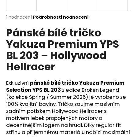
a
j
Průměrné
1 hodnocení
Podrobnosti hodnocení
í
hodnocení
Pánské bílé tričko
produktu
t
je
?
Yakuza Premium YPS
1,0
z
BL 203 – Hollywood
5
hvězdiček.
Hellracer
HLEDAT
Exkluzivní
pánské bílé tričko Yakuza Premium
Selection YPS BL 203
z edice Broken Legend
(kolekce Spring / Summer 2026) je vyrobeno ze
D
o
100% kvalitní bavlny. Tričko zaujme masivním
p
zadním potiskem Hollywood Hellracer s
o
motivem lebek propojených motory a
r
decentnějším logem na hrudi. Díky regular fit
u
střihu a příjemnému materiálu nabízí maximální