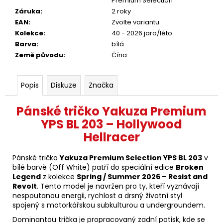
Premium Selection
Záruka
:
2 roky
EAN
:
Zvolte variantu
Kolekce
:
40 - 2026 jaro/léto
Barva
:
bílá
Země původu
:
Čína
Popis
Diskuze
Značka
Pánské tričko Yakuza Premium
YPS BL 203 – Hollywood
Hellracer
Pánské tričko
Yakuza Premium Selection YPS BL 203
v
bílé barvě (Off White) patří do speciální edice
Broken
Legend
z kolekce
Spring / Summer 2026 – Resist and
Revolt
. Tento model je navržen pro ty, kteří vyznávají
nespoutanou energii, rychlost a drsný životní styl
spojený s motorkářskou subkulturou a undergroundem.
Dominantou trička je propracovaný zadní potisk, kde se