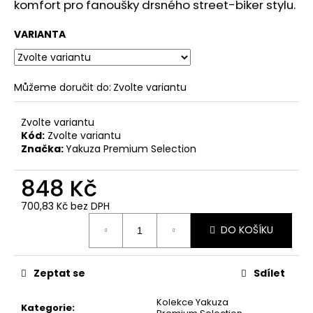
č
komfort pro fanoušky drsného street-biker stylu.
u
j
VARIANTA
e
m
e
Můžeme doručit do:
Zvolte variantu
PÁNSKÉ
Zvolte variantu
ŠEDÉ
Kód:
Zvolte variantu
TRIČKO
Značka:
Yakuza Premium Selection
YAKUZA
PREMIUM
YPS
848 Kč
3814
–
700,83 Kč bez DPH
BORN
Měrná
TO
DO KOŠÍKU
cena:
BURN
699
Kč
Zeptat se
Sdílet
Původně:
873
Kolekce Yakuza
Kč
Kategorie
: