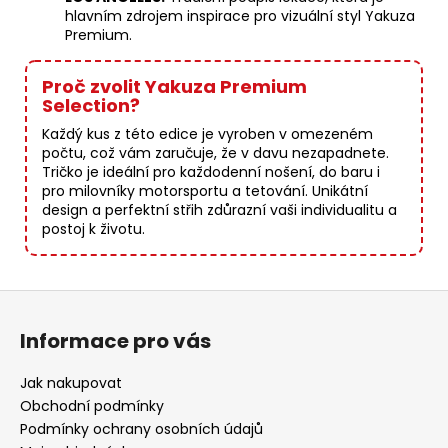
hlavním zdrojem inspirace pro vizuální styl Yakuza
Premium.
Proč zvolit Yakuza Premium
Selection?
Každý kus z této edice je vyroben v omezeném
počtu, což vám zaručuje, že v davu nezapadnete.
Tričko je ideální pro každodenní nošení, do baru i
pro milovníky motorsportu a tetování. Unikátní
design a perfektní střih zdůrazní vaši individualitu a
postoj k životu.
Z
á
Informace pro vás
p
a
Jak nakupovat
t
Obchodní podmínky
í
Podmínky ochrany osobních údajů