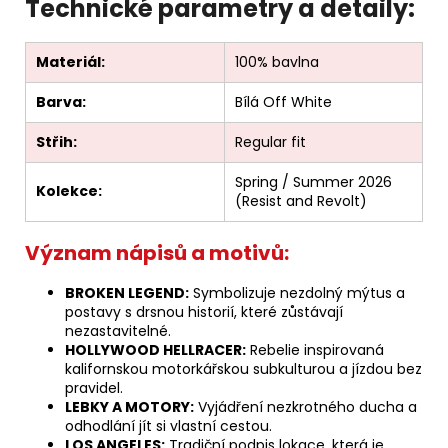
Technické parametry a detaily:
Materiál:
100% bavlna
Barva:
Bílá Off White
Střih:
Regular fit
Spring / Summer 2026
Kolekce:
(Resist and Revolt)
Význam nápisů a motivů:
BROKEN LEGEND:
Symbolizuje nezdolný mýtus a
postavy s drsnou historií, které zůstávají
nezastavitelné.
HOLLYWOOD HELLRACER:
Rebelie inspirovaná
kalifornskou motorkářskou subkulturou a jízdou bez
pravidel.
LEBKY A MOTORY:
Vyjádření nezkrotného ducha a
odhodlání jít si vlastní cestou.
LOS ANGELES:
Tradiční podpis lokace, která je