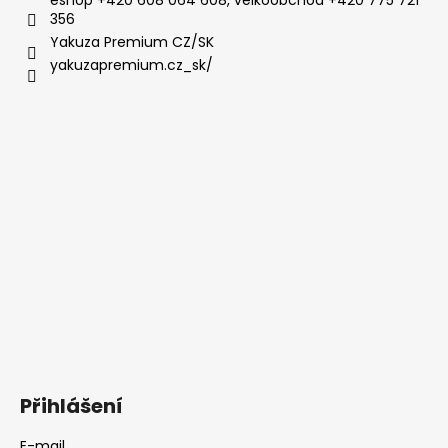
eshop +420 608 064 608, velkoobchod +420 775 721
356
Yakuza Premium CZ/SK
yakuzapremium.cz_sk/
Přihlášení
E-mail