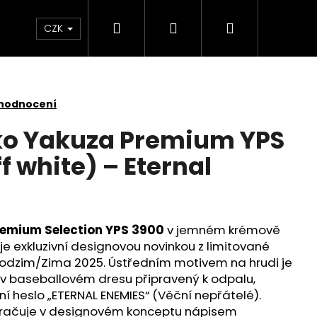
Hledat
Přihlášení
Nákupní
Kontakt
Velkoobchod
Obchodní podmínk
CZK
košík
 hodnocení
ko Yakuza Premium YPS
ff white) – Eternal
remium Selection YPS 3900
v jemném krémově
 je exkluzivní designovou novinkou z limitované
Podzim/Zima 2025. Ústředním motivem na hrudi je
 v baseballovém dresu připravený k odpalu,
 heslo „ETERNAL ENEMIES“ (Věční nepřátelé).
É TRIČKO YAKUZA
kračuje v designovém konceptu nápisem