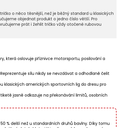
čko o něco těsnější, než je běžný standard u klasických
učujeme objednat produkt o jedno číslo větší. Pro
ručujeme prát i žehlit tričko vždy otočené rubovou
y, která oslovuje příznivce motorsportu, posilování a
 Reprezentuje sílu nikdy se nevzdávat a odhodlaně čelit
bu klasických amerických sportovních lig do dresu pro
etiketě jasně odkazuje na překonávání limitů, osobních
 o 50 % delší než u standardních druhů bavlny. Díky tomu