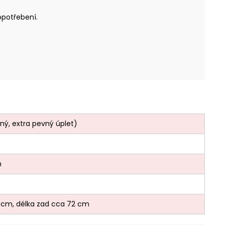
opotřebení.
ný, extra pevný úplet)
h
53 cm, délka zad cca 72 cm