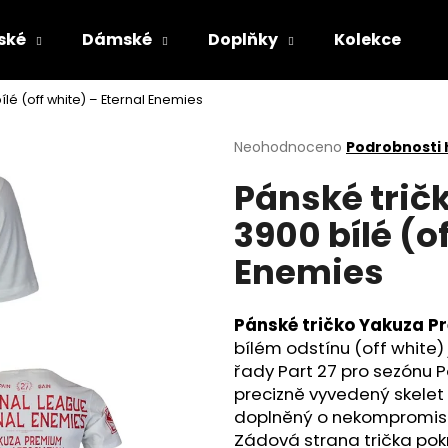
ské
Dámské
Doplňky
Kolekce
lé (off white) – Eternal Enemies
Co potřebujete najít?
Průměrné
Neohodnoceno
Podrobnosti
hodnocení
Pánské trič
produktu
HLEDAT
je
3900 bílé (o
0,0
z
Enemies
5
Doporučujeme
hvězdiček.
Pánské tričko Yakuza P
bílém odstínu (off white)
řady Part 27 pro sezónu 
precizně vyvedený skelet
doplněný o nekompromisní
PÁNSKÉ KOUPACÍ ŠORTKY YAKUZA
PÁNSKÉ OLIVOV
Zádová strana trička po