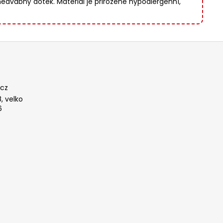
edvábný dotek. Materiál je přirozeně hypoalergenní,
cz
, velko
6