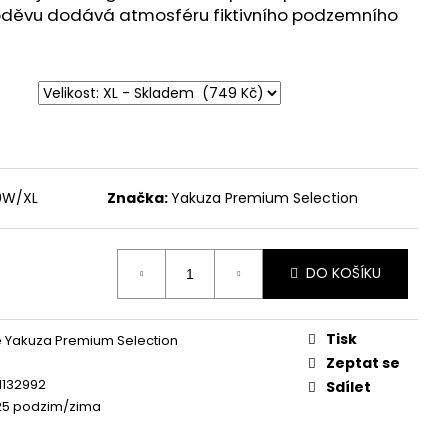
 - BROKEN LEGEND
 oděvu dodává atmosféru fiktivního podzemního
0W/XL
Značka:
Yakuza Premium Selection
DO KOŠÍKU
Tisk
 Yakuza Premium Selection
Zeptat se
1132992
Sdílet
25 podzim/zima