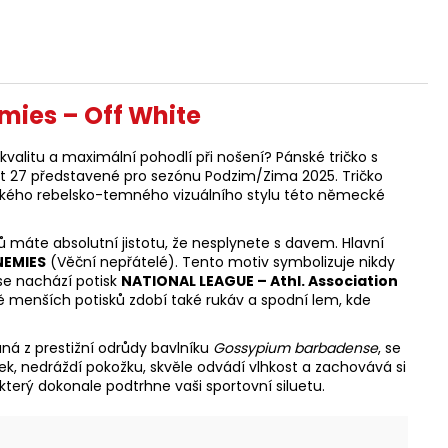
mies – Off White
alitu a maximální pohodlí při nošení? Pánské tričko s
art 27 představené pro sezónu Podzim/Zima 2025. Tričko
kého rebelsko-temného vizuálního stylu této německé
máte absolutní jistotu, že nesplynete s davem. Hlavní
NEMIES
(Věční nepřátelé). Tento motiv symbolizuje nikdy
se nachází potisk
NATIONAL LEAGUE – Athl. Association
 menších potisků zdobí také rukáv a spodní lem, kde
aná z prestižní odrůdy bavlníku
Gossypium barbadense
, se
tek, nedráždí pokožku, skvěle odvádí vlhkost a zachovává si
 který dokonale podtrhne vaši sportovní siluetu.