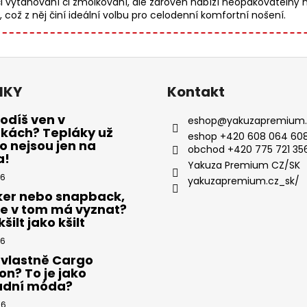
 vytahování či žmolkování, ale zároveň nabízí neopakovatelný h
což z něj činí ideální volbu pro celodenní komfortní nošení.
NKY
Kontakt
odíš ven v
eshop
@
yakuzapremium.
ákách? Tepláky už
eshop +420 608 064 608
 nejsou jen na
obchod +420 775 721 35
a!
Yakuza Premium CZ/SK
26
yakuzapremium.cz_sk/
ker nebo snapback,
se v tom má vyznat?
šilt jako kšilt
26
 vlastně Cargo
on? To je jako
adní móda?
26