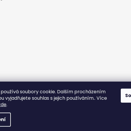
používá soubory cookie. Dalším procházením
S
 vyjadřujete souhlas s jejich používáním.. Více
yps
zde
.
na práva vyhrazena.
ní