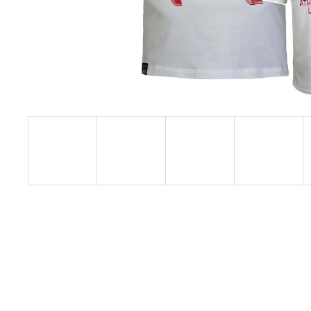
PREMIUM YPS 4008 – ETERNAL ENEMY
739 Kč