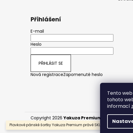
Přihlášení
E-mail
Heslo
PŘIHLÁSIT SE
Nová registrace
Zapomenuté heslo
Tento web 
tohoto webu
informací
Copyright 2026
Yakuza Premium CZ/SK
. Všech
Nastave
Plavkové pánské šortky Yakuza Premium právě SKLADEM