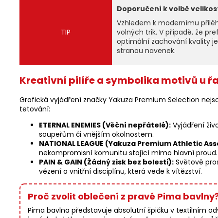
Doporučení k volbě velikost
Vzhledem k modernímu přiléha
TIP
volných trik. V případě, že p
optimální zachování kvality 
stranou navenek.
Kreativní pilíře a symbolika motivů u ř
Grafická vyjádření značky Yakuza Premium Selection nejsou
tetování:
ETERNAL ENEMIES (Věční nepřátelé):
Vyjádření živ
soupeřům či vnějším okolnostem.
NATIONAL LEAGUE (Yakuza Premium Athletic Asso
nekompromisní komunitu stojící mimo hlavní proud.
PAIN & GAIN (Žádný zisk bez bolesti):
Světově pros
vězení a vnitřní disciplínu, která vede k vítězství.
Proč zvolit oblečení z pravé Pima bavlny
Pima bavlna představuje absolutní špičku v textilním odv