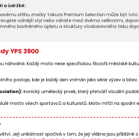
i a údržbě:
vému střihu značky Yakuza Premium Selection může být toto tri
referujete volnější styl nebo váháte mezi dvěma velikostmi, dopor
jemného bavlněného úpletu a struktury vícebarevného tisku dopo
ady YPS 3900
 náhodná. Každý motiv nese specifickou filozofii městské kultur
otního postoje, kde je každý den vnímán jako série výzev a bitev.
ciation):
Ironický umělecký prvek, který přetváří vizuální podo
lulé motto všech sportovců a kulturistů. Motiv mříží na spodní 
?
ětví. Její unikátnost spočívá v tom, že její vlákna jsou přibližně