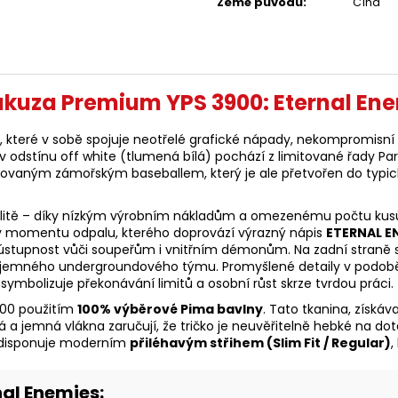
Země původu
:
Čína
akuza Premium YPS 3900: Eternal Ene
teré v sobě spojuje neotřelé grafické nápady, nekompromisní kv
v odstínu off white (tlumená bílá) pochází z limitované řady P
ovaným zámořským baseballem, který je ale přetvořen do typic
nalitě – díky nízkým výrobním nákladům a omezenému počtu kusů 
ji v momentu odpalu, kterého doprovází výrazný nápis
ETERNAL E
eústupnost vůči soupeřům i vnitřním démonům. Na zadní straně 
 tajemného undergroundového týmu. Promyšlené detaily v podobě
symbolizuje překonávání limitů a osobní růst skrze tvrdou práci.
900 použitím
100% výběrové Pima bavlny
. Tato tkanina, získáv
há a jemná vlákna zaručují, že tričko je neuvěřitelně hebké na do
ko disponuje moderním
přiléhavým střihem (Slim Fit / Regular)
,
nal Enemies: