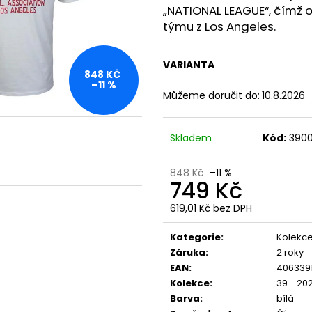
PREMIUM SELECTION YPSW 4076 ČERNÉ
PREMIUM BL-204
„NATIONAL LEAGUE“, čímž
1 223 Kč
848 Kč
týmu z Los Angeles.
VARIANTA
848 KČ
–11 %
Můžeme doručit do:
10.8.2026
Skladem
Kód:
390
848 Kč
–11 %
749 Kč
619,01 Kč bez DPH
Měrná
cena:
Kategorie
:
Kolekce
Záruka
:
2 roky
EAN
:
406339
Kolekce
:
39 - 20
Barva
:
bílá