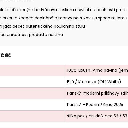
let s přirozeným hedvábným leskem a vysokou odolností proti 
a prsou a zádech doplněná o motivy na rukávu a spodním lemu.
mi jako pečeť autentického pouličního stylu.
ou unikátnost produktu na trhu.
ce:
100% luxusní Pima bavlna (jem
Bílá / Krémová (Off White)
Pánský, moderní přiléhavý stři
Part 27 – Podzim/Zima 2025
šířka pas / hrudník cca 52 / 