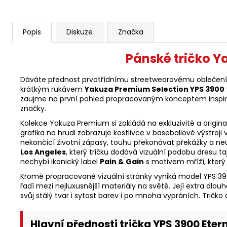
Popis
Diskuze
Značka
Pánské tričko Y
Dáváte přednost prvotřídnímu streetwearovému oblečení, k
krátkým rukávem
Yakuza Premium Selection YPS 3900
zaujme na první pohled propracovaným konceptem inspir
značky.
Kolekce Yakuza Premium si zakládá na exkluzivitě a origi
grafika na hrudi zobrazuje kostlivce v baseballové výstro
nekončící životní zápasy, touhu překonávat překážky a n
Los Angeles
, který tričku dodává vizuální podobu dresu
nechybí ikonický label
Pain & Gain
s motivem mříží, který 
Kromě propracované vizuální stránky vyniká model YPS 3
řadí mezi nejluxusnější materiály na světě. Její extra dlou
svůj stálý tvar i sytost barev i po mnoha vypráních. Trič
Hlavní přednosti trička YPS 3900 Eter