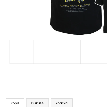
YPS 3906 – BROKEN LEGEND
749 Kč
Původně:
848 Kč
Popis
Diskuze
Značka