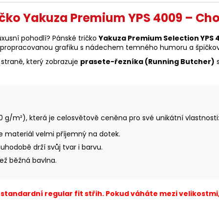
ičko Yakuza Premium YPS 4009 – Ch
luxusní pohodlí? Pánské tričko
Yakuza Premium Selection YPS 
a propracovanou grafiku s nádechem temného humoru a špičkov
straně, který zobrazuje
prasete-řezníka (Running Butcher)
s
0 g/m²), která je celosvětově ceněna pro své unikátní vlastnosti
 materiál velmi příjemný na dotek.
hodobě drží svůj tvar i barvu.
ež běžná bavlna.
standardní regular fit střih. Pokud váháte mezi velikostmi