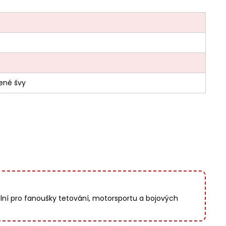
šené švy
lní pro fanoušky tetování, motorsportu a bojových