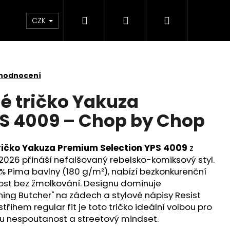
Hledat
Přihlášení
Nákupní
Kontakt
Velkoobchod
Obchodní podmínk
CZK
košík
 hodnocení
é tričko Yakuza
S 4009 – Chop by Chop
ričko Yakuza Premium Selection YPS 4009
z
2026 přináší nefalšovaný rebelsko-komiksový styl.
% Pima bavlny (180 g/m²), nabízí bezkonkurenční
ost bez žmolkování. Designu dominuje
ing Butcher" na zádech a stylové nápisy Resist
řihem regular fit je toto tričko ideální volbou pro
svou nespoutanost a streetový mindset.
É TRIČKO YAKUZA