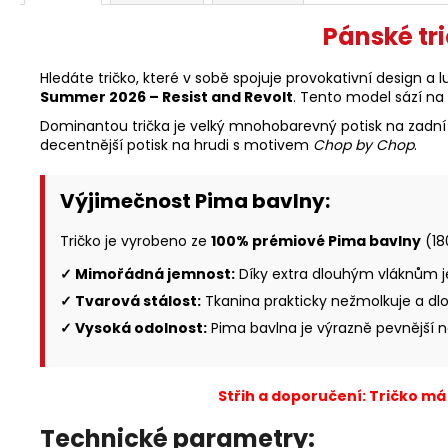
Pánské tr
Hledáte tričko, které v sobě spojuje provokativní design a 
Summer 2026 – Resist and Revolt
. Tento model sází n
Dominantou trička je velký mnohobarevný potisk na zadní 
decentnější potisk na hrudi s motivem
Chop by Chop
.
Výjimečnost Pima bavlny:
Tričko je vyrobeno ze
100% prémiové Pima bavlny
(18
✓ Mimořádná jemnost:
Díky extra dlouhým vláknům je
✓ Tvarová stálost:
Tkanina prakticky nežmolkuje a dlou
✓ Vysoká odolnost:
Pima bavlna je výrazně pevnější n
Střih a doporučení: Tričko má 
Technické parametry: