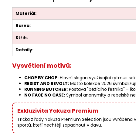
Materiál:
Barva:
Střih:
Detaily:
Vysvětlení motivů:
CHOP BY CHOP:
Hlavní slogan využívající rytmus se
RESIST AND REVOLT:
Motto kolekce 2026 symbolizujíc
RUNNING BUTCHER:
Postava "běžícího řezníka" – ik
NO FACE NO CASE:
Symbol anonymity a rebelské ne
Exkluzivita Yakuza Premium
Trička z řady Yakuza Premium Selection jsou vyráběna v
sportů, kteří nechtějí zapadnout v davu.