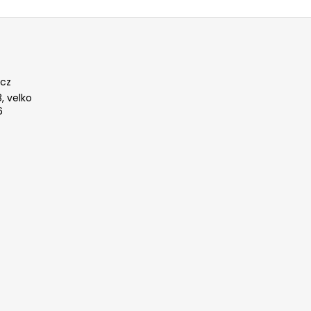
cz
, velko
6