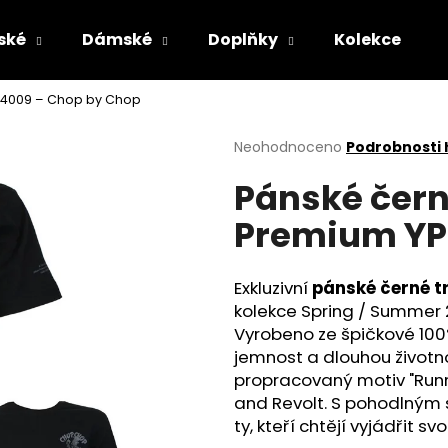
ské
Dámské
Doplňky
Kolekce
S 4009 – Chop by Chop
Co potřebujete najít?
Průměrné
Neohodnoceno
Podrobnosti
hodnocení
Pánské čern
produktu
HLEDAT
je
Premium YP
0,0
z
5
Doporučujeme
hvězdiček.
Exkluzivní
pánské černé t
kolekce Spring / Summer 
Vyrobeno ze špičkové 100
jemnost a dlouhou životn
propracovaný motiv "Runn
and Revolt. S pohodlným st
ty, kteří chtějí vyjádřit 
PÁNSKÉ ŠEDÉ TRIČKO YAKUZA PREMIUM
PÁNSKÉ OLIVOV