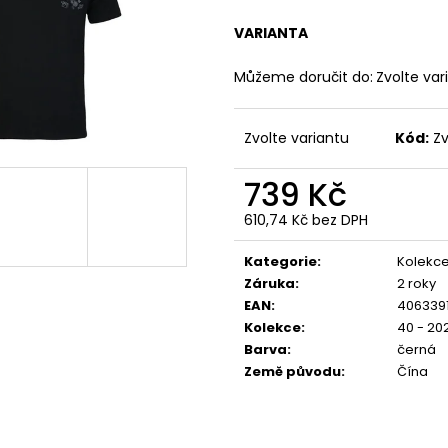
YPS 3814 – BORN TO BURN
PREMIUM BL-204
699 Kč
848 Kč
VARIANTA
Původně:
873 Kč
Můžeme doručit do:
Zvolte var
Zvolte variantu
Kód:
Zv
739 Kč
610,74 Kč bez DPH
Měrná
cena:
Kategorie
:
Kolekce
Záruka
:
2 roky
EAN
:
406339
Kolekce
:
40 - 20
Barva
:
černá
Země původu
:
Čína