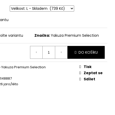
 - BROKEN LEGEND
iantu
olte variantu
Značka:
Yakuza Premium Selection
DO KOŠÍKU
Tisk
 Yakuza Premium Selection
Zeptat se
1148887
Sdílet
26 jaro/léto