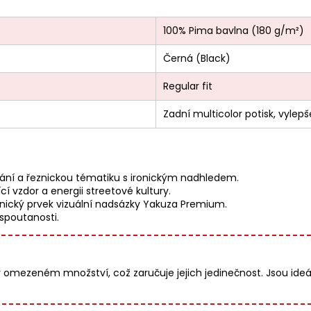
100% Pima bavlna (180 g/m²)
Černá (Black)
Regular fit
Zadní multicolor potisk, vylep
kání a řeznickou tématiku s ironickým nadhledem.
í vzdor a energii streetové kultury.
onický prvek vizuální nadsázky Yakuza Premium.
spoutanosti.
 omezeném množství, což zaručuje jejich jedinečnost. Jsou ideá