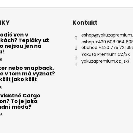
NKY
Kontakt
odíš ven v
eshop
@
yakuzapremium.
ákách? Tepláky už
eshop +420 608 064 608
 nejsou jen na
obchod +420 775 721 35
a!
Yakuza Premium CZ/SK
26
yakuzapremium.cz_sk/
ker nebo snapback,
se v tom má vyznat?
šilt jako kšilt
26
 vlastně Cargo
on? To je jako
adní móda?
26