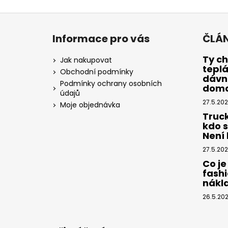
Z
á
Informace pro vás
ČLÁ
p
a
Ty ch
Jak nakupovat
tepl
t
Obchodní podmínky
dávno
í
Podmínky ochrany osobních
dom
údajů
27.5.20
Moje objednávka
Truc
kdo 
Není k
27.5.20
Co je
fashi
nákl
26.5.20