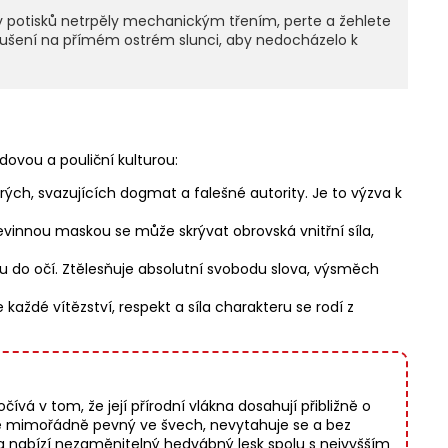
y potisků netrpěly mechanickým třením, perte a žehlete
 sušení na přímém ostrém slunci, aby nedocházelo k
dovou a pouliční kulturou:
rých, svazujících dogmat a falešné autority. Je to výzva k
nevinnou maskou se může skrývat obrovská vnitřní síla,
vdu do očí. Ztělesňuje absolutní svobodu slova, výsměch
aždé vítězství, respekt a síla charakteru se rodí z
vá v tom, že její přírodní vlákna dosahují přibližně o
 je mimořádně pevný ve švech, nevytahuje se a bez
a nabízí nezaměnitelný hedvábný lesk spolu s nejvyšším