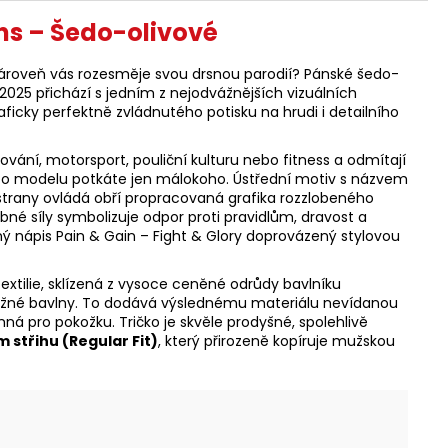
ns – Šedo-olivové
 zároveň vás rozesměje svou drsnou parodií? Pánské šedo-
2025 přichází s jedním z nejodvážnějších vizuálních
icky perfektně zvládnutého potisku na hrudi i detailního
tování, motorsport, pouliční kulturu nebo fitness a odmítají
to modelu potkáte jen málokoho. Ústřední motiv s názvem
í strany ovládá obří propracovaná grafika rozzlobeného
né síly symbolizuje odpor proti pravidlům, dravost a
aný nápis Pain & Gain – Fight & Glory doprovázený stylovou
extilie, sklízená z vysoce ceněné odrůdy bavlníku
ž u běžné bavlny. To dodává výslednému materiálu nevídanou
á pro pokožku. Tričko je skvěle prodyšné, spolehlivě
 střihu (Regular Fit)
, který přirozeně kopíruje mužskou