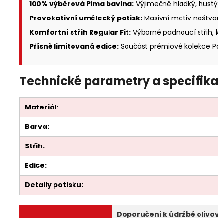
100% výběrová Pima bavlna:
Výjimečně hladký, hustý
Provokativní umělecký potisk:
Masivní motiv naštvan
Komfortní střih Regular Fit:
Výborně padnoucí střih, 
Přísně limitovaná edice:
Součást prémiové kolekce Par
Technické parametry a specifika
Materiál:
Barva:
Střih:
Edice:
Detaily potisku:
Doporučení k údržbě olivov