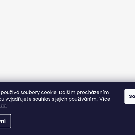
používá soubory cookie. Dalším procházením
S
 vyjadřujete souhlas s jejich používáním.. Více
yps
zde
.
na práva vyhrazena.
ní