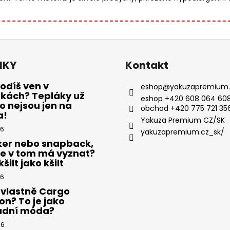
NKY
Kontakt
odíš ven v
eshop
@
yakuzapremium.
ákách? Tepláky už
eshop +420 608 064 608
 nejsou jen na
obchod +420 775 721 35
a!
Yakuza Premium CZ/SK
26
yakuzapremium.cz_sk/
ker nebo snapback,
se v tom má vyznat?
šilt jako kšilt
26
 vlastně Cargo
on? To je jako
adní móda?
26