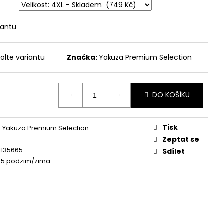
 - BROKEN LEGEND
iantu
olte variantu
Značka:
Yakuza Premium Selection
DO KOŠÍKU
Tisk
 Yakuza Premium Selection
Zeptat se
1135665
Sdílet
25 podzim/zima