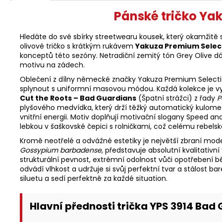
Pánské tričko Ya
Hledáte do své sbírky streetwearu kousek, který okamžitě
olivové tričko s krátkým rukávem
Yakuza Premium Select
konceptů této sezóny. Netradiční zemitý tón Grey Olive d
motivu na zádech.
Oblečení z dílny německé značky Yakuza Premium Selection si 
splynout s uniformní masovou módou. Každá kolekce je v
Cut the Roots – Bad Guardians
(Špatní strážci) z řady
P
plyšového medvídka, který drží těžký automatický kulomet
vnitřní energii. Motiv doplňují motivační slogany Speed an
lebkou v šaškovské čepici s rolničkami, což celému rebe
Kromě neotřelé a odvážné estetiky je největší zbraní mode
Gossypium barbadense
, představuje absolutní kvalitativn
strukturální pevnost, extrémní odolnost vůči opotřebení b
odvádí vlhkost a udržuje si svůj perfektní tvar a stálost b
siluetu a sedí perfektně za každé situation.
Hlavní přednosti trička YPS 3914 Bad