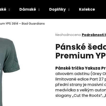
ské
Dámské
Doplňky
Kolekce
ium YPS 3914 – Bad Guardians
Co potřebujete najít?
Průměrné
Neohodnoceno
Podrobnosti
hodnocení
Pánské šedo
produktu
HLEDAT
je
Premium YPS
0,0
z
5
Doporučujeme
hvězdiček.
Pánské tričko Yakuza P
olivovém odstínu (Grey O
limitované edice Part 27
přední strany je masivní
medvídka s velkým autom
slogany „Cut the Roots“, 
PÁNSKÉ ŠEDÉ TRIČKO YAKUZA PREMIUM
PÁNSKÉ OLIVOV