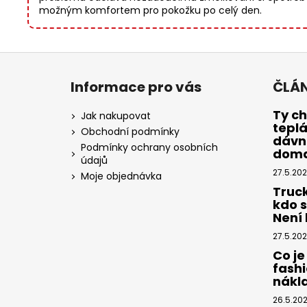
možným komfortem pro pokožku po celý den.
Z
á
Informace pro vás
ČLÁ
p
a
Ty ch
Jak nakupovat
tepl
t
Obchodní podmínky
dávno
í
Podmínky ochrany osobních
dom
údajů
27.5.20
Moje objednávka
Truc
kdo 
Není k
27.5.20
Co je
fashi
nákl
26.5.20