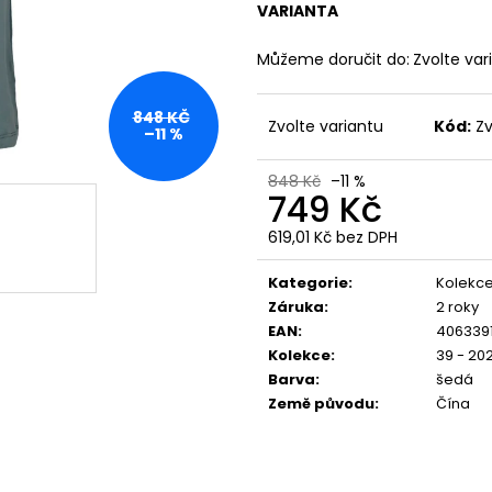
YPS 3814 – BORN TO BURN
PREMIUM BL-204
VARIANTA
699 Kč
848 Kč
Původně:
873 Kč
Můžeme doručit do:
Zvolte var
848 KČ
Zvolte variantu
Kód:
Zv
–11 %
848 Kč
–11 %
749 Kč
619,01 Kč bez DPH
Měrná
cena:
Kategorie
:
Kolekce
Záruka
:
2 roky
EAN
:
406339
Kolekce
:
39 - 20
Barva
:
šedá
Země původu
:
Čína