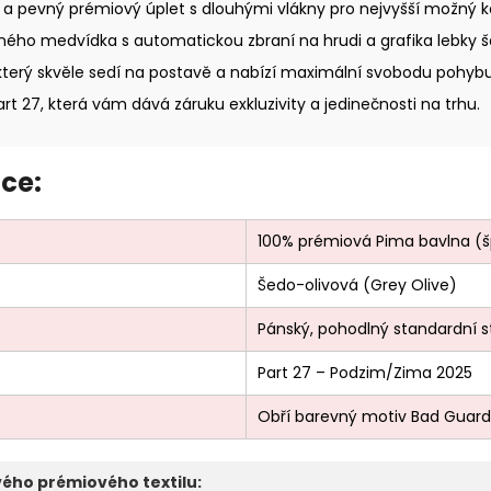
 a pevný prémiový úplet s dlouhými vlákny pro nejvyšší možný k
ého medvídka s automatickou zbraní na hrudi a grafika lebky š
který skvěle sedí na postavě a nabízí maximální svobodu pohybu
t 27, která vám dává záruku exkluzivity a jedinečnosti na trhu.
ce:
100% prémiová Pima bavlna (šp
Šedo-olivová (Grey Olive)
Pánský, pohodlný standardní st
Part 27 – Podzim/Zima 2025
Obří barevný motiv Bad Guardia
ého prémiového textilu: