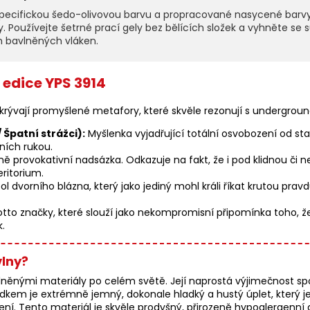
 specifickou šedo-olivovou barvu a propracované nasycené barv
 Používejte šetrné prací gely bez bělících složek a vyhněte se
h bavlněných vláken.
 edice YPS 3914
krývají promyšlené metafory, které skvěle rezonují s undergroun
 Špatní strážci):
Myšlenka vyjadřující totální osvobození od sta
ních rukou.
lně provokativní nadsázka. Odkazuje na fakt, že i pod klidnou či 
ritorium.
l dvorního blázna, který jako jediný mohl králi říkat krutou pra
to značky, které slouží jako nekompromisní připomínka toho, že k
k.
vlny?
něnými materiály po celém světě. Její naprostá výjimečnost spočí
ledkem je extrémně jemný, dokonale hladký a hustý úplet, který
. Tento materiál je skvěle prodyšný, přirozeně hypoalergenní 