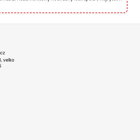
cz
, velko
6