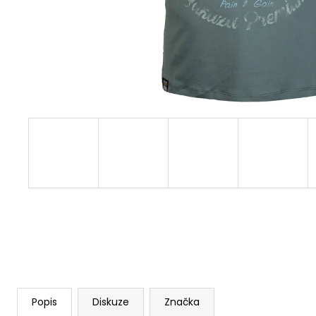
YPS 3906 – BROKEN LEGEND
749 Kč
Původně:
848 Kč
Popis
Diskuze
Značka