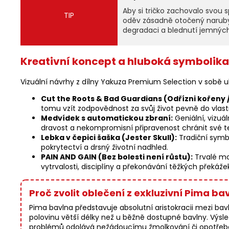
Aby si tričko zachovalo svou
TIP
oděv zásadně otočený naruby.
degradaci a blednutí jemnýc
Kreativní koncept a hluboká symbolika
Vizuální návrhy z dílny Yakuza Premium Selection v sobě u
Cut the Roots & Bad Guardians (Odřízni kořeny /
tomu vzít zodpovědnost za svůj život pevně do vlast
Medvídek s automatickou zbraní:
Geniální, vizuá
dravost a nekompromisní připravenost chránit své te
Lebka v čepici šaška (Jester Skull):
Tradiční symbo
pokrytectví a drsný životní nadhled.
PAIN AND GAIN (Bez bolesti není růstu):
Trvalé mot
vytrvalosti, disciplíny a překonávání těžkých překáže
Proč zvolit oblečení z exkluzivní Pima ba
Pima bavlna představuje absolutní aristokracii mezi bavl
polovinu větší délky než u běžně dostupné bavlny. Výs
problémů odolává nežádoucímu žmolkování či opotřebení