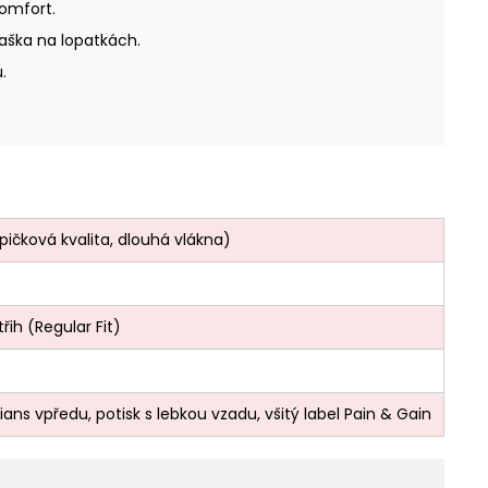
omfort.
aška na lopatkách.
.
ičková kvalita, dlouhá vlákna)
řih (Regular Fit)
ns vpředu, potisk s lebkou vzadu, všitý label Pain & Gain