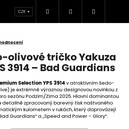
Hledat
Přihlášení
Nákupní
Kontakt
Velkoobchod
Obchodní podmínk
CZK
košík
 hodnocení
-olivové tričko Yakuza
 3914 – Bad Guardians
remium Selection YPS 3914
v atraktivním šedo-
live) je extrémně výraznou designovou novinkou z
 pro sezónu Podzim/Zima 2025. Hlavní dominantou
 a detailně zpracovaný barevný tisk naštvaného
atickým kulometem v rukách, který doprovázejí
„Bad Guardians“ a „Speed and Power – Glory“.
É TRIČKO YAKUZA