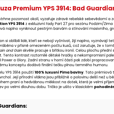
kuza Premium YPS 3914: Bad Guardia
 strhne pozornost okolí, vyzařuje zdravé rebelské sebevědomí a
ion YPS 3914
z exkluzivní řady Part 27 pro sezónu Podzim/Zima 
ává naplno vyniknout pestrým barvám a stínování masivního, graf
oblíbili lidé, kteří se nebojí vyčnívat, žijí naplno, vyznávají te
yráběna v přísně omezeném počtu kusů, což zaručuje, že v tom
ain and Gain
skvěle pracuje s břitkou ironií. Celou plochu předn
. Tento kontrast roztomilé dětské hračky a nekompromisní paleb
d Power a Glory. Zadní stranu v horní části pak zdobí propracov
lskému konceptu dodává finální tečku plnou temného humoru.
lu YPS 3914 použití
100% luxusní Pima bavlny
. Tato prémiová t
í vrchol. Její přírodní vlákna jsou přibližně o polovinu delší ne
ěhem praní a hedvábnou měkkost na dotek, která je velmi příjemn
arev po velmi dlouhou dobu. Tričko je ušito v klasickém
pohodlném
 Guardians: