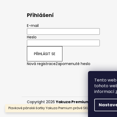
Přihlášení
E-mail
Heslo
PŘIHLÁSIT SE
Nová registrace
Zapomenuté heslo
Tento web 
tohoto webu
informací
Copyright 2026
Yakuza Premium CZ/SK
. Všech
Nastave
Plavkové pánské šortky Yakuza Premium právě SKLADEM