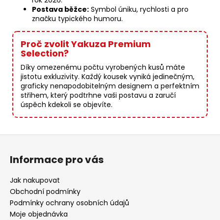
rok 2026.
Postava běžce:
Symbol úniku, rychlosti a pro
značku typického humoru.
Proč zvolit Yakuza Premium
Selection?
Díky omezenému počtu vyrobených kusů máte
jistotu exkluzivity. Každý kousek vyniká jedinečným,
graficky nenapodobitelným designem a perfektním
střihem, který podtrhne vaši postavu a zaručí
úspěch kdekoli se objevíte.
Z
á
Informace pro vás
p
a
Jak nakupovat
t
Obchodní podmínky
í
Podmínky ochrany osobních údajů
Moje objednávka