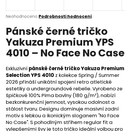
a
j
Průměrné
Neohodnoceno
Podrobnosti hodnocení
í
hodnocení
Pánské černé tričko
produktu
t
je
?
Yakuza Premium YPS
0,0
z
4010 – No Face No Case
5
hvězdiček.
Exkluzivní
pánské černé tričko Yakuza Premium
HLEDAT
Selection YPS 4010
z kolekce Spring / Summer
2026 přináší unikátní spojení retro atletické
estetiky a undergroundové rebelie. Vyrobeno ze
D
špičkové 100% Pima bavlny (180 g/m²), nabízí
o
bezkonkurenční jemnost, vysokou odolnost a
p
stálost tvaru. Designu dominuje masivní zadní
o
motiv s lebkou a ikonickým sloganem "No Face
r
No Case". S pohodlným střihem regular fit a
u
vylepšenými švy je toto tričko ideální volbou pro