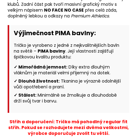
klubů. Zadní část pak tvoří masivní grafický motiv s
velkým nápisem
NO FACE NO CASE
přes celá záda,
doplněný lebkou a odkazy na
Premium Athletics
.
Výjimečnost PIMA bavlny:
Tričko je vyrobeno z jedné z nejkvalitnějších bavln
na světě –
PIMA bavlny
. Její vlastnosti zajišťují
špičkovou kvalitu produktu:
✓ Mimořádná jemnost:
Díky extra dlouhým
vláknům je materiál velmi příjemný na dotek.
✓ Dlouhá životnost:
Tkanina je výrazně odolnější
vůči opotřebení a praní.
✓ Stálost:
Minimálně se žmolkuje a dlouhodobě
drží svůj tvar i barvu.
Střih a doporučení: Tričko má pohodlný regular fit
střih. Pokud se rozhodujete mezi dvěma velikostmi,
výrobce doporučuje zvolit tu větší.