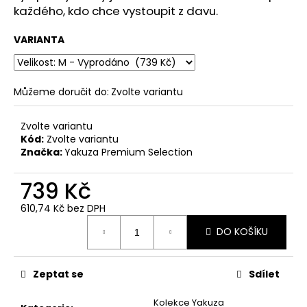
č
každého, kdo chce vystoupit z davu.
u
j
VARIANTA
e
m
e
Můžeme doručit do:
Zvolte variantu
PÁNSKÉ
Zvolte variantu
ŠEDÉ
Kód:
Zvolte variantu
TRIČKO
YAKUZA
Značka:
Yakuza Premium Selection
PREMIUM
YPS
739 Kč
3906
–
610,74 Kč bez DPH
BROKEN
Měrná
LEGEND
DO KOŠÍKU
cena:
749
Kč
Původně:
Zeptat se
Sdílet
848
Kč
Kolekce Yakuza