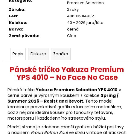
Kategorie
:
Premium Selection
Záruka
:
2 roky
EAN
:
4063391149112
Kolekce
:
40 - 2026 jaro/léto
Barva
:
černá
Země původu
:
Čína
Popis
Diskuze
Značka
Pánské tričko Yakuza Premium
YPS 4010 – No Face No Case
Pánské tričko
Yakuza Premium Selection YPS 4010
v
černé barvě je výrazným kouskem z kolekce
Spring /
Summer 2026 – Resist and Revolt
. Tento model
kombinuje provokativní grafiku s luxusním materiálem,
což z něj činí ideální kousek pro fanoušky tetování,
motorsportu i každodenního streetového stylu.
Přední strana je zdobena menší grafikou běžící postavy
a nápisem
Proud Rotten Soul
ve stylu vintage atletických