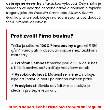
ozbrojené veverky
s taktickou výbavou. Celý motiv je
vyveden ve výrazné červené barvě a doplněn o typické
slogany jako
No Face No Case
nebo
Skulls & Bones
.
Grafika plynule pokračuje i na zadní stranu, což dodává
tričku vizuální celistvost.
Proč zvolit Pima bavlnu?
Tričko je ušito ze
100% Pima bavlny
s gramáží 180
g/m², která patří k absolutní špičce mezi textilními
materiály:
✓ Extrémní jemnost:
Vlákna jsou o 50 % delší než
u běžné bavlny, což zajišťuje hedvábný dotek.
✓ Vysoká odolnost:
Materiál se méně žmolkuje,
lépe drží barvu a tvar i po mnoha cyklech praní.
✓ Prodyšnost:
Skvěle odvádí vlhkost, takže je
ideální i pro teplé letní dny.
Střih a doporučení: Tričko má standardní regular