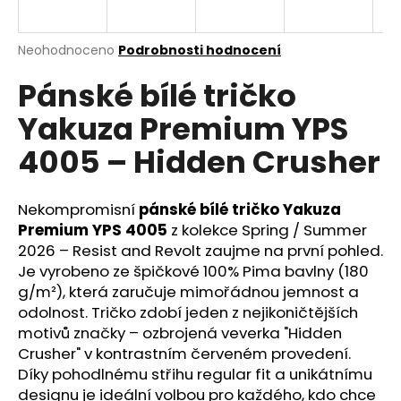
a
j
Průměrné
Neohodnoceno
Podrobnosti hodnocení
í
hodnocení
Pánské bílé tričko
produktu
t
je
?
Yakuza Premium YPS
0,0
z
4005 – Hidden Crusher
5
hvězdiček.
Nekompromisní
pánské bílé tričko Yakuza
HLEDAT
Premium YPS 4005
z kolekce Spring / Summer
2026 – Resist and Revolt zaujme na první pohled.
Je vyrobeno ze špičkové 100% Pima bavlny (180
D
g/m²), která zaručuje mimořádnou jemnost a
o
odolnost. Tričko zdobí jeden z nejikoničtějších
p
motivů značky – ozbrojená veverka "Hidden
o
Crusher" v kontrastním červeném provedení.
r
Díky pohodlnému střihu regular fit a unikátnímu
u
designu je ideální volbou pro každého, kdo chce