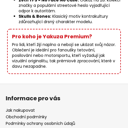
28th YPS × No Face No Case:
Odkaz na 28. kolekci
značky a populární streetové heslo vyjadřující
odpor k autoritám.
Skulls & Bones:
Klasický motiv kontrakultury
zdůrazňující drsný charakter modelu.
Pro koho je Yakuza Premium?
Pro lidi, kteří žijí naplno a nebojí se ukázat svůj názor.
Oblečení je ideální pro fanoušky tetování,
posilování nebo motorsportu, kteří vyžadují jak
vizuální originalitu, tak prémiové zpracování, které v
davu nezapadne.
Z
á
Informace pro vás
p
a
Jak nakupovat
t
Obchodní podmínky
í
Podmínky ochrany osobních údajů