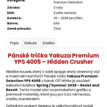
Kategorie
:
Premium Selection
Záruka
:
2 roky
EAN
:
Zvolte variantu
Kolekce
:
40 - 2026 jaro/léto
Barva
:
bílá
Země původu
:
Čína
Popis
Diskuze
Značka
Pánské tričko Yakuza Premium
YPS 4005 – Hidden Crusher
Hledáte kousek, který v sobě spojuje drsný streetový styl
a maximální komfort? Pánské tričko
Yakuza Premium
Selection YPS 4005
v barvě Off White je součástí
exkluzivní kolekce
Spring / Summer 2026 – Resist and
Revolt
. Tento model sází na provokativní grafiku a
prémiové materiály, které jsou pro tuto německou
značku standardem.
Ústředním prvkem designu je velkoformátový potisk