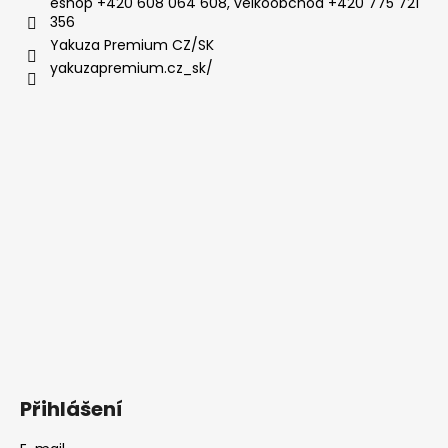
eshop +420 608 064 608, velkoobchod +420 775 721
356
Yakuza Premium CZ/SK
yakuzapremium.cz_sk/
Přihlášení