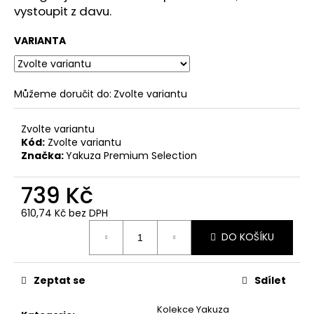
č
vystoupit z davu.
u
j
VARIANTA
e
m
e
Můžeme doručit do:
Zvolte variantu
PÁNSKÉ
Zvolte variantu
ŠEDÉ
Kód:
Zvolte variantu
TRIČKO
YAKUZA
Značka:
Yakuza Premium Selection
PREMIUM
YPS
739 Kč
3906
–
610,74 Kč bez DPH
BROKEN
Měrná
LEGEND
DO KOŠÍKU
cena:
749
Kč
Původně:
Zeptat se
Sdílet
848
Kč
Kolekce Yakuza