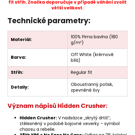
fit střih. Značka doporučuje v případě váhání zvolit
větší velikost.
Technické parametry:
100% Pima bavlna (180
Materiál:
g/m²)
Off White (krémově
Barva:
bílá)
Střih:
Regular fit
Oboustranný potisk,
Detaily:
zpevněné švy
Význam nápisů Hidden Crusher:
Hidden Crusher:
V nadsázce „skrytý drtič“,
ztělesněný v podobě bojovné veverky – symbol
chaosu a rebelie.