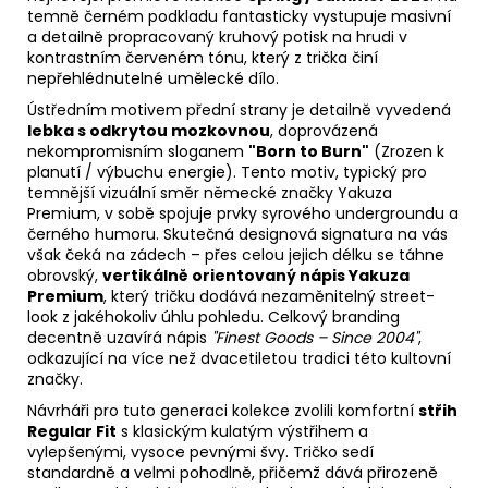
temně černém podkladu fantasticky vystupuje masivní
a detailně propracovaný kruhový potisk na hrudi v
kontrastním červeném tónu, který z trička činí
nepřehlédnutelné umělecké dílo.
Ústředním motivem přední strany je detailně vyvedená
lebka s odkrytou mozkovnou
, doprovázená
nekompromisním sloganem
"Born to Burn"
(Zrozen k
planutí / výbuchu energie). Tento motiv, typický pro
temnější vizuální směr německé značky Yakuza
Premium, v sobě spojuje prvky syrového undergroundu a
černého humoru. Skutečná designová signatura na vás
však čeká na zádech – přes celou jejich délku se táhne
obrovský,
vertikálně orientovaný nápis Yakuza
Premium
, který tričku dodává nezaměnitelný street-
look z jakéhokoliv úhlu pohledu. Celkový branding
decentně uzavírá nápis
"Finest Goods – Since 2004"
,
odkazující na více než dvacetiletou tradici této kultovní
značky.
Návrháři pro tuto generaci kolekce zvolili komfortní
střih
Regular Fit
s klasickým kulatým výstřihem a
vylepšenými, vysoce pevnými švy. Tričko sedí
standardně a velmi pohodlně, přičemž dává přirozeně