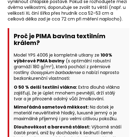
vyniknout chlapské postavě. Pokud se rozhodujete mezi
dvěma velikostmi, doporučuje se zvolit tu větší (např. u
velikosti XL činí šířka přes hrudník cca 52–53 cm a
celková délka zad je cca 72 cm při měření naplocho).
Proč je PIMA bavlna textilním
králem?
Model YPS 4006 je kompletně utkany ze
100%
výběrové PIMA bavlny
(s optimální robustní
gramáží 180 g/m²), která pochází z prémiové
rostliny
Gossypium barbadense
a nabízí naprosto
bezkonkurenční vlastnosti:
O 50 % delší textilní vlákna:
Extra dlouhá vlákna
zajišťují, že je úplet mnohem pevnější, drží stálý
tvar a je přirozeně odolný vůči žmolkování.
Mimořádná sametová měkkost:
Na dotek je
materiál neuvěřitelně hladký, luxusně jemný a je
maximálně příjemný i pro velmi citlivou pokožku.
Dlouhověkost a barevná stálost:
Výborně snáší
časté praní, aniž by docházelo k šednutí černé