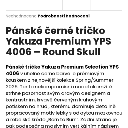
a
j
Průměrné
Neohodnoceno
Podrobnosti hodnocení
í
hodnocení
Pánské černé tričko
produktu
t
je
?
Yakuza Premium YPS
0,0
z
4006 – Round Skull
5
hvězdiček.
Pánské tričko Yakuza Premium Selection YPS
HLEDAT
4006
v uhelně černé barvě je prémiovým
kouskem z nejnovější kolekce Spring/Summer
2026. Tento nekompromisní model okamžitě
D
strhne pozornost svým dravým designem a
o
kontrastním, krvavě červeným kruhovým
p
potiskem na hrudi, kterému dominuje detailně
o
propracovaný motiv lebky s odkrytou mozkovnou
r
a rebelské krédo „Born to Burn“. Zadní strana je
u
pak podepsána masivním vertikálním nápisem