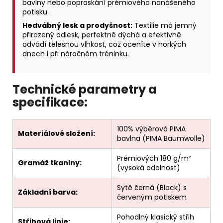
bavlny nebo popraskání prémiového nanášeného
potisku.
Hedvábný lesk a prodyšnost:
Textilie má jemný
přirozený odlesk, perfektně dýchá a efektivně
odvádí tělesnou vlhkost, což oceníte v horkých
dnech i při náročném tréninku.
Technické parametry a
specifikace:
100% výběrová PIMA
Materiálové složení:
bavlna (PIMA Baumwolle)
Prémiových 180 g/m²
Gramáž tkaniny:
(vysoká odolnost)
Sytě černá (Black) s
Základní barva:
červeným potiskem
Pohodlný klasický střih
Střihová linie: