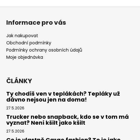
Z
á
Informace pro vás
p
a
Jak nakupovat
t
Obchodní podmínky
í
Podmínky ochrany osobních údajů
Moje objednávka
ČLÁNKY
Ty chodíš ven v teplákách? Tepláky už
dávno nejsou jen na doma!
27.5.2026
Trucker nebo snapback, kdo se v tom má
vyznat? Není kšilt jako kšilt
27.5.2026
Co je vlastně Cargo fashion? To je jako