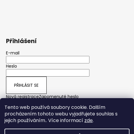
Přihlášení
E-mail
Heslo
PŘIHLÁSIT SE
Nová registrace
Zapomenuté heslo
Tento web používá soubory cookie. Dalším
procházením tohoto webu vyjadřujete souhlas s
jejich používáním.. Více informací
zde
.
yps