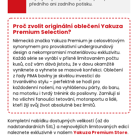
předního ani zadního potisku.
Proč zvolit originální oblečení Yakuza
Premium Selection?
Německá značka Yakuza Premium je celosvětovým
synonymem pro provokativní undergroundový
design a nekompromisní materiálovou exkluzivitu.
Každá série se vyrábí v přísně limitovaném počtu
kusů, což vám dává jistotu, že v davu okamžitě
vyniknete a vyhnete se masové konfekci. Oblečení
z řady PIMA bavlny je skvělou investicí do
trvanlivého stylu – perfektně se hodí pro
každodenní nošení, na vyhlášenou párty, do baru,
na motorku i tvrdý trénink do posilovny. Zamilují si
ho všichni fanoušci tetování, motorsportu a lidé,
kteří žijí svůj život absolutně bez limitů.
Kompletní nabídku dostupných velikostí (až do
nadstandardních 5XL) a nejnovějších limitovaných edicí
naleznete exkluzivně v našem
Yakuza Premium Store
.