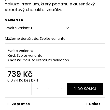
č
Yakuza Premium, který podtrhuje autentický
u
streetový charakter značky.
j
e
VARIANTA
m
e
Můžeme doručit do:
Zvolte variantu
PÁNSKÉ
ŠEDÉ
TRIČKO
Zvolte variantu
YAKUZA
Kód:
Zvolte variantu
PREMIUM
Značka:
Yakuza Premium Selection
YPS
3906
739 Kč
–
BROKEN
LEGEND
610,74 Kč bez DPH
Měrná
749
DO KOŠÍKU
cena:
Kč
Původně:
848
Kč
Zeptat se
Sdílet