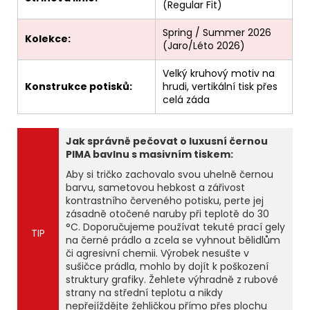
(Regular Fit)
Spring / Summer 2026
Kolekce:
(Jaro/Léto 2026)
Velký kruhový motiv na
Konstrukce potisků:
hrudi, vertikální tisk přes
celá záda
Jak správně pečovat o luxusní černou
PIMA bavlnu s masivním tiskem:
Aby si tričko zachovalo svou uhelně černou
barvu, sametovou hebkost a zářivost
kontrastního červeného potisku, perte jej
zásadně otočené naruby při teplotě do 30
°C. Doporučujeme používat tekuté prací gely
TIP
na černé prádlo a zcela se vyhnout bělidlům
či agresivní chemii. Výrobek nesušte v
sušičce prádla, mohlo by dojít k poškození
struktury grafiky. Žehlete výhradně z rubové
strany na střední teplotu a nikdy
nepřejíždějte žehličkou přímo přes plochu