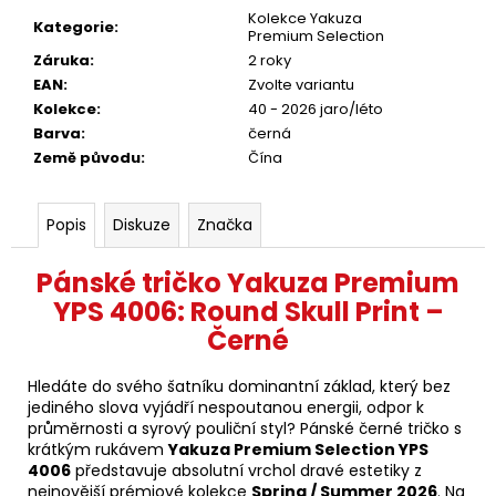
Kolekce Yakuza
Kategorie
:
Premium Selection
Záruka
:
2 roky
EAN
:
Zvolte variantu
Kolekce
:
40 - 2026 jaro/léto
Barva
:
černá
Země původu
:
Čína
Popis
Diskuze
Značka
Pánské tričko Yakuza Premium
YPS 4006: Round Skull Print –
Černé
Hledáte do svého šatníku dominantní základ, který bez
jediného slova vyjádří nespoutanou energii, odpor k
průměrnosti a syrový pouliční styl? Pánské černé tričko s
krátkým rukávem
Yakuza Premium Selection YPS
4006
představuje absolutní vrchol dravé estetiky z
nejnovější prémiové kolekce
Spring / Summer 2026
. Na