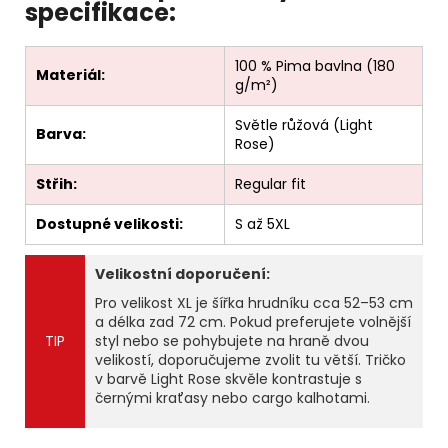
specifikace:
100 % Pima bavlna (180
Materiál:
g/m²)
Světle růžová (Light
Barva:
Rose)
Střih:
Regular fit
Dostupné velikosti:
S až 5XL
Velikostní doporučení:
Pro velikost XL je šířka hrudníku cca 52–53 cm
a délka zad 72 cm. Pokud preferujete volnější
TIP
styl nebo se pohybujete na hraně dvou
velikostí, doporučujeme zvolit tu větší. Tričko
v barvě Light Rose skvěle kontrastuje s
černými kraťasy nebo cargo kalhotami.