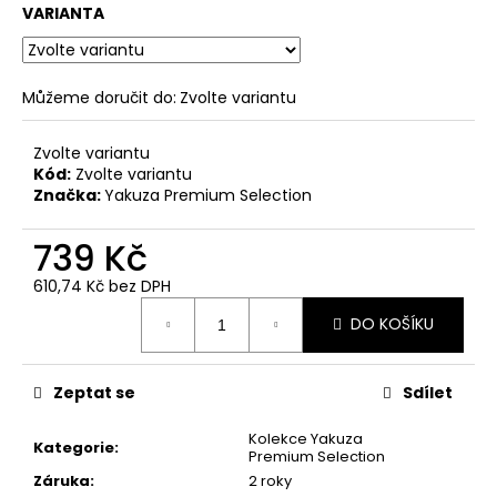
č
VARIANTA
u
j
e
m
Můžeme doručit do:
Zvolte variantu
e
Zvolte variantu
Kód:
Zvolte variantu
PÁNSKÉ
Značka:
Yakuza Premium Selection
KOUPACÍ
ŠORTKY
739 Kč
YAKUZA
PREMIUM
SELECTION
610,74 Kč bez DPH
YPSW
Měrná
4076
DO KOŠÍKU
cena:
ČERNÉ
1
223
Zeptat se
Sdílet
Kč
Kolekce Yakuza
Kategorie
:
Premium Selection
Záruka
:
2 roky