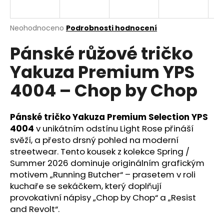
a
j
Průměrné
Neohodnoceno
Podrobnosti hodnocení
í
hodnocení
Pánské růžové tričko
produktu
t
je
?
Yakuza Premium YPS
0,0
z
4004 – Chop by Chop
5
hvězdiček.
Pánské tričko Yakuza Premium Selection YPS
HLEDAT
4004
v unikátním odstínu Light Rose přináší
svěží, a přesto drsný pohled na moderní
streetwear. Tento kousek z kolekce Spring /
D
Summer 2026 dominuje originálním grafickým
o
motivem „Running Butcher“ – prasetem v roli
p
kuchaře se sekáčkem, který doplňují
o
provokativní nápisy „Chop by Chop“ a „Resist
r
and Revolt“.
u