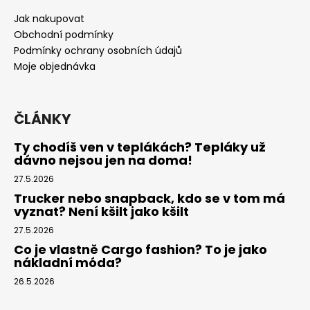
a
Jak nakupovat
t
Obchodní podmínky
í
Podmínky ochrany osobních údajů
Moje objednávka
ČLÁNKY
Ty chodíš ven v teplákách? Tepláky už
dávno nejsou jen na doma!
27.5.2026
Trucker nebo snapback, kdo se v tom má
vyznat? Není kšilt jako kšilt
27.5.2026
Co je vlastně Cargo fashion? To je jako
nákladní móda?
26.5.2026