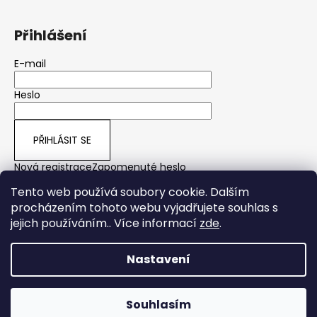
Přihlášení
E-mail
Heslo
PŘIHLÁSIT SE
Nová registrace
Zapomenuté heslo
Tento web používá soubory cookie. Dalším
procházením tohoto webu vyjadřujete souhlas s
jejich používáním.. Více informací
zde
.
yps
Nastavení
Vytvořil Shoptet
Copyright 2026
Yakuza Premium CZ/SK
. Všechna práva
Souhlasím
vyhrazena.
Plavkové pánské šortky Yakuza Premium právě SKLADEM