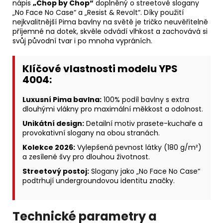
nápis
„Chop by Chop“
doplněný o streetové slogany
„No Face No Case“ a „Resist & Revolt“. Díky použití
nejkvalitnější Pima bavlny na světě je tričko neuvěřitelně
příjemné na dotek, skvěle odvádí vlhkost a zachovává si
svůj původní tvar i po mnoha vypráních.
Klíčové vlastnosti modelu YPS
4004:
Luxusní Pima bavlna:
100% podíl bavlny s extra
dlouhými vlákny pro maximální měkkost a odolnost.
Unikátní design:
Detailní motiv prasete-kuchaře a
provokativní slogany na obou stranách.
Kolekce 2026:
Vylepšená pevnost látky (180 g/m²)
a zesílené švy pro dlouhou životnost.
Streetový postoj:
Slogany jako „No Face No Case“
podtrhují undergroundovou identitu značky.
Technické parametry a