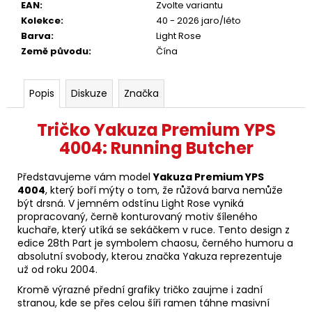
EAN
:
Zvolte variantu
Kolekce
:
40 - 2026 jaro/léto
Barva
:
Light Rose
Země původu
:
Čína
Popis
Diskuze
Značka
Tričko Yakuza Premium YPS
4004: Running Butcher
Představujeme vám model
Yakuza Premium YPS
4004
, který boří mýty o tom, že růžová barva nemůže
být drsná. V jemném odstínu Light Rose vyniká
propracovaný, černě konturovaný motiv šíleného
kuchaře, který utíká se sekáčkem v ruce. Tento design z
edice 28th Part je symbolem chaosu, černého humoru a
absolutní svobody, kterou značka Yakuza reprezentuje
už od roku 2004.
Kromě výrazné přední grafiky tričko zaujme i zadní
stranou, kde se přes celou šíři ramen táhne masivní