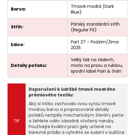
Tmavě modrá (Dark
Barva:
Blue)
Pánský standardní střih
Střih:
(Regular Fit)
Part 27 – Podzim/Zima
Edice:
2025
Velký tisk na zádech,
Detaily potisku:
motiv na prsou a rukávu,
spodní label Pain & Gain
Doporučení k údržbě tmavě modrého
prémiového textilu:
Aby si tričko zachovalo svou sytou tmavě
modrou barvu a propracované detaily
potisků netrpěly mechanickým třením, perte
TIP
a žehlete oděv zásadně otočený naruby.
Používejte kvalitní prací gely určené na
barevné prádlo a vyhněte se sušení v sušičce