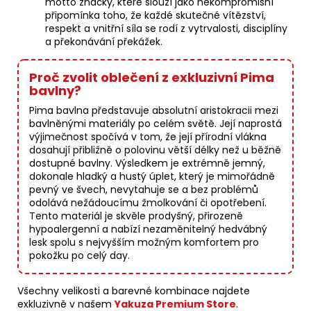
motto značky, které slouží jako nekompromisní
připomínka toho, že každé skutečné vítězství,
respekt a vnitřní síla se rodí z vytrvalosti, disciplíny
a překonávání překážek.
Proč zvolit oblečení z exkluzivní Pima
bavlny?
Pima bavlna představuje absolutní aristokracii mezi
bavlněnými materiály po celém světě. Její naprostá
výjimečnost spočívá v tom, že její přírodní vlákna
dosahují přibližně o polovinu větší délky než u běžně
dostupné bavlny. Výsledkem je extrémně jemný,
dokonale hladký a hustý úplet, který je mimořádně
pevný ve švech, nevytahuje se a bez problémů
odolává nežádoucímu žmolkování či opotřebení.
Tento materiál je skvěle prodyšný, přirozeně
hypoalergenní a nabízí nezaměnitelný hedvábný
lesk spolu s nejvyšším možným komfortem pro
pokožku po celý day.
Všechny velikosti a barevné kombinace najdete
exkluzivně v našem
Yakuza Premium Store
.