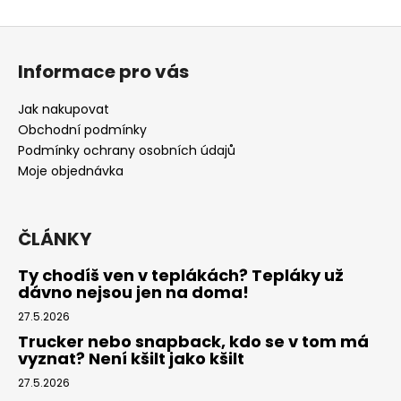
Z
á
Informace pro vás
p
a
Jak nakupovat
t
Obchodní podmínky
í
Podmínky ochrany osobních údajů
Moje objednávka
ČLÁNKY
Ty chodíš ven v teplákách? Tepláky už
dávno nejsou jen na doma!
27.5.2026
Trucker nebo snapback, kdo se v tom má
vyznat? Není kšilt jako kšilt
27.5.2026