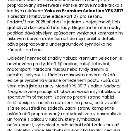
propracovaný streetwear? Pánské tmavě modré tričko s
krátkým rukávem
Yakuza Premium Selection YPS 3917
z prestižní limitované edice Part 27 pro sezónu
Podzim/Zima 2025 přichází s jedním z nejzajímavějších
grafických konceptů této řady. Elegantní temně modrý
podklad dává skvělým způsobem vyniknout kontrastním
tiskovým barvám, díky čemuž do nejmenšího detailu
ožívá propracovaná undergroundová symbolika na
zádech i na hrudi.
Oblečení německé značky Yakuza Premium Selection je
navrhováno pro ty, kteří žijí naplno, milují tetování,
motorsport, hardcore hudbu nebo tvrdý trénink a
odmítají splynout s fádním masovým davem. Každá
edice je vyrobena v přísně omezeném počtu kusů, což
vám dává jistotu rarity. Model YPS 3917 z edice
National
League
skvěle pracuje s hlubokou vizuální symbolikou a
sportovním tématem. Zatímco přední strana nabízí
čistší design s menším detailem na prsou, celá vizuální
síla se soustředí na zádech. Zadní stranu kompletně
ovládá obří propracovaný motiv kostlivce v baseballové
uniformě s pálkou v rukách, který symbolizuje
neústupnost, vytrvalost a odhodlání hrát tvrdou hru až
do úplného konce. Nechybí ani ikonická textilní cedulka