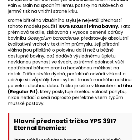
Pain & Gain na spodním lemu, potisky na rukávech a
jemný tisk na vnitřní straně krku.
Kromě břitkého vizuálního stylu je největší předností
tohoto modelu použití
100% luxusní Pima bavlny
. Tato
prémiová textilie, získávaná z vysoce ceněné odrůdy
bavlníku
Gossypium barbadense
, představuje absolutní
kvalitativní vrchol v textilním průmyslu. Její přírodní
vlákna jsou přibližně o polovinu delší než u běžně
dostupné bavlny, což dodává výslednému úpletu
nevídanou pevnost ve švech, extrémní odolnost vůči
opotřebení během praní a hedvábnou měkkost na
dotek. Tričko skvěle dýchá, perfektně odvádí vlhkost a
udržuje si svůj stálý tvar i sytost tmavě modrého odstínu
po velmi dlouhou dobu. Tričko je ušito v klasickém
střihu
(Regular Fit)
, který poskytuje skvělou volnost pohybu,
nikde netlačí a sedí naprosto perfektně všem typům
mužské postavy.
Hlavní přednosti trička YPS 3917
Eternal Enemies: