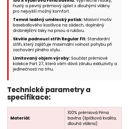
100% výběrová Pima bavlna:
Výjimečně hladký,
hustý a pevný prémiový úplet s dlouhými vlákny
pro nejvyšší možný komfort.
Temně laděný umělecký potisk:
Masivní motiv
baseballového kostlivce na zádech, doplněný
drobnějšími tisky na prsou a rukávu.
Skvěle padnoucí střih Regular Fit:
Standardní
střih, který zajišťuje maximální volnost pohybu při
zachování plného stylu.
Limitovaný objem výroby:
Součást prémiové
kolekce Part 27, která vám dává záruku exkluzivity a
jedinečnosti na trhu.
Technické parametry a
specifikace:
100% prémiová Pima
Materiál:
bavlna (špičková kvalita,
dlouhá vlákna)