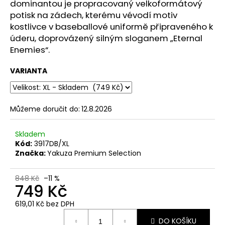
č
dominantou je propracovaný velkoformátový
u
potisk na zádech, kterému vévodí motiv
j
kostlivce v baseballové uniformě připraveného k
e
úderu, doprovázený silným sloganem „Eternal
m
Enemies“.
e
VARIANTA
PÁNSKÉ
ŠEDÉ
TRIČKO
Můžeme doručit do:
12.8.2026
YAKUZA
PREMIUM
YPS
Skladem
3906
Kód:
3917DB/XL
–
Značka:
Yakuza Premium Selection
BROKEN
LEGEND
749
848 Kč
–11 %
Kč
749 Kč
Původně:
848
619,01 Kč bez DPH
Kč
Měrná
DO KOŠÍKU
cena: