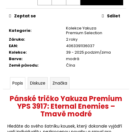
Zeptat se
Sdílet
Kolekce Yakuza
Kategorie
:
Premium Selection
Záruka
:
2 roky
EAN
:
4063391136037
Kolekce
:
39 - 2025 podzim/zima
Barva
:
modrá
Země původu
:
Čína
Popis
Diskuze
Značka
Pánské tričko Yakuza Premium
YPS 3917: Eternal Enemies –
Tmavě modré
Hledáte do svého šatníku kousek, který dokonale vyjádří
vaši individualitu, nezkrocenou povahu a smysl pro