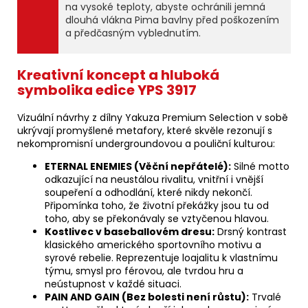
na vysoké teploty, abyste ochránili jemná
dlouhá vlákna Pima bavlny před poškozením
a předčasným vyblednutím.
Kreativní koncept a hluboká
symbolika edice YPS 3917
Vizuální návrhy z dílny Yakuza Premium Selection v sobě
ukrývají promyšlené metafory, které skvěle rezonují s
nekompromisní undergroundovou a pouliční kulturou:
ETERNAL ENEMIES (Věční nepřátelé):
Silné motto
odkazující na neustálou rivalitu, vnitřní i vnější
soupeření a odhodlání, které nikdy nekončí.
Připomínka toho, že životní překážky jsou tu od
toho, aby se překonávaly se vztyčenou hlavou.
Kostlivec v baseballovém dresu:
Drsný kontrast
klasického amerického sportovního motivu a
syrové rebelie. Reprezentuje loajalitu k vlastnímu
týmu, smysl pro férovou, ale tvrdou hru a
neústupnost v každé situaci.
PAIN AND GAIN (Bez bolesti není růstu):
Trvalé