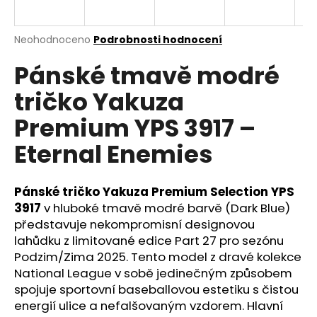
a
j
Průměrné
Neohodnoceno
Podrobnosti hodnocení
í
hodnocení
Pánské tmavě modré
produktu
t
je
?
tričko Yakuza
0,0
z
Premium YPS 3917 –
5
hvězdiček.
Eternal Enemies
HLEDAT
Pánské tričko Yakuza Premium Selection YPS
3917
v hluboké tmavě modré barvě (Dark Blue)
představuje nekompromisní designovou
D
o
lahůdku z limitované edice Part 27 pro sezónu
p
Podzim/Zima 2025. Tento model z dravé kolekce
o
National League v sobě jedinečným způsobem
r
spojuje sportovní baseballovou estetiku s čistou
u
energií ulice a nefalšovaným vzdorem. Hlavní