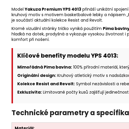
Model
Yakuza Premium YPS 4013
přináší unikátní spojen
kruhový motiv s motivem basketbalové lebky a nápisem „Bor
je součástí aktuální kolekce Resist and Revolt.
Kromě vizuální stránky tričko vyniká použitím
Pima bavln
hladká na dotek, prodyšná a vykazuje vysokou životnost i 
komfort při nošení.
Klíčové benefity modelu YPS 4013:
Mimořádná Pima bavlna:
100% přírodní materiál, kter
Originální design:
Kruhový atletický motiv s nadsázk
Kolekce Resist and Revolt:
Symbol nezávislosti a rebe
Exkluzivita:
Limitované počty kusů zajišťují jedinečnost
Technické parametry a specifika
Materiál: