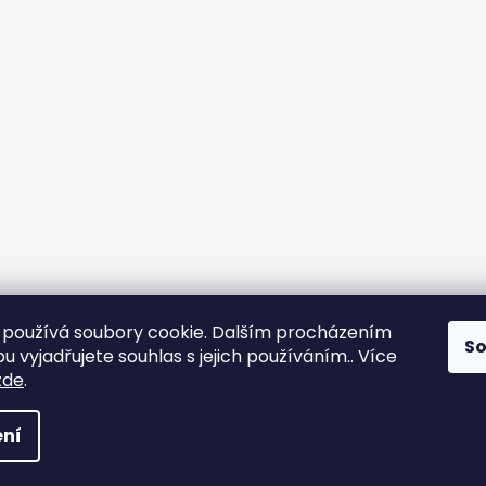
používá soubory cookie. Dalším procházením
S
 vyjadřujete souhlas s jejich používáním.. Více
yps
zde
.
na práva vyhrazena.
ní