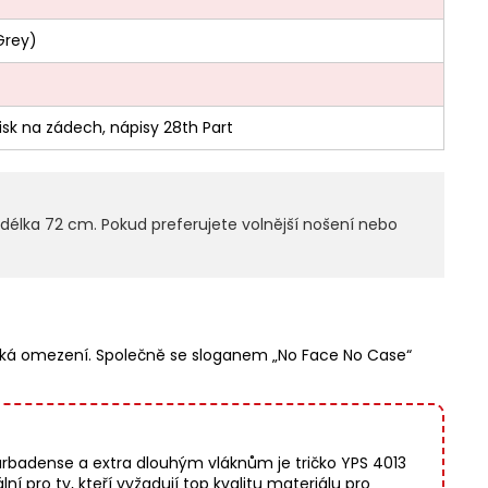
Grey)
tisk na zádech, nápisy 28th Part
 délka 72 cm. Pokud preferujete volnější nošení nebo
nská omezení. Společně se sloganem „No Face No Case“
arbadense a extra dlouhým vláknům je tričko YPS 4013
 pro ty, kteří vyžadují top kvalitu materiálu pro