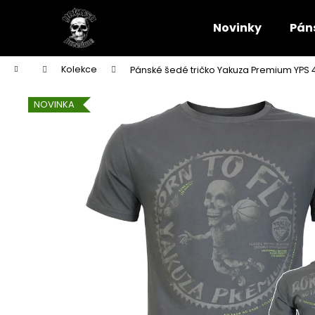
K
Přejít
na
o
Novinky
Pán
obsah
Zpět
Zpět
š
do
do
í
Domů
Kolekce
Pánské šedé tričko Yakuza Premium YPS 40
k
obchodu
obchodu
NOVINKA
CARGO KRAŤASY YAKUZA PREMIUM