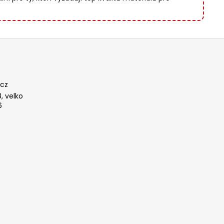
cz
, velko
6