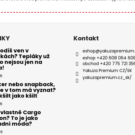
NKY
Kontakt
odíš ven v
eshop
@
yakuzapremium.
ákách? Tepláky už
eshop +420 608 064 608
 nejsou jen na
obchod +420 775 721 35
a!
Yakuza Premium CZ/SK
26
yakuzapremium.cz_sk/
ker nebo snapback,
se v tom má vyznat?
šilt jako kšilt
26
 vlastně Cargo
on? To je jako
adní móda?
26