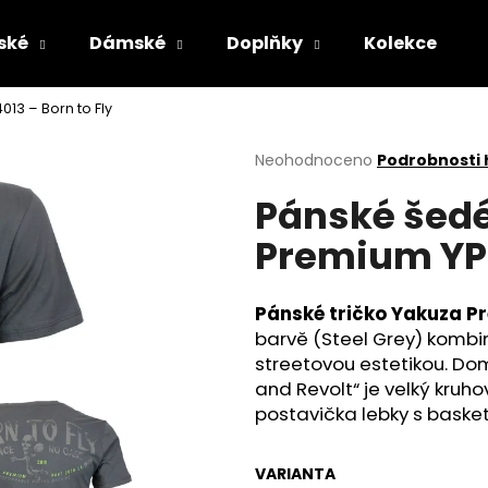
ské
Dámské
Doplňky
Kolekce
13 – Born to Fly
Co potřebujete najít?
Průměrné
Neohodnoceno
Podrobnosti
hodnocení
Pánské šedé
produktu
HLEDAT
je
Premium YPS
0,0
z
5
Doporučujeme
hvězdiček.
Pánské tričko Yakuza P
barvě (Steel Grey) kombi
streetovou estetikou. Do
and Revolt“ je velký kruhov
postavička lebky s bask
ČERNÉ PÁNSKÉ TEPLÁKY YAKUZA
PÁNSKÁ VESTA 
VARIANTA