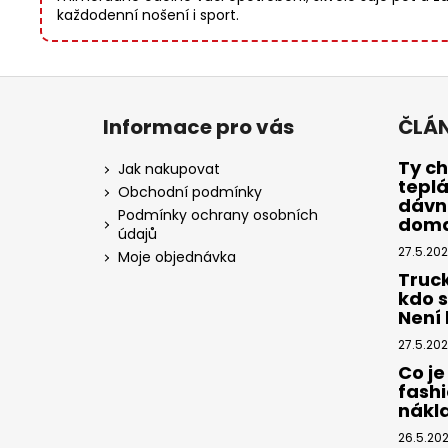
každodenní nošení i sport.
Z
á
Informace pro vás
ČLÁ
p
a
Ty ch
Jak nakupovat
tepl
t
Obchodní podmínky
dávno
í
Podmínky ochrany osobních
dom
údajů
27.5.20
Moje objednávka
Truc
kdo 
Není k
27.5.20
Co je
fashi
nákl
26.5.20