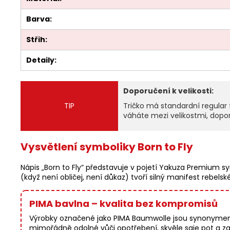
Barva:
Střih:
Detaily:
Doporučení k velikosti:
TIP
Tričko má standardní regular 
váháte mezi velikostmi, dopor
Vysvětlení symboliky Born to Fly
Nápis „Born to Fly“ představuje v pojetí Yakuza Premium
(když není obličej, není důkaz) tvoří silný manifest rebelsk
PIMA bavlna – kvalita bez kompromisů
Výrobky označené jako PIMA Baumwolle jsou synonymem p
mimořádně odolné vůči opotřebení, skvěle saje pot a zac