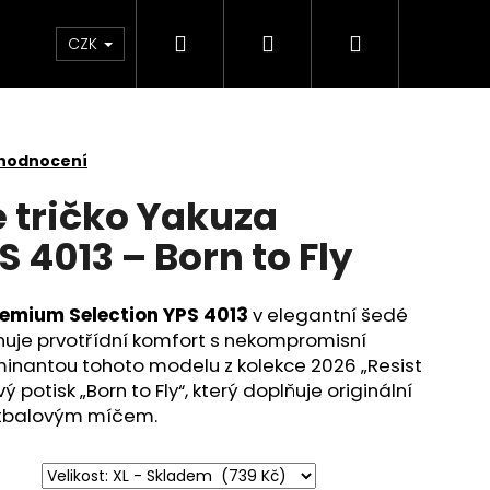
Hledat
Přihlášení
Nákupní
Kontakt
Velkoobchod
Obchodní podmínk
CZK
košík
 hodnocení
 tričko Yakuza
 4013 – Born to Fly
remium Selection YPS 4013
v elegantní šedé
nuje prvotřídní komfort s nekompromisní
minantou tohoto modelu z kolekce 2026 „Resist
ý potisk „Born to Fly“, který doplňuje originální
etbalovým míčem.
YAKUZA PREMIUM 3966