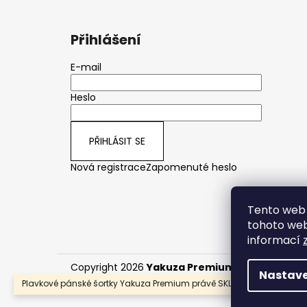
Přihlášení
E-mail
Heslo
PŘIHLÁSIT SE
Nová registrace
Zapomenuté heslo
Tento web 
tohoto webu
informací
Copyright 2026
Yakuza Premium CZ/SK
. Všech
Nastave
Plavkové pánské šortky Yakuza Premium právě SKLADEM