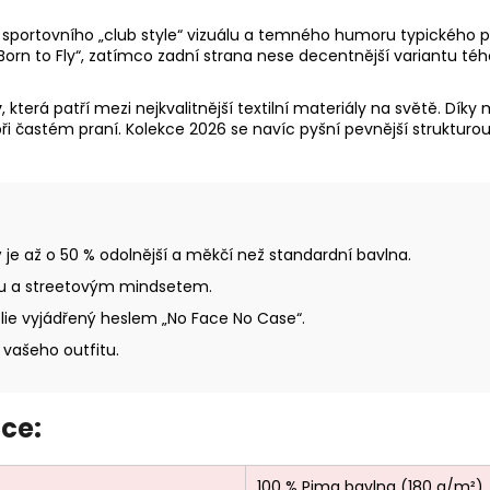
í sportovního „club style“ vizuálu a temného humoru typického 
n to Fly“, zatímco zadní strana nese decentnější variantu téhož
y
, která patří mezi nejkvalitnější textilní materiály na světě. D
při častém praní. Kolekce 2026 se navíc pyšní pevnější strukturo
ý je až o 50 % odolnější a měkčí než standardní bavlna.
ou a streetovým mindsetem.
lie vyjádřený heslem „No Face No Case“.
 vašeho outfitu.
ce:
100 % Pima bavlna (180 g/m²)