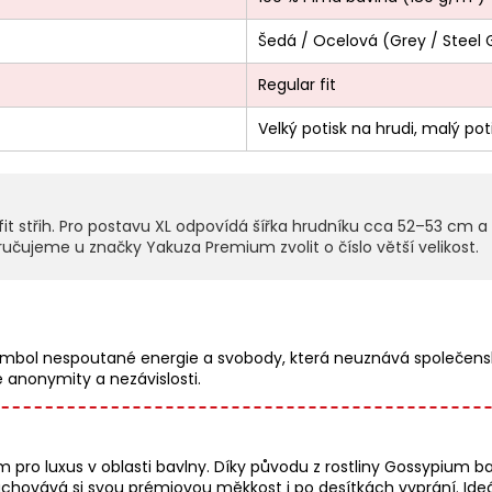
Šedá / Ocelová (Grey / Steel 
Regular fit
Velký potisk na hrudi, malý po
fit střih. Pro postavu XL odpovídá šířka hrudníku cca 52–53 cm a
učujeme u značky Yakuza Premium zvolit o číslo větší velikost.
 symbol nespoutané energie a svobody, která neuznává společe
é anonymity a nezávislosti.
ro luxus v oblasti bavlny. Díky původu z rostliny Gossypium b
hovává si svou prémiovou měkkost i po desítkách vyprání. Ideální