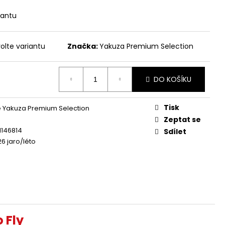
 ŽLUTÁ
iantu
olte variantu
Značka:
Yakuza Premium Selection
DO KOŠÍKU
Tisk
 Yakuza Premium Selection
Zeptat se
1146814
Sdílet
26 jaro/léto
 Fly