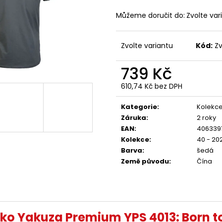
PREMIUM YPJO 4029
BORN TO BURN –
1 591 Kč
2 449 Kč
Můžeme doručit do:
Zvolte var
Zvolte variantu
Kód:
Zv
739 Kč
610,74 Kč bez DPH
Měrná
cena:
Kategorie
:
Kolekce
Záruka
:
2 roky
EAN
:
406339
Kolekce
:
40 - 20
Barva
:
šedá
Země původu
:
Čína
čko Yakuza Premium YPS 4013: Born to