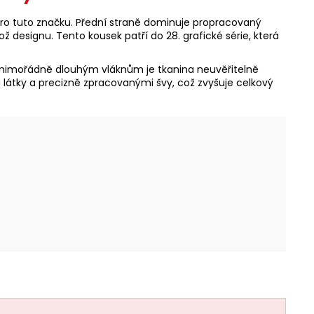
pro tuto značku. Přední straně dominuje propracovaný
 designu. Tento kousek patří do 28. grafické série, která
íky mimořádně dlouhým vláknům je tkanina neuvěřitelně
u látky a precizně zpracovanými švy, což zvyšuje celkový