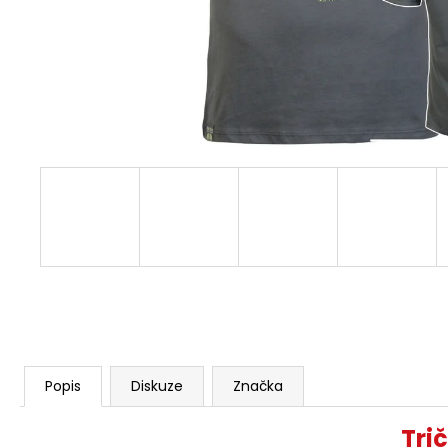
3228 OLIVOVĚ ZELENÉ
1 499 Kč
Původně:
1 623 Kč
Popis
Diskuze
Značka
Tri