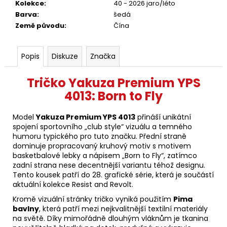
Kolekce
:
40 - 2026 jaro/léto
Barva
:
šedá
Země původu
:
Čína
Popis
Diskuze
Značka
Tričko Yakuza Premium YPS
4013: Born to Fly
Model
Yakuza Premium YPS 4013
přináší unikátní
spojení sportovního „club style“ vizuálu a temného
humoru typického pro tuto značku. Přední straně
dominuje propracovaný kruhový motiv s motivem
basketbalové lebky a nápisem „Born to Fly“, zatímco
zadní strana nese decentnější variantu téhož designu.
Tento kousek patří do 28. grafické série, která je součástí
aktuální kolekce Resist and Revolt.
Kromě vizuální stránky tričko vyniká použitím
Pima
bavlny
, která patří mezi nejkvalitnější textilní materiály
na světě. Díky mimořádně dlouhým vláknům je tkanina