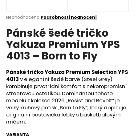
a
j
Průměrné
Neohodnoceno
Podrobnosti hodnocení
í
hodnocení
Pánské šedé tričko
produktu
t
je
?
Yakuza Premium YPS
0,0
z
4013 – Born to Fly
5
hvězdiček.
Pánské tričko Yakuza Premium Selection YPS
HLEDAT
4013
v elegantní šedé barvě (Steel Grey)
kombinuje prvotřídní komfort s nekompromisní
streetovou estetikou. Dominantou tohoto
D
modelu z kolekce 2026 „Resist and Revolt“ je
o
velký kruhový potisk „Born to Fly“, který doplňuje
p
originální postavička lebky s basketbalovým
o
míčem.
r
u
VARIANTA