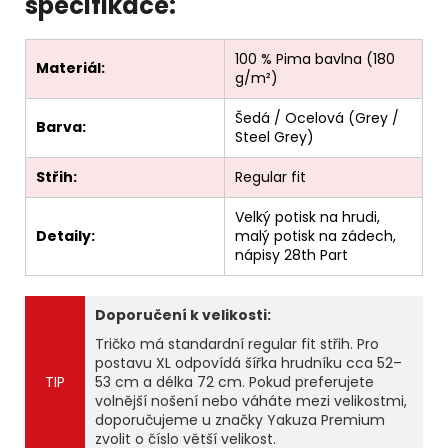
specifikace:
100 % Pima bavlna (180
Materiál:
g/m²)
Šedá / Ocelová (Grey /
Barva:
Steel Grey)
Střih:
Regular fit
Velký potisk na hrudi,
Detaily:
malý potisk na zádech,
nápisy 28th Part
Doporučení k velikosti:
Tričko má standardní regular fit střih. Pro
postavu XL odpovídá šířka hrudníku cca 52–
TIP
53 cm a délka 72 cm. Pokud preferujete
volnější nošení nebo váháte mezi velikostmi,
doporučujeme u značky Yakuza Premium
zvolit o číslo větší velikost.