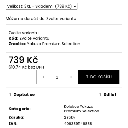
č
u
j
Můžeme doručit do:
Zvolte variantu
e
m
e
Zvolte variantu
Kód:
Zvolte variantu
Značka:
Yakuza Premium Selection
ČERNÉ
PÁNSKÉ
739 Kč
TEPLÁKY
YAKUZA
610,74 Kč bez DPH
PREMIUM
Měrná
YPJO
DO KOŠÍKU
cena:
4029
1
591
Zeptat se
Sdílet
Kč
Kolekce Yakuza
Kategorie
:
Premium Selection
Záruka
:
2 roky
EAN
:
4063391146838