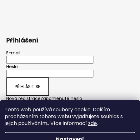
Přihlášení
E-mail
Heslo
PŘIHLÁSIT SE
Nová registrace
Zapomenuté heslo
Tento web používá soubory cookie. Dalším
procházením tohoto webu vyjadřujete souhlas s
jejich používáním.. Více informací
zde
.
yps
Nastavení