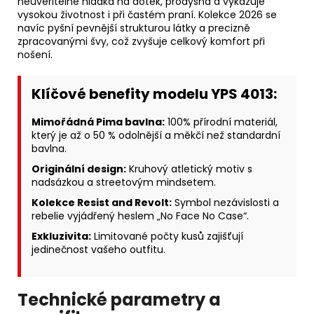
neuvěřitelně hladká na dotek, prodyšná a vykazuje
vysokou životnost i při častém praní. Kolekce 2026 se
navíc pyšní pevnější strukturou látky a precizně
zpracovanými švy, což zvyšuje celkový komfort při
nošení.
Klíčové benefity modelu YPS 4013:
Mimořádná Pima bavlna:
100% přírodní materiál,
který je až o 50 % odolnější a měkčí než standardní
bavlna.
Originální design:
Kruhový atletický motiv s
nadsázkou a streetovým mindsetem.
Kolekce Resist and Revolt:
Symbol nezávislosti a
rebelie vyjádřený heslem „No Face No Case“.
Exkluzivita:
Limitované počty kusů zajišťují
jedinečnost vašeho outfitu.
Technické parametry a