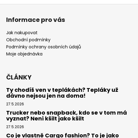
Z
á
Informace pro vás
p
a
Jak nakupovat
t
Obchodní podmínky
í
Podmínky ochrany osobních údajů
Moje objednávka
ČLÁNKY
Ty chodíš ven v teplákách? Tepláky už
dávno nejsou jen na doma!
27.5.2026
Trucker nebo snapback, kdo se v tom má
vyznat? Není kšilt jako kšilt
27.5.2026
Co je vlastně Cargo fashion? To je jako