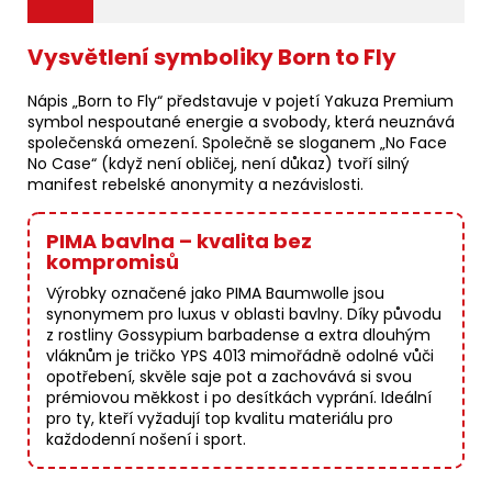
Vysvětlení symboliky Born to Fly
Nápis „Born to Fly“ představuje v pojetí Yakuza Premium
symbol nespoutané energie a svobody, která neuznává
společenská omezení. Společně se sloganem „No Face
No Case“ (když není obličej, není důkaz) tvoří silný
manifest rebelské anonymity a nezávislosti.
PIMA bavlna – kvalita bez
kompromisů
Výrobky označené jako PIMA Baumwolle jsou
synonymem pro luxus v oblasti bavlny. Díky původu
z rostliny Gossypium barbadense a extra dlouhým
vláknům je tričko YPS 4013 mimořádně odolné vůči
opotřebení, skvěle saje pot a zachovává si svou
prémiovou měkkost i po desítkách vyprání. Ideální
pro ty, kteří vyžadují top kvalitu materiálu pro
každodenní nošení i sport.