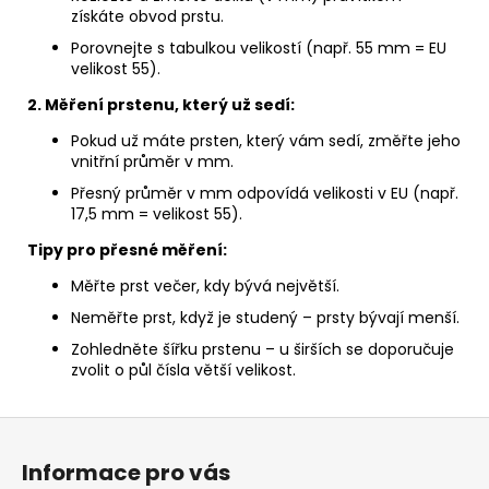
získáte obvod prstu.
Porovnejte s tabulkou velikostí (např. 55 mm = EU
velikost 55).
2. Měření prstenu, který už sedí:
Pokud už máte prsten, který vám sedí, změřte jeho
vnitřní průměr v mm.
Přesný průměr v mm odpovídá velikosti v EU (např.
17,5 mm = velikost 55).
Tipy pro přesné měření:
Měřte prst večer, kdy bývá největší.
Neměřte prst, když je studený – prsty bývají menší.
Zohledněte šířku prstenu – u širších se doporučuje
zvolit o půl čísla větší velikost.
Z
á
Informace pro vás
p