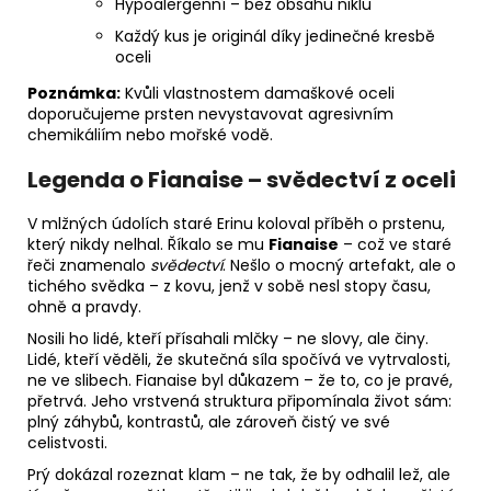
Hypoalergenní – bez obsahu niklu
Každý kus je originál díky jedinečné kresbě
oceli
Poznámka:
Kvůli vlastnostem damaškové oceli
doporučujeme prsten nevystavovat agresivním
chemikáliím nebo mořské vodě.
Legenda o Fianaise – svědectví z oceli
V mlžných údolích staré Erinu koloval příběh o prstenu,
který nikdy nelhal. Říkalo se mu
Fianaise
– což ve staré
řeči znamenalo
svědectví
. Nešlo o mocný artefakt, ale o
tichého svědka – z kovu, jenž v sobě nesl stopy času,
ohně a pravdy.
Nosili ho lidé, kteří přísahali mlčky – ne slovy, ale činy.
Lidé, kteří věděli, že skutečná síla spočívá ve vytrvalosti,
ne ve slibech. Fianaise byl důkazem – že to, co je pravé,
přetrvá. Jeho vrstvená struktura připomínala život sám:
plný záhybů, kontrastů, ale zároveň čistý ve své
celistvosti.
Prý dokázal rozeznat klam – ne tak, že by odhalil lež, ale