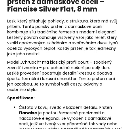
prsten z damaškové oceli –
Fianaise Silver Flat, 8 mm
Lesk, který přitahuje pohledy, a struktura, která má svůj
příběh. Tento pánský prsten z damaškové oceli
kombinuje sílu tradičního řemesla s moderní elegancí.
Leštěný povrch odhaluje vrstvený vzor jako reliéf, který
vznikl opakovaným skládáním a svařováním dvou typů
oceli za vysokých teplot. Každý prsten je tak jedinečný
jako jeho nositel.
Model „Chruach“ má klasický profil court – zaoblený
zevnitř i zvenku – pro pohodlné nošení po celý den.
Lesklé provedení podtrhuje detailní kresbu a dodává
šperku formální i luxusní charakter. Tento prsten není
jen ozdobou. Je to symbol vaší cesty, odvahy a
osobního stylu.
Specifikace:
Čistota v kovu, světlo v každém detailu. Prsten
Fianaise
je poctou řemeslné preciznosti a
nadčasové eleganci. Je vyroben z damaškové
oceli, jejíž vrstvený vzor připomíná tok vody nebo