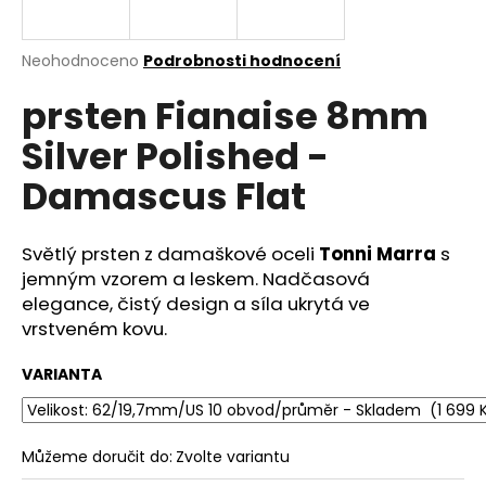
a
j
Průměrné
Neohodnoceno
Podrobnosti hodnocení
í
hodnocení
prsten Fianaise 8mm
produktu
t
je
?
Silver Polished -
0,0
z
Damascus Flat
5
hvězdiček.
Světlý prsten z damaškové oceli
Tonni Marra
s
HLEDAT
jemným vzorem a leskem. Nadčasová
elegance, čistý design a síla ukrytá ve
vrstveném kovu.
D
o
VARIANTA
p
o
r
Můžeme doručit do:
Zvolte variantu
u