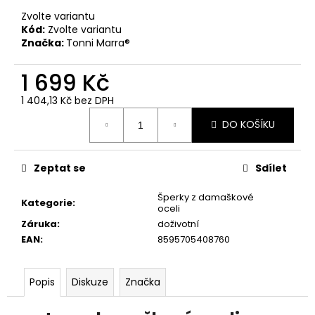
č
u
Zvolte variantu
Kód:
Zvolte variantu
j
Značka:
Tonni Marra®
e
m
1 699 Kč
e
1 404,13 Kč bez DPH
Měrná
PÁNSKÁ
DO KOŠÍKU
cena:
VESTA
YAKUZA
PREMIUM
3966
Zeptat se
Sdílet
BORN
TO
Šperky z damaškové
Kategorie
:
BURN
oceli
–
Záruka
:
doživotní
OLIVOVÁ
EAN
:
8595705408760
2
449
Kč
Popis
Diskuze
Značka