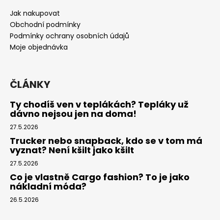
a
Jak nakupovat
t
Obchodní podmínky
í
Podmínky ochrany osobních údajů
Moje objednávka
ČLÁNKY
Ty chodíš ven v teplákách? Tepláky už
dávno nejsou jen na doma!
27.5.2026
Trucker nebo snapback, kdo se v tom má
vyznat? Není kšilt jako kšilt
27.5.2026
Co je vlastně Cargo fashion? To je jako
nákladní móda?
26.5.2026