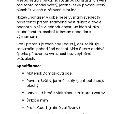
kresbu větru v písku. Na rozdíl od kontrastních verzí
má tento model světlý, jemně lesklý povrch, který
působí luxusně a zároveň subtilně.
Název „Fianaise“ v sobě nese význam svědectví –
nosit tento prsten znamená nést důkaz o trvalé
hodnotě, o síle v jednoduchosti. Je ideální jako
snubní prsten, osobní talisman nebo dar s
významem.
Profil prstenu je zaoblený (court), což zajišťuje
maximální pohodlí při nošení. Šířka 8 mm dodává
šperku přirozenou výraznost bez zbytečné
okázalosti.
Specifikace:
Materiál: Damašková ocel
Povrch: Světlý, jemně lesklý (light polished),
plochý
Barva: Stříbrná s viditelnou strukturou vrstev
Šířka: 8 mm
Profil: Court (mírně zakřivený)