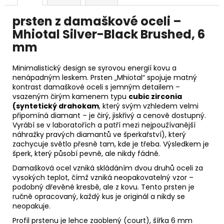
prsten z damaškové oceli –
Mhiotal Silver-Black Brushed, 6
mm
Minimalistický design se syrovou energií kovu a
nenápadným leskem. Prsten „Mhiotal“ spojuje matný
kontrast damaškové oceli s jemným detailem –
vsazeným čirým kamenem typu
cubic zirconia
(
syntetický drahokam
, který svým vzhledem velmi
připomíná diamant – je čirý, jiskřivý a cenově dostupný.
Vyrábí se v laboratořích a patří mezi nejpoužívanější
náhražky pravých diamantů ve šperkařství), který
zachycuje světlo přesně tam, kde je třeba. Výsledkem je
šperk, který působí pevně, ale nikdy fádně.
Damašková ocel vzniká skládáním dvou druhů oceli za
vysokých teplot, čímž vzniká neopakovatelný vzor –
podobný dřevěné kresbě, ale z kovu. Tento prsten je
ručně opracovaný, každý kus je originál a nikdy se
neopakuje.
Profil prstenu je lehce zaoblený (court), šířka 6 mm