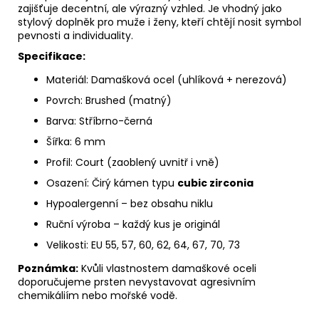
zajišťuje decentní, ale výrazný vzhled. Je vhodný jako
stylový doplněk pro muže i ženy, kteří chtějí nosit symbol
pevnosti a individuality.
Specifikace:
Materiál: Damašková ocel (uhlíková + nerezová)
Povrch: Brushed (matný)
Barva: Stříbrno-černá
Šířka: 6 mm
Profil: Court (zaoblený uvnitř i vně)
Osazení: Čirý kámen typu
cubic zirconia
Hypoalergenní – bez obsahu niklu
Ruční výroba – každý kus je originál
Velikosti: EU 55, 57, 60, 62, 64, 67, 70, 73
Poznámka:
Kvůli vlastnostem damaškové oceli
doporučujeme prsten nevystavovat agresivním
chemikáliím nebo mořské vodě.