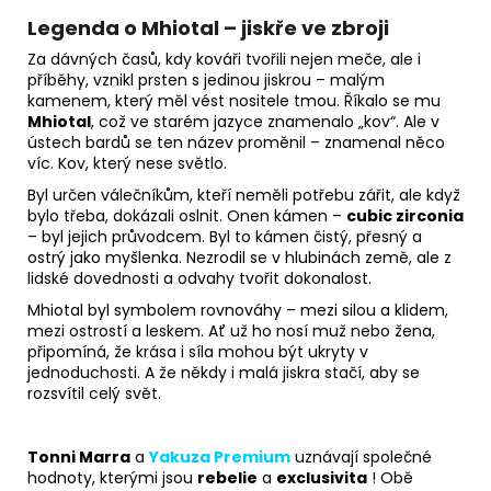
Legenda o Mhiotal – jiskře ve zbroji
Za dávných časů, kdy kováři tvořili nejen meče, ale i
příběhy, vznikl prsten s jedinou jiskrou – malým
kamenem, který měl vést nositele tmou. Říkalo se mu
Mhiotal
, což ve starém jazyce znamenalo „kov“. Ale v
ústech bardů se ten název proměnil – znamenal něco
víc. Kov, který nese světlo.
Byl určen válečníkům, kteří neměli potřebu zářit, ale když
bylo třeba, dokázali oslnit. Onen kámen –
cubic zirconia
– byl jejich průvodcem. Byl to kámen čistý, přesný a
ostrý jako myšlenka. Nezrodil se v hlubinách země, ale z
lidské dovednosti a odvahy tvořit dokonalost.
Mhiotal byl symbolem rovnováhy – mezi silou a klidem,
mezi ostrostí a leskem. Ať už ho nosí muž nebo žena,
připomíná, že krása i síla mohou být ukryty v
jednoduchosti. A že někdy i malá jiskra stačí, aby se
rozsvítil celý svět.
Tonni Marra
a
Yakuza Premium
uznávají společné
hodnoty, kterými jsou
rebelie
a
exclusivita
! Obě