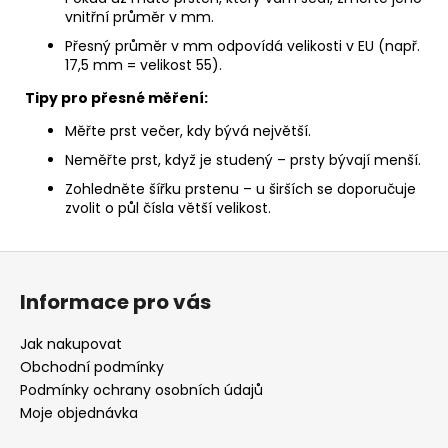
vnitřní průměr v mm.
Přesný průměr v mm odpovídá velikosti v EU (např.
17,5 mm = velikost 55).
Tipy pro přesné měření:
Měřte prst večer, kdy bývá největší.
Neměřte prst, když je studený – prsty bývají menší.
Zohledněte šířku prstenu – u širších se doporučuje
zvolit o půl čísla větší velikost.
Z
á
Informace pro vás
p
a
Jak nakupovat
t
Obchodní podmínky
í
Podmínky ochrany osobních údajů
Moje objednávka