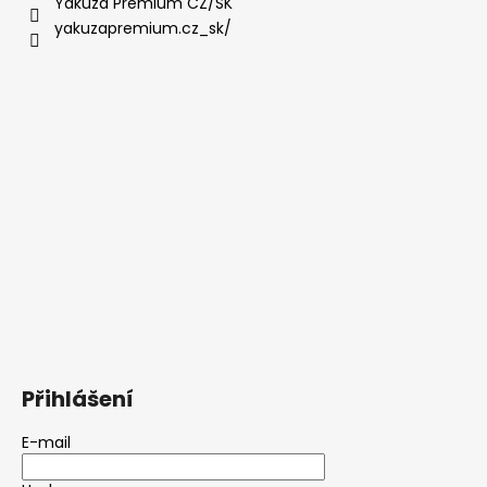
Yakuza Premium CZ/SK
yakuzapremium.cz_sk/
Přihlášení
E-mail