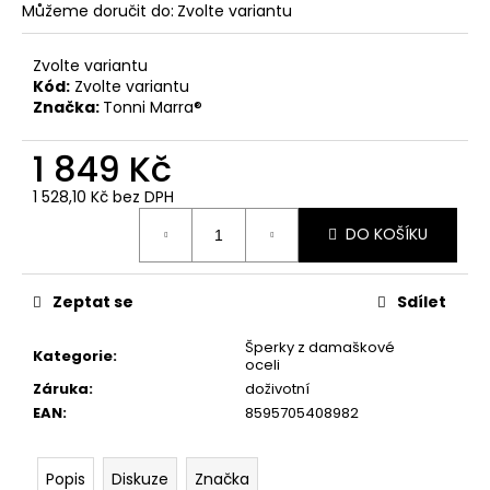
č
Můžeme doručit do:
Zvolte variantu
u
j
Zvolte variantu
e
Kód:
Zvolte variantu
m
Značka:
Tonni Marra®
e
1 849 Kč
PÁNSKÉ
1 528,10 Kč bez DPH
BÍLÉ
Měrná
TRIČKO
DO KOŠÍKU
cena:
YAKUZA
PREMIUM
YPS
4012
Zeptat se
Sdílet
–
CUT
Šperky z damaškové
THE
Kategorie
:
oceli
ROOTS
Záruka
:
doživotní
739
EAN
:
8595705408982
Kč
Popis
Diskuze
Značka