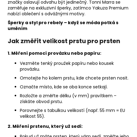
značky oslavují odvahu být jedinečný. Tonni Marra se
zaměřuje na exkluzivní šperky, zatímco Yakuza Premium
nabízí oblečení s odvážnými motivy.
Šperky a styl pro rebely – když se móda potká s
uměním
Jak změřit velikost prstu pro prsten
1. Měření pomocí provázku nebo papíru:
Vezměte tenký proužek papíru nebo kousek
provázku.
Omotejte ho kolem prstu, kde chcete prsten nosit.
Označte místo, kde se oba konce setkají.
Rozložte a změřte délku (v mm) pravítkem –
získáte obvod prstu.
Porovnejte s tabulkou velikostí (např. 55 mm = EU
velikost 55).
2. Měření prstenu, který už sedí:
Pokud už máte prsten, který vám sedí, změřte jeho