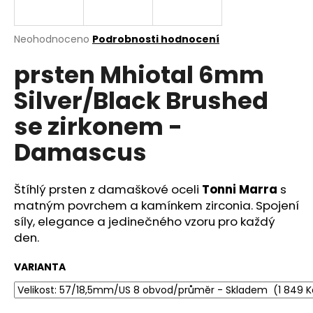
a
j
Průměrné
Neohodnoceno
Podrobnosti hodnocení
í
hodnocení
prsten Mhiotal 6mm
produktu
t
je
?
Silver/Black Brushed
0,0
z
se zirkonem -
5
hvězdiček.
Damascus
HLEDAT
Štíhlý prsten z damaškové oceli
Tonni Marra
s
matným povrchem a kamínkem zirconia. Spojení
síly, elegance a jedinečného vzoru pro každý
D
o
den.
p
o
VARIANTA
r
u