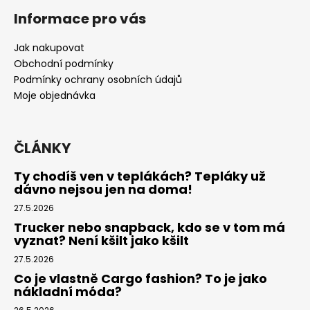
á
Informace pro vás
p
a
Jak nakupovat
t
Obchodní podmínky
í
Podmínky ochrany osobních údajů
Moje objednávka
ČLÁNKY
Ty chodíš ven v teplákách? Tepláky už
dávno nejsou jen na doma!
27.5.2026
Trucker nebo snapback, kdo se v tom má
vyznat? Není kšilt jako kšilt
27.5.2026
Co je vlastně Cargo fashion? To je jako
nákladní móda?