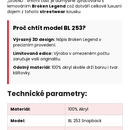
„LEGEND“. Vnitřní část je důmyslně zpracovaná s
lemováním
Broken Legend
což dotváří celkově luxusní
dojem z tohoto
streetwear
kousku.
Proč chtít model BL 253?
Výrazný 3D design:
Nápis Broken Legend v
precizním provedení.
Limitovaná edice:
Výroba v omezeném počtu
zaručuje vaši originalitu.
Odolný materiál:
100% akryl skvěle drží barvu i tvar
kšiltovky.
Technické parametry:
Materiál:
100% Akryl
Model:
BL 253 Snapback