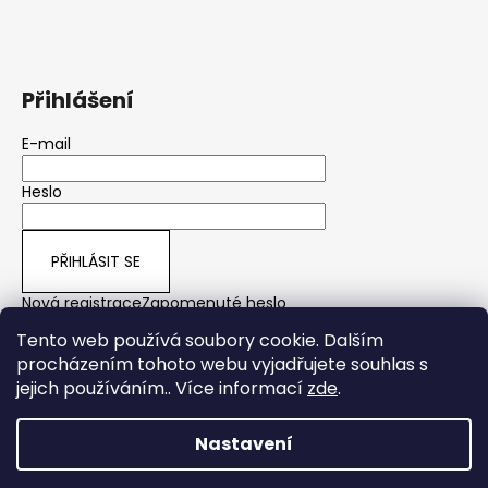
Přihlášení
E-mail
Heslo
PŘIHLÁSIT SE
Nová registrace
Zapomenuté heslo
Tento web používá soubory cookie. Dalším
procházením tohoto webu vyjadřujete souhlas s
jejich používáním.. Více informací
zde
.
yps
Nastavení
Vytvořil Shoptet