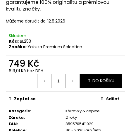
č
garantujeme 100% originalitu a prémiovou
u
kvalitu značky.
j
e
Můžeme doručit do:
12.8.2026
m
e
Skladem
Kód:
BL253
Značka:
Yakuza Premium Selection
PÁNSKÉ
ŽLUTÉ
749 Kč
TRIČKO
YAKUZA
PREMIUM
619,01 Kč bez DPH
YPS
Měrná
4003
DO KOŠÍKU
cena:
–
TROUBLE
ENTERTAINMENT
Zeptat se
Sdílet
739
Kč
Kategorie
:
Kšiltovky & čepice
Záruka
:
2 roky
EAN
:
8595705411029
Kolekce
:
40 - 2026 jaro/léto