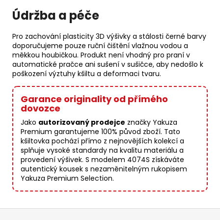
Údržba a péče
Pro zachování plasticity 3D výšivky a stálosti černé barvy
doporučujeme pouze ruční čištění vlažnou vodou a
měkkou houbičkou. Produkt není vhodný pro praní v
automatické pračce ani sušení v sušičce, aby nedošlo k
poškození výztuhy kšiltu a deformaci tvaru.
Garance originality od přímého
dovozce
Jako
autorizovaný prodejce
značky Yakuza
Premium garantujeme 100% původ zboží. Tato
kšiltovka pochází přímo z nejnovějších kolekcí a
splňuje vysoké standardy na kvalitu materiálu a
provedení výšivek. S modelem 4074S získáváte
autentický kousek s nezaměnitelným rukopisem
Yakuza Premium Selection.
Z