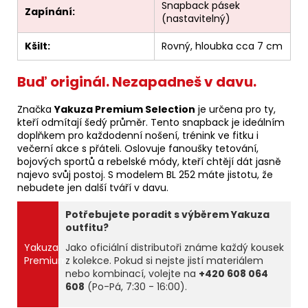
Snapback pásek
Zapínání:
(nastavitelný)
Kšilt:
Rovný, hloubka cca 7 cm
Buď originál. Nezapadneš v davu.
Značka
Yakuza Premium Selection
je určena pro ty,
kteří odmítají šedý průměr. Tento snapback je ideálním
doplňkem pro každodenní nošení, trénink ve fitku i
večerní akce s přáteli. Oslovuje fanoušky tetování,
bojových sportů a rebelské módy, kteří chtějí dát jasně
najevo svůj postoj. S modelem BL 252 máte jistotu, že
nebudete jen další tváří v davu.
Potřebujete poradit s výběrem Yakuza
outfitu?
Yakuza
Jako oficiální distributoři známe každý kousek
Premium
z kolekce. Pokud si nejste jistí materiálem
nebo kombinací, volejte na
+420 608 064
608
(Po-Pá, 7:30 - 16:00).