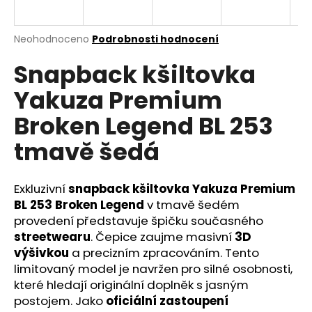
a
j
Průměrné
Neohodnoceno
Podrobnosti hodnocení
í
hodnocení
Snapback kšiltovka
produktu
t
je
?
Yakuza Premium
0,0
z
Broken Legend BL 253
5
hvězdiček.
tmavě šedá
HLEDAT
Exkluzivní
snapback kšiltovka Yakuza Premium
BL 253 Broken Legend
v tmavě šedém
provedení představuje špičku současného
D
o
streetwearu
. Čepice zaujme masivní
3D
p
výšivkou
a precizním zpracováním. Tento
o
limitovaný model je navržen pro silné osobnosti,
r
které hledají originální doplněk s jasným
u
postojem. Jako
oficiální zastoupení