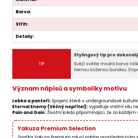
Barva:
Střih:
Detaily:
Stylingový tip pro dokonalý
TIP
Svěží světle modrá barva trič
černou koženou bundou. Dopor
Význam nápisů a symboliky motivu
Lebka a panteři:
Spojení, které v undergroundové kultuře 
Eternal Enemy (Věčný nepřítel):
Vyjadřuje vnitřní sílu
Pain and Gain:
Životní krédo připomínající, že za každý
Yakuza Premium Selection
Značka Yakuza Premium mluví nahlas prostřednictvím své 