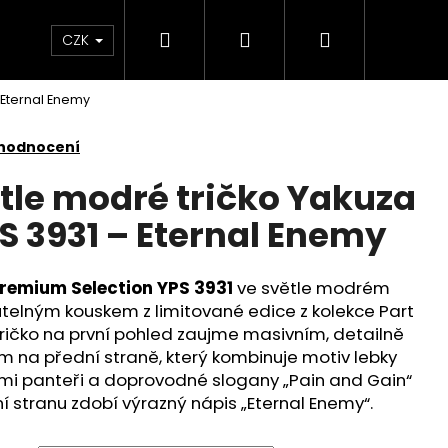
Hledat
Přihlášení
Nákupní
Kontakt
Velkoobchod
Obchodní podmínk
CZK
 Eternal Enemy
košík
 hodnocení
le modré tričko Yakuza
 3931 – Eternal Enemy
remium Selection YPS 3931
ve světle modrém
telným kouskem z limitované edice z kolekce Part
ričko na první pohled zaujme masivním, detailně
 na přední straně, který kombinuje motiv lebky
i panteři a doprovodné slogany „Pain and Gain“
 stranu zdobí výrazný nápis „Eternal Enemy“.
É TRIČKO YAKUZA