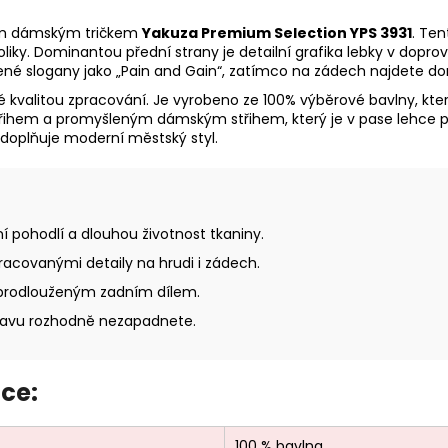
rým dámským tričkem
Yakuza Premium Selection YPS 3931
. Ten
liky. Dominantou přední strany je detailní grafika lebky v dopro
bené slogany jako „Pain and Gain“, zatímco na zádech najdete d
é kvalitou zpracování. Je vyrobeno ze 100% výběrové bavlny, kte
střihem a promyšleným dámským střihem, který je v pase lehce 
 doplňuje moderní městský styl.
í pohodlí a dlouhou životnost tkaniny.
racovanými detaily na hrudi i zádech.
 prodlouženým zadním dílem.
v davu rozhodně nezapadnete.
ce:
100 % bavlna