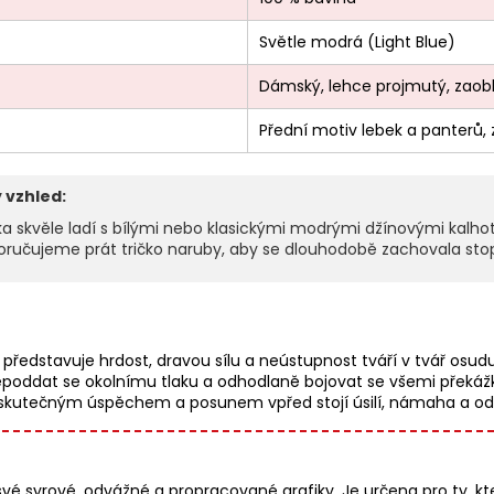
Světle modrá (Light Blue)
Dámský, lehce projmutý, zaob
Přední motiv lebek a panterů,
 vzhled:
ka skvěle ladí s bílými nebo klasickými modrými džínovými kalh
učujeme prát tričko naruby, aby se dlouhodobě zachovala stopro
představuje hrdost, dravou sílu a neústupnost tváří v tvář osudu
 nepoddat se okolnímu tlaku a odhodlaně bojovat se všemi překáž
m skutečným úspěchem a posunem vpřed stojí úsilí, námaha a odř
syrové, odvážné a propracované grafiky. Je určena pro ty, kteří