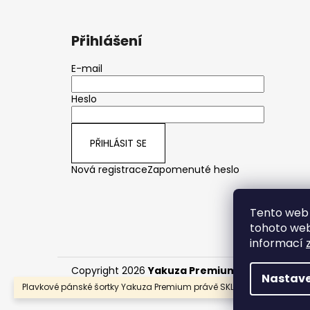
Přihlášení
E-mail
Heslo
PŘIHLÁSIT SE
Nová registrace
Zapomenuté heslo
Tento web 
tohoto webu
informací
Copyright 2026
Yakuza Premium CZ/SK
. Všech
Nastave
Plavkové pánské šortky Yakuza Premium právě SKLADEM