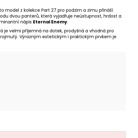
to model z kolekce Part 27 pro podzim a zimu přináší
vodu dvou panterů, která vyjadřuje neústupnost, hrdost a
ominantní nápis
Eternal Enemy
.
rá je velmi příjemná na dotek, prodyšná a vhodná pro
projmutý. Výrazným estetickým i praktickým prvkem je