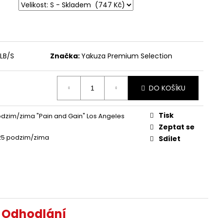
 - BROKEN LEGEND
LB/S
Značka:
Yakuza Premium Selection
DO KOŠÍKU
Tisk
dzim/zima "Pain and Gain" Los Angeles
Zeptat se
25 podzim/zima
Sdílet
a Odhodlání