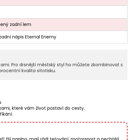
lený zadní lem
 zadní nápis Eternal Enemy
otami. Pro drsnější městský styl ho můžete zkombinovat s
centní kvalita sítotisku.
.
kami, které vám život postaví do cesty.
íkání.
 žijí naplno, mají rádi tetování, motorsport a nechtějí