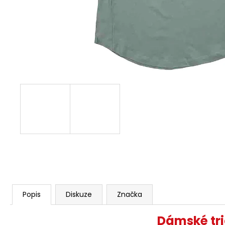
BORN TO BURN – OLIVOVÁ
2 449 Kč
Popis
Diskuze
Značka
Dámské tri