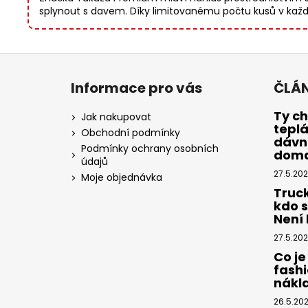
splynout s davem. Díky limitovanému počtu kusů v každé 
Z
á
Informace pro vás
ČLÁ
p
a
Ty ch
Jak nakupovat
tepl
t
Obchodní podmínky
dávno
í
Podmínky ochrany osobních
dom
údajů
27.5.20
Moje objednávka
Truc
kdo 
Není k
27.5.20
Co je
fashi
nákl
26.5.20