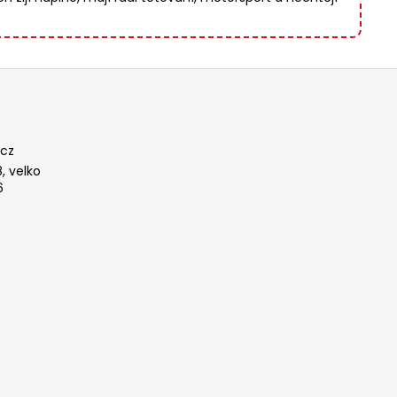
cz
, velko
6