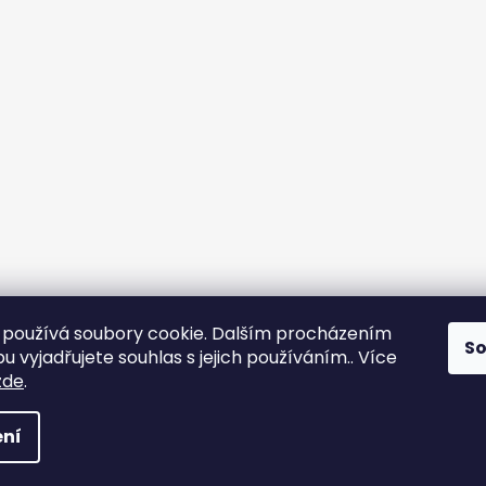
používá soubory cookie. Dalším procházením
S
 vyjadřujete souhlas s jejich používáním.. Více
yps
zde
.
na práva vyhrazena.
ní