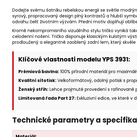
Dodejte svému šatníku rebelskou energii se světle mod
syrový, propracovaný design plný kontrastů a hlubší symbo
odvahu čelit životním výzvám. Přední motiv doplňují oblí
Kromě nekompromisního vizuálního stylu tričko vyniká tak
celodenní nošení. Tričko disponuje klasickým kulatým vý
prodloužený a elegantně zaoblený zadní lem, který skvěle
Klíčové vlastnosti modelu YPS 3931:
Prémiová bavlna:
100% přírodní materiál pro maximáln
Kvalitní sítotisk:
Velkoformátový, odolný potisk s prop
Ženský střih:
Lehce projmuté provedení s rafinovaně
Limitovaná řada Part 27:
Exkluzivní edice, ve které 
Technické parametry a specifika
Materiál: