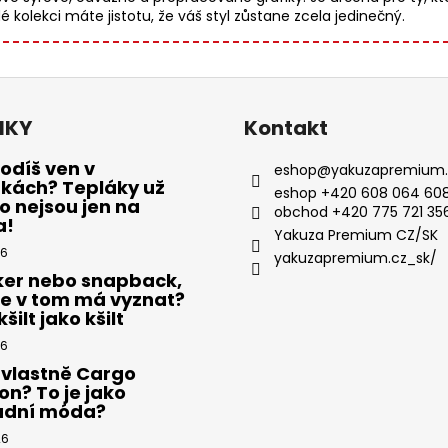
kolekci máte jistotu, že váš styl zůstane zcela jedinečný.
NKY
Kontakt
odíš ven v
eshop
@
yakuzapremium.
ákách? Tepláky už
eshop +420 608 064 608
 nejsou jen na
obchod +420 775 721 35
a!
Yakuza Premium CZ/SK
26
yakuzapremium.cz_sk/
ker nebo snapback,
se v tom má vyznat?
šilt jako kšilt
26
 vlastně Cargo
on? To je jako
adní móda?
26