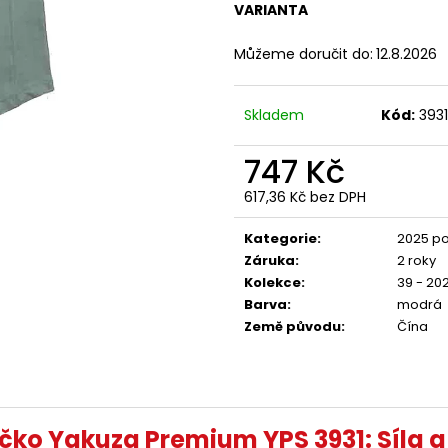
YAKUZA PREMIUM 4071C, WOODLAND
PREMIUM BL-204
VARIANTA
CAMO
848 Kč
749 Kč
Můžeme doručit do:
12.8.2026
Skladem
Kód:
3931
747 Kč
617,36 Kč bez DPH
Měrná
cena:
Kategorie
:
2025 po
Záruka
:
2 roky
Kolekce
:
39 - 20
Barva
:
modrá
Země původu
:
Čína
čko Yakuza Premium YPS 3931: Síla 