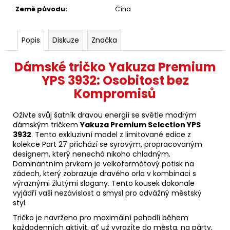
Země původu
:
Čína
Popis
Diskuze
Značka
Dámské tričko Yakuza Premium
YPS 3932: Osobitost bez
Kompromisů
Oživte svůj šatník dravou energií se světle modrým
dámským tričkem
Yakuza Premium Selection YPS
3932
. Tento exkluzivní model z limitované edice z
kolekce Part 27 přichází se syrovým, propracovaným
designem, který nenechá nikoho chladným.
Dominantním prvkem je velkoformátový potisk na
zádech, který zobrazuje dravého orla v kombinaci s
výraznými žlutými slogany. Tento kousek dokonale
vyjádří vaši nezávislost a smysl pro odvážný městský
styl.
Tričko je navrženo pro maximální pohodlí během
každodenních aktivit, ať už vyrazíte do města, na párty,