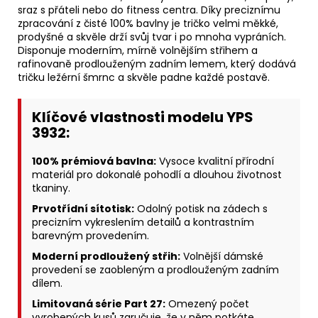
sraz s přáteli nebo do fitness centra. Díky preciznímu
zpracování z čisté 100% bavlny je tričko velmi měkké,
prodyšné a skvěle drží svůj tvar i po mnoha vypráních.
Disponuje moderním, mírně volnějším střihem a
rafinovaně prodlouženým zadním lemem, který dodává
tričku ležérní šmrnc a skvěle padne každé postavě.
Klíčové vlastnosti modelu YPS
3932:
100% prémiová bavlna:
Vysoce kvalitní přírodní
materiál pro dokonalé pohodlí a dlouhou životnost
tkaniny.
Prvotřídní sítotisk:
Odolný potisk na zádech s
precizním vykreslením detailů a kontrastním
barevným provedením.
Moderní prodloužený střih:
Volnější dámské
provedení se zaobleným a prodlouženým zadním
dílem.
Limitovaná série Part 27:
Omezený počet
vyrobených kusů zaručuje, že v něm potkáte