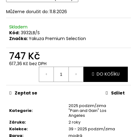
č
u
Můžeme doručit do:
11.8.2026
j
e
m
Skladem
Kód:
3932LB/S
e
Značka:
Yakuza Premium Selection
747 Kč
PÁNSKÉ
OLIVOVÉ
TRIČKO
617,36 Kč bez DPH
YAKUZA
Měrná
PREMIUM
DO KOŠÍKU
cena:
BL-
204
-
Zeptat se
Sdílet
BROKEN
LEGEND
2025 podzim/zima
848
Kategorie
:
"Pain and Gain" Los
Kč
Angeles
Záruka
:
2 roky
Kolekce
:
39 - 2025 podzim/zima
Barva
:
modrá