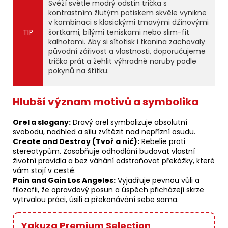
Svěží světle modrý odstín trička s
kontrastním žlutým potiskem skvěle vynikne
v kombinaci s klasickými tmavými džínovými
TIP
šortkami, bílými teniskami nebo slim-fit
kalhotami. Aby si sítotisk i tkanina zachovaly
původní zářivost a vlastnosti, doporučujeme
tričko prát a žehlit výhradně naruby podle
pokynů na štítku.
Hlubší význam motivů a symbolika
Orel a slogany:
Dravý orel symbolizuje absolutní
svobodu, nadhled a sílu zvítězit nad nepřízní osudu.
Create and Destroy (Tvoř a nič):
Rebelie proti
stereotypům. Zosobňuje odhodlání budovat vlastní
životní pravidla a bez váhání odstraňovat překážky, které
vám stojí v cestě.
Pain and Gain Los Angeles:
Vyjadřuje pevnou vůli a
filozofii, že opravdový posun a úspěch přicházejí skrze
vytrvalou práci, úsilí a překonávání sebe sama.
Yakuza Premium Selection