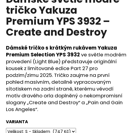
je
a
tričko Yakuza
0,0
z
j
Premium YPS 3932 –
5
í
hvězdiček.
Create and Destroy
t
?
Dámské tričko s krátkým rukávem Yakuza
Premium Selection YPS 3932
ve světle modrém
provedení (Light Blue) představuje originální
kousek z limitované edice Part 27 pro
HLEDAT
podzim/zimu 2025. Tričko zaujme na první
pohled masivním, detailně vypracovaným
sítotiskem na zadní straně, kterému vévodí
D
motiv dravého orla doplněný o nekompromisní
o
slogany „Create and Destroy“ a „Pain and Gain
p
Los Angeles“.
o
r
VARIANTA
u