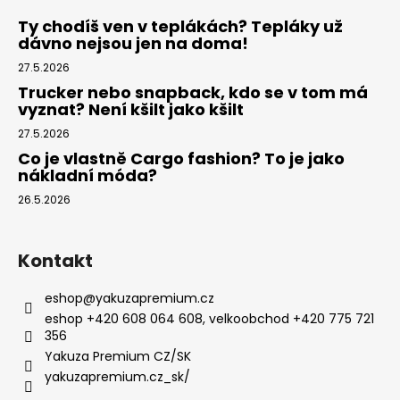
Ty chodíš ven v teplákách? Tepláky už
dávno nejsou jen na doma!
27.5.2026
Trucker nebo snapback, kdo se v tom má
vyznat? Není kšilt jako kšilt
27.5.2026
Co je vlastně Cargo fashion? To je jako
nákladní móda?
26.5.2026
Kontakt
eshop
@
yakuzapremium.cz
eshop +420 608 064 608, velkoobchod +420 775 721
356
Yakuza Premium CZ/SK
yakuzapremium.cz_sk/