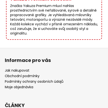
Značka Yakuza Premium mluví nahlas
prostřednictvím své nefalšované, syrové a detailně
propracované grafiky. Je vyhledávaná milovníky
tetování, motorsportu a výrazné nezávislé módy.
Každá kolekce vychází v přísně omezeném nákladu,
což zaručuje, že si uchováte svůj osobitý styl a
originalitu.
Z
á
Informace pro vás
p
a
Jak nakupovat
t
Obchodní podmínky
í
Podmínky ochrany osobních údajů
Moje objednávka
ČLÁNKY