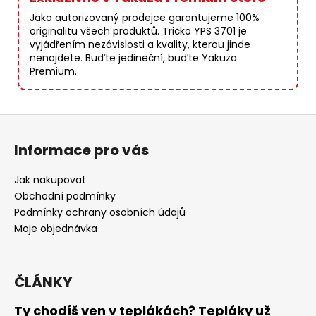
Jako autorizovaný prodejce garantujeme 100%
originalitu všech produktů. Tričko YPS 3701 je
vyjádřením nezávislosti a kvality, kterou jinde
nenajdete. Buďte jedineční, buďte Yakuza
Premium.
Z
á
Informace pro vás
p
a
Jak nakupovat
t
Obchodní podmínky
í
Podmínky ochrany osobních údajů
Moje objednávka
ČLÁNKY
Ty chodíš ven v teplákách? Tepláky už