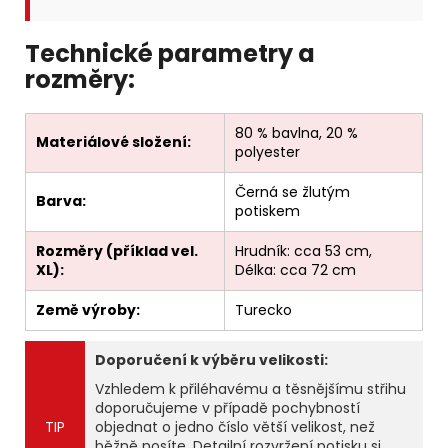
Technické parametry a
rozměry:
80 % bavlna, 20 %
Materiálové složení:
polyester
Černá se žlutým
Barva:
potiskem
Rozměry (příklad vel.
Hrudník: cca 53 cm,
XL):
Délka: cca 72 cm
Země výroby:
Turecko
Doporučení k výběru velikosti:
Vzhledem k přiléhavému a těsnějšímu střihu
doporučujeme v případě pochybností
TIP
objednat o jedno číslo větší velikost, než
běžně nosíte. Detailní rozvržení potisku si