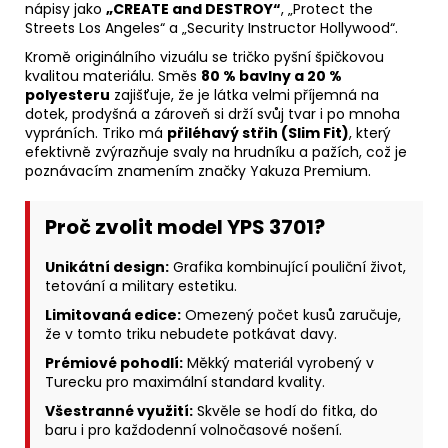
nápisy jako
„CREATE and DESTROY“
, „Protect the
Streets Los Angeles“ a „Security Instructor Hollywood“.
Kromě originálního vizuálu se tričko pyšní špičkovou
kvalitou materiálu. Směs
80 % bavlny a 20 %
polyesteru
zajišťuje, že je látka velmi příjemná na
dotek, prodyšná a zároveň si drží svůj tvar i po mnoha
vypráních. Triko má
přiléhavý střih (Slim Fit)
, který
efektivně zvýrazňuje svaly na hrudníku a pažích, což je
poznávacím znamením značky Yakuza Premium.
Proč zvolit model YPS 3701?
Unikátní design:
Grafika kombinující pouliční život,
tetování a military estetiku.
Limitovaná edice:
Omezený počet kusů zaručuje,
že v tomto triku nebudete potkávat davy.
Prémiové pohodlí:
Měkký materiál vyrobený v
Turecku pro maximální standard kvality.
Všestranné využití:
Skvěle se hodí do fitka, do
baru i pro každodenní volnočasové nošení.