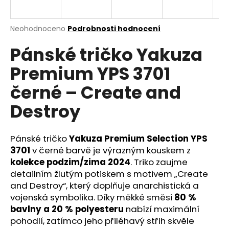
a
j
Průměrné
Neohodnoceno
Podrobnosti hodnocení
í
hodnocení
Pánské tričko Yakuza
produktu
t
je
?
Premium YPS 3701
0,0
z
černé – Create and
5
hvězdiček.
Destroy
HLEDAT
Pánské tričko
Yakuza Premium Selection YPS
3701
v černé barvě je výrazným kouskem z
kolekce podzim/zima 2024
. Triko zaujme
D
o
detailním žlutým potiskem s motivem „Create
p
and Destroy“, který doplňuje anarchistická a
o
vojenská symbolika. Díky měkké směsi
80 %
r
bavlny a 20 % polyesteru
nabízí maximální
u
pohodlí, zatímco jeho přiléhavý střih skvěle