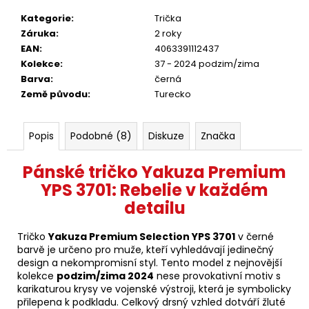
Kategorie
:
Trička
Záruka
:
2 roky
EAN
:
4063391112437
Kolekce
:
37 - 2024 podzim/zima
Barva
:
černá
Země původu
:
Turecko
Popis
Podobné (8)
Diskuze
Značka
Pánské tričko Yakuza Premium
YPS 3701: Rebelie v každém
detailu
Tričko
Yakuza Premium Selection YPS 3701
v černé
barvě je určeno pro muže, kteří vyhledávají jedinečný
design a nekompromisní styl. Tento model z nejnovější
kolekce
podzim/zima 2024
nese provokativní motiv s
karikaturou krysy ve vojenské výstroji, která je symbolicky
přilepena k podkladu. Celkový drsný vzhled dotváří žluté