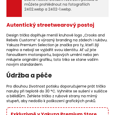
můžete prohlédnout na fotografiích
2402.webp a 2402-1.webp.
Autentický streetwearový postoj
Design trička doplňuje menší kruhové logo „Crooks and
Rebels Customs“ a výrazný branding na zádech i rukávu.
Yakuza Premium Selection je značka pro ty, kteří žijí
naplno a nebojí se vyjádřit svou identitu. Ať už jste
fanouškem motorsportu, bojových umění nebo jen
milujete originální grafiku, toto triko se stane vaším
novým standardem.
Údržba a péče
Pro dlouhou životnost potisku doporučujeme prát tričko
naruby při teplotě do 30 °C. Vyhněte se sušení v sušičce
a bělidlům. Žehlete tričko z rubové strany na mírný
stupeň, aby nedošlo k poškození grafických prvků.
Exkluzivně v Yakuza Premium Store