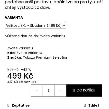
č
podtrhne vaši postavu. Ideální volba pro ty, kteří
u
chtějí vystoupit z davu.
j
e
VARIANTA
m
e
Můžeme doručit do:
Zvolte variantu
PÁNSKÉ
OLIVOVÉ
Zvolte variantu
TRIČKO
Kód:
Zvolte variantu
YAKUZA
Značka:
Yakuza Premium Selection
PREMIUM
BL-
204
873 Kč
–42 %
-
499 Kč
BROKEN
LEGEND
412,40 Kč bez DPH
848
Měrná
Kč
DO KOŠÍKU
cena:
Zeptat se
Sdílet