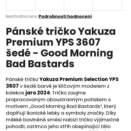
a
j
Průměrné
Neohodnoceno
Podrobnosti hodnocení
í
hodnocení
Pánské tričko Yakuza
produktu
t
je
?
Premium YPS 3607
0,0
z
šedé - Good Morning
5
hvězdiček.
Bad Bastards
HLEDAT
Pánské tričko
Yakuza Premium Selection YPS
3607
v šedé barvě je klíčovým modelem z
kolekce
jaro 2024
. Tričko zaujme
D
o
propracovaným oboustranným potiskem s
p
motivem „Good Morning Bad Bastards“, který
o
doplňují ikonické lebky a symboly značky. Díky
r
měkké bavlněné směsi nabízí tričko výjimečné
u
pohodlí, zatímco jeho střih obepínající tělo