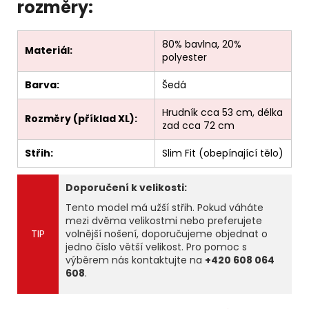
rozměry:
80% bavlna, 20%
Materiál:
polyester
Barva:
Šedá
Hrudník cca 53 cm, délka
Rozměry (příklad XL):
zad cca 72 cm
Střih:
Slim Fit (obepínající tělo)
Doporučení k velikosti:
Tento model má užší střih. Pokud váháte
mezi dvěma velikostmi nebo preferujete
TIP
volnější nošení, doporučujeme objednat o
jedno číslo větší velikost. Pro pomoc s
výběrem nás kontaktujte na
+420 608 064
608
.