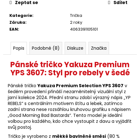
Zeptat se
Sdílet
Kategorie
:
Trička
Záruka
:
2 roky
EAN
:
4063391105101
Popis
Podobné (8)
Diskuze
Značka
Pánské tričko Yakuza Premium
YPS 3607: Styl pro rebely v šedé
Pánské tričko
Yakuza Premium Selection YPS 3607
v
šedém provedení přináší nezaměnitelný vizuální styl z
jarní kolekce 2024. Přední stranu zdobí výrazný nápis „YP
REBELS“ s centrálním motivem štítu a lebek, zatímco
zadní strana nese rozsáhlou kruhovou grafiku s nápisem
„Good Morning Bad Bastards“. Tento model je ideální
volbou pro každého, kdo chce vystoupit z davu a vyjádřit
svůj postoj.
Tričko je vyrobeno z
měkké bavlněné směsi
(80 %