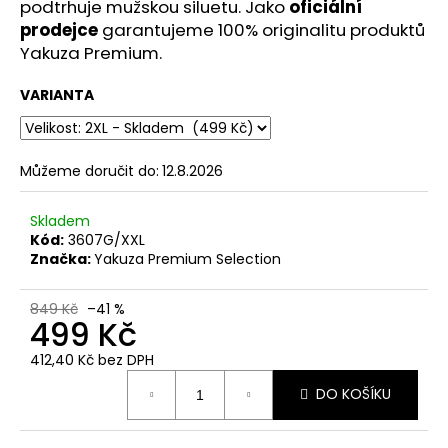
č
podtrhuje mužskou siluetu. Jako
oficiální
u
prodejce
garantujeme 100% originalitu produktů
j
Yakuza Premium.
e
m
VARIANTA
e
CARGO
Můžeme doručit do:
12.8.2026
KRAŤASY
YAKUZA
Skladem
PREMIUM
3228
Kód:
3607G/XXL
OLIVOVĚ
Značka:
Yakuza Premium Selection
ZELENÉ
1
849 Kč
–41 %
499
499 Kč
Kč
Původně:
412,40 Kč bez DPH
1
Měrná
623
DO KOŠÍKU
cena:
Kč