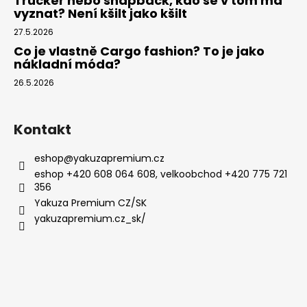
Trucker nebo snapback, kdo se v tom má
vyznat? Není kšilt jako kšilt
27.5.2026
Co je vlastně Cargo fashion? To je jako
nákladní móda?
26.5.2026
Kontakt
eshop
@
yakuzapremium.cz
eshop +420 608 064 608, velkoobchod +420 775 721
356
Yakuza Premium CZ/SK
yakuzapremium.cz_sk/