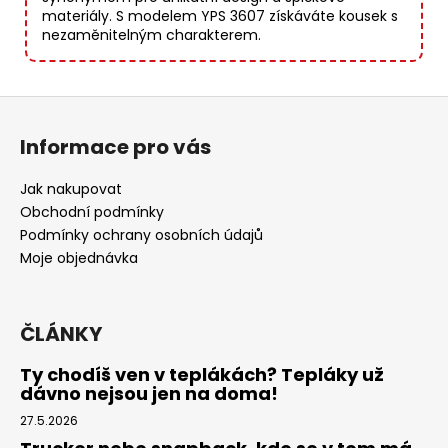
materiály. S modelem YPS 3607 získáváte kousek s
nezaměnitelným charakterem.
Z
á
Informace pro vás
p
a
Jak nakupovat
t
Obchodní podmínky
í
Podmínky ochrany osobních údajů
Moje objednávka
ČLÁNKY
Ty chodíš ven v teplákách? Tepláky už
dávno nejsou jen na doma!
27.5.2026