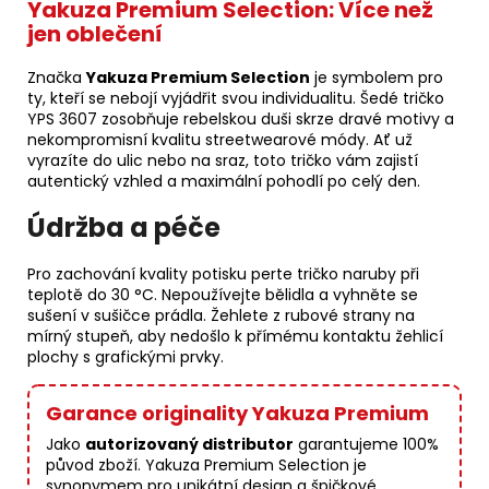
Yakuza Premium Selection: Více než
jen oblečení
Značka
Yakuza Premium Selection
je symbolem pro
ty, kteří se nebojí vyjádřit svou individualitu. Šedé tričko
YPS 3607 zosobňuje rebelskou duši skrze dravé motivy a
nekompromisní kvalitu streetwearové módy. Ať už
vyrazíte do ulic nebo na sraz, toto tričko vám zajistí
autentický vzhled a maximální pohodlí po celý den.
Údržba a péče
Pro zachování kvality potisku perte tričko naruby při
teplotě do 30 °C. Nepoužívejte bělidla a vyhněte se
sušení v sušičce prádla. Žehlete z rubové strany na
mírný stupeň, aby nedošlo k přímému kontaktu žehlicí
plochy s grafickými prvky.
Garance originality Yakuza Premium
Jako
autorizovaný distributor
garantujeme 100%
původ zboží. Yakuza Premium Selection je
synonymem pro unikátní design a špičkové