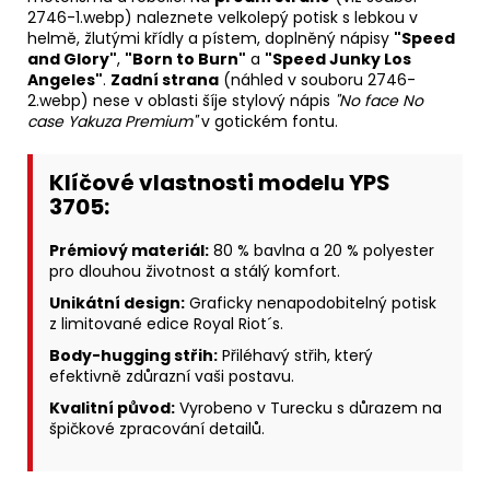
2746-1.webp) naleznete velkolepý potisk s lebkou v
helmě, žlutými křídly a pístem, doplněný nápisy
"Speed
and Glory"
,
"Born to Burn"
a
"Speed Junky Los
Angeles"
.
Zadní strana
(náhled v souboru 2746-
2.webp) nese v oblasti šíje stylový nápis
"No face No
case Yakuza Premium"
v gotickém fontu.
Klíčové vlastnosti modelu YPS
3705:
Prémiový materiál:
80 % bavlna a 20 % polyester
pro dlouhou životnost a stálý komfort.
Unikátní design:
Graficky nenapodobitelný potisk
z limitované edice Royal Riot´s.
Body-hugging střih:
Přiléhavý střih, který
efektivně zdůrazní vaši postavu.
Kvalitní původ:
Vyrobeno v Turecku s důrazem na
špičkové zpracování detailů.