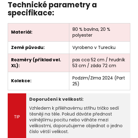
Technické parametry a
specifikace:
80 % bavlna, 20 %
Materiál:
polyester
Země původu:
Vyrobeno v Turecku
Rozměry (příklad vel.
pas cca 52 cm / hrudník
XL):
53 cm / záda 72 cm
Podzim/Zima 2024 (Part
Kolekce:
25)
Doporučení k velikosti:
Vzhledem k přiléhavému střihu tričko sedí
těsněji na těle. Pokud dáváte přednost
TIP
volnějšímu pocitu nebo váháte mezi
velikostmi, doporučujeme objednat o jedno
číslo větší velikost.