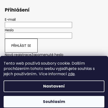
Přihlášení
E-mail
Heslo
PŘIHLÁSIT SE
Nová registrace
Zapomenuté heslo
Tento web používá soubory cookie. Dalším
procházením tohoto webu vyjadřujete souhlas s
jejich používáním.. Více informací
zde
.
yps
Nastavení
Vytvořil Shoptet
Copyright 2026
Yakuza Premium CZ/SK
. Všechna práva
Souhlasím
vyhrazena.
Plavkové pánské šortky Yakuza Premium právě SKLADEM