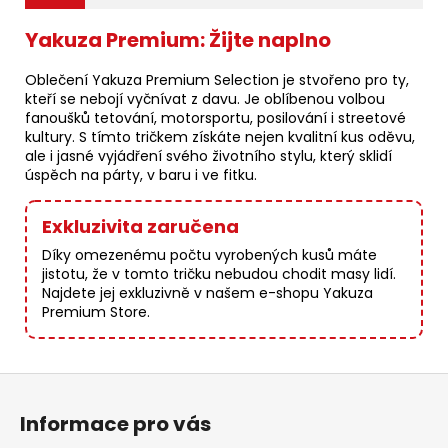
Yakuza Premium: Žijte naplno
Oblečení Yakuza Premium Selection je stvořeno pro ty,
kteří se nebojí vyčnívat z davu. Je oblíbenou volbou
fanoušků tetování, motorsportu, posilování i streetové
kultury. S tímto tričkem získáte nejen kvalitní kus oděvu,
ale i jasné vyjádření svého životního stylu, který sklidí
úspěch na párty, v baru i ve fitku.
Exkluzivita zaručena
Díky omezenému počtu vyrobených kusů máte
jistotu, že v tomto tričku nebudou chodit masy lidí.
Najdete jej exkluzivně v našem e-shopu Yakuza
Premium Store.
Z
á
Informace pro vás
p