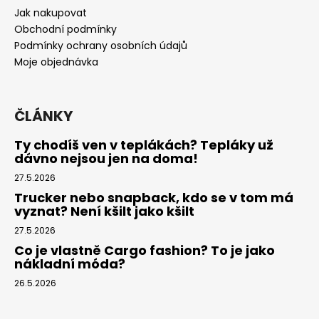
a
Jak nakupovat
t
Obchodní podmínky
í
Podmínky ochrany osobních údajů
Moje objednávka
ČLÁNKY
Ty chodíš ven v teplákách? Tepláky už
dávno nejsou jen na doma!
27.5.2026
Trucker nebo snapback, kdo se v tom má
vyznat? Není kšilt jako kšilt
27.5.2026
Co je vlastně Cargo fashion? To je jako
nákladní móda?
26.5.2026