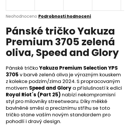
a
j
Průměrné
Neohodnoceno
Podrobnosti hodnocení
í
hodnocení
Pánské tričko Yakuza
produktu
t
je
?
Premium 3705 zelená
0,0
z
oliva, Speed and Glory
5
hvězdiček.
Pánské tričko
Yakuza Premium Selection YPS
HLEDAT
3705
v barvě zelená oliva je výrazným kouskem
z kolekce podzim/zima 2024. S propracovaným
motivem
Speed and Glory
a příslušností k edici
D
Royal Riot´s (Part 25)
nabízí nekompromisní
o
styl pro milovníky streetwearu. Díky měkké
p
bavlněné směsi a preciznímu střihu se toto
o
tričko stane vaším novým standardem pro
r
pohodlí i dravý design.
u