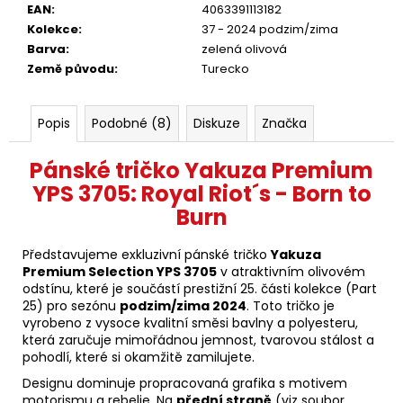
EAN
:
4063391113182
Kolekce
:
37 - 2024 podzim/zima
Barva
:
zelená olivová
Země původu
:
Turecko
Popis
Podobné (8)
Diskuze
Značka
Pánské tričko Yakuza Premium
YPS 3705: Royal Riot´s - Born to
Burn
Představujeme exkluzivní pánské tričko
Yakuza
Premium Selection YPS 3705
v atraktivním olivovém
odstínu, které je součástí prestižní 25. části kolekce (Part
25) pro sezónu
podzim/zima 2024
. Toto tričko je
vyrobeno z vysoce kvalitní směsi bavlny a polyesteru,
která zaručuje mimořádnou jemnost, tvarovou stálost a
pohodlí, které si okamžitě zamilujete.
Designu dominuje propracovaná grafika s motivem
motorismu a rebelie. Na
přední straně
(viz soubor