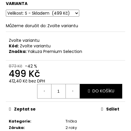
č
VARIANTA
u
j
e
m
Můžeme doručit do:
Zvolte variantu
e
Zvolte variantu
Kód:
Zvolte variantu
PÁNSKÉ
Značka:
Yakuza Premium Selection
OLIVOVÉ
TRIČKO
YAKUZA
873 Kč
–42 %
PREMIUM
499 Kč
BL-
204
412,40 Kč bez DPH
-
Měrná
BROKEN
DO KOŠÍKU
cena:
LEGEND
848
Kč
Zeptat se
Sdílet
Kategorie
:
Trička
Záruka
:
2 roky